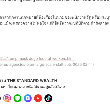
รดาสำนักงานกฎหมายที่ฟ้องร้องในนามของพนักงานรัฐ พร้อมระบุว
 แม้จะแสดงความไม่พอใจ แต่ก็ยืนยันว่าจะปฏิบัติตามคำสั่งศาล
itics/trump-musk-doge-federal-workers.html
er-us-agencies-plan-large-scale-staff-cuts-2025-02-11/
ตาม THE STANDARD WEALTH
างๆ ที่คุณสะดวกหรือใช้งานอยู่แล้วได้เลย