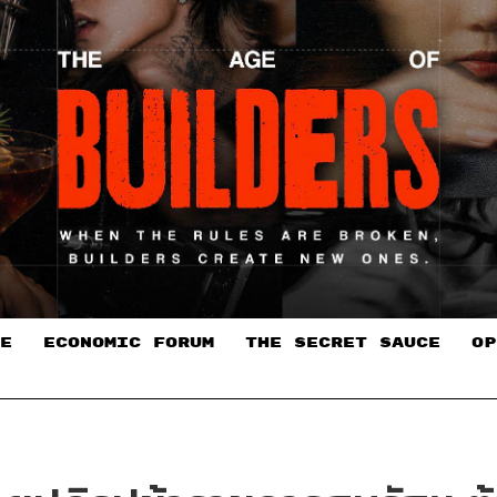
E
ECONOMIC FORUM
THE SECRET SAUCE​
OP