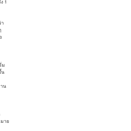
ึง 1
่า
ๆ
อ
ิ่ม
ึ้น
งาน
อ
ฎหมาย