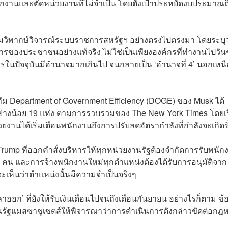
านและตัดหน่วยงานที่ไม่จำเป็น โดยตั้งเป้าประหยัดงบประมาณถ
มวิพากษ์วิจารณ์ระบบราชการสหรัฐฯ อย่างตรงไปตรงมา โดยระบุว
องประชาชนอย่างแท้จริง ไม่ใช่เป็นเพียงองค์กรที่ทำงานไปวัน
ในปัจจุบันมีอำนาจมากเกินไป จนกลายเป็น ‘อำนาจที่ 4’ นอกเหนื
ีม Department of Government Efficiency (DOGE) ของ Musk ได้
างน้อย 19 แห่ง ตามการรวบรวมของ The New York Times โดยเร
านได้เริ่มเตือนพนักงานถึงการปรับลดอัตรากำลังที่กำลังจะเกิดข
าก Trump ที่ออกคำสั่งบริหารให้ทุกหน่วยงานรัฐต้องจำกัดการรับพนัก
 คน และการจ้างพนักงานใหม่ทุกตำแหน่งต้องได้รับการอนุมัติจาก
เห็นว่าตำแหน่งนั้นมีความจำเป็นจริงๆ
ออก’ ที่ยังให้รับเงินเดือนไปจนถึงเดือนกันยายน อย่างไรก็ตาม ข้
าลในรัฐแมสซาชูเซตส์ให้พิจารณาว่าการดำเนินการดังกล่าวขัดต่อก