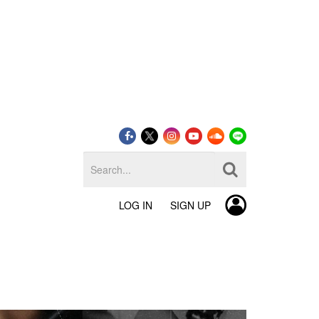
LOG IN
SIGN UP