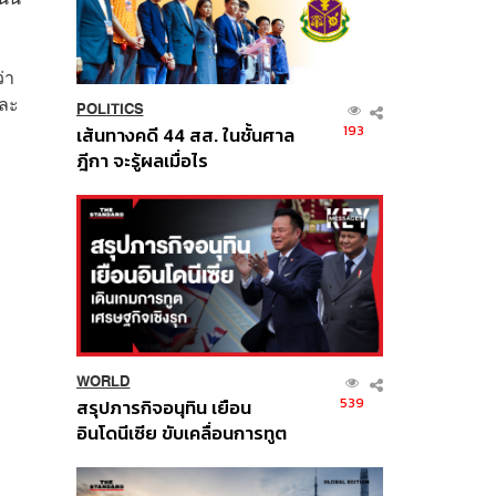
่า
และ
POLITICS
193
เส้นทางคดี 44 สส. ในชั้นศาล
ฎีกา จะรู้ผลเมื่อไร
WORLD
539
สรุปภารกิจอนุทิน เยือน
อินโดนีเซีย ขับเคลื่อนการทูต
เศรษฐกิจเชิงรุก ประกาศหุ้น
ส่วนยุทธศาสตร์ไทย –