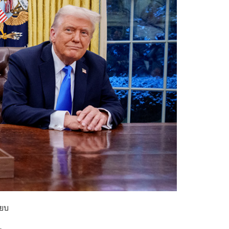
ียบ
ง