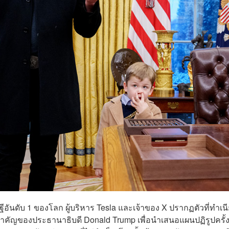
ฐีอันดับ 1 ของโลก ผู้บริหาร Tesla และเจ้าของ X ปรากฏตัวที่ทำเน
ำคัญของประธานาธิบดี Donald Trump เพื่อนำเสนอแผนปฏิรูปครั้