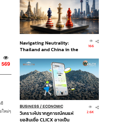
อินโดนีเซีย
Navigating Neutrality:
166
Thailand and China in the
Age of a New Global
Order
569
ยี
BUSINESS
/
ECONOMIC
ยใหม่ๆ
2.6K
วิเคราะห์ปรากฏการณ์คนแห่
ขอสินเชื่อ CLICX อาจเป็น
เพียงยอดภูเขาน้ำแข็ง ของ