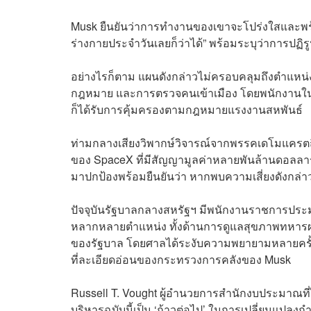
Musk ยืนยันว่าการทำงานของเขาจะโปร่งใสและพ
ร่างกายประจำวันเลยก็ว่าได้” พร้อมระบุว่าการปฏิร
อย่างไรก็ตาม แผนดังกล่าวไม่ครอบคลุมถึงตำแหน
กฎหมาย และการตรวจคนเข้าเมือง โดยพนักงานใน
ก็ได้รับการคุ้มครองตามกฎหมายแรงงานสหพันธ์
ท่ามกลางเสียงวิพากษ์วิจารณ์จากพรรคเดโมแครตถ
ของ SpaceX ที่มีสัญญามูลค่าหลายพันล้านดอลล
มาปกป้องพร้อมยืนยันว่า หากพบความเสี่ยงดังกล่าว จ
ปัจจุบันรัฐบาลกลางสหรัฐฯ มีพนักงานราชการประ
หลากหลายตำแหน่ง ทั้งด้านการดูแลสุขภาพทหารผ
ของรัฐบาล โดยศาลได้ระงับความพยายามหลายครั
ที่ละเอียดอ่อนของกระทรวงการคลังของ Musk
Russell T. Vought ผู้อำนวยการสำนักงบประมาณที่ไ
บริหารฉบับนี้เป็น ‘ก้าวต่อไป’ ในการเปลี่ยนแปล