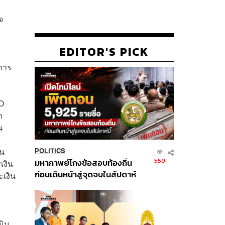
จ
EDITOR'S PICK
การ
O
ก
น
ใน
POLITICS
559
มหากาพย์โกงข้อสอบท้องถิ่น
เงิน
ก่อนเดินหน้าสู่จุดจบในสัปดาห์
เงิน
นี้
นิน