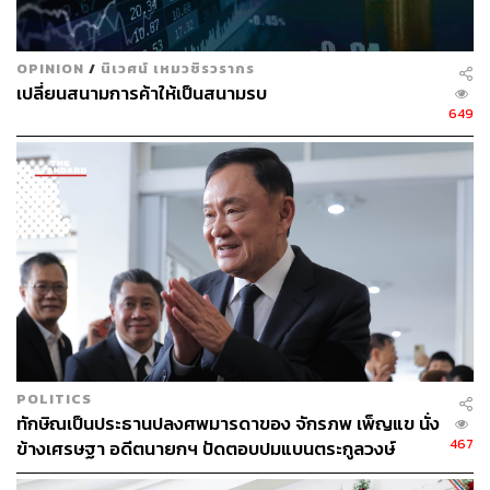
OPINION
/
นิเวศน์ เหมวชิรวรากร
เปลี่ยนสนามการค้าให้เป็นสนามรบ
649
POLITICS
ทักษิณเป็นประธานปลงศพมารดาของ จักรภพ เพ็ญแข นั่ง
467
ข้างเศรษฐา อดีตนายกฯ ปัดตอบปมแบนตระกูลวงษ์
สุวรรณ