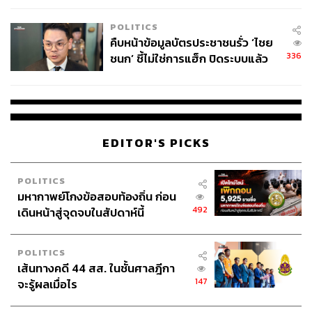
POLITICS
คืบหน้าข้อมูลบัตรประชาชนรั่ว ‘ไชย
336
ชนก’ ชี้ไม่ใช่การแฮ็ก ปิดระบบแล้ว
พบต้นตอจาก IP เดียว
EDITOR'S PICKS
POLITICS
มหากาพย์โกงข้อสอบท้องถิ่น ก่อน
492
เดินหน้าสู่จุดจบในสัปดาห์นี้
POLITICS
เส้นทางคดี 44 สส. ในชั้นศาลฎีกา
TAGS:
ชาติชาย ชุณหะวัณ
วัดพระศรีมหาธาตุวรมหาวิหาร
147
จะรู้ผลเมื่อไร
บุญเรือน ชุณหะวัณ