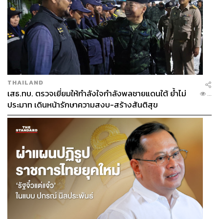
THAILAND
เสธ.ทบ. ตรวจเยี่ยมให้กำลังใจกำลังพลชายแดนใต้ ย้ำไม่
...
ประมาท เดินหน้ารักษาความสงบ-สร้างสันติสุข