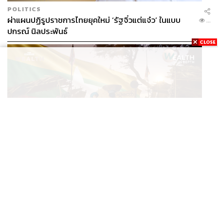
POLITICS
ผ่าแผนปฏิรูปราชการไทยยุคใหม่ ‘รัฐจิ๋วแต่แจ๋ว’ ในแบบ
...
ปกรณ์ นิลประพันธ์
ECONOMIC
/
BUSINESS
อ่านเกม ‘มิน อ่อง หล่าย’ เยือนไทย ทำไมเมียนมายังเป็น
...
ตลาดที่ไทยทิ้งไม่ได้ ในวันที่ค่าเงินตก ทุนสำรองต่ำ