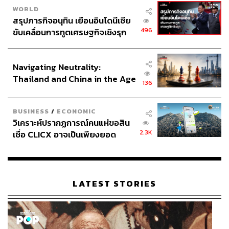
WORLD
สรุปภารกิจอนุทิน เยือนอินโดนีเซีย
496
ขับเคลื่อนการทูตเศรษฐกิจเชิงรุก
ประกาศหุ้นส่วนยุทธศาสตร์ไทย –
อินโดนีเซีย
Navigating Neutrality:
Thailand and China in the Age
2.6K
136
of a New Global Order
BUSINESS
/
ECONOMIC
ABOUT THE AUTHOR
วิเคราะห์ปรากฏการณ์คนแห่ขอสิน
THE STANDARD TEAM
2.3K
เชื่อ CLICX อาจเป็นเพียงยอด
กองบรรณาธิการ THE STANDARD
ภูเขาน้ำแข็ง ของปัญหาหนี้ครัว
เรือนไทยที่ถูกซุกไว้
LATEST STORIES