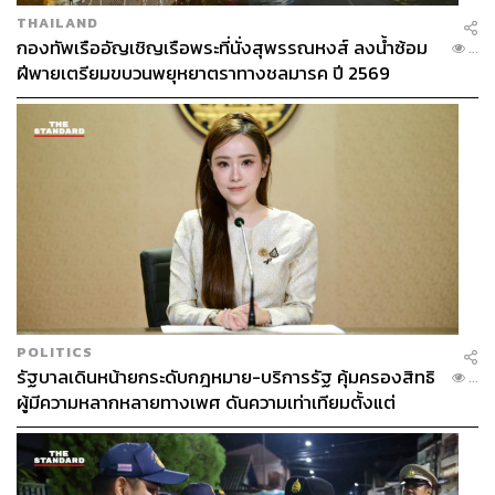
THAILAND
กองทัพเรืออัญเชิญเรือพระที่นั่งสุพรรณหงส์ ลงน้ำซ้อม
...
ฝีพายเตรียมขบวนพยุหยาตราทางชลมารค ปี 2569
POLITICS
รัฐบาลเดินหน้ายกระดับกฎหมาย-บริการรัฐ คุ้มครองสิทธิ
...
ผู้มีความหลากหลายทางเพศ ดันความเท่าเทียมตั้งแต่
หลักสูตรในห้องเรียนถึงที่ทำงาน