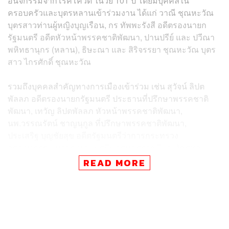
อนิจกรรมจากโรคโควิด ในวัย 101 ปี โดยมีบุคคลใน
ครอบครัวและบุตรหลานเข้าร่วมงาน ได้แก่ วาณี ชุณหะวัณ
บุตรสาวท่านผู้หญิงบุญเรือน, กร ทัพพะรังสี อดีตรองนายก
รัฐมนตรี อดีตหัวหน้าพรรคชาติพัฒนา, ปานปรีย์ และ ปวีณา
พหิทธานุกร (หลาน), ธิษะณา และ สิริจรรยา ชุณหะวัณ บุตร
สาว ไกรศักดิ์ ชุณหะวัณ
รวมถึงบุคคลสำคัญทางการเมืองเข้าร่วม เช่น สุวัจน์ ลิปต
พัลลภ อดีตรองนายกรัฐมนตรี ประธานที่ปรึกษาพรรคชาติ
พัฒนา, เทวัญ ลิปตพัลลภ หัวหน้าพรรคชาติพัฒนา,
นพ.วรรณรัตน์ ชาญนุกูล ที่ปรึกษาพรรคชาติพัฒนา,
ประเสริฐ บุญชัยสุข อดีตรัฐมนตรีว่าการกระทรวง
อุตสาหกรรม นายกเทศมนตรีนครนครราชสีมา, วัชรพล
โตมรศักดิ์ ส.ส. นครราชสีมา และ จาตุรนต์ ฉายแสง อดีต
READ MORE
รัฐมนตรีว่าการกระทรวงศึกษาธิการ
นอกจากนี้ยังมีอดีตคณะทำงานบ้านพิษณุโลก ได้แก่ บวรศักดิ์
อุวรรณโณ อดีตเลขาธิการสถาบันพระปกเกล้า, วีระศักดิ์ โค
วสุรัตน์ สมาชิกวุฒิสภา (ส.ว.)