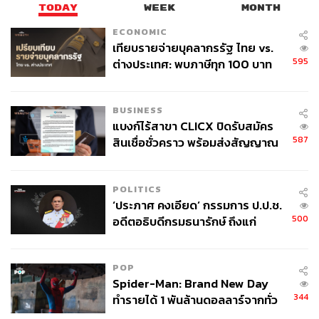
TODAY
WEEK
MONTH
ECONOMIC
เทียบรายจ่ายบุคลากรรัฐ ไทย vs.
595
ต่างประเทศ: พบภาษีทุก 100 บาท
ของคนไทยใช้ไปกับข้าราชการเฉียด
40 บาท
BUSINESS
แบงก์ไร้สาขา CLICX ปิดรับสมัคร
587
สินเชื่อชั่วคราว พร้อมส่งสัญญาณ
เตือนกลุ่มกู้เงินผิดวัตถุประสงค์-ให้
ข้อมูลเท็จ เตรียมดำเนินคดีเด็ดขาด
POLITICS
‘ประภาศ คงเอียด’ กรรมการ ป.ป.ช.
500
อดีตอธิบดีกรมธนารักษ์ ถึงแก่
อนิจกรรม
POP
Spider-Man: Brand New Day
344
ทำรายได้ 1 พันล้านดอลลาร์จากทั่ว
โลกภายใน 6 วัน