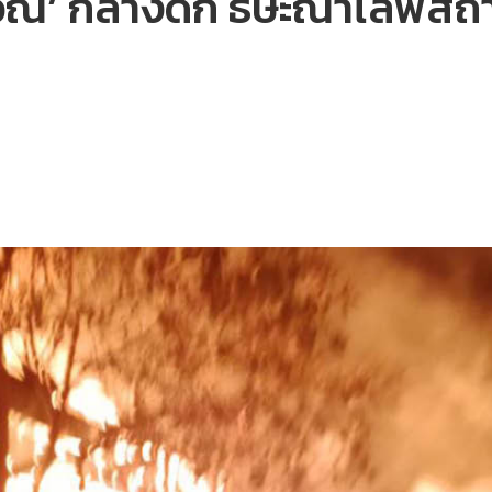
วัณ’ กลางดึก ธิษะณาไลฟ์สถา