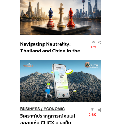
อินโดนีเซีย
Navigating Neutrality:
179
Thailand and China in the
Age of a New Global
Order
BUSINESS
/
ECONOMIC
2.6K
วิเคราะห์ปรากฏการณ์คนแห่
ขอสินเชื่อ CLICX อาจเป็น
เพียงยอดภูเขาน้ำแข็ง ของ