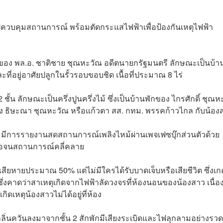
ข้าไปควบคุมสถานการณ์ พร้อมตัดกระแสไฟฟ้าเพื่อป้องกันเหตุไฟฟ้า
บ้านของ พล.อ. ชาติชาย ชุณหะวัณ อดีตนายกรัฐมนตรี ลักษณะเป็นบ้า
ที่อยู่อาศัยปลูกในรั้วรอบขอบชิด เนื้อที่ประมาณ 8 ไร่
 ชั้น ลักษณะเป็นครึ่งปูนครึ่งไม้ ซึ่งเป็นบ้านพักของ ไกรศักดิ์ ชุณ
อง ธิษะณา ชุณหะวัณ หรือแก้วตา สส. กทม. พรรคก้าวไกล กับน้อง
ละมีการรายงานสดสถานการณ์เพลิงไหม้ผ่านเพจเฟซบุ๊กส่วนตัวด้วย
หลือจนสถานการณ์คลี่คลาย
เสียหายประมาณ 50% แต่ไม่มีใครได้รับบาดเจ็บหรือเสียชีวิต ซึ่งเ
ึ่งคาดว่าสาเหตุเกิดจากไฟฟ้าลัดวงจรที่ห้องนอนของน้องสาว เนื่อ
ดเหตุน้องสาวไม่ได้อยู่ที่ห้อง
้กลิ่นควันลงมาจากชั้น 2 สักพักมีเสียงระเบิดและไฟลุกลามอย่างรวด