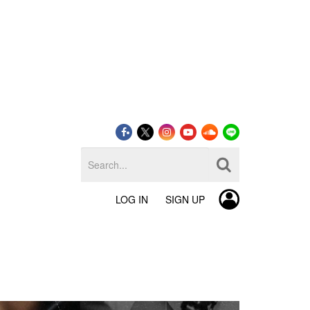
LOG IN
SIGN UP