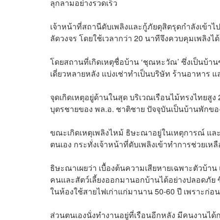
ลุกลามอย่างรวดเร็ว
เจ้าหน้าที่สถานีดับเพลิงและกู้ภัยดุสิตรุดกำลังเ
ลัดวงจร โดยใช้เวลากว่า 20 นาทีจึงควบคุมเพลิงได้
โดยสถานที่เกิดเหตุชื่อบ้าน ‘ชุณหะวัณ’ ซึ่งเป็น
เดี่ยวหลายหลัง แบ่งเช่าทำเป็นบริษัท ร้านอาหาร และ
จุดเกิดเหตุอยู่ด้านในสุด บริเวณเรือนไม้ทรงไทยสูง 2
บุตรชายของ พล.อ. ชาติชาย ปัจจุบันเป็นบ้านพักข
ขณะเกิดเหตุเพลิงไหม้ ธิษะณาอยู่ในเหตุการณ์ แ
ตนเอง กระทั่งเจ้าหน้าที่ดับเพลิงเข้าทำการช่วยเ
ธิษะณาเผยว่า เบื้องต้นความเสียหายเฉพาะตัวบ้าน 
คนและสัตว์เลี้ยงออกมานอกบ้านได้อย่างปลอดภัย ซ
ในห้องใช้สายไฟเก่าแก่มานาน 50-60 ปี เพราะก่อนเกิ
ส่วนตนเองนั่งทำงานอยู่ที่เรือนอีกหลัง มีคนงานได