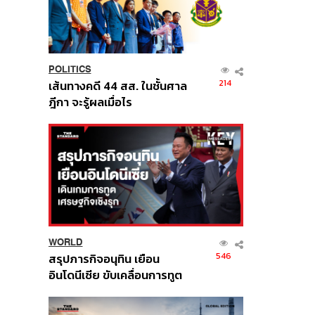
POLITICS
214
เส้นทางคดี 44 สส. ในชั้นศาล
ฎีกา จะรู้ผลเมื่อไร
WORLD
546
สรุปภารกิจอนุทิน เยือน
อินโดนีเซีย ขับเคลื่อนการทูต
เศรษฐกิจเชิงรุก ประกาศหุ้น
ส่วนยุทธศาสตร์ไทย –