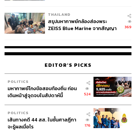
นัยทางการเมือง
THAILAND
สรุปมหากาพย์กล้องส่องพระ
369
ZEISS Blue Marine จากสัญญา
ผลิต 8.3 ล้าน สู่ข้อพิพาท ‘มา
เวลล์ฯ’ ฟ้อง ‘โทน บางแค’ ผิดนัด
จ่ายหนี้-แอบระบุแบรนด์
EDITOR'S PICKS
POLITICS
มหากาพย์โกงข้อสอบท้องถิ่น ก่อน
524
เดินหน้าสู่จุดจบในสัปดาห์นี้
POLITICS
เส้นทางคดี 44 สส. ในชั้นศาลฎีกา
176
จะรู้ผลเมื่อไร