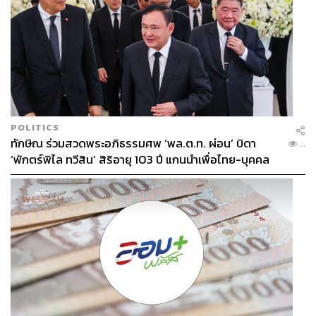
POLITICS
ทักษิณ ร่วมสวดพระอภิธรรมศพ ‘พล.ต.ท. ผ่อน’ บิดา
...
‘พักตร์พิไล ทวีสิน’ สิริอายุ 103 ปี แกนนำเพื่อไทย-บุคคล
หลากวงการร่วมอาลัย