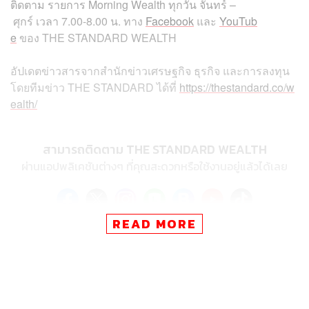
ติดตาม
รายการ
Morning Wealth
ทุกวัน
จันทร์
–
ศุกร์
เวลา
7.00-8.00
น
.
ทาง
Facebook
และ
YouTub
e
ของ
THE STANDARD WEALTH
อัปเดตข่าวสารจากสำนักข่าวเศรษฐกิจ ธุรกิจ และการลงทุน
โดยทีมข่าว
THE STANDARD
ได้ที่
https://thestandard.co/w
ealth/
สามารถติดตาม THE STANDARD WEALTH
ผ่านแอปพลิเคชันต่างๆ ที่คุณสะดวกหรือใช้งานอยู่แล้วได้เลย
READ MORE
TAGS:
Morning Wealth
Japan
อายุยืน
ผู้สูงอายุ
THE STANDARD Wealth
คนญี่ปุ่น
สังคมสูงอายุ