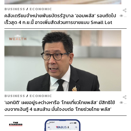
BUSINESS
/
ECONOMIC
คลังเตรียมจำหน่ายพันธบัตรรัฐบาล ‘ออมพลัส’ รอบถัดไป
...
เร็วสุด 4 ก.ย.นี้ อาจเพิ่มสัดส่วนการขายแบบ Small Lot
First มากขึ้น
BUSINESS
/
ECONOMIC
‘เอกนิติ’ เผยอยู่ระหว่างหารือ ‘ไทยเที่ยวไทยพลัส’ มีสิทธิใช้
...
งบจากเงินกู้ 4 แสนล้าน มั่นใจงบต่อ ‘ไทยช่วยไทย พลัส’
เฟส 2 มีเพียงพอ