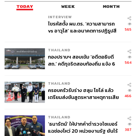
TODAY
WEEK
MONTH
INTERVIEW
ไขรหัสตั้ง ผบ.ตร. ‘ความสามารถ
565
vs อาวุโส’ และอนาคตการปฏิรูปสี
กากี กับ พล.ต.อ. เอก อังสนานนท์
THAILAND
กองปราบฯ สอบเข้ม ‘อดีตอธิบดี
564
สถ.’ คดีทุจริตสอบท้องถิ่น แจ้ง 6
ข้อหาหนัก จ่อชง ป.ป.ช. 12 ส.ค. นี้
THAILAND
ครอบครัวรับร่าง ฮลุน โซโล่ แล้ว
466
เตรียมส่งชันสูตรหาสาเหตุการเสีย
ชีวิต
THAILAND
‘ธนารัตน์’ ให้ปากคำตำรวจไซเบอร์
387
แฉช่องโหว่ 20 หน่วยงานรัฐ ยันไร้