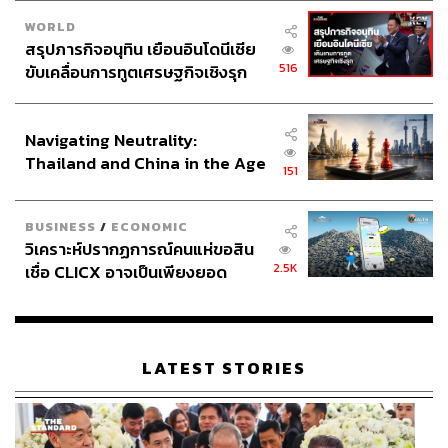
WORLD
สรุปภารกิจอนุทิน เยือนอินโดนีเซีย
516
ขับเคลื่อนการทูตเศรษฐกิจเชิงรุก
ประกาศหุ้นส่วนยุทธศาสตร์ไทย –
อินโดนีเซีย
Navigating Neutrality:
Thailand and China in the Age
151
of a New Global Order
BUSINESS
/
ECONOMIC
วิเคราะห์ปรากฏการณ์คนแห่ขอสิน
2.5K
เชื่อ CLICX อาจเป็นเพียงยอด
ภูเขาน้ำแข็ง ของปัญหาหนี้ครัว
เรือนไทยที่ถูกซุกไว้
LATEST STORIES