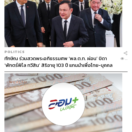
POLITICS
ทักษิณ ร่วมสวดพระอภิธรรมศพ ‘พล.ต.ท. ผ่อน’ บิดา
...
‘พักตร์พิไล ทวีสิน’ สิริอายุ 103 ปี แกนนำเพื่อไทย-บุคคล
หลากวงการร่วมอาลัย