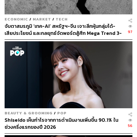
ECONOMIC
/
MARKET
/
TECH
จับตาสมรภูมิ ‘เทค-AI’ สหรัฐฯ-จีน เจาะลึกหุ้นกลุ่มได้-
97
เสียประโยชน์ และกลยุทธ์จัดพอร์ตสู้ศึก Mega Trend 3-
5 ปีข้างหน้า
BEAUTY & GROOMING
/
POP
Shiseido เห็นกำไรจากการดำเนินงานเพิ่มขึ้น 90.1% ใน
56
ช่วงครึ่งแรกของปี 2026