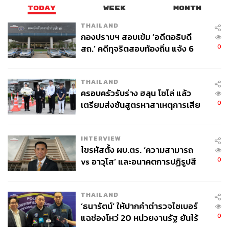
TODAY
WEEK
MONTH
THAILAND
กองปราบฯ สอบเข้ม ‘อดีตอธิบดี
0
สถ.’ คดีทุจริตสอบท้องถิ่น แจ้ง 6
ข้อหาหนัก จ่อชง ป.ป.ช. 12 ส.ค. นี้
THAILAND
ครอบครัวรับร่าง ฮลุน โซโล่ แล้ว
0
เตรียมส่งชันสูตรหาสาเหตุการเสีย
ชีวิต
INTERVIEW
ไขรหัสตั้ง ผบ.ตร. ‘ความสามารถ
0
vs อาวุโส’ และอนาคตการปฏิรูปสี
กากี กับ พล.ต.อ. เอก อังสนานนท์
THAILAND
‘ธนารัตน์’ ให้ปากคำตำรวจไซเบอร์
0
แฉช่องโหว่ 20 หน่วยงานรัฐ ยันไร้