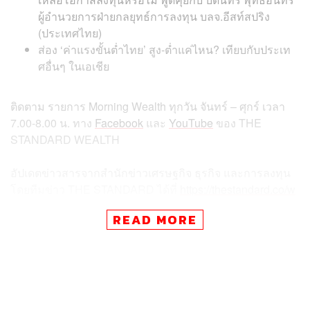
ผู้อำนวยการฝ่ายกลยุทธ์การลงทุน บลจ.อีสท์สปริง
(ประเทศไทย)
ส่อง ‘ค่าแรงขั้นต่ำไทย’ สูง-ต่ำแค่ไหน? เทียบกับประเท
ศอื่นๆ ในเอเชีย
ติดตาม
รายการ
Morning Wealth
ทุกวัน
จันทร์
–
ศุกร์
เวลา
7.00-8.00
น
.
ทาง
Facebook
และ
YouTube
ของ
THE
STANDARD WEALTH
อัปเดตข่าวสารจากสำนักข่าวเศรษฐกิจ ธุรกิจ และการลงทุน
โดยทีมข่าว
THE STANDARD
ได้ที่
https://thestandard.co/w
ealth/
READ MORE
สามารถติดตาม THE STANDARD WEALTH
ผ่านแอปพลิเคชันต่างๆ ที่คุณสะดวกหรือใช้งานอยู่แล้วได้เลย