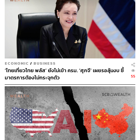
ECONOMIC
/
BUSINESS
‘ไทยเที่ยวไทย พลัส’ ยังไม่เข้า ครม. ‘ศุภจี’ เผยรอลุ้นงบ ชี้
55
มาตรการต้องไม่กระจุกตัว