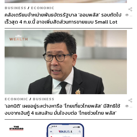
BUSINESS
/
ECONOMIC
คลังเตรียมจำหน่ายพันธบัตรรัฐบาล ‘ออมพลัส’ รอบถัดไป
...
เร็วสุด 4 ก.ย.นี้ อาจเพิ่มสัดส่วนการขายแบบ Small Lot
First มากขึ้น
ECONOMIC
/
BUSINESS
‘เอกนิติ’ เผยอยู่ระหว่างหารือ ‘ไทยเที่ยวไทยพลัส’ มีสิทธิใช้
...
งบจากเงินกู้ 4 แสนล้าน มั่นใจงบต่อ ‘ไทยช่วยไทย พลัส’
เฟส 2 มีเพียงพอ