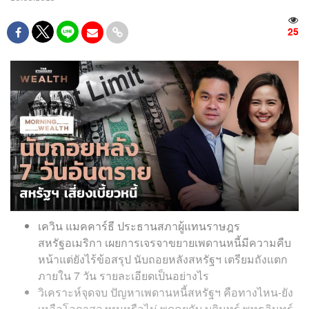
25
เควิน แมคคาร์ธี ประธานสภาผู้แทนราษฎร
สหรัฐอเมริกา เผยการเจรจาขยายเพดานหนี้มีความคืบ
หน้าแต่ยังไร้ข้อสรุป นับถอยหลังสหรัฐฯ เตรียมถังแตก
ภายใน 7 วัน รายละเอียดเป็นอย่างไร
วิเคราะห์จุดจบ ปัญหาเพดานหนี้สหรัฐฯ คือทางไหน-ยัง
เหลือโอกาสลงทุนหรือไม่ พูดคุยกับ บดินทร์ พุทธอินทร์