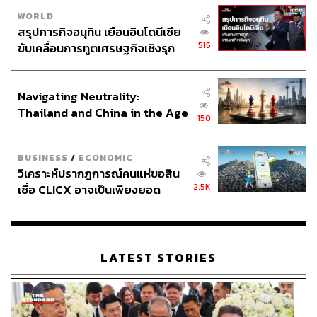
WORLD
สรุปภารกิจอนุทิน เยือนอินโดนีเซีย
515
ขับเคลื่อนการทูตเศรษฐกิจเชิงรุก
ประกาศหุ้นส่วนยุทธศาสตร์ไทย –
อินโดนีเซีย
Navigating Neutrality:
Thailand and China in the Age
150
of a New Global Order
BUSINESS
/
ECONOMIC
วิเคราะห์ปรากฏการณ์คนแห่ขอสิน
2.5K
เชื่อ CLICX อาจเป็นเพียงยอด
ภูเขาน้ำแข็ง ของปัญหาหนี้ครัว
เรือนไทยที่ถูกซุกไว้
LATEST STORIES