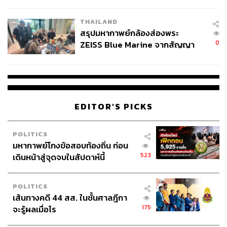
นัยทางการเมือง
THAILAND
สรุปมหากาพย์กล้องส่องพระ
0
ZEISS Blue Marine จากสัญญา
ผลิต 8.3 ล้าน สู่ข้อพิพาท ‘มา
เวลล์ฯ’ ฟ้อง ‘โทน บางแค’ ผิดนัด
จ่ายหนี้-แอบระบุแบรนด์
EDITOR'S PICKS
POLITICS
มหากาพย์โกงข้อสอบท้องถิ่น ก่อน
523
เดินหน้าสู่จุดจบในสัปดาห์นี้
POLITICS
เส้นทางคดี 44 สส. ในชั้นศาลฎีกา
175
จะรู้ผลเมื่อไร