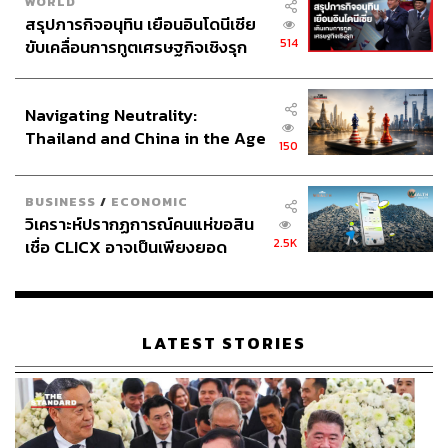
WORLD
สรุปภารกิจอนุทิน เยือนอินโดนีเซีย
514
ขับเคลื่อนการทูตเศรษฐกิจเชิงรุก
ประกาศหุ้นส่วนยุทธศาสตร์ไทย –
อินโดนีเซีย
Navigating Neutrality:
Thailand and China in the Age
150
of a New Global Order
BUSINESS
/
ECONOMIC
วิเคราะห์ปรากฏการณ์คนแห่ขอสิน
2.5K
เชื่อ CLICX อาจเป็นเพียงยอด
ภูเขาน้ำแข็ง ของปัญหาหนี้ครัว
เรือนไทยที่ถูกซุกไว้
LATEST STORIES