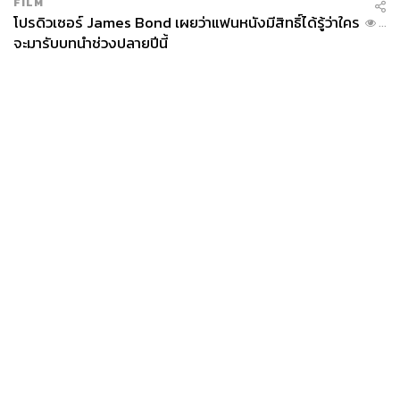
FILM
โปรดิวเซอร์ James Bond เผยว่าแฟนหนังมีสิทธิ์ได้รู้ว่าใคร
...
จะมารับบทนำช่วงปลายปีนี้
News
Wealth
Pop
Podcast
Video
Now
Opinion
Careers
Events
Privacy
About
Contact
Policy
FOR
ADVERTISING
MEMBERSHIP