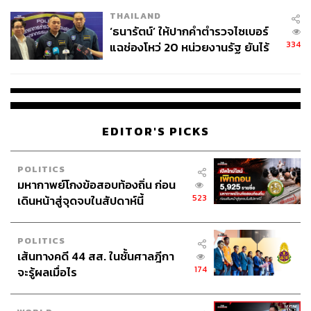
เวลล์ฯ’ ฟ้อง ‘โทน บางแค’ ผิดนัด
THAILAND
จ่ายหนี้-แอบระบุแบรนด์
‘ธนารัตน์’ ให้ปากคำตำรวจไซเบอร์
334
แฉช่องโหว่ 20 หน่วยงานรัฐ ยันไร้
นัยทางการเมือง
EDITOR'S PICKS
POLITICS
มหากาพย์โกงข้อสอบท้องถิ่น ก่อน
523
เดินหน้าสู่จุดจบในสัปดาห์นี้
POLITICS
เส้นทางคดี 44 สส. ในชั้นศาลฎีกา
174
จะรู้ผลเมื่อไร