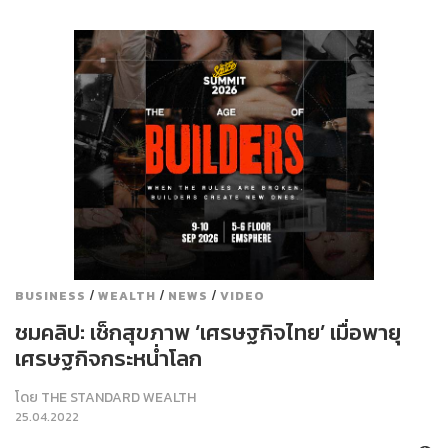
/
/
/
BUSINESS
WEALTH
NEWS
VIDEO
ชมคลิป: เช็กสุขภาพ ‘เศรษฐกิจไทย’ เมื่อพายุ
เศรษฐกิจกระหน่ำโลก
โดย
THE STANDARD WEALTH
25.04.2022