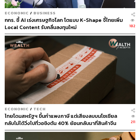
ECONOMIC
/
BUSINESS
กกร. ชี้ AI เร่งเศรษฐกิจโลก โตแบบ K-Shape จี้ไทยเพิ่ม
182
Local Content รับคลื่นลงทุนใหม่
ECONOMIC
/
TECH
ไทยโดนสหรัฐฯ ขึ้นกำแพงภาษี แต่เสียงลบบนโซเชียล
211
กลับไม่ได้วิ่งไปที่วอชิงตัน 40% ย้อนกลับมาที่สินค้าจีน
ราคาถูกที่ทะลักจน SME ไทยสู้ไม่ไหว