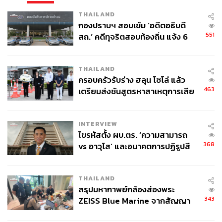
THAILAND
กองปราบฯ สอบเข้ม ‘อดีตอธิบดี
551
สถ.’ คดีทุจริตสอบท้องถิ่น แจ้ง 6
ข้อหาหนัก จ่อชง ป.ป.ช. 12 ส.ค. นี้
THAILAND
ครอบครัวรับร่าง ฮลุน โซโล่ แล้ว
463
เตรียมส่งชันสูตรหาสาเหตุการเสีย
ชีวิต
INTERVIEW
ไขรหัสตั้ง ผบ.ตร. ‘ความสามารถ
368
vs อาวุโส’ และอนาคตการปฏิรูปสี
กากี กับ พล.ต.อ. เอก อังสนานนท์
THAILAND
สรุปมหากาพย์กล้องส่องพระ
343
ZEISS Blue Marine จากสัญญา
ผลิต 8.3 ล้าน สู่ข้อพิพาท ‘มา