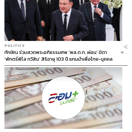
POLITICS
ทักษิณ ร่วมสวดพระอภิธรรมศพ ‘พล.ต.ท. ผ่อน’ บิดา
...
‘พักตร์พิไล ทวีสิน’ สิริอายุ 103 ปี แกนนำเพื่อไทย-บุคคล
หลากวงการร่วมอาลัย