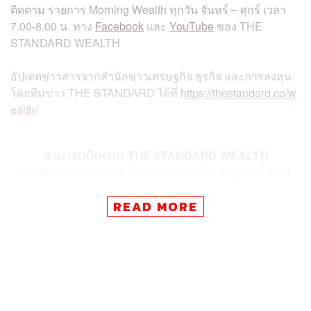
ติดตาม
รายการ
Morning Wealth
ทุกวัน
จันทร์
–
ศุกร์
เวลา
7.00-8.00
น
.
ทาง
Facebook
และ
YouTube
ของ
THE
STANDARD WEALTH
อัปเดตข่าวสารจากสำนักข่าวเศรษฐกิจ ธุรกิจ และการลงทุน
โดยทีมข่าว
THE STANDARD
ได้ที่
https://thestandard.co/w
ealth/
สามารถติดตาม THE STANDARD WEALTH
ผ่านแอปพลิเคชันต่างๆ ที่คุณสะดวกหรือใช้งานอยู่แล้วได้เลย
READ MORE
TAGS:
Morning Wealth
เศรษฐกิจไทย
สมประวิณ มันประเสริฐ
Economic Intelligence Center (EIC)
THE STANDARD Wealth