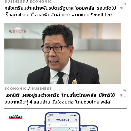
BUSINESS
/
ECONOMIC
คลังเตรียมจำหน่ายพันธบัตรรัฐบาล ‘ออมพลัส’ รอบถัดไป
...
เร็วสุด 4 ก.ย.นี้ อาจเพิ่มสัดส่วนการขายแบบ Small Lot
First มากขึ้น
ECONOMIC
/
BUSINESS
‘เอกนิติ’ เผยอยู่ระหว่างหารือ ‘ไทยเที่ยวไทยพลัส’ มีสิทธิใช้
...
งบจากเงินกู้ 4 แสนล้าน มั่นใจงบต่อ ‘ไทยช่วยไทย พลัส’
เฟส 2 มีเพียงพอ