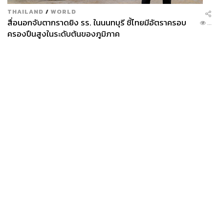
THAILAND
/
WORLD
สื่อนอกจับตากราดยิง รร. ในนนทบุรี ชี้ไทยมีอัตราครอบ
...
ครองปืนสูงในระดับต้นของภูมิภาค
News
Wealth
Pop
Podcast
Video
Now
Opinion
Careers
Events
Privacy
About
Contact
Policy
FOR
ADVERTISING
MEMBERSHIP