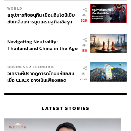
WORLD
สรุปภารกิจอนุทิน เยือนอินโดนีเซีย
529
ขับเคลื่อนการทูตเศรษฐกิจเชิงรุก
ประกาศหุ้นส่วนยุทธศาสตร์ไทย –
อินโดนีเซีย
Navigating Neutrality:
Thailand and China in the Age
159
of a New Global Order
BUSINESS
/
ECONOMIC
วิเคราะห์ปรากฏการณ์คนแห่ขอสิน
2.6K
เชื่อ CLICX อาจเป็นเพียงยอด
ภูเขาน้ำแข็ง ของปัญหาหนี้ครัว
เรือนไทยที่ถูกซุกไว้
LATEST STORIES