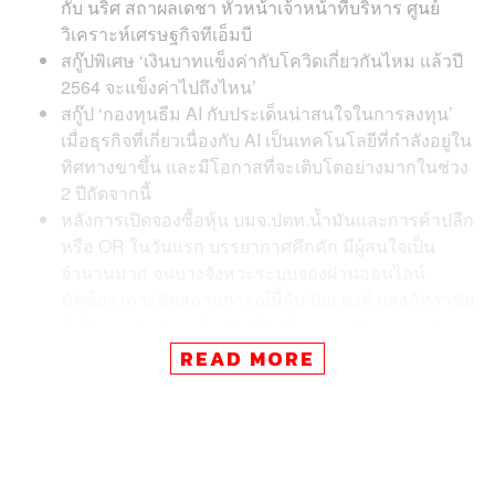
กับ นริศ สถาผลเดชา หัวหน้าเจ้าหน้าที่บริหาร ศูนย์
วิเคราะห์เศรษฐกิจทีเอ็มบี
สกู๊ปพิเศษ ‘เงินบาทแข็งค่ากับโควิดเกี่ยวกันไหม แล้วปี
2564 จะแข็งค่าไปถึงไหน’
สกู๊ป ‘กองทุนธีม AI กับประเด็นน่าสนใจในการลงทุน’
เมื่อธุรกิจที่เกี่ยวเนื่องกับ AI เป็นเทคโนโลยีที่กำลังอยู่ใน
ทิศทางขาขึ้น และมีโอกาสที่จะเติบโตอย่างมากในช่วง
2 ปีถัดจากนี้
หลังการเปิดจองซื้อหุ้น บมจ.ปตท.น้ำมันและการค้าปลีก
หรือ OR ในวันแรก บรรยากาศคึกคัก มีผู้สนใจเป็น
จำนวนมาก จนบางจังหวะระบบจองผ่านออนไลน์
ขัดข้อง เกาะติดสถานการณ์นี้กับ ปิยะพงศ์ แสงภัทราชัย
ผู้บริหารกลุ่มงานผลิตภัณฑ์ธุรกิจตลาดทุน ธนาคาร
กสิกรไทย
READ MORE
ติดตาม รายการ Morning Wealth ทุกวัน จันทร์ – ศุกร์ เวลา
7.00-8.00 น. ทาง
Facebook
และ
YouTube
ของ THE
STANDARD WEALTH