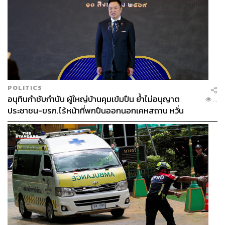
POLITICS
อนุทินกำชับกำนัน ผู้ใหญ่บ้านคุมเข้มปืน ย้ำไม่อนุญาต
...
ประชาชน-ขรก.ไร้หน้าที่พกปืนออกนอกเคหสถาน หวั่น
พฤติกรรมลอกเลียนแบบ จ่อลงพื้นที่เกิดเหตุ