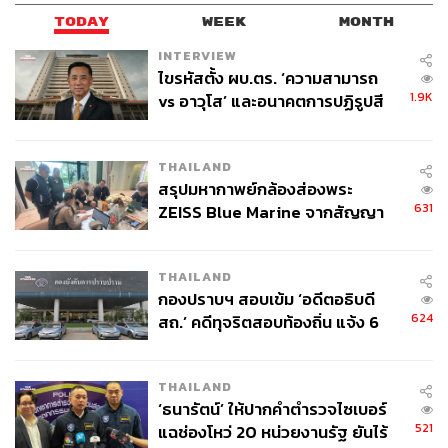
TODAY
WEEK
MONTH
INTERVIEW
ไขรหัสตั้ง ผบ.ตร. ‘ความสามารถ
1.9K
vs อาวุโส’ และอนาคตการปฏิรูปสี
กากี กับ พล.ต.อ. เอก อังสนานนท์
THAILAND
สรุปมหากาพย์กล้องส่องพระ
631
ZEISS Blue Marine จากสัญญา
ผลิต 8.3 ล้าน สู่ข้อพิพาท ‘มา
เวลล์ฯ’ ฟ้อง ‘โทน บางแค’ ผิดนัด
THAILAND
จ่ายหนี้-แอบระบุแบรนด์
กองปราบฯ สอบเข้ม ‘อดีตอธิบดี
624
สถ.’ คดีทุจริตสอบท้องถิ่น แจ้ง 6
ข้อหาหนัก จ่อชง ป.ป.ช. 12 ส.ค. นี้
THAILAND
‘ธนารัตน์’ ให้ปากคำตำรวจไซเบอร์
521
แฉช่องโหว่ 20 หน่วยงานรัฐ ยันไร้