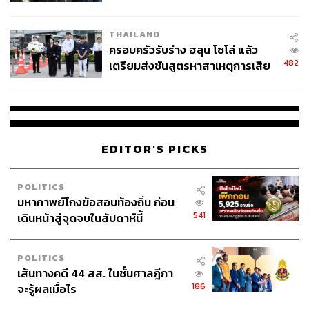
นัยทางการเมือง
THAILAND
ครอบครัวรับร่าง ฮลุน โซโล่ แล้ว
482
เตรียมส่งชันสูตรหาสาเหตุการเสีย
ชีวิต
EDITOR'S PICKS
POLITICS
มหากาพย์โกงข้อสอบท้องถิ่น ก่อน
541
เดินหน้าสู่จุดจบในสัปดาห์นี้
POLITICS
เส้นทางคดี 44 สส. ในชั้นศาลฎีกา
186
จะรู้ผลเมื่อไร