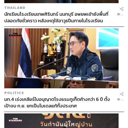
THAILAND
นักเรียนโรงเรียนเทพศิรินทร์ นนทบุรี อพยพเข้ายังพื้นที่
...
ปลอดภัยชั่วคราว หลังเหตุใช้อาวุธปืนภายในโรงเรียน
คลี่คลาย
POLITICS
มท.4 เร่งเคลียร์ใบอนุญาตโรงแรมภูเก็ตค้างกว่า 6 ปี ตั้ง
...
เป้าจบ ก.ย. ยกเป็นโมเดลแก้ทั้งประเทศ