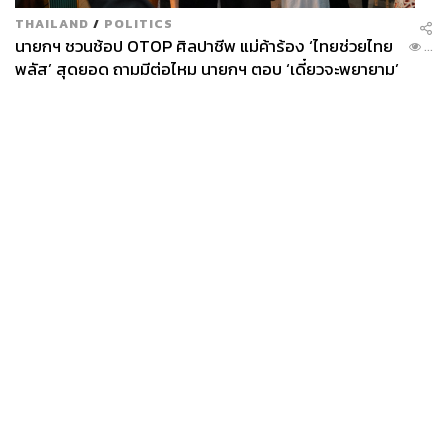
THAILAND
/
POLITICS
นายกฯ ชวนช้อป OTOP ศิลปาชีพ แม่ค้าร้อง ‘ไทยช่วยไทย
...
พลัส’ สุดยอด ถามมีต่อไหม นายกฯ ตอบ ‘เดี๋ยวจะพยายาม’
News
Wealth
Pop
Podcast
Video
Now
Opinion
Careers
Events
Privacy
About
Contact
Policy
FOR
ADVERTISING
MEMBERSHIP