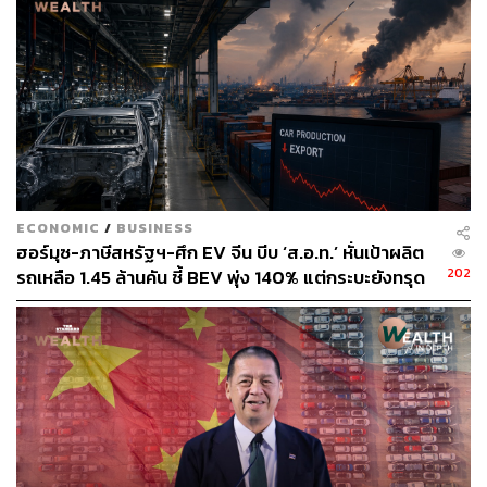
ECONOMIC
/
BUSINESS
ฮอร์มุซ-ภาษีสหรัฐฯ-ศึก EV จีน บีบ ‘ส.อ.ท.’ หั่นเป้าผลิต
202
รถเหลือ 1.45 ล้านคัน ชี้ BEV พุ่ง 140% แต่กระบะยังทรุด