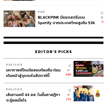
ไทยพลัส’ เฟส 2 รอประเมินความ
เหมาะสม
POP
BLACKPINK มียอดสตรีมบน
0
Spotify จากประเทศไทยสูงถึง 536
ล้านครั้ง ตลอด 10 ปีที่ผ่านมา
EDITOR'S PICKS
POLITICS
มหากาพย์โกงข้อสอบท้องถิ่น ก่อน
588
เดินหน้าสู่จุดจบในสัปดาห์นี้
POLITICS
เส้นทางคดี 44 สส. ในชั้นศาลฎีกา
220
จะรู้ผลเมื่อไร