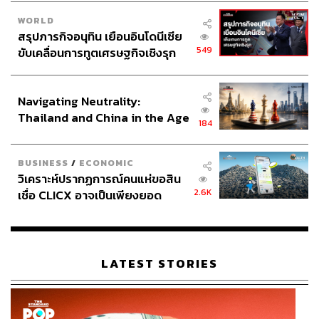
WORLD
สรุปภารกิจอนุทิน เยือนอินโดนีเซีย
549
ขับเคลื่อนการทูตเศรษฐกิจเชิงรุก
ประกาศหุ้นส่วนยุทธศาสตร์ไทย –
อินโดนีเซีย
Navigating Neutrality:
Thailand and China in the Age
184
of a New Global Order
BUSINESS
/
ECONOMIC
วิเคราะห์ปรากฏการณ์คนแห่ขอสิน
2.6K
เชื่อ CLICX อาจเป็นเพียงยอด
ภูเขาน้ำแข็ง ของปัญหาหนี้ครัว
เรือนไทยที่ถูกซุกไว้
LATEST STORIES