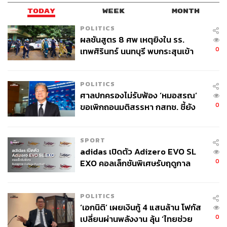
TODAY
WEEK
MONTH
POLITICS
ผลชันสูตร 8 ศพ เหตุยิงใน รร.
0
เทพศิรินทร์ นนทบุรี พบกระสุนเข้า
จุดสำคัญ ‘ศีรษะ-หน้าอก’ ครูถูกยิง
4 นัด จากระยะไกล
POLITICS
ศาลปกครองไม่รับฟ้อง ‘หมอสรณ’
0
ขอเพิกถอนมติสรรหา กสทช. ชี้ยัง
ไม่ใช่ผู้เดือดร้อนเสียหาย
SPORT
adidas เปิดตัว Adizero EVO SL
0
EXO คอลเล็กชันพิเศษรับฤดูกาล
College Football
POLITICS
‘เอกนิติ’ เผยเงินกู้ 4 แสนล้าน โฟกัส
0
เปลี่ยนผ่านพลังงาน ลุ้น ‘ไทยช่วย