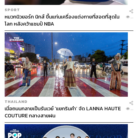
SPORT
หมวกนิวยอร์ก นิกส์ ขึ้นแท่นเครื่องแต่งกายที่ฮอตที่สุดใน
...
โลก หลังคว้าแชมป์ NBA
THAILAND
เมื่อถนนกลายเป็นรันเวย์ ‘แยกรินคำ’ จัด LANNA HAUTE
...
COUTURE กลางสายฝน