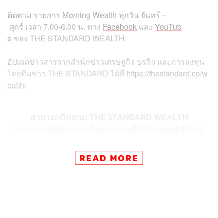
ติดตาม
รายการ
Morning Wealth
ทุกวัน
จันทร์
–
ศุกร์
เวลา
7.00-8.00
น
.
ทาง
Facebook
และ
YouTub
e
ของ
THE STANDARD WEALTH
อัปเดตข่าวสารจากสำนักข่าวเศรษฐกิจ ธุรกิจ และการลงทุน
โดยทีมข่าว
THE STANDARD
ได้ที่
https://thestandard.co/w
ealth/
สามารถติดตาม THE STANDARD WEALTH
ผ่านแอปพลิเคชันต่างๆ ที่คุณสะดวกหรือใช้งานอยู่แล้วได้เลย
READ MORE
TAGS:
World Economic Forum
THE STANDARD Wealth
Morning Wealth
EFTA
ความตกลงการค้าเสรี (FTA)
World Economic Forum 2025