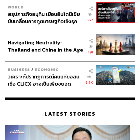
WORLD
สรุปภารกิจอนุทิน เยือนอินโดนีเซีย
557
ขับเคลื่อนการทูตเศรษฐกิจเชิงรุก
ประกาศหุ้นส่วนยุทธศาสตร์ไทย –
อินโดนีเซีย
Navigating Neutrality:
Thailand and China in the Age
191
of a New Global Order
BUSINESS
/
ECONOMIC
วิเคราะห์ปรากฏการณ์คนแห่ขอสิน
2.7K
เชื่อ CLICX อาจเป็นเพียงยอด
ภูเขาน้ำแข็ง ของปัญหาหนี้ครัว
เรือนไทยที่ถูกซุกไว้
LATEST STORIES