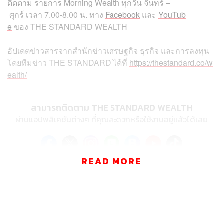
ติดตาม
รายการ
Morning Wealth
ทุกวัน
จันทร์
–
ศุกร์
เวลา
7.00-8.00
น
.
ทาง
Facebook
และ
YouTub
e
ของ
THE STANDARD WEALTH
อัปเดตข่าวสารจากสำนักข่าวเศรษฐกิจ ธุรกิจ และการลงทุน
โดยทีมข่าว
THE STANDARD
ได้ที่
https://thestandard.co/w
ealth/
สามารถติดตาม THE STANDARD WEALTH
ผ่านแอปพลิเคชันต่างๆ ที่คุณสะดวกหรือใช้งานอยู่แล้วได้เลย
READ MORE
TAGS:
Donald Trump
เศรษฐกิจไทย
USA
US Election
THE STANDARD Wealth
เลือกตั้งสหรัฐฯ
Morning Wealth
ปิยศักดิ์ มานะสันต์
เลือกตั้งสหรัฐ 2024