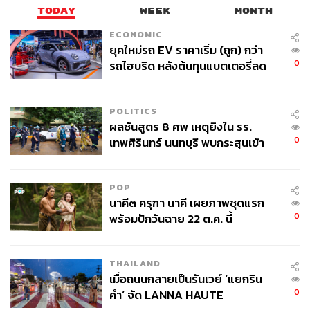
TODAY
WEEK
MONTH
ECONOMIC
ยุคใหม่รถ EV ราคาเริ่ม (ถูก) กว่า
0
รถไฮบริด หลังต้นทุนแบตเตอรี่ลด
ลง - จีนแห่บุกตลาดเกิดใหม่
POLITICS
ผลชันสูตร 8 ศพ เหตุยิงใน รร.
0
เทพศิรินทร์ นนทบุรี พบกระสุนเข้า
จุดสำคัญ ‘ศีรษะ-หน้าอก’ ครูถูกยิง
4 นัด จากระยะไกล
POP
นาคี๓ ครุฑา นาคี เผยภาพชุดแรก
0
พร้อมปักวันฉาย 22 ต.ค. นี้
THAILAND
เมื่อถนนกลายเป็นรันเวย์ ‘แยกริน
0
คำ’ จัด LANNA HAUTE