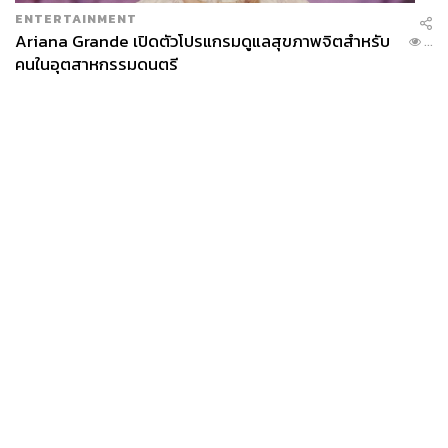
ENTERTAINMENT
Ariana Grande เปิดตัวโปรแกรมดูแลสุขภาพจิตสำหรับ
...
คนในอุตสาหกรรมดนตรี
News
Wealth
Pop
Podcast
Video
Now
Opinion
Careers
Events
Privacy
About
Contact
Policy
FOR
ADVERTISING
MEMBERSHIP