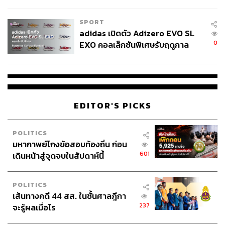
COUTURE กลางสายฝน
SPORT
adidas เปิดตัว Adizero EVO SL
0
EXO คอลเล็กชันพิเศษรับฤดูกาล
College Football
EDITOR'S PICKS
POLITICS
มหากาพย์โกงข้อสอบท้องถิ่น ก่อน
601
เดินหน้าสู่จุดจบในสัปดาห์นี้
POLITICS
เส้นทางคดี 44 สส. ในชั้นศาลฎีกา
237
จะรู้ผลเมื่อไร