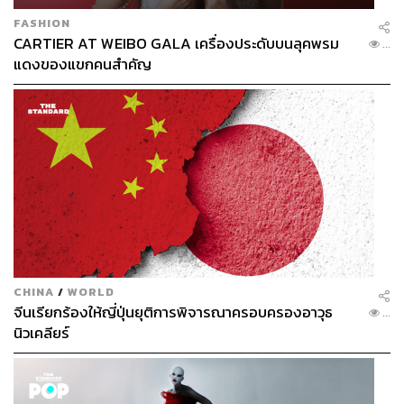
FASHION
CARTIER AT WEIBO GALA เครื่องประดับบนลุคพรม
...
แดงของแขกคนสำคัญ
CHINA
/
WORLD
จีนเรียกร้องให้ญี่ปุ่นยุติการพิจารณาครอบครองอาวุธ
...
นิวเคลียร์