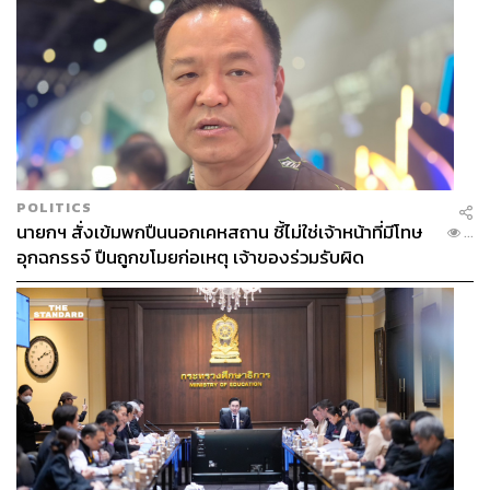
POLITICS
นายกฯ สั่งเข้มพกปืนนอกเคหสถาน ชี้ไม่ใช่เจ้าหน้าที่มีโทษ
...
อุกฉกรรจ์ ปืนถูกขโมยก่อเหตุ เจ้าของร่วมรับผิด