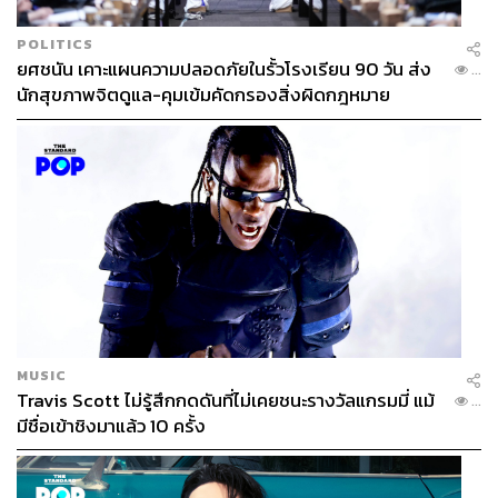
POLITICS
ยศชนัน เคาะแผนความปลอดภัยในรั้วโรงเรียน 90 วัน ส่ง
...
นักสุขภาพจิตดูแล-คุมเข้มคัดกรองสิ่งผิดกฎหมาย
MUSIC
Travis Scott ไม่รู้สึกกดดันที่ไม่เคยชนะรางวัลแกรมมี่ แม้
...
มีชื่อเข้าชิงมาแล้ว 10 ครั้ง