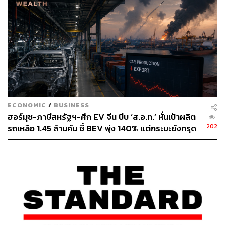
ECONOMIC
/
BUSINESS
ฮอร์มุซ-ภาษีสหรัฐฯ-ศึก EV จีน บีบ ‘ส.อ.ท.’ หั่นเป้าผลิต
202
รถเหลือ 1.45 ล้านคัน ชี้ BEV พุ่ง 140% แต่กระบะยังทรุด