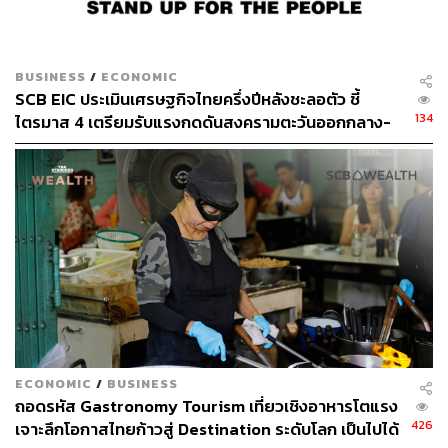
BUSINESS
/
ECONOMIC
SCB EIC ประเมินเศรษฐกิจไทยครึ่งปีหลังชะลอตัว ชี้
134
ไตรมาส 4 เตรียมรับแรงกดดันสงครามตะวันออกกลาง-
กำแพงภาษีสหรัฐฯ ระลอกใหม่
ECONOMIC
/
BUSINESS
ถอดรหัส Gastronomy Tourism เที่ยวเชิงอาหารโตแรง
426
เจาะลึกโอกาสไทยก้าวสู่ Destination ระดับโลก เป็นไปได้