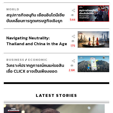
WORLD
สรุปภารกิจอนุทิน เยือนอินโดนีเซีย
544
ขับเคลื่อนการทูตเศรษฐกิจเชิงรุก
ประกาศหุ้นส่วนยุทธศาสตร์ไทย –
อินโดนีเซีย
Navigating Neutrality:
Thailand and China in the Age
175
of a New Global Order
BUSINESS
/
ECONOMIC
วิเคราะห์ปรากฏการณ์คนแห่ขอสิน
2.6K
เชื่อ CLICX อาจเป็นเพียงยอด
ภูเขาน้ำแข็ง ของปัญหาหนี้ครัว
เรือนไทยที่ถูกซุกไว้
LATEST STORIES