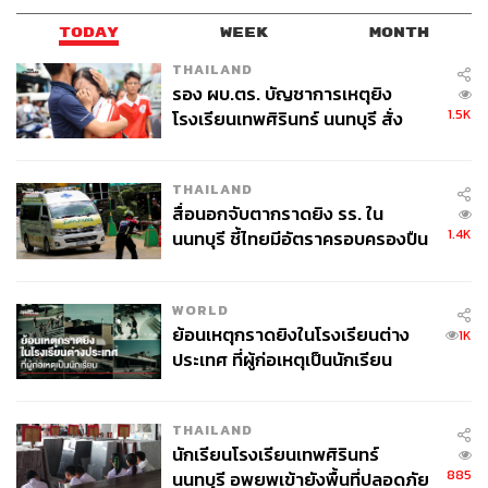
TODAY
WEEK
MONTH
THAILAND
รอง ผบ.ตร. บัญชาการเหตุยิง
1.5K
โรงเรียนเทพศิรินทร์ นนทบุรี สั่ง
ค้นหา 2 รอบยืนยันไร้คนติดค้าง พบ
ศพปู่-ย่าที่บ้านพักผู้ก่อเหตุ
THAILAND
สื่อนอกจับตากราดยิง รร. ใน
1.4K
นนทบุรี ชี้ไทยมีอัตราครอบครองปืน
สูงในระดับต้นของภูมิภาค
WORLD
ย้อนเหตุกราดยิงในโรงเรียนต่าง
1K
ประเทศ ที่ผู้ก่อเหตุเป็นนักเรียน
THAILAND
นักเรียนโรงเรียนเทพศิรินทร์
885
นนทบุรี อพยพเข้ายังพื้นที่ปลอดภัย