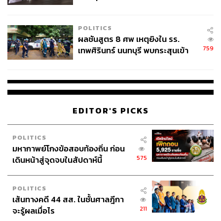
ชั่วคราว หลังเหตุใช้อาวุธปืนภายใน
โรงเรียนคลี่คลาย
POLITICS
ผลชันสูตร 8 ศพ เหตุยิงใน รร.
759
เทพศิรินทร์ นนทบุรี พบกระสุนเข้า
จุดสำคัญ ‘ศีรษะ-หน้าอก’ ครูถูกยิง
4 นัด จากระยะไกล
EDITOR'S PICKS
POLITICS
มหากาพย์โกงข้อสอบท้องถิ่น ก่อน
575
เดินหน้าสู่จุดจบในสัปดาห์นี้
POLITICS
เส้นทางคดี 44 สส. ในชั้นศาลฎีกา
211
จะรู้ผลเมื่อไร