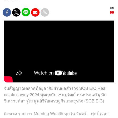
99
จับสัญญาณตลาดที่อยู่อาศัยผ่านผลสำรวจ SCB EIC Real
estate survey 2024 พูดคุยกับ เชษฐวัฒก์ ทรงประเสริฐ นัก
วิเคราะห์อาวุโส ศูนย์วิจัยเศรษฐกิจและธุรกิจ (SCB EIC)
ติดตาม รายการ Morning Wealth ทุกวัน จันทร์ – ศุกร์ เวลา