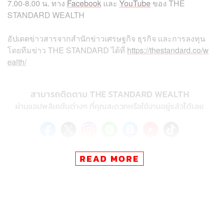
7.00-8.00 น. ทาง
Facebook
และ
YouTube
ของ THE
STANDARD WEALTH
อัปเดตข่าวสารจากสำนักข่าวเศรษฐกิจ ธุรกิจ และการลงทุน
โดยทีมข่าว THE STANDARD ได้ที่
https://thestandard.co/w
ealth/
สามารถติดตาม THE STANDARD WEALTH
ผ่านแอปพลิเคชันต่างๆ ที่คุณสะดวกหรือใช้งานอยู่แล้วได้เลย
READ MORE
TAGS:
THE STANDARD Wealth
ศูนย์วิจัยเศรษฐกิจและธุรกิจ ธนาคารไทยพาณิชย์ (SCB
EIC)
Morning Wealth
ตลาดที่อยู่อาศัย
เชษฐวัฒก์ ทรงประเสริฐ