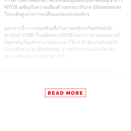
NYCB เผชิญกับความเสี่ยงด้านธรรมาภิบาล (Governance)
ในระดับสูงจากการเปลี่ยนแปลงขององค์กร
นอกจากนี้ การปล่อยสินเชื่อในภาคอสังหาริมทรัพย์เชิง
พาณิชย์ (CRE) ในอดีตของ NYCB และการขาดทุนอย่างมี
นัยสำคัญในอสังหาบางประเภท (ได้แก่ สำนักงานนิวยอร์ก
และอสังหาแบบ Multifamily) อาจสร้างความอ่อนไหวต่อ
‘ความเชื่อมั่น’ ของธนาคารได้
ขณะที่ “การใช้การระดมทุนในตลาดที่เพิ่มขึ้น (Market
Funding) ก็อาจเป็นปัจจัยจำกัดความยืดหยุ่นทางการเงินของ
ธนาคารในสภาพแวดล้อมปัจจุบัน” Moody’s กล่าวเสริม
READ MORE
ย้อนกลับไปเมื่อสิ้นเดือนที่ผ่านมา หุ้นธนาคาร NYCB ร่วงถึง
38% หนักสุดเป็นประวัติการณ์ในวันที่ 31 มกราคม หลังจาก
NYCB รายงานผลขาดทุน 252 ล้านดอลลาร์ (ราว 8.8 พัน
ล้านบาท) ในไตรมาส 4/23 พร้อมตั้งสำรองเผื่อหนี้สูญเพิ่มขึ้น
เกือบ 800% โดยส่วนหนึ่งเป็นผลมาจากหนี้ที่สงสัยว่าจะสูญ