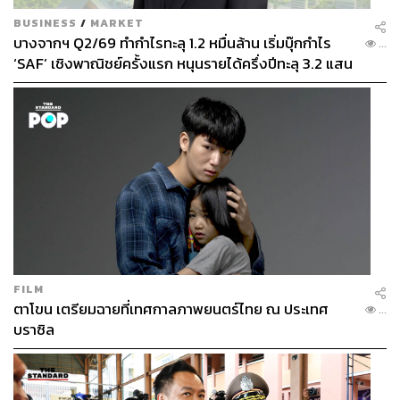
BUSINESS
/
MARKET
บางจากฯ Q2/69 ทำกำไรทะลุ 1.2 หมื่นล้าน เริ่มบุ๊กกำไร
...
‘SAF’ เชิงพาณิชย์ครั้งแรก หนุนรายได้ครึ่งปีทะลุ 3.2 แสน
ล้าน
FILM
ตาโขน เตรียมฉายที่เทศกาลภาพยนตร์ไทย ณ ประเทศ
...
บราซิล