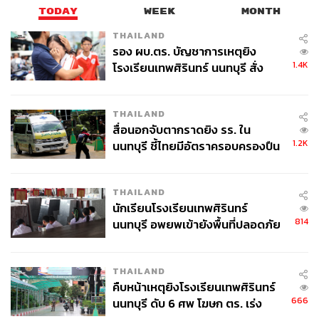
TODAY
WEEK
MONTH
THAILAND
รอง ผบ.ตร. บัญชาการเหตุยิง
1.4K
โรงเรียนเทพศิรินทร์ นนทบุรี สั่ง
ค้นหา 2 รอบยืนยันไร้คนติดค้าง พบ
ศพปู่-ย่าที่บ้านพักผู้ก่อเหตุ
THAILAND
สื่อนอกจับตากราดยิง รร. ใน
1.2K
นนทบุรี ชี้ไทยมีอัตราครอบครองปืน
สูงในระดับต้นของภูมิภาค
THAILAND
นักเรียนโรงเรียนเทพศิรินทร์
814
นนทบุรี อพยพเข้ายังพื้นที่ปลอดภัย
ชั่วคราว หลังเหตุใช้อาวุธปืนภายใน
โรงเรียนคลี่คลาย
THAILAND
คืบหน้าเหตุยิงโรงเรียนเทพศิรินทร์
666
นนทบุรี ดับ 6 ศพ โฆษก ตร. เร่ง