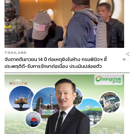
THAILAND
จับตาคดีเยาวชน 14 ปี ก่อเหตุยิงในห้าง กรมพินิจฯ ชี้
...
ประพฤติดี-รับการรักษาต่อเนื่อง ประเมินปล่อยตัว