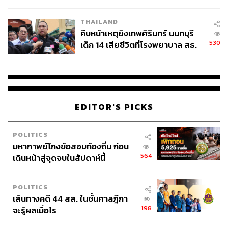
สอบปมขโมยปืนปู่ก่อเหตุ
THAILAND
คืบหน้าเหตุยิงเทพศิรินทร์ นนทบุรี
530
เด็ก 14 เสียชีวิตที่โรงพยาบาล สธ.
ยืนยันครูเสียชีวิต 5 ราย เจ็บ 22
ราย
EDITOR'S PICKS
POLITICS
มหากาพย์โกงข้อสอบท้องถิ่น ก่อน
564
เดินหน้าสู่จุดจบในสัปดาห์นี้
POLITICS
เส้นทางคดี 44 สส. ในชั้นศาลฎีกา
198
จะรู้ผลเมื่อไร