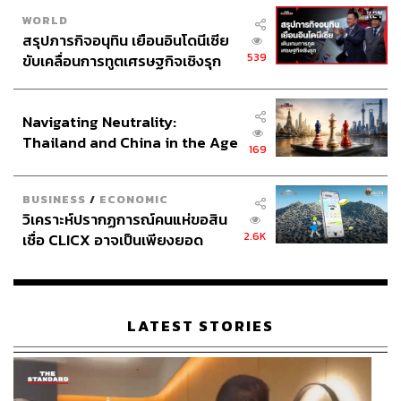
WORLD
สรุปภารกิจอนุทิน เยือนอินโดนีเซีย
539
ขับเคลื่อนการทูตเศรษฐกิจเชิงรุก
ประกาศหุ้นส่วนยุทธศาสตร์ไทย –
อินโดนีเซีย
Navigating Neutrality:
Thailand and China in the Age
169
of a New Global Order
BUSINESS
/
ECONOMIC
วิเคราะห์ปรากฏการณ์คนแห่ขอสิน
2.6K
เชื่อ CLICX อาจเป็นเพียงยอด
ภูเขาน้ำแข็ง ของปัญหาหนี้ครัว
เรือนไทยที่ถูกซุกไว้
LATEST STORIES