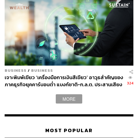
BUSINESS
/
BUSINESS
เจาะพิมพ์เขียว ‘เครื่องมือการเงินสีเขียว’ อาวุธสำคัญของ
324
ภาคธุรกิจยุคคาร์บอนต่ำ แบงก์ชาติ-ก.ล.ต. ประสานเสียง
หนุนบิ๊กคอร์ปยัน SMEs ปรับตัวก่อนถูกดิสเคานต์มูลค่า
บริษัท
MORE
MOST POPULAR