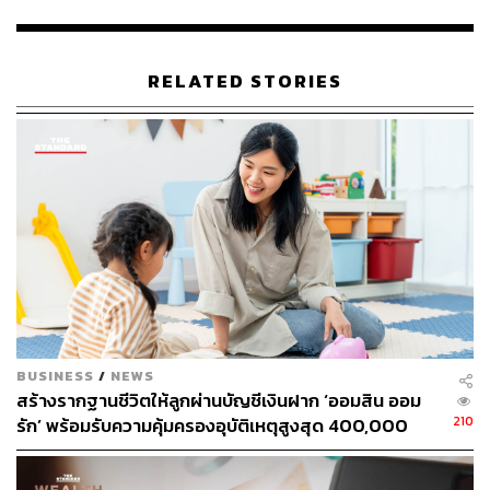
RELATED STORIES
TAGS:
การเงิน
Moody’s Corporation
New York Community Bancorp (NYCB)
711
BUSINESS
/
NEWS
สร้างรากฐานชีวิตให้ลูกผ่านบัญชีเงินฝาก ‘ออมสิน ออม
210
รัก’ พร้อมรับความคุ้มครองอุบัติเหตุสูงสุด 400,000
ABOUT THE AUTHOR
บาท ดอกเบี้ยรับเต็ม ไม่เสียภาษี [Advertorial]
วาราดา ทองจำนงค์