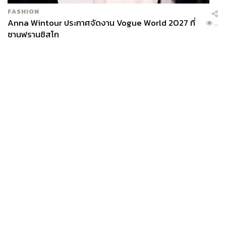
FASHION
Anna Wintour ประกาศจัดงาน Vogue World 2027 ที่
...
ซานฟรานซิสโก
News
Wealth
Pop
Podcast
Video
Now
Opinion
Careers
Events
Privacy
About
Contact
Policy
FOR
ADVERTISING
MEMBERSHIP