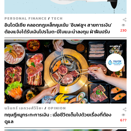
PERSONAL FINANCE
/
TECH
อินโดนีเซีย คลอดกฎเหล็กคุมเข้ม ‘อินฟลูฯ สายการเงิน’
230
ต้องแจ้งได้รับเงินโปรโมต-มีใบแนะนำลงทุน ฝ่าฝืนปรับ
สูงสุด 27.9 ล้านบาท
นรินทร์ เอกวงศ์วิริยะ
/
OPINION
ทฤษฎีหมูกระทะการเงิน : เมื่อชีวิตเต็มไปด้วยเรื่องที่ต้อง
677
ดูแล