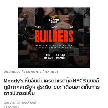
/
/
BUSINESS
ECONOMIC
MARKET
Moody’s หั่นอันดับเครดิตเรตติ้ง NYCB แบงก์
ภูมิภาคสหรัฐฯ สู่ระดับ ‘ขยะ’ เตือนอาจเห็นการ
ดาวน์เกรดเพิ่ม
โดย
วาราดา ทองจำนงค์
07.02.2024