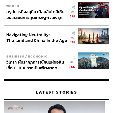
WORLD
สรุปภารกิจอนุทิน เยือนอินโดนีเซีย
529
ขับเคลื่อนการทูตเศรษฐกิจเชิงรุก
ประกาศหุ้นส่วนยุทธศาสตร์ไทย –
อินโดนีเซีย
Navigating Neutrality:
Thailand and China in the Age
159
of a New Global Order
BUSINESS
/
ECONOMIC
วิเคราะห์ปรากฏการณ์คนแห่ขอสิน
2.6K
เชื่อ CLICX อาจเป็นเพียงยอด
ภูเขาน้ำแข็ง ของปัญหาหนี้ครัว
เรือนไทยที่ถูกซุกไว้
LATEST STORIES