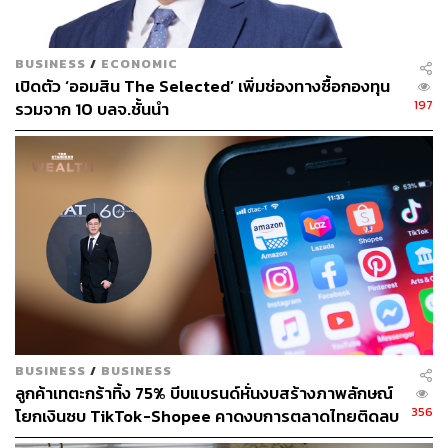
BUSINESS
/
ECONOMIC
เปิดตัว ‘ออมสิน The Selected’ เพิ่มช่องทางซื้อกองทุน
197
รวมจาก 10 บลจ.ชั้นนำ
BUSINESS
/
BUSINESS
ลูกค้าเทตะกร้าทิ้ง 75% บีบแบรนด์หั่นงบสร้างภาพลักษณ์
356
โยกเงินซบ TikTok-Shopee คาดงบการตลาดไทยติดลบ
ครั้งแรกในรอบ 14 ปี