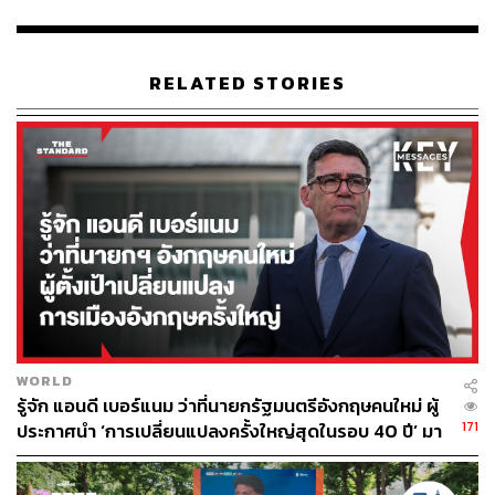
RELATED STORIES
75
ABOUT THE AUTHOR
ถนัดกิจ จันกิเสน
Content Creator ประจำกองบรรณาธิการ
THE STANDARD WEALTH ผู้เสพติดโลก
ธุรกิจ การตลาด เทคโนโลยี และชอบสำรวจ
โลกออฟไลน์และออนไลน์มาถอดรหัสความ
เคลื่อนไหวให้เป็นเรื่องเข้าใจง่าย สนุก และได้
ไอเดียใหม่ๆ
WORLD
รู้จัก แอนดี เบอร์แนม ว่าที่นายกรัฐมนตรีอังกฤษคนใหม่ ผู้
171
ประกาศนำ ‘การเปลี่ยนแปลงครั้งใหญ่สุดในรอบ 40 ปี’ มา
สู่การเมืองอังกฤษ