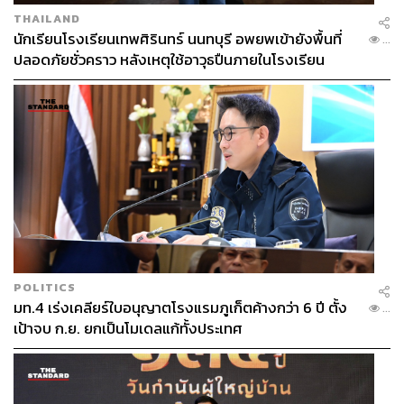
THAILAND
นักเรียนโรงเรียนเทพศิรินทร์ นนทบุรี อพยพเข้ายังพื้นที่
...
ปลอดภัยชั่วคราว หลังเหตุใช้อาวุธปืนภายในโรงเรียน
คลี่คลาย
POLITICS
มท.4 เร่งเคลียร์ใบอนุญาตโรงแรมภูเก็ตค้างกว่า 6 ปี ตั้ง
...
เป้าจบ ก.ย. ยกเป็นโมเดลแก้ทั้งประเทศ