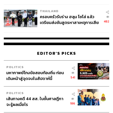
นัยทางการเมือง
THAILAND
ครอบครัวรับร่าง ฮลุน โซโล่ แล้ว
482
เตรียมส่งชันสูตรหาสาเหตุการเสีย
ชีวิต
EDITOR'S PICKS
POLITICS
มหากาพย์โกงข้อสอบท้องถิ่น ก่อน
541
เดินหน้าสู่จุดจบในสัปดาห์นี้
POLITICS
เส้นทางคดี 44 สส. ในชั้นศาลฎีกา
186
จะรู้ผลเมื่อไร