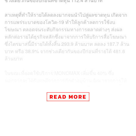
ช่วงเดียวกันของปีก่อนที่ขาดทุน 112.4 ล้านบาท
สาเหตุที่ทำให้รายได้ลดลงมากจนนำไปสู่ผลขาดทุน เกิดจาก
การแพร่ระบาดของโควิด-19 ทำให้ลูกค้าลดการใช้งบ
โฆษณา ตลอดจนระดับกิจกรรมทางการตลาดต่างๆ ส่งผล
หลักต่อรายได้ธุรกิจหลักซึ่งมาจากการให้บริการสื่อโฆษณา
ซึ่งไตรมาสนี้มีรายได้ทั้งสิ้น 293.9 ล้านบาท ลดลง 187.7 ล้าน
บาท หรือ 38.9% จากช่วงเดียวกันของปีก่อนที่รายได้ 481.6
ล้านบาท
ในขณะที่ยอดใช้บริการ MONOMAX เพิ่มขึ้น 40% ซึ่ง
นอกจากจะได้รับผลดีจากการกักตัวอยู่บ้าน ยังมาจากการให้
บริการ MONOMAX ร่วมกับ 3BB และ HBO GO ภายใต้ช่ือ
แพ็กเกจ
3BB GIGATainment
อีกด้วย แต่เนื่องจากเดือน
READ MORE
มีนาคมเป็นช่วงสมัครและทดลองใช้งานล่วงหน้า จึงยังไม่มี
บันทึกรายได้เข้ามา รายได้จะเกิดขึ้นตั้งแต่เดือนเมษายน
เป็นต้นไป โดย ณ สิ้นไตรมาส 1 มีจำนวนสมาชิกทั้งสิ้น
378,000 ราย