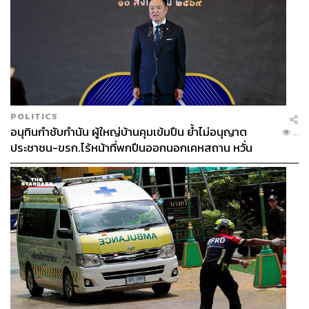
POLITICS
อนุทินกำชับกำนัน ผู้ใหญ่บ้านคุมเข้มปืน ย้ำไม่อนุญาต
...
ประชาชน-ขรก.ไร้หน้าที่พกปืนออกนอกเคหสถาน หวั่น
พฤติกรรมลอกเลียนแบบ จ่อลงพื้นที่เกิดเหตุ