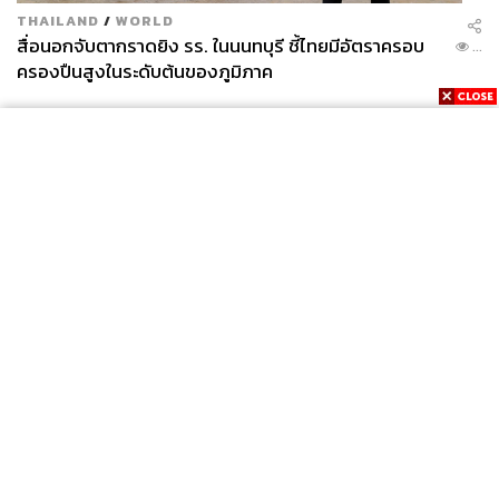
THAILAND
/
WORLD
สื่อนอกจับตากราดยิง รร. ในนนทบุรี ชี้ไทยมีอัตราครอบ
...
ครองปืนสูงในระดับต้นของภูมิภาค
SPORT
ตกรอบบอลโลก ตำรวจบุก KFA แฉแผลเก่า 15 ปี เกิดอะไร
...
ขึ้นกับฟุตบอลเกาหลีใต้?