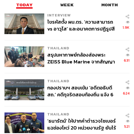
TODAY
WEEK
MONTH
INTERVIEW
ไขรหัสตั้ง ผบ.ตร. ‘ความสามารถ
1.9K
vs อาวุโส’ และอนาคตการปฏิรูปสี
กากี กับ พล.ต.อ. เอก อังสนานนท์
THAILAND
สรุปมหากาพย์กล้องส่องพระ
631
ZEISS Blue Marine จากสัญญา
ผลิต 8.3 ล้าน สู่ข้อพิพาท ‘มา
เวลล์ฯ’ ฟ้อง ‘โทน บางแค’ ผิดนัด
THAILAND
จ่ายหนี้-แอบระบุแบรนด์
กองปราบฯ สอบเข้ม ‘อดีตอธิบดี
624
สถ.’ คดีทุจริตสอบท้องถิ่น แจ้ง 6
ข้อหาหนัก จ่อชง ป.ป.ช. 12 ส.ค. นี้
THAILAND
‘ธนารัตน์’ ให้ปากคำตำรวจไซเบอร์
521
แฉช่องโหว่ 20 หน่วยงานรัฐ ยันไร้