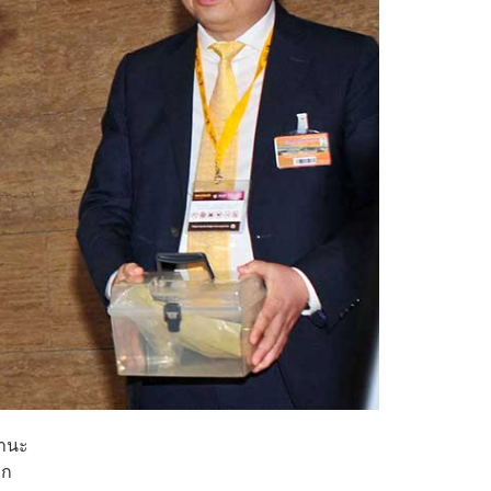
ฐานะ
าก