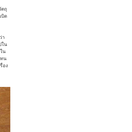
ัตถุ
เบิด
ว่า
ไปใน
าใน
แทน
ื่อง