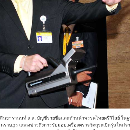
 สุขสินธารานนท์ ส.ส. บัญชีรายชื่อและหัวหน้าพรรคไทยศรีวิไลย์ ใน
าษฎร แถลงข่าวถึงการรับมอบเครื่องตรวจวัตถุระเบิดรุ่นใหม่จ