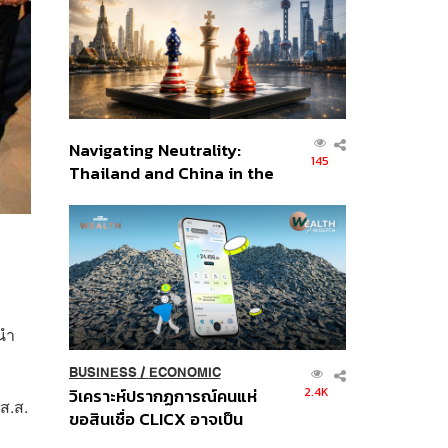
อินโดนีเซีย
Navigating Neutrality:
145
Thailand and China in the
Age of a New Global
Order
ะนำ
BUSINESS
/
ECONOMIC
2.4K
วิเคราะห์ปรากฏการณ์คนแห่
ส.ส.
ขอสินเชื่อ CLICX อาจเป็น
เพียงยอดภูเขาน้ำแข็ง ของ