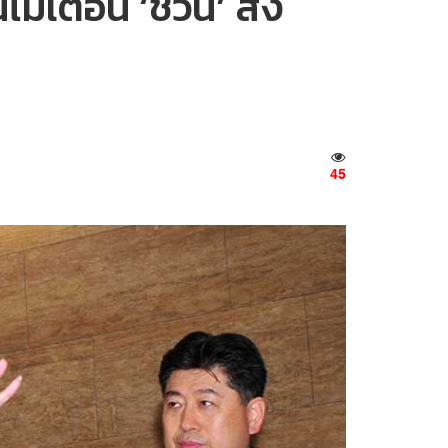
ม่เตือน ‘ชวน’ สั่ง
45