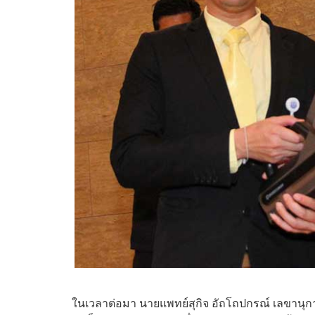
ในเวลาต่อมา นายแพทย์สุกิจ อัถโถปกรณ์ เลขานุกา