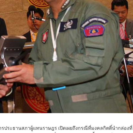
รประธานสภาผู้แทนราษฎร เปิดเผยถึงกรณีที่มงคลกิตติ์นำกล่องที่