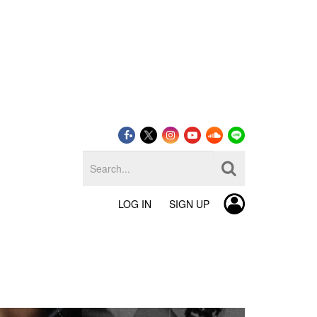
LOG IN
SIGN UP