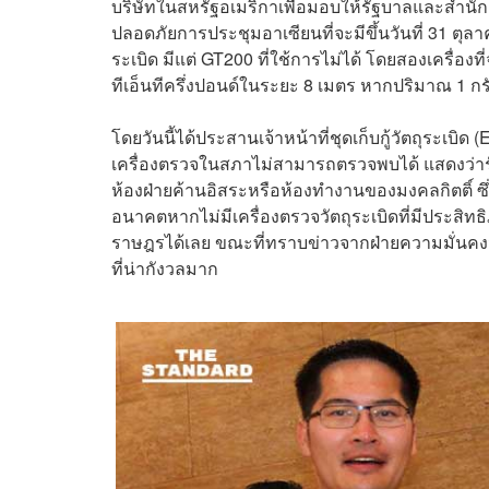
บริษัทในสหรัฐอเมริกาเพื่อมอบให้รัฐบาลและสำนั
ปลอดภัยการประชุมอาเซียนที่จะมีขึ้นวันที่ 31 ตุลาค
ระเบิด มีแต่ GT200 ที่ใช้การไม่ได้ โดยสองเครื่อง
ทีเอ็นทีครึ่งปอนด์ในระยะ 8 เมตร หากปริมาณ 1 ก
โดยวันนี้ได้ประสานเจ้าหน้าที่ชุดเก็บกู้วัตถุระเ
เครื่องตรวจในสภาไม่สามารถตรวจพบได้ แสดงว่ารั
ห้องฝ่ายค้านอิสระหรือห้องทำงานของมงคลกิตติ์ 
อนาคตหากไม่มีเครื่องตรวจวัตถุระเบิดที่มีประสิ
ราษฎรได้เลย ขณะที่ทราบข่าวจากฝ่ายความมั่นคงว่ามี
ที่น่ากังวลมาก