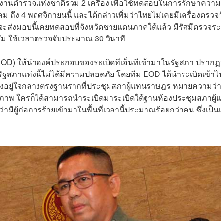
กงานตำรวจแห่งชาติรวม 2 เครื่อง เพื่อใช้ทดสอบในการรักษาความ
ม ถึง 4 พฤศจิกายนนี้ และได้กล่าวเพิ่มว่าไทยไม่เคยมีเครื่องตรวจว
ที่จะส่งมอบนี้เคยทดสอบที่จังหวัดชายแดนภาคใต้แล้ว มีรัศมีตรวจระ
รัม ใช้เวลาตรวจจับประมาณ 30 วินาที
บิด (EOD) ให้นำองค์ประกอบของระเบิดทีเอ็นทีเข้ามาในรัฐสภา ปรากฏ
ฐสภาแห่งนี้ไม่ได้มีความปลอดภัย โดยทีม EOD ได้นำระเบิดเข้า
ซึ่งอยู่ใจกลางตรงฐานรากที่ประชุมสภาผู้แทนราษฎร หมายความว่
ทธิภาพ ใครก็ได้สามารถนำระเบิดมาระเบิดใต้ฐานห้องประชุมสภาผู้
ผู้ก่อการร้ายเข้ามาในพื้นที่เวลานี้ประมาณร้อยกว่าคน ซึ่งเป็นเร