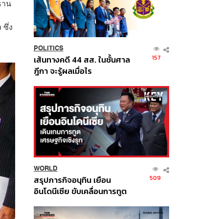
ะธาน
ซึ่ง
POLITICS
157
เส้นทางคดี 44 สส. ในชั้นศาล
ฎีกา จะรู้ผลเมื่อไร
WORLD
509
สรุปภารกิจอนุทิน เยือน
อินโดนีเซีย ขับเคลื่อนการทูต
เศรษฐกิจเชิงรุก ประกาศหุ้น
ส่วนยุทธศาสตร์ไทย –