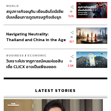
WORLD
สรุปภารกิจอนุทิน เยือนอินโดนีเซีย
526
ขับเคลื่อนการทูตเศรษฐกิจเชิงรุก
ประกาศหุ้นส่วนยุทธศาสตร์ไทย –
อินโดนีเซีย
Navigating Neutrality:
Thailand and China in the Age
157
of a New Global Order
BUSINESS
/
ECONOMIC
วิเคราะห์ปรากฏการณ์คนแห่ขอสิน
2.5K
เชื่อ CLICX อาจเป็นเพียงยอด
ภูเขาน้ำแข็ง ของปัญหาหนี้ครัว
เรือนไทยที่ถูกซุกไว้
LATEST STORIES