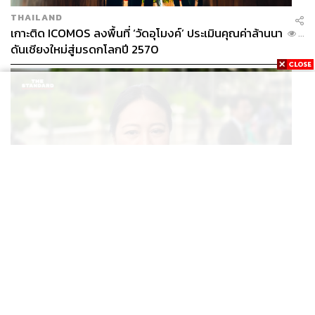
THAILAND
เกาะติด ICOMOS ลงพื้นที่ ‘วัดอุโมงค์’ ประเมินคุณค่าล้านนา
...
ดันเชียงใหม่สู่มรดกโลกปี 2570
THAILAND
ปลัด ทส. จ่อตั้งคณะทำงานร่วมแก้ปัญหาสารพิษในแม่น้ำ
...
ข้ามพรมแดนไทย-เมียนมา เล็งเริ่มถกนัดแรก ส.ค.นี้