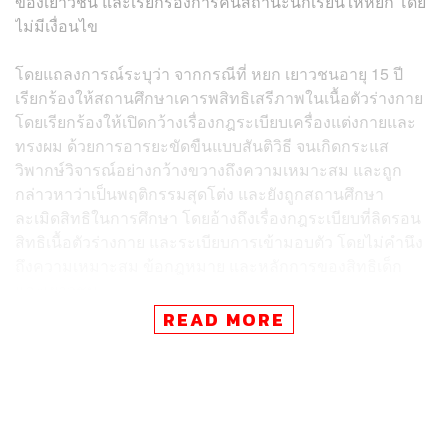
ของเยาวชน และเรียกร้องการคืนสถานะนักเรียนให้หยก โดย
ไม่มีเงื่อนไข
โดยแถลงการณ์ระบุว่า จากกรณีที่ หยก เยาวชนอายุ 15 ปี
เรียกร้องให้สถานศึกษาเคารพสิทธิเสรีภาพในเนื้อตัวร่างกาย
โดยเรียกร้องให้เปิดกว้างเรื่องกฎระเบียบเครื่องแต่งกายและ
ทรงผม ด้วยการอารยะขัดขืนแบบสันติวิธี จนเกิดกระแส
วิพากษ์วิจารณ์อย่างกว้างขวางถึงความเหมาะสม และถูก
กล่าวหาว่าเป็นพฤติกรรมสุดโต่ง และยังถูกสถานศึกษา
ละเมิดสิทธิในการศึกษา โดยอ้างถึงเรื่องกฎระเบียบที่ลิดรอน
สิทธิเนื้อตัวร่างกาย และระเบียบการเข้ามอบตัว โดยไม่คำนึง
ถึงความเหมาะสม ข้อกฎหมาย และหลักการของสิทธิเด็ก
และเยาวชน
READ MORE
สหภาพคนทำงาน, องค์กรสังคมนิยมแรงงาน, โมกหลวงริม
น้ำ, ครูขอสอน และเครือข่ายแรงงานเพื่อสิทธิประชาชน จึง
ต้องการแสดงจุดยืนเพื่อปกป้องและยืนยันสิทธิในการเรียก
ร้องและแสดงออกของเด็กและเยาวชน อันอยู่บนพื้นฐานของ
หลักการสิทธิเด็ก และขอเรียกร้องให้โรงเรียนเตรียม