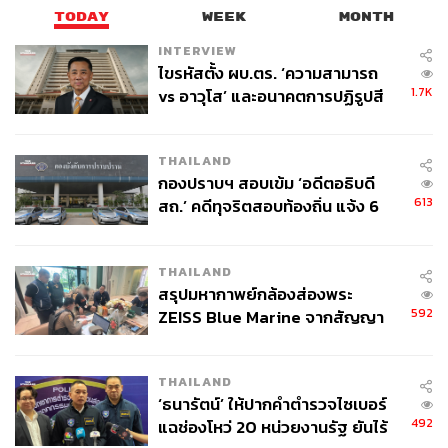
TODAY
WEEK
MONTH
INTERVIEW
ไขรหัสตั้ง ผบ.ตร. ‘ความสามารถ
1.7K
vs อาวุโส’ และอนาคตการปฏิรูปสี
กากี กับ พล.ต.อ. เอก อังสนานนท์
77
THAILAND
กองปราบฯ สอบเข้ม ‘อดีตอธิบดี
ABOUT THE AUTHOR
613
สถ.’ คดีทุจริตสอบท้องถิ่น แจ้ง 6
THE STANDARD TEAM
ข้อหาหนัก จ่อชง ป.ป.ช. 12 ส.ค. นี้
กองบรรณาธิการ THE STANDARD
THAILAND
ABOUT THE PHOTOGRAPHER
สรุปมหากาพย์กล้องส่องพระ
592
ZEISS Blue Marine จากสัญญา
ฐานิส สุดโต
ผลิต 8.3 ล้าน สู่ข้อพิพาท ‘มา
บรรณาธิการภาพ ประจำสำนักข่าว THE
เวลล์ฯ’ ฟ้อง ‘โทน บางแค’ ผิดนัด
STANDARD
THAILAND
จ่ายหนี้-แอบระบุแบรนด์
‘ธนารัตน์’ ให้ปากคำตำรวจไซเบอร์
492
แฉช่องโหว่ 20 หน่วยงานรัฐ ยันไร้