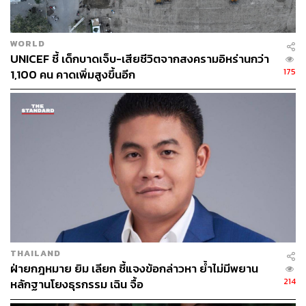
WORLD
UNICEF ชี้ เด็กบาดเจ็บ-เสียชีวิตจากสงครามอิหร่านกว่า
175
1,100 คน คาดเพิ่มสูงขึ้นอีก
THAILAND
ฝ่ายกฎหมาย ยิม เลียก ชี้แจงข้อกล่าวหา ย้ำไม่มีพยาน
214
หลักฐานโยงธุรกรรม เฉิน จื้อ