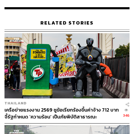
สุดท้าย เราขอยืนยันในสิทธิที่เด็กและเยาวชนทุกคนมี และไม่
อาจถูกพรากไปได้ ตามหลักการในอนุสัญญาว่าด้วยสิทธิเด็ก
แห่งสหประชาชาติ
RELATED STORIES
เด็กและเยาวชนทุกคนมีสิทธิในการเข้าถึงการศึกษา
โดยถ้วนหน้า อย่างไม่มีเงื่อนไข
เด็กและเยาวชนทุกคนมีสิทธิในการแสดงความคิดเห็น
ต่อกฎระเบียบ ชุมชนและสังคม โดยจะต้องได้รับการรับ
ฟังและคุ้มครอง ไม่ถูกจำกัด ลิดรอนหรือควบคุม รวม
ทั้งไม่ถูกเลือกปฏิบัติ ด้วยเหตุผลด้านความแตกต่างทาง
ความคิด
เด็กและเยาวชนมีสิทธิในการมีส่วนร่วม แสดงความคิด
เห็น และมีสิทธิในการตัดสินใจในกระบวนการที่
เกี่ยวข้องหรือส่งผลกระทบต่อตัวเด็กและเยาวชน
THAILAND
การดำเนินการใดๆ ก็ตาม ให้คำนึงถึงผลประโยชน์
เครือข่ายแรงงาน 2569 ชูข้อเรียกร้องขึ้นค่าจ้าง 712 บาท
สูงสุดของเด็กและเยาวชนเป็นลำดับแรก
346
จี้รัฐกำหนด ‘ความร้อน’ เป็นภัยพิบัติสาธารณะ
พวกเรา ขอยืนเคียงข้างทุกการแสดงออกของเยาวชนซึ่งเป็น