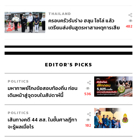
นัยทางการเมือง
THAILAND
ครอบครัวรับร่าง ฮลุน โซโล่ แล้ว
482
เตรียมส่งชันสูตรหาสาเหตุการเสีย
ชีวิต
EDITOR'S PICKS
POLITICS
มหากาพย์โกงข้อสอบท้องถิ่น ก่อน
536
เดินหน้าสู่จุดจบในสัปดาห์นี้
POLITICS
เส้นทางคดี 44 สส. ในชั้นศาลฎีกา
182
จะรู้ผลเมื่อไร