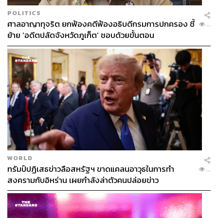
POLITICS
ศาลอาญาทุจริต ยกฟ้องคดีฟ้องอธิบดีกรมการปกครอง ชี้
...
ย้าย ‘อดีตปลัดจังหวัดภูเก็ต’ ชอบด้วยขั้นตอน
WORLD
ทรัมป์ปฏิเสธข่าวลือสหรัฐฯ ขาดแคลนอาวุธในการทำ
...
สงครามกับอิหร่าน เผยกำลังล่าตัวคนปล่อยข่าว