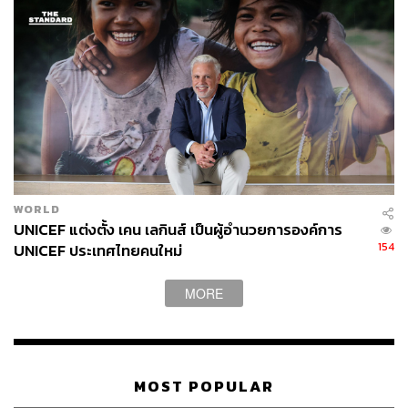
WORLD
UNICEF แต่งตั้ง เคน เลกินส์ เป็นผู้อำนวยการองค์การ
154
UNICEF ประเทศไทยคนใหม่
MORE
TAGS:
สิทธิเด็ก
กลุ่มครูขอสอน
เครือข่ายแรงงานเพื่อสิทธิประชาชน
กลุ่มโมกหลวงริมน้ำ
สหภาพคนทำงาน
หยก ธนลภย์
MOST POPULAR