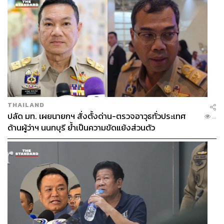
THAILAND
ปลัด มท. เผยนายกฯ สั่งตั้งด่าน-ตรวจอาวุธทั่วประเทศ
...
ด้านผู้ว่าฯ นนทบุรี ย้ำเป็นความขัดแย้งส่วนตัว