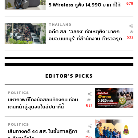
679
5 Wireless หูฟัง 14,990 บาท ที่ให้
ผู้ใช้ถอดเปลี่ยนแบตเองได้ ก่อนกฎ
EU บังคับปีหน้า
THAILAND
อดีต สส. ‘ฉลอง’ ก่อเหตุยิง ‘นายก
532
อบจ.นนทบุรี’ ที่สำนักงาน ตำรวจรุด
ลงพื้นที่
ผลลัพธ์หลังการทำทรีตเมนต์
We Say:
จากเวลาการทำทรีตเมนต์ที่นานเกิน 1 ชั่วโมง
ยอมรับว่ามีความคุ้มค่าแน่นอน เพราะสภาพเส้นผมก่อนทำ
และหลังทำนั้นแตกต่างจนสัมผัสได้ เส้นผมมีการเรียงตัวนุ่ม
EDITOR'S PICKS
สลวย เป็นเงางาม และเมื่อจับดูเส้นผมจะรู้สึกได้เลยว่าผมนุ่ม
และเด้งตัวได้ดีสุดๆ และที่สำคัญคือทำทรีตเมนต์เสร็จแล้วผม
POLITICS
หอมสุดๆ
มหากาพย์โกงข้อสอบท้องถิ่น ก่อน
621
เดินหน้าสู่จุดจบในสัปดาห์นี้
ภาพ: Moga Salon
POLITICS
พิสูจน์อักษร: ภาวิกา ขันติศรีสกุล
เส้นทางคดี 44 สส. ในชั้นศาลฎีกา
256