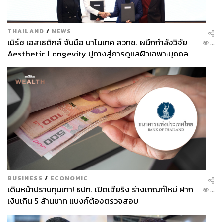
THAILAND
/
NEWS
เมิร์ซ เอสเธติกส์ จับมือ นาโนเทค สวทช. ผนึกกำลังวิจัย
...
Aesthetic Longevity ปูทางสู่การดูแลผิวเฉพาะบุคคล
[PR NEWS]
BUSINESS
/
ECONOMIC
เดินหน้าปราบทุนเทา! ธปท. เปิดเฮียริง ร่างเกณฑ์ใหม่ ฝาก
...
เงินเกิน 5 ล้านบาท แบงก์ต้องตรวจสอบ