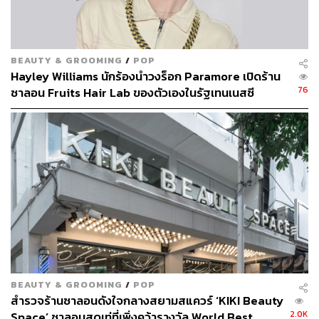
BEAUTY & GROOMING
/
POP
Hayley Williams นักร้องนำวงร็อก Paramore เปิดร้าน
76
ซาลอน Fruits Hair Lab ของตัวเองในรัฐเทนเนสซี
สหรัฐอเมริกา
ขั้นตอนการทำทรีตเมนต์
We Say:
ขั้นตอนการคิดค้นสูตรทรีตเมนต์ Energycode™
Complex ที่ว่าเจ๋งแล้ว แต่พอเข้าสู่ขั้นตอนการทำทรีตเมนต์
BEAUTY & GROOMING
/
POP
สุดพิเศษ Signature Service Treatment นั้นดีงามยิ่งกว่า ซึ่ง
สำรวจร้านซาลอนดังใจกลางสยามสแควร์ ‘KIKI Beauty
2.0K
Space’ ซาลอนสุดเท่ที่เพิ่งคว้ารางวัล World Best
Moga เคลมว่าเป็นที่เดียวและที่แรกในประเทศไทยที่มีการ