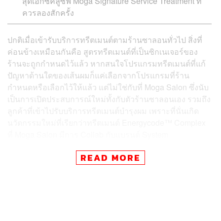
สุดเอ็กซ์คลูซีฟ Moga Signature Service Treatment ที่
ควรลองสักครั้ง
ปกติเมื่อเข้ารับบริการทรีตเมนต์ตามร้านซาลอนทั่วไป สิ่งที่
ค่อนข้างเหมือนกันคือ สูตรทรีตเมนต์ที่เป็นซิกเนเจอร์ของ
ร้านจะถูกกำหนดไว้แล้ว หากสนใจโปรแกรมทรีตเมนต์ที่แก้
ปัญหาด้านใดของเส้นผมก็แค่เลือกจากโปรแกรมที่ร้าน
กำหนดหรือเลือกไว้ให้แล้ว แต่ไม่ใช่กับที่ Moga Salon ซึ่งนับ
เป็นการเปิดประสบการณ์ใหม่ทั้งกับตัวร้านซาลอนเอง รวมถึง
ลูกค้าที่เข้าไปรับบริการทรีตเมนต์บำรุงผม เพราะที่นั่นเกิด
นวัตกรรมใหม่ที่เรียกว่าทรีตเมนต์ Energycode™ Complex
ที่ Moga Salon มีการ Collab กับแบรนด์ System
Professional ผลิตภัณฑ์ดูและเส้นผมชื่อดังจากประเทศ
READ MORE
เยอรมนี ที่ Moga Salon เพิ่งมีการเปิดตัวทรีตเมนต์ที่เกิดจาก
การค้นพบครั้งยิ่งใหญ่ของ ‘พลังงานเส้นผม’ ก่อเกิดเป็น
บริการทรีตเมนต์บำรุงสุขภาพเส้นผมที่ล้ำกว่าใคร ด้วยการ
ดีไซน์ Code ที่จะเป็นสูตรทรีตเมนต์เส้นผมประจำตัวใครตัว
มัน นั่นแปลว่าหากเราเดินเข้าไปพร้อมกับเพื่อนอีกสองคน
ทรีตเมนต์ที่เราและเพื่อนจะได้รับนั้นไม่มีทางเหมือนกัน