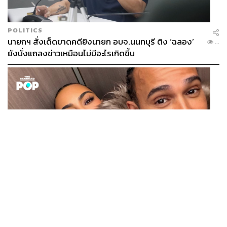
POLITICS
นายกฯ สั่งเด็ดขาดคดียิงนายก อบจ.นนทบุรี ติง ‘ฉลอง’
...
ยังนั่งแถลงข่าวเหมือนไม่มีอะไรเกิดขึ้น
ENTERTAINMENT
Kim Kardashian ยังคงเผยโมเมนต์สุดอบอุ่นกับ Lewis
...
Hamilton