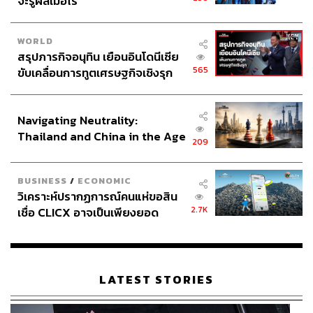
จะรู้ผลเมื่อไร
FYI
ร้าน Moga Salon ตั้งอยู่ที่ชั้น 2 สยามพารากอน
WORLD
ทรีตเมนต์ Energycode™ Complex เมนูทรีตเมนต์
สรุปภารกิจอนุทิน เยือนอินโดนีเซีย
Reborn ราคาผมสั้น 3,600 บาท, ราคาผมยาว 3,800
565
ขับเคลื่อนการทูตเศรษฐกิจเชิงรุก
บาท
ประกาศหุ้นส่วนยุทธศาสตร์ไทย –
ทรีตเมนต์ Moga Signature Service Treatment ราคา
อินโดนีเซีย
ผมสั้น 5,500 บาท, ราคาผมยาว 6,000 บาท)
Navigating Neutrality:
เวลาเปิด-ปิด: 10.00-20.00 น.
Thailand and China in the Age
209
สามารถนัดเข้ามาปรึกษาบริการได้ที่ LINE ID:
of a New Global Order
@moga หรือโทร 0 2610 9627 (สาขาพารากอน) และ
0 2664 8890 (สาขาเอ็มโพเรียม)
BUSINESS
/
ECONOMIC
วิเคราะห์ปรากฏการณ์คนแห่ขอสิน
2.7K
เชื่อ CLICX อาจเป็นเพียงยอด
TAGS:
Moga Salon
ทรีตเมนต์ผม
ร้านทำผม
ภูเขาน้ำแข็ง ของปัญหาหนี้ครัว
เรือนไทยที่ถูกซุกไว้
LATEST STORIES