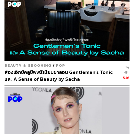
ขั้นตอนตรวจสอบหาพลังงานเส้นผม
We Say:
หลังติดต่อเข้ารับบริการทำทรีตเมนต์ เราจะได้สวม
BEAUTY & GROOMING
/
POP
เสื้อคลุมสีขาวสะอาดและนั่งประจำที่บริเวณหน้ากระจกบาน
ส่องเอ็กซ์คลูซีฟพรีเมียมซาลอน Gentlemen’s Tonic
ใหญ่ภายในร้าน จากนั้นจะมีผู้เชี่ยวชาญด้านเส้นผมของ
546
และ A Sense of Beauty by Sacha
Moga เข้ามาตรวจสอบพลังงานเส้นผมด้วยระบบ Hair
Energy Mapping (ระบบนี้พัฒนาโดยผู้เชี่ยวชาญของ System
Professional) มีการส่องกล้องจุลทรรศน์ และใช้แอปพลิเคชัน
เป็นเครื่องมือในการช่วยตรวจสอบและวิเคราะห์พลังงานของ
เส้นผมของเรา หลังจากการตรวจสอบและวิเคราะห์จนทราบ
พลังงานเส้นผมเฉพาะตัวแล้ว ผู้เชี่ยวชาญก็จะสามารถระบุ
Code ออกมาเป็นคอร์สของทรีตเมนต์ รวมถึงรูปแบบของสูตร
การใช้ผลิตภัณฑ์และทรีตเมนต์ที่เหมาะกับเราคนเดียว