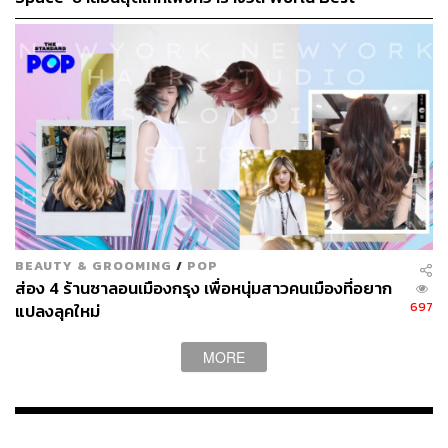
Luxury Salon
ออกแบบสูตรเฉพาะ รวมถึงคิดค้น 10 ขั้นตอนในการดูแลและ
แก้ไขปัญหาเส้นผมโดยใช้ผลิตภัณฑ์ต่างๆ ของ System
Professional บอกได้คำเดียวว่าการผสมผสานสูตรที่เลือก
ผลิตภัณฑ์ที่ตอบโจทย์ในการแก้ปัญหาเส้นผมในแบบที่แตก
ต่างกันนั้น ไม่น่าเชื่อว่าจะเข้ากันได้ดีมากๆ ทั้งเรื่องกลิ่น
สัมผัส และผลลัพธ์ที่ช่วยเติมพลังให้เส้นผมกลับมาสุขภาพดี
อีกครั้ง มีการใช้เอ็กซ์ตร้าแคร์ Liquid Hair ที่เข้าเติมเต็มกรด
อะมิโนในเส้นผมที่ถูกทำลาย เพื่อเติมเส้นใยผมตลอดเส้น ตาม
ด้วย Alpha Energy ที่บำรุงเส้นผมและหนังศีรษะของเรา สิ่งที่
ประทับใจนอกเหนือจากการได้รับบริการดีๆ และได้ใช้
ผลิตภัณฑ์คุณภาพแล้วคือ การนวดกดจุดด้วยศาสตร์การนวด
BEAUTY & GROOMING
/
POP
แบบญี่ปุ่นไประหว่างการทำทรีตเมนต์ให้ด้วย
ส่อง 4 ร้านซาลอนเมืองกรุง เพื่อหนุ่มสาวคนเมืองที่อยาก
697
แปลงลุคใหม่
MORE