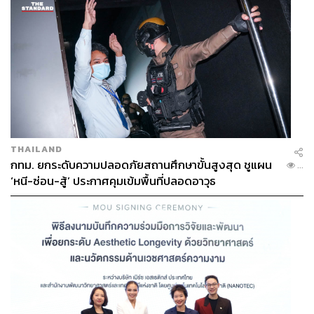
705
ABOUT THE AUTHOR
ภูริตา บุญล้อม
Beauty Editor | THE STANDARD LIFE
THAILAND
กทม. ยกระดับความปลอดภัยสถานศึกษาขั้นสูงสุด ชูแผน
...
‘หนี-ซ่อน-สู้’ ประกาศคุมเข้มพื้นที่ปลอดอาวุธ