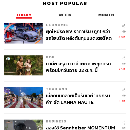
MOST POPULAR
TODAY
WEEK
MONTH
ECONOMIC
ยุคใหม่รถ EV ราคาเริ่ม (ถูก) กว่า
3.5K
รถไฮบริด หลังต้นทุนแบตเตอรี่ลด
ลง - จีนแห่บุกตลาดเกิดใหม่
POP
นาคี๓ ครุฑา นาคี เผยภาพชุดแรก
2.5K
พร้อมปักวันฉาย 22 ต.ค. นี้
THAILAND
เมื่อถนนกลายเป็นรันเวย์ ‘แยกริน
1.7K
คำ’ จัด LANNA HAUTE
COUTURE กลางสายฝน
BUSINESS
ลองใช้ Sennheiser MOMENTUM