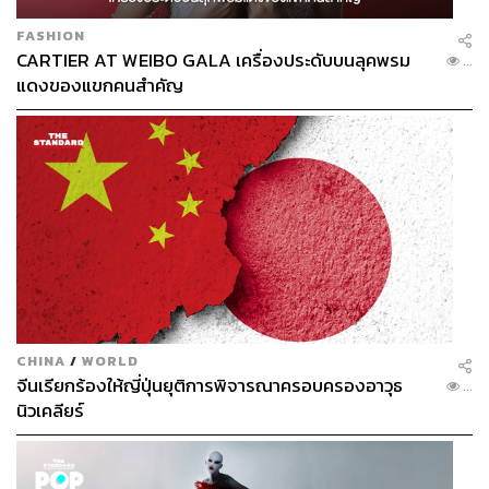
FASHION
CARTIER AT WEIBO GALA เครื่องประดับบนลุคพรม
...
แดงของแขกคนสำคัญ
CHINA
/
WORLD
จีนเรียกร้องให้ญี่ปุ่นยุติการพิจารณาครอบครองอาวุธ
...
นิวเคลียร์