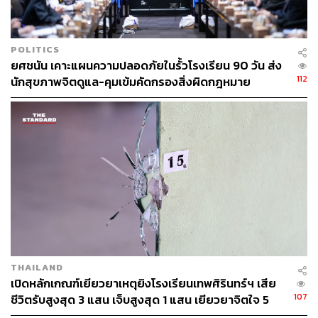
POLITICS
ยศชนัน เคาะแผนความปลอดภัยในรั้วโรงเรียน 90 วัน ส่ง
112
นักสุขภาพจิตดูแล-คุมเข้มคัดกรองสิ่งผิดกฎหมาย
THAILAND
เปิดหลักเกณฑ์เยียวยาเหตุยิงโรงเรียนเทพศิรินทร์ฯ เสีย
107
ชีวิตรับสูงสุด 3 แสน เจ็บสูงสุด 1 แสน เยียวยาจิตใจ 5
ระดับ