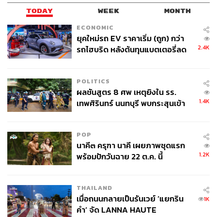
TODAY
WEEK
MONTH
ECONOMIC
ยุคใหม่รถ EV ราคาเริ่ม (ถูก) กว่า
2.4K
รถไฮบริด หลังต้นทุนแบตเตอรี่ลด
ลง - จีนแห่บุกตลาดเกิดใหม่
POLITICS
ผลชันสูตร 8 ศพ เหตุยิงใน รร.
1.4K
เทพศิรินทร์ นนทบุรี พบกระสุนเข้า
จุดสำคัญ ‘ศีรษะ-หน้าอก’ ครูถูกยิง
4 นัด จากระยะไกล
POP
นาคี๓ ครุฑา นาคี เผยภาพชุดแรก
1.2K
พร้อมปักวันฉาย 22 ต.ค. นี้
THAILAND
เมื่อถนนกลายเป็นรันเวย์ ‘แยกริน
1K
คำ’ จัด LANNA HAUTE