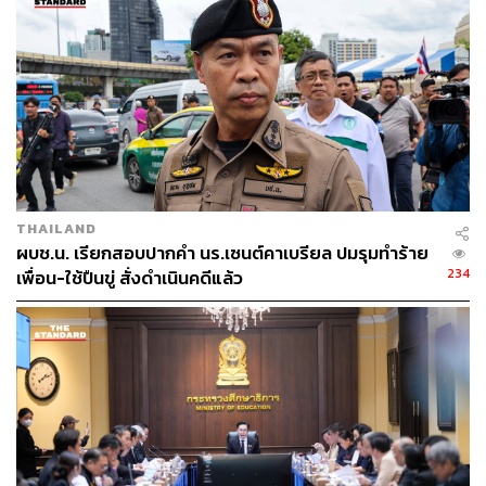
THAILAND
ผบช.น. เรียกสอบปากคำ นร.เซนต์คาเบรียล ปมรุมทำร้าย
234
เพื่อน-ใช้ปืนขู่ สั่งดำเนินคดีแล้ว