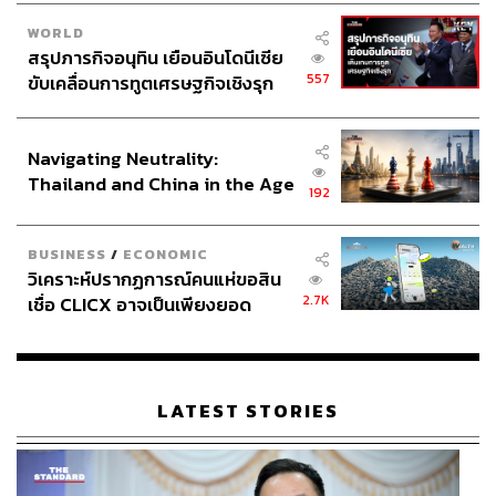
WORLD
สรุปภารกิจอนุทิน เยือนอินโดนีเซีย
557
ขับเคลื่อนการทูตเศรษฐกิจเชิงรุก
ประกาศหุ้นส่วนยุทธศาสตร์ไทย –
อินโดนีเซีย
Navigating Neutrality:
Thailand and China in the Age
192
of a New Global Order
BUSINESS
/
ECONOMIC
วิเคราะห์ปรากฏการณ์คนแห่ขอสิน
2.7K
เชื่อ CLICX อาจเป็นเพียงยอด
ภูเขาน้ำแข็ง ของปัญหาหนี้ครัว
เรือนไทยที่ถูกซุกไว้
LATEST STORIES