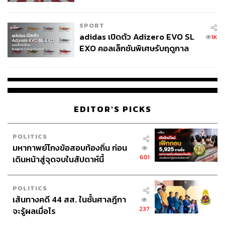
COUTURE กลางสายฝน
SPORT
adidas เปิดตัว Adizero EVO SL
1K
EXO คอลเล็กชันพิเศษรับฤดูกาล
College Football
EDITOR'S PICKS
POLITICS
มหากาพย์โกงข้อสอบท้องถิ่น ก่อน
601
เดินหน้าสู่จุดจบในสัปดาห์นี้
POLITICS
เส้นทางคดี 44 สส. ในชั้นศาลฎีกา
237
จะรู้ผลเมื่อไร