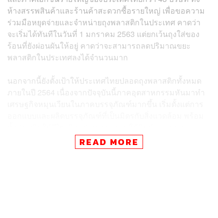
ห้างสรรพสินค้าและร้านค้าสะดวกซื้อรายใหญ่ เพื่อขอความ
ร่วมมือหยุดจ่ายและจำหน่ายถุงพลาสติกในประเทศ คาดว่า
จะเริ่มได้ทันทีในวันที่ 1 มกราคม 2563 แต่ยกเว้นถุงใส่ของ
ร้อนที่ยังผ่อนผันให้อยู่ คาดว่าจะสามารถลดปริมาณขยะ
พลาสติกในประเทศลงได้จำนวนมาก
นอกจากนี้ยังตั้งเป้าให้ประเทศไทยปลอดถุงพลาสติกทั้งหมด
ภายในปี 2564 เนื่องจากปัจจุบันนี้ภาคอุตสาหกรรมหันมาทำ
เศรษฐกิจหมุนเวียนในภาคบรรจุภัณฑ์มากขึ้น เริ่มตั้งแต่การ
ออกแบบและผลิตบรรจุภัณฑ์ที่เป็นมิตรกับสิ่งแวดล้อม พร้อม
ทั้งส่งเสริมให้รีไซเคิลอย่างครบวงจร ใช้สินค้าจากการ
รีไซเคิล ให้คัดแยกและรวบรวมวัสดุรีไซเคิล
READ MORE
จากการสำรวจของสถาบันพลาสติกพบภาคอุตสาหกรรมไทย
ผลิตเม็ดพลาสติก 5.5 ล้านตันต่อปี เพื่อนำไปผลิตพลาสติก
บรรจุภัณฑ์ (Packaging) โดยปี 2561 พบผลิตพลาสติกบรรจุ
ภัณฑ์ (Packaging) ประมาณ 2 ล้านตันต่อปี ซึ่งเป็นผลิตถุง
พลาสติกทุกชนิดประมาณ 1.1 ล้านตันต่อปี แต่นำมารีไซเคิล