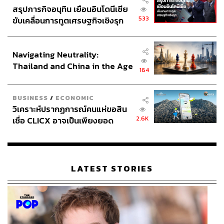
สรุปภารกิจอนุทิน เยือนอินโดนีเซีย
533
ขับเคลื่อนการทูตเศรษฐกิจเชิงรุก
ประกาศหุ้นส่วนยุทธศาสตร์ไทย –
อินโดนีเซีย
Navigating Neutrality:
Thailand and China in the Age
164
of a New Global Order
BUSINESS
/
ECONOMIC
วิเคราะห์ปรากฏการณ์คนแห่ขอสิน
2.6K
เชื่อ CLICX อาจเป็นเพียงยอด
ภูเขาน้ำแข็ง ของปัญหาหนี้ครัว
เรือนไทยที่ถูกซุกไว้
LATEST STORIES