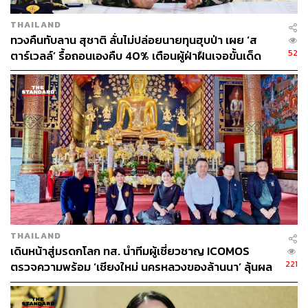
THAILAND
ทวงคืนทับลาน สุชาติ ลั่นไม่ปล่อยนายทุนฮุบป่า เผย ‘ส
52
ตาร์เวลล์’ รื้อถอนเองคืบ 40% เตือนผู้ฝ่าฝืนเจอขั้นเด็ด
ขาด
THAILAND
เดินหน้าสู่มรดกโลก ทส. นำทีมผู้เชี่ยวชาญ ICOMOS
221
ตรวจความพร้อม ‘เชียงใหม่ นครหลวงของล้านนา’ ลุ้นผล
พิจารณาปีหน้า