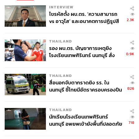
INTERVIEW
ไขรหัสตั้ง ผบ.ตร. ‘ความสามารถ
2.3K
vs อาวุโส’ และอนาคตการปฏิรูปสี
กากี กับ พล.ต.อ. เอก อังสนานนท์
THAILAND
รอง ผบ.ตร. บัญชาการเหตุยิง
0.9K
โรงเรียนเทพศิรินทร์ นนทบุรี สั่ง
ค้นหา 2 รอบยืนยันไร้คนติดค้าง พบ
ศพปู่-ย่าที่บ้านพักผู้ก่อเหตุ
THAILAND
สื่อนอกจับตากราดยิง รร. ใน
826
นนทบุรี ชี้ไทยมีอัตราครอบครองปืน
สูงในระดับต้นของภูมิภาค
THAILAND
นักเรียนโรงเรียนเทพศิรินทร์
718
นนทบุรี อพยพเข้ายังพื้นที่ปลอดภัย
ชั่วคราว หลังเหตุใช้อาวุธปืนภายใน
โรงเรียนคลี่คลาย