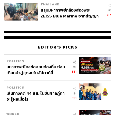
THAILAND
สรุปมหากาพย์กล้องส่องพระ
717
ZEISS Blue Marine จากสัญญา
ผลิต 8.3 ล้าน สู่ข้อพิพาท ‘มา
เวลล์ฯ’ ฟ้อง ‘โทน บางแค’ ผิดนัด
จ่ายหนี้-แอบระบุแบรนด์
EDITOR'S PICKS
POLITICS
มหากาพย์โกงข้อสอบท้องถิ่น ก่อน
551
เดินหน้าสู่จุดจบในสัปดาห์นี้
POLITICS
เส้นทางคดี 44 สส. ในชั้นศาลฎีกา
191
จะรู้ผลเมื่อไร
WORLD