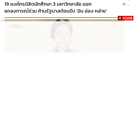
19 องค์กรนิสิตนักศึกษา 3 มหาวิทยาลัย ออก
...
แถลงการณ์ร่วม ค้านรัฐบาลต้อนรับ ‘มิน อ่อง หล่าย’
POLITICS
นายกฯ สั่งประชุมด่วนพิจารณามอบเงินเยียวยาเหตุยิงใน
...
รร. เสียชีวิต 1 ลบ. ทุพพลภาพ 7 แสนบาท บาดเจ็บสาหัส 2
แสนบาท บาดเจ็บเล็กน้อย 1 แสนบาท