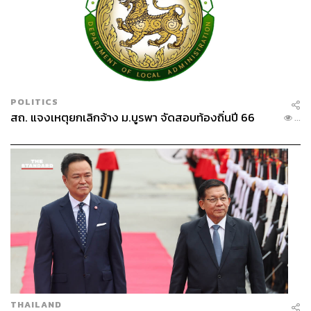
POLITICS
สถ. แจงเหตุยกเลิกจ้าง ม.บูรพา จัดสอบท้องถิ่นปี 66
...
THAILAND