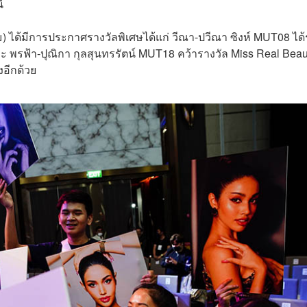
้
ม) ได้มีการประกาศรางวัลพิเศษได้แก่ วีณา-ปวีณา ซิงห์ MUT08 ได้
ะ พรฟ้า-ปุณิกา กุลสุนทรรัตน์ MUT18 คว้ารางวัล Miss Real Beau
อีกด้วย