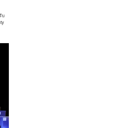
รับ
ty