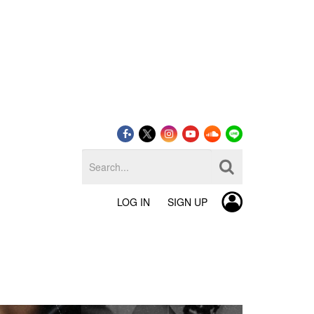
LOG IN
SIGN UP