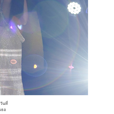
ันที่
กเธอ