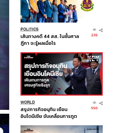
POLITICS
226
เส้นทางคดี 44 สส. ในชั้นศาล
ฎีกา จะรู้ผลเมื่อไร
WORLD
550
สรุปภารกิจอนุทิน เยือน
อินโดนีเซีย ขับเคลื่อนการทูต
เศรษฐกิจเชิงรุก ประกาศหุ้น
ส่วนยุทธศาสตร์ไทย –