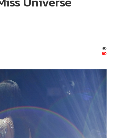
iss Universe
50