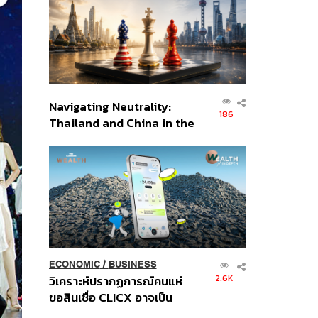
อินโดนีเซีย
Navigating Neutrality:
186
Thailand and China in the
Age of a New Global
Order
ECONOMIC
/
BUSINESS
2.6K
วิเคราะห์ปรากฏการณ์คนแห่
ขอสินเชื่อ CLICX อาจเป็น
เพียงยอดภูเขาน้ำแข็ง ของ