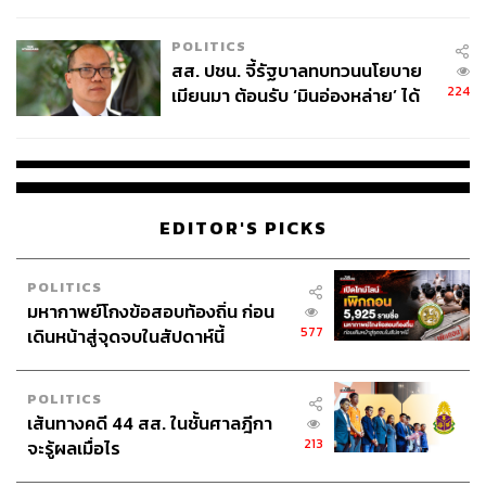
ไทยพลัส’ เฟส 2 รอประเมินความ
เหมาะสม
POLITICS
ฮเยริ นักแสดงสาววัย 26 ปี หนึ่งในสมาชิกวง Girl’s Day ที่
สส. ปชน. จี้รัฐบาลทบทวนนโยบาย
แฟนซีรีส์คุ้นหน้าคุ้นตาเธอเป็นอย่างดีจากซีรีส์
Reply 1988
224
เมียนมา ต้อนรับ ‘มินอ่องหล่าย’ ได้
ในบท ด็อกซอน ซึ่งทำให้เธอคว้ารางวัลนักแสดงหญิงหน้า
แค่สัญญาว่างเปล่า
ใหม่จากงาน The 5th APAN Star Awards ในปี 2016 และมี
ผลงานซีรีส์อย่าง
Hyde Jekyll, Me
,
Entertainer
และ
Two
Cops
EDITOR'S PICKS
คิมซังกยอง นักแสดงชายวัย 48 ปี ที่มีผลงานการแสดง
ภาพยนตร์และซีรีส์มากมาย เช่น
The Discloser
,
The
POLITICS
Vanished
,
What Happens to My Family?
,
The Crowned
มหากาพย์โกงข้อสอบท้องถิ่น ก่อน
Clown ฯลฯ
577
เดินหน้าสู่จุดจบในสัปดาห์นี้
ภาพ: tvN 드라마(Drama) / Facebook
พิสูจน์อักษร: ลักษณ์นารา พักตร์เพียงจันทร์
POLITICS
อ้างอิง:
เส้นทางคดี 44 สส. ในชั้นศาลฎีกา
213
จะรู้ผลเมื่อไร
www.soompi.com/article/1321231wpp/girls-days-hye
ri-confirmed-to-star-in-new-tvn-drama