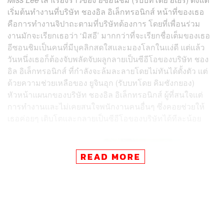
เริ่มต้นทำงานที่บริษัท ชองอิล อิเล็กทรอนิกส์ หน้าที่ของเธอ
คือการทำงานจิปาถะตามที่บริษัทต้องการ โดยที่เพื่อนร่วม
งานมักจะเรียกเธอว่า ‘มิสอี’ มากกว่าที่จะเรียกชื่อเต็มของเธอ
อีซอนชิมเป็นคนที่มีบุคลิกสดใสและมองโลกในแง่ดี แต่แล้ว
วันหนึ่งเธอก็ต้องจับพลัดจับผลูกลายเป็นซีอีโอของบริษัท ชอง
อิล อิเล็กทรอนิกส์ ที่กำลังจะล้มละลายโดยไม่ทันได้ตั้งตัว แต่
ด้วยความช่วยเหลือของ ยูจินอุก (รับบทโดย คิมซังกยอง)
หัวหน้าแผนกของบริษัท ชองอิล อิเล็กทรอนิกส์ ผู้ที่สนใจแต่
การทำงานและไม่เคยสนใจพนักงานคนอื่นๆ ซึ่งคอยช่วยให้
เธอค่อยๆ เติบโตและกลายเป็นซีอีโอของบริษัทได้ทีละน้อย
READ MORE