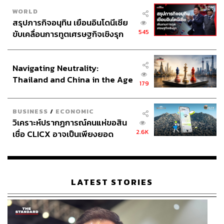
www.soompi.com/article/1322917wpp/uhm-hyun-kyu
WORLD
ng-to-join-girls-days-hyeri-in-new-office-drama
สรุปภารกิจอนุทิน เยือนอินโดนีเซีย
www.soompi.com/article/1342250wpp/girls-days-hye
545
ขับเคลื่อนการทูตเศรษฐกิจเชิงรุก
ri-uhm-hyun-kyung-kim-sang-kyung-and-more-attend
ประกาศหุ้นส่วนยุทธศาสตร์ไทย –
-script-reading-for-new-drama
อินโดนีเซีย
www.soompi.com/article/1347173wpp/girls-days-hye
Navigating Neutrality:
ri-and-kim-sang-kyung-make-a-refreshing-mentor-me
Thailand and China in the Age
179
ntee-pair-in-miss-lee
of a New Global Order
www.soompi.com/article/1348274wpp/upcoming-tvn-
BUSINESS
/
ECONOMIC
drama-miss-lee-reveals-fun-official-posters
วิเคราะห์ปรากฏการณ์คนแห่ขอสิน
2.6K
เชื่อ CLICX อาจเป็นเพียงยอด
TAGS:
Miss Lee
ซีรีส์เกาหลี
ภูเขาน้ำแข็ง ของปัญหาหนี้ครัว
เรือนไทยที่ถูกซุกไว้
LATEST STORIES