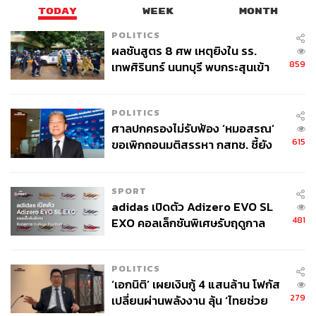
TODAY
WEEK
MONTH
POLITICS
ผลชันสูตร 8 ศพ เหตุยิงใน รร.
859
เทพศิรินทร์ นนทบุรี พบกระสุนเข้า
จุดสำคัญ ‘ศีรษะ-หน้าอก’ ครูถูกยิง
4 นัด จากระยะไกล
POLITICS
ศาลปกครองไม่รับฟ้อง ‘หมอสรณ’
615
ขอเพิกถอนมติสรรหา กสทช. ชี้ยัง
ไม่ใช่ผู้เดือดร้อนเสียหาย
SPORT
adidas เปิดตัว Adizero EVO SL
481
EXO คอลเล็กชันพิเศษรับฤดูกาล
College Football
POLITICS
‘เอกนิติ’ เผยเงินกู้ 4 แสนล้าน โฟกัส
279
เปลี่ยนผ่านพลังงาน ลุ้น ‘ไทยช่วย