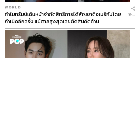
WORLD
ทำไมทรัมป์เดินหน้าจำกัดสิทธิการได้สัญชาติอเมริกันโดย
...
กำเนิดอีกครั้ง แม้ศาลสูงสุดเคยตัดสินคัดค้าน
ENTERTAINMENT
เก้า นพเก้า และ พาย รินรดา เตรียมร่วมงานกันใน ‘รสกาล
...
Enchanted Taste In Time’