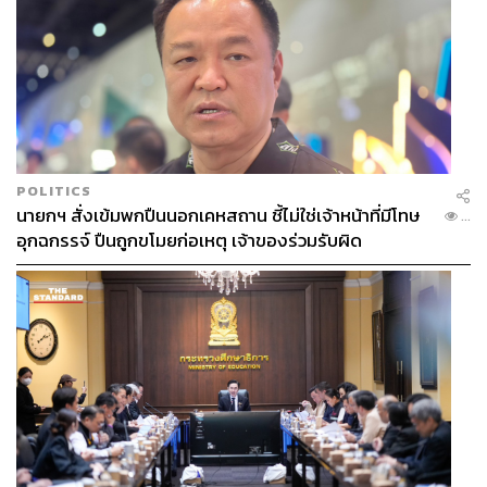
781
ABOUT THE AUTHOR
พรนภัส ชำนาญค้า
พิสูจน์อักษร สำนักข่าว THE STANDARD
POLITICS
นายกฯ สั่งเข้มพกปืนนอกเคหสถาน ชี้ไม่ใช่เจ้าหน้าที่มีโทษ
...
อุกฉกรรจ์ ปืนถูกขโมยก่อเหตุ เจ้าของร่วมรับผิด