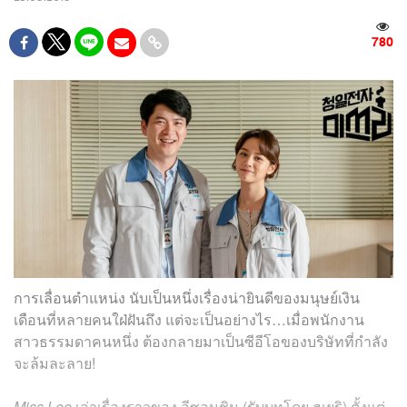
780
การเลื่อนตำแหน่ง นับเป็นหนึ่งเรื่องน่ายินดีของมนุษย์เงิน
เดือนที่หลายคนใฝ่ฝันถึง แต่จะเป็นอย่างไร…เมื่อพนักงาน
สาวธรรมดาคนหนึ่ง ต้องกลายมาเป็นซีอีโอของบริษัทที่กำลัง
จะล้มละลาย!
Miss Lee
เล่าเรื่องราวของ อีซอนชิม (รับบทโดย ฮเยริ) ตั้งแต่