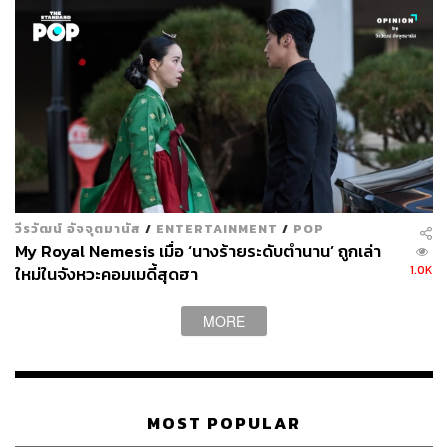
วีรวัฒน์ อัจจุตมานัส
/
ENTERTAINMENT
/
POP
My Royal Nemesis เมื่อ ‘นางร้ายระดับตำนาน’ ถูกเล่า
1.0K
ใหม่ในจังหวะคอมเมดี้สุดฮา
ตัวอย่างซีรีส์
Miss Lee
MORE
MOST POPULAR