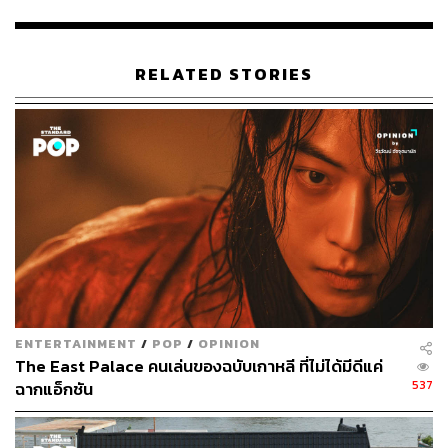
บท
Miss Lee
ครั้งแรก ฉันคิดว่าซีรีส์เรื่องนี้มีความเกี่ยวข้อง
และสัมพันธ์กับคนหลายคนเลยค่ะ แต่เนื่องจากตัวฉันเองไม่
เคยมีประสบการณ์ทำงานบริษัทมาก่อน จึงค่อนข้างเป็นเรื่อง
RELATED STORIES
ยากในการทำความเข้าใจกับความรู้สึกของอีซอนชิม แต่ฉัน
ก็ได้รับความช่วยเหลือมากมายจากทีมงานค่ะ”
เช่นเดียวกับ คิมซังกยอง ที่กล่าวว่า “ตัวละคร ยูจินอุก ของผม
นั้นมีความเหมือนจริงราวกับสร้างจากชีวิตจริงเลยครับ ซึ่งผม
รู้สึกประทับใจกับตัวละครของผมมาก และถึงแม้ว่าจะเป็นซี
รีส์ แต่ผมจะทำให้
Miss Lee
สมจริงที่สุด จากการแสดงที่ใส่
รายละเอียดเล็กๆ น้อยๆ ในชีวิตจริงของพวกเราทุกคนครับ”
ENTERTAINMENT
/
POP
/
OPINION
The East Palace คนเล่นของฉบับเกาหลี ที่ไม่ได้มีดีแค่
537
ฉากแอ็กชัน