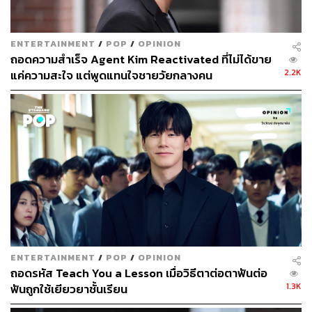
ภายในบริษัท จึงทำให้เราได้เห็นรายชื่อนักแสดงตบเท้าเข้า
ร่วมในซีรีส์เรื่องนี้กันอย่างคับคั่ง เช่น ออมฮยอนกยอง (จากซี
รีส์
Defendant
,
Hide and Seek
), จองซูยอง (จากซีรีส์
My
ENTERTAINMENT
/
POP
/
OPINION
Fellow Citizens
,
I Wanna Hear Your Song
), ฮอเจโฮ (จากซี
ถอดความสำเร็จ Agent Kim Reactivated ที่ไม่ได้ขาย
รีส์
The Player
,
My Fellow Citizens
), โกอึนมิน (จากซีรีส์
Go
2.2K
แค่ความสะใจ แต่พูดแทนใจชายวัยกลางคน
Back Couple
,
Welcome to Waikiki
), คิมอึงซู (จากซีรีส์
Because This Is My First Life
,
Chief of Staff
), คิมโดยอน
(จากซีรีส์
My ID is Gangnam Beauty
,
Memories of the
Alhambra
) ฯลฯ
Miss Lee
กำกับโดย ฮันดงฮวา ซึ่งเคยฝากผลงานไว้กับซีรีส์
Squad 38
และ
Bad Guys: Vile City
เขียนบทโดย พัคจองฮ
วา และอำนวยการผลิตโดย Studio Dragon (
Hotel Del Luna
,
Class of Lies
) และ Logos Film (
Good Doctor
,
Lawless
Lawyer
)
ENTERTAINMENT
/
POP
/
OPINION
ถอดรหัส Teach You a Lesson เมื่อวิธีตาต่อตาฟันต่อ
Miss Lee
ออกอากาศทุกวันจันทร์และอังคาร เวลา 21.30 น.
1.3K
ฟันถูกใช้เยียวยาชั้นเรียน
(ตามเวลาประเทศเกาหลี) ทางช่อง tvN เริ่มวันที่ 25 กันยายน
2019