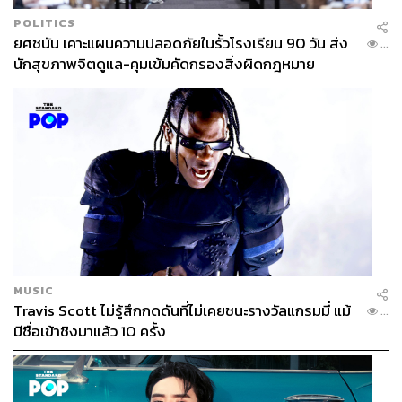
POLITICS
ยศชนัน เคาะแผนความปลอดภัยในรั้วโรงเรียน 90 วัน ส่ง
...
นักสุขภาพจิตดูแล-คุมเข้มคัดกรองสิ่งผิดกฎหมาย
MUSIC
Travis Scott ไม่รู้สึกกดดันที่ไม่เคยชนะรางวัลแกรมมี่ แม้
...
มีชื่อเข้าชิงมาแล้ว 10 ครั้ง