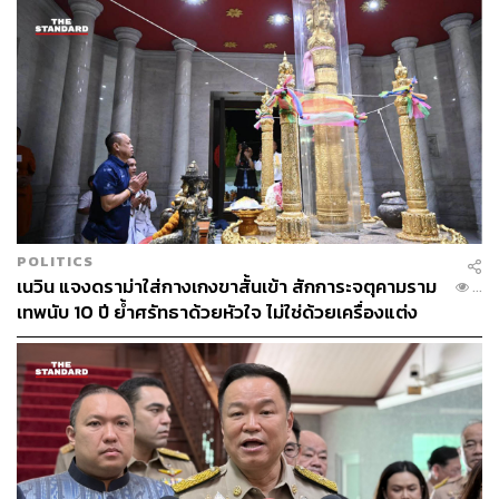
LOADING...
ABOUT THE AUTHOR
THE STANDARD TEAM
กองบรรณาธิการ THE STANDARD
POLITICS
เนวิน แจงดราม่าใส่กางเกงขาสั้นเข้า สักการะจตุคามราม
...
เทพนับ 10 ปี ย้ำศรัทธาด้วยหัวใจ ไม่ใช่ด้วยเครื่องแต่ง
กาย