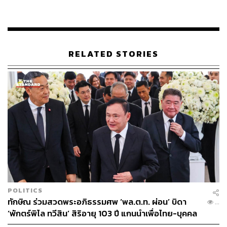
RELATED STORIES
ภาพประกอบ
:
พิชามญชุ์ วรรณสาร
POLITICS
TAGS:
การประชุมสภาผู้แทนราษฎร
อภิปรายทั่วไป
ทักษิณ ร่วมสวดพระอภิธรรมศพ ‘พล.ต.ท. ผ่อน’ บิดา
ประยุทธ์ จันทร์โอชา
นักการเมือง
...
มิ่งขวัญ แสงสุวรรณ์
พรรคเศรษฐกิจใหม่
‘พักตร์พิไล ทวีสิน’ สิริอายุ 103 ปี แกนนำเพื่อไทย-บุคคล
หลากวงการร่วมอาลัย