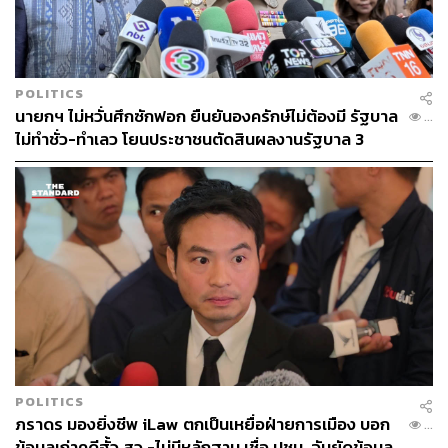
POLITICS
นายกฯ ไม่หวั่นศึกซักฟอก ยืนยันองครักษ์ไม่ต้องมี รัฐบาล
...
ไม่ทำชั่ว-ทำเลว โยนประชาชนตัดสินผลงานรัฐบาล 3
เดือน
POLITICS
ภราดร มองยิ่งชีพ iLaw ตกเป็นเหยื่อฝ่ายการเมือง บอก
...
ข้อมูลเก่าคดีฮั้ว สว.-ไม่มีหลักฐาน เชื่อ ปชน. จับยัดข้อมูล