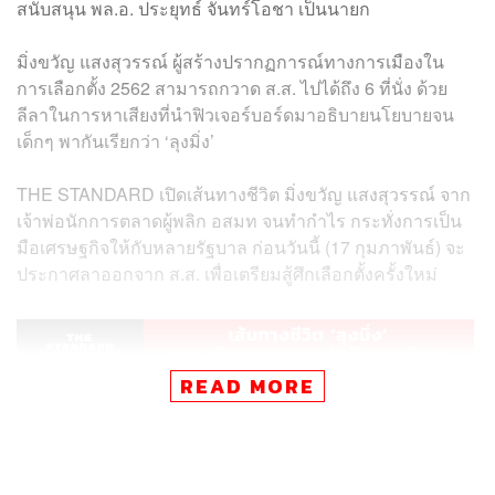
สนับสนุน พล.อ. ประยุทธ์ จันทร์โอชา เป็นนายก
มิ่งขวัญ แสงสุวรรณ์ ผู้สร้างปรากฏการณ์ทางการเมืองใน
การเลือกตั้ง 2562 สามารถกวาด ส.ส. ไปได้ถึง 6 ที่นั่ง ด้วย
ลีลาในการหาเสียงที่นำฟิวเจอร์บอร์ดมาอธิบายนโยบายจน
เด็กๆ พากันเรียกว่า ‘ลุงมิ่ง’
THE STANDARD เปิดเส้นทางชีวิต มิ่งขวัญ แสงสุวรรณ์ จาก
เจ้าพ่อนักการตลาดผู้พลิก อสมท จนทำกำไร กระทั่งการเป็น
มือเศรษฐกิจให้กับหลายรัฐบาล ก่อนวันนี้ (17 กุมภาพันธ์) จะ
ประกาศลาออกจาก ส.ส. เพื่อเตรียมสู้ศึกเลือกตั้งครั้งใหม่
READ MORE