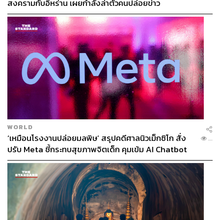
สงครามกับอิหร่าน เผยกำลังล่าตัวคนปล่อยข่าว
WORLD
‘เหมือนโรงงานปล่อยมลพิษ’ สรุปคดีศาลนิวเม็กซิโก สั่ง
...
ปรับ Meta ชี้กระทบสุขภาพจิตเด็ก คุมเข้ม AI Chatbot