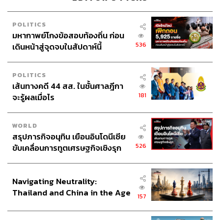
POLITICS
มหากาพย์โกงข้อสอบท้องถิ่น ก่อน
536
เดินหน้าสู่จุดจบในสัปดาห์นี้
POLITICS
เส้นทางคดี 44 สส. ในชั้นศาลฎีกา
181
จะรู้ผลเมื่อไร
WORLD
สรุปภารกิจอนุทิน เยือนอินโดนีเซีย
526
ขับเคลื่อนการทูตเศรษฐกิจเชิงรุก
ประกาศหุ้นส่วนยุทธศาสตร์ไทย –
อินโดนีเซีย
Navigating Neutrality:
Thailand and China in the Age
157
of a New Global Order