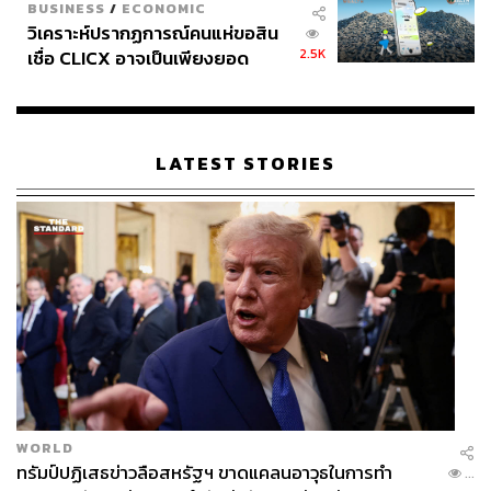
BUSINESS
/
ECONOMIC
วิเคราะห์ปรากฏการณ์คนแห่ขอสิน
2.5K
เชื่อ CLICX อาจเป็นเพียงยอด
ภูเขาน้ำแข็ง ของปัญหาหนี้ครัว
เรือนไทยที่ถูกซุกไว้
LATEST STORIES
WORLD
ทรัมป์ปฏิเสธข่าวลือสหรัฐฯ ขาดแคลนอาวุธในการทำ
...