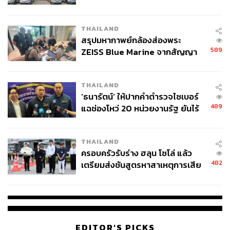
ข้อหาหนัก จ่อชง ป.ป.ช. 12 ส.ค. นี้
THAILAND
สรุปมหากาพย์กล้องส่องพระ
589
ZEISS Blue Marine จากสัญญา
ผลิต 8.3 ล้าน สู่ข้อพิพาท ‘มา
เวลล์ฯ’ ฟ้อง ‘โทน บางแค’ ผิดนัด
THAILAND
จ่ายหนี้-แอบระบุแบรนด์
‘ธนารัตน์’ ให้ปากคำตำรวจไซเบอร์
489
แฉช่องโหว่ 20 หน่วยงานรัฐ ยันไร้
นัยทางการเมือง
THAILAND
ครอบครัวรับร่าง ฮลุน โซโล่ แล้ว
482
เตรียมส่งชันสูตรหาสาเหตุการเสีย
ชีวิต
EDITOR'S PICKS