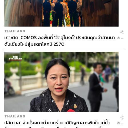
THAILAND
เกาะติด ICOMOS ลงพื้นที่ ‘วัดอุโมงค์’ ประเมินคุณค่าล้านนา
...
ดันเชียงใหม่สู่มรดกโลกปี 2570
THAILAND
ปลัด ทส. จ่อตั้งคณะทำงานร่วมแก้ปัญหาสารพิษในแม่น้ำ
...