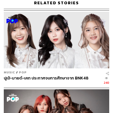
RELATED STORIES
319
ABOUT THE AUTHOR
อนุชิต ไกรวิจิตร
Content Creator ประจำกองบรรณาธิการข่าว
กีฬา สำนักข่าว THE STANDARD ผู้มีงาน
อดิเรกคือการสัมภาษณ์ BNK48
MUSIC
/
POP
ปูเป้-มายด์-เคท ประกาศจบการศึกษาจาก BNK48
240