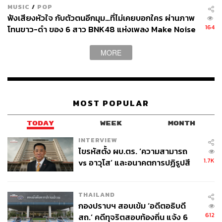
MUSIC
/
POP
ฟังเสียงหัวใจ กับตัวตนอีกมุม…ที่ไม่เคยบอกใคร ผ่านภาพ
164
โทนขาว-ดำ ของ 6 สาว BNK48 แห่งเพลง Make Noise
MORE
MOST POPULAR
TODAY
WEEK
MONTH
INTERVIEW
ไขรหัสตั้ง ผบ.ตร. ‘ความสามารถ
1.7K
vs อาวุโส’ และอนาคตการปฏิรูปสี
กากี กับ พล.ต.อ. เอก อังสนานนท์
THAILAND
กองปราบฯ สอบเข้ม ‘อดีตอธิบดี
612
สถ.’ คดีทุจริตสอบท้องถิ่น แจ้ง 6