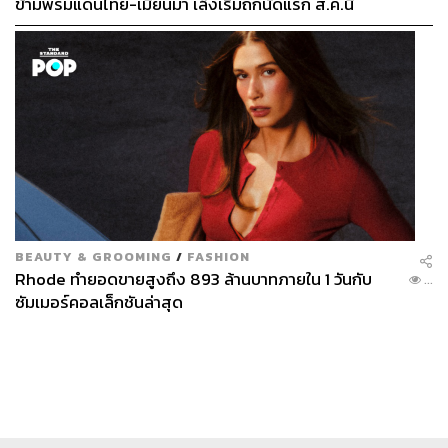
ข้ามพรมแดนไทย-เมียนมา เล็งเริ่มถกนัดแรก ส.ค.นี้
BEAUTY & GROOMING
/
FASHION
Rhode ทำยอดขายสูงถึง 893 ล้านบาทภายใน 1 วันกับ
...
ซัมเมอร์คอลเล็กชันล่าสุด