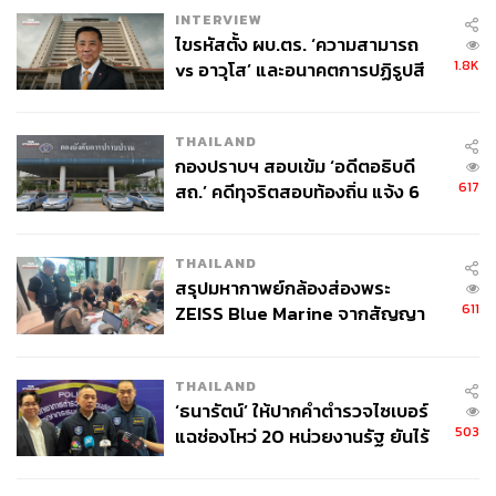
INTERVIEW
ไขรหัสตั้ง ผบ.ตร. ‘ความสามารถ
1.8K
vs อาวุโส’ และอนาคตการปฏิรูปสี
กากี กับ พล.ต.อ. เอก อังสนานนท์
THAILAND
กองปราบฯ สอบเข้ม ‘อดีตอธิบดี
617
สถ.’ คดีทุจริตสอบท้องถิ่น แจ้ง 6
ข้อหาหนัก จ่อชง ป.ป.ช. 12 ส.ค. นี้
THAILAND
สรุปมหากาพย์กล้องส่องพระ
611
ZEISS Blue Marine จากสัญญา
ผลิต 8.3 ล้าน สู่ข้อพิพาท ‘มา
เวลล์ฯ’ ฟ้อง ‘โทน บางแค’ ผิดนัด
THAILAND
จ่ายหนี้-แอบระบุแบรนด์
‘ธนารัตน์’ ให้ปากคำตำรวจไซเบอร์
503
แฉช่องโหว่ 20 หน่วยงานรัฐ ยันไร้
นัยทางการเมือง