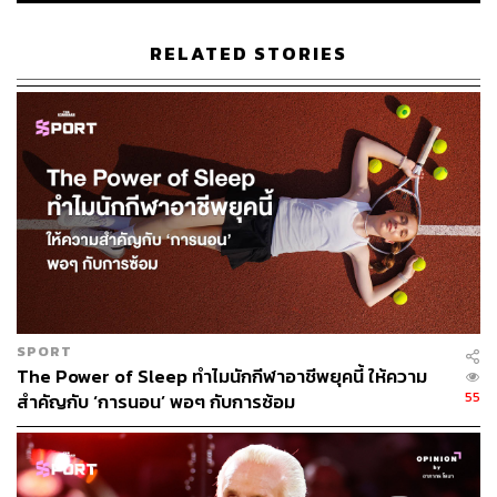
“บางทีในอีก 15 หรือ 20 ปีข้างหน้า ชื่อของผมอาจจะถูกพูดไป
พร้อมๆ กับชื่อของ คารีม หรือ ออสการ์ โรเบิร์ตสัน ผมหวังว่า
RELATED STORIES
ผมจะอยู่ในระดับนั้น” อันเทโทคูมโปกล่าว “ผมอยากจะขอบ
คุณมิลวอกกีที่เชื่อมั่นในตัวผม ผมต้องการจะขอบคุณเพื่อน
ร่วมทีมที่เล่นลุยกันมาหนักพร้อมๆ กับผม”
การคว้าแชมป์ครั้งนี้ของบักส์ เป็นการคว้าแชมป์โดยไม่มีผู้
เล่นที่เคยได้แชมป์ NBA มาก่อนอยู่ในทีมเลย ซึ่งเป็นครั้งแรก
ในรอบหลายปี ซึ่งส่วนหนึ่งต้องยกเครดิตให้โค้ช ไมค์ บูเดน
โฮลเซอร์ ที่เข้ามาเปลี่ยนแปลงทีมตั้งแต่ปี 2018 ให้ดีขึ้น
เรื่อยๆ จนเป็นแชมป์ แต่อย่างไรก็ตาม โค้ชไมค์ก็ยกเครดิตใน
การคว้าแชมป์ครั้งนี้ให้กับยานนิสเช่นกัน
“ผมเรียนรู้อะไรมากมายจากเขา เขาเป็นผู้นำที่ยอดเยี่ยมอย่าง
SPORT
ยิ่ง” บูเดนโฮลเซอร์ กล่าว “ผู้เล่นเหล่านี้เป็นแชมป์ในทุกๆ วัน
The Power of Sleep ทำไมนักกีฬาอาชีพยุคนี้ ให้ความ
55
อยู่แล้ว พวกเขาพยายามทำทุกสิ่งออกมาให้ดีกว่าเดิมเสมอใน
สำคัญกับ ‘การนอน’ พอๆ กับการซ้อม
ทุกๆ วัน”
ไมค์ บูเดนโฮลเซอร์ มีอายุเพียง 4 ขวบเท่านั้นในเวลาที่ 2