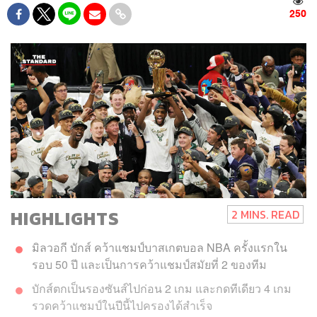
250
HIGHLIGHTS
2 MINS. READ
มิลวอกี บักส์ คว้าแชมป์บาสเกตบอล NBA ครั้งแรกใน
รอบ 50 ปี และเป็นการคว้าแชมป์สมัยที่ 2 ของทีม
บักส์ตกเป็นรองซันส์ไปก่อน 2 เกม และกดทีเดียว 4 เกม
รวดคว้าแชมป์ในปีนี้ไปครองได้สำเร็จ