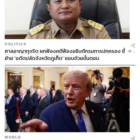
POLITICS
ศาลอาญาทุจริต ยกฟ้องคดีฟ้องอธิบดีกรมการปกครอง ชี้
...
ย้าย ‘อดีตปลัดจังหวัดภูเก็ต’ ชอบด้วยขั้นตอน
WORLD