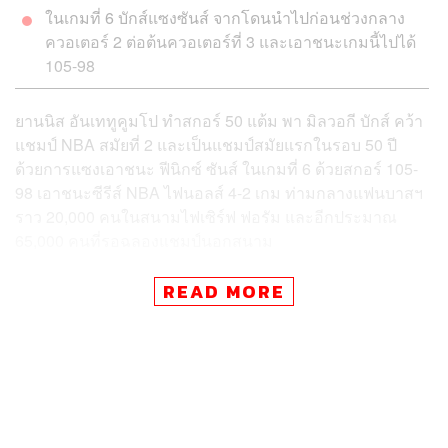
ในเกมที่ 6 บักส์แซงซันส์ จากโดนนำไปก่อนช่วงกลาง
ควอเตอร์ 2 ต่อต้นควอเตอร์ที่ 3 และเอาชนะเกมนี้ไปได้
105-98
ยานนิส อันเททูคูมโป ทำสกอร์ 50 แต้ม พา มิลวอกี บักส์ คว้า
แชมป์ NBA สมัยที่ 2 และเป็นแชมป์สมัยแรกในรอบ 50 ปี
ด้วยการแซงเอาชนะ ฟีนิกซ์ ซันส์ ในเกมที่ 6 ด้วยสกอร์ 105-
98 เอาชนะซีรีส์ NBA ไฟนอลส์ 4-2 เกม ท่ามกลางแฟนบาสฯ
ราว 20,000 คนในสนามไฟเซิร์ฟ ฟอรัม และอีกประมาณ
65,000 คนที่รอฉลองแชมป์นอกสนาม
ยานนิสทำ 50 แต้ม 14 รีบาวด์ เป็น ‘ดับเบิล ดับเบิล’ โดยการ
READ MORE
ทำ 50 คะแนนในเกมปิดซีรีส์ ยังช่วยให้เขาเป็นผู้เล่นคนที่ 7
ในประวัติศาสตร์เท่านั้นที่สามารถทำคะแนนระดับนี้ได้ใน
เกมไฟนอลส์ พร้อมกับคว้ารางวัล MVP รอบชิงชนะเลิศมา
ครองด้วยคะแนนเป็นเอกฉันท์ และเป็นผู้เล่นต่างชาติคนที่ 4
เท่านั้นที่คว้ารางวัลนี้มาครองได้ ต่อจาก เดิร์ก โนวิตซกี, ฮา
คีม โอลาจูวอน และ โทนี พาร์กเกอร์