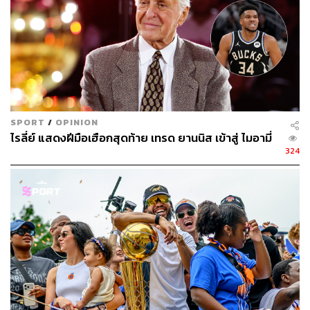
ตำนานอย่าง คารีม อับดุล จับบาร์ และ ออสการ์ โรเบิร์ตสัน
พาบักส์ไปคว้าแชมป์สมัยเดียวของพวกเขาในปี 1971 ซึ่งพ่อ
แม่ของผู้เล่นบางคนในทีมชุดนี้ยังไม่เกิดด้วยซ้ำ
อ้างอิง:
https://www.bbc.com/sport/basketball/57911917
https://www.espn.com/nba/story/_/id/31851979/giann
is-antetokounmpo-scores-50-points-game-6-nba-fina
SPORT
/
OPINION
ไรลี่ย์ แสดงฝีมือเฮือกสุดท้าย เทรด ยานนิส เข้าสู่ ไมอามี่
ls-milwaukee-bucks-win-club-1st-nba-title-1971
324
TAGS:
บาสเกตบอล
NBA
Milwaukee Bucks
Phoenix Suns