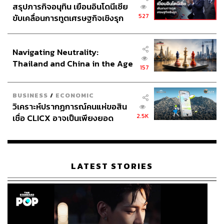
สรุปภารกิจอนุทิน เยือนอินโดนีเซีย
527
ขับเคลื่อนการทูตเศรษฐกิจเชิงรุก
ประกาศหุ้นส่วนยุทธศาสตร์ไทย –
อินโดนีเซีย
Navigating Neutrality:
Thailand and China in the Age
157
of a New Global Order
BUSINESS
/
ECONOMIC
วิเคราะห์ปรากฏการณ์คนแห่ขอสิน
2.5K
เชื่อ CLICX อาจเป็นเพียงยอด
ภูเขาน้ำแข็ง ของปัญหาหนี้ครัว
เรือนไทยที่ถูกซุกไว้
LATEST STORIES