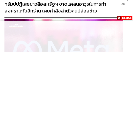
ทรัมป์ปฏิเสธข่าวลือสหรัฐฯ ขาดแคลนอาวุธในการทำ
...
สงครามกับอิหร่าน เผยกำลังล่าตัวคนปล่อยข่าว
WORLD
‘เหมือนโรงงานปล่อยมลพิษ’ สรุปคดีศาลนิวเม็กซิโก สั่ง
...
ปรับ Meta ชี้กระทบสุขภาพจิตเด็ก คุมเข้ม AI Chatbot