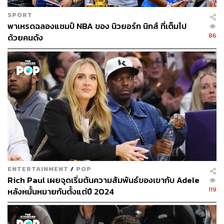
250
SPORT
พาเหรดฉลองแชมป์ NBA ของ นิวยอร์ก นิกส์ ที่เต็มไป
86
ด้วยคนดัง
ABOUT THE AUTHOR
THE STANDARD TEAM
กองบรรณาธิการ THE STANDARD
ENTERTAINMENT
/
POP
Rich Paul เผยจุดเริ่มต้นความสัมพันธ์ของเขากับ Adele
119
หลังหมั้นหมายกันตั้งแต่ปี 2024