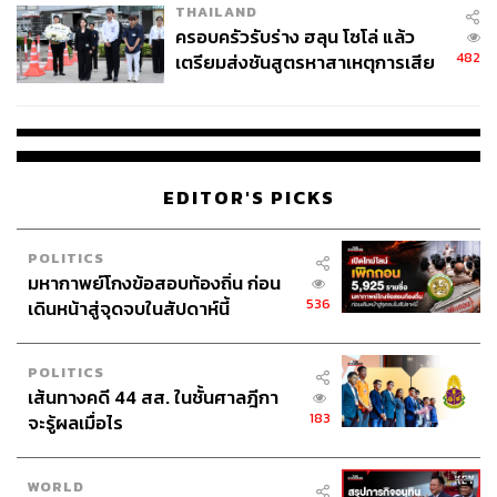
THAILAND
ครอบครัวรับร่าง ฮลุน โซโล่ แล้ว
482
เตรียมส่งชันสูตรหาสาเหตุการเสีย
ชีวิต
EDITOR'S PICKS
POLITICS
มหากาพย์โกงข้อสอบท้องถิ่น ก่อน
536
เดินหน้าสู่จุดจบในสัปดาห์นี้
POLITICS
เส้นทางคดี 44 สส. ในชั้นศาลฎีกา
183
จะรู้ผลเมื่อไร
WORLD