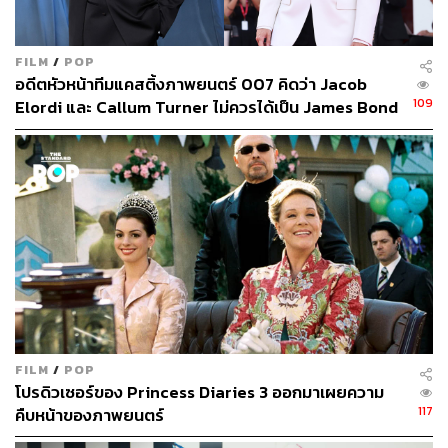
FILM
/
POP
อดีตหัวหน้าทีมแคสติ้งภาพยนตร์ 007 คิดว่า Jacob
109
Elordi และ Callum Turner ไม่ควรได้เป็น James Bond
คนต่อไป
FILM
/
POP
โปรดิวเซอร์ของ Princess Diaries 3 ออกมาเผยความ
117
คืบหน้าของภาพยนตร์