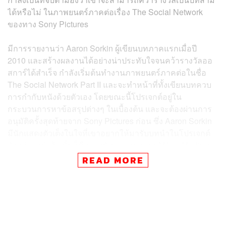
ได้หรือไม่ ในภาพยนตร์ภาคต่อเรื่อง The Social Network
ของทาง Sony Pictures
มีการรายงานว่า Aaron Sorkin ผู้เขียนบทภาคแรกเมื่อปี
2010 และสร้างผลงานได้อย่างน่าประทับใจจนคว้ารางวัลออ
สการ์ได้สำเร็จ กำลังเริ่มต้นทำงานภาพยนตร์ภาคต่อในชื่อ
The Social Network Part II และจะทำหน้าที่ทั้งเขียนบทควบ
การกำกับหนังด้วยตัวเอง โดยขณะนี้โปรเจกต์อยู่ใน
กระบวนการหาข้อสรุปต่างๆ ในเบื้องต้น และจะต้องผ่านการ
อนุมัติครั้งสุดท้ายจาก Sony Pictures ก่อน ซึ่ง Aaron Sorkin
มีนักแสดงตัวเต็งในใจที่เขาอยากให้มารับบทนำในโปรเจกต์
ดังกล่าวอยู่แล้ว นั่นก็คือสองนักแสดงมาแรง Mikey Madison
และ Jeremy Allen White
READ MORE
ช่วงที่ผ่านมา Aaron Sorkin ประชุมพบปะกับนักแสดงทั้งสอง
รวมไปถึงนักแสดงคนอื่นๆ ไปบ้างแล้วแต่ยังไม่ได้ทำข้อตกลง
กันอย่างเป็นทางการ โดยมีการรายงานด้วยว่า The Social
Network Part II เป็นโปรเจกต์ใหญ่ที่ขณะนี้ Sony Pictures ให้