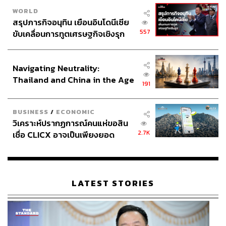
WORLD
สรุปภารกิจอนุทิน เยือนอินโดนีเซีย
557
ขับเคลื่อนการทูตเศรษฐกิจเชิงรุก
ประกาศหุ้นส่วนยุทธศาสตร์ไทย –
อินโดนีเซีย
Navigating Neutrality:
Thailand and China in the Age
191
of a New Global Order
BUSINESS
/
ECONOMIC
วิเคราะห์ปรากฏการณ์คนแห่ขอสิน
2.7K
เชื่อ CLICX อาจเป็นเพียงยอด
ภูเขาน้ำแข็ง ของปัญหาหนี้ครัว
เรือนไทยที่ถูกซุกไว้
LATEST STORIES