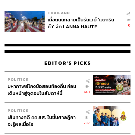
College Football
THAILAND
เมื่อถนนกลายเป็นรันเวย์ ‘แยกริน
0
คำ’ จัด LANNA HAUTE
COUTURE กลางสายฝน
EDITOR'S PICKS
POLITICS
มหากาพย์โกงข้อสอบท้องถิ่น ก่อน
601
เดินหน้าสู่จุดจบในสัปดาห์นี้
POLITICS
เส้นทางคดี 44 สส. ในชั้นศาลฎีกา
237
จะรู้ผลเมื่อไร