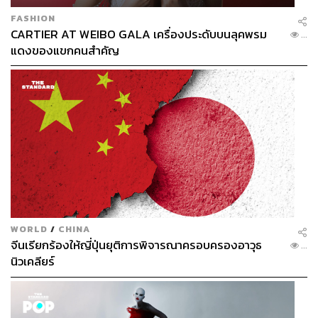
FASHION
CARTIER AT WEIBO GALA เครื่องประดับบนลุคพรม
...
แดงของแขกคนสำคัญ
WORLD
/
CHINA
จีนเรียกร้องให้ญี่ปุ่นยุติการพิจารณาครอบครองอาวุธ
...
นิวเคลียร์