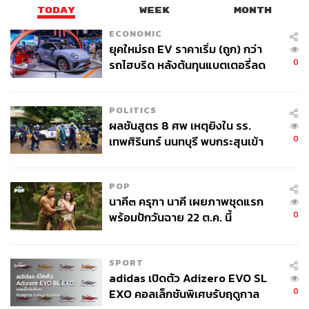
TODAY
WEEK
MONTH
ECONOMIC
ยุคใหม่รถ EV ราคาเริ่ม (ถูก) กว่า
0
รถไฮบริด หลังต้นทุนแบตเตอรี่ลด
ลง - จีนแห่บุกตลาดเกิดใหม่
POLITICS
ผลชันสูตร 8 ศพ เหตุยิงใน รร.
0
เทพศิรินทร์ นนทบุรี พบกระสุนเข้า
จุดสำคัญ ‘ศีรษะ-หน้าอก’ ครูถูกยิง
4 นัด จากระยะไกล
POP
นาคี๓ ครุฑา นาคี เผยภาพชุดแรก
0
พร้อมปักวันฉาย 22 ต.ค. นี้
SPORT
adidas เปิดตัว Adizero EVO SL
0
EXO คอลเล็กชันพิเศษรับฤดูกาล