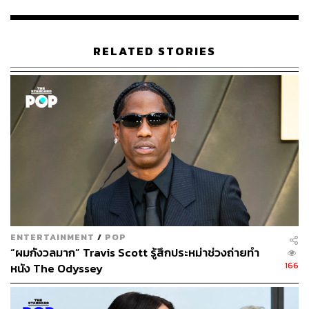
https://www.hollywoodreporter.com/movies/movie-ne
ws/mikey-madison-jeremy-allen-white-social-networ
k-1236333122/
RELATED STORIES
TAGS:
ภาพยนตร์ต่างประเทศ
Jeremy Allen White
Mikey Madison
The Social Network
226
ENTERTAINMENT
/
POP
“ผมกังวลมาก” Travis Scott รู้สึกประหม่าช่วงถ่ายทำ
166
หนัง The Odyssey
ABOUT THE AUTHOR
พิมพ์ คำภีร์
นักเขียนกองบรรณาธิการคัลเจอร์ สำนักข่าว