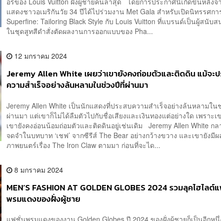
อร์ของ Louis Vuitton ฝั่งผู้ชายคนล่าสุด โดยการประกาศนี้เกิดขึ้นหลังจา
แสดงชาวอเมริกันวัย 34 ปีได้ไปร่วมงาน Met Gala สำหรับเปิดนิทรรศกา
Superfine: Tailoring Black Style กับ Louis Vuitton ที่แบรนด์เป็นผู้สนับ
ในชุดสูทสีดำสั่งตัดผลงานการออกแบบของ Pha...
12 มกราคม 2024
Jeremy Allen White เผยว่าเขายังคงถ่อมตัวและติดดิน แม้จะ
ความสำเร็จอย่างล้นหลามในช่วงปีที่ผ่านมา
Jeremy Allen White เป็นนักแสดงที่ประสบความสำเร็จอย่างล้นหลามในช่ว
ผ่านมา แต่เขาก็ไม่ได้ลืมตัวไปกับชื่อเสียงและเงินทองแต่อย่างใด เพราะเ
เขายังคงอ่อนน้อมถ่อมตัวและติดดินอยู่เช่นเดิม Jeremy Allen White กลา
จดจำในบทบาท ‘เชฟ’ จากซีรีส์ The Bear อย่างกว้างขวาง และเขายังมี
ภาพยนตร์เรื่อง The Iron Claw ตามมา ก่อนที่จะได...
8 มกราคม 2024
MEN’S FASHION AT GOLDEN GLOBES 2024 รวมลุคไฮไลต์แฟ
พรมแดงของฝั่งผู้ชาย
แฟชั่นพรมแดงของงาน Golden Globes ปี 2024 ของฝั่งผู้ชายก็เป็นอีกหนึ่