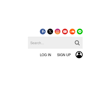
LOG IN
SIGN UP