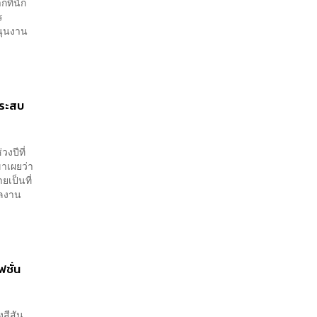
กที่นัก
ร
สนุนงาน
ประสบ
งปีที่
ขาเผยว่า
ยเป็นที่
ผลงาน
ชั่น
งสีสัน