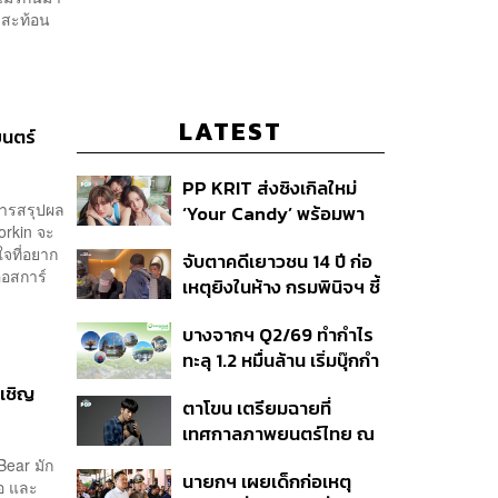
 สะท้อน
LATEST
นตร์
PP KRIT ส่งซิงเกิลใหม่
นการสรุปผล
‘Your Candy’ พร้อมพา
orkin จะ
ต้าเหนิง และ ณิชา ร่วมมิว
จที่อยาก
จับตาคดีเยาวชน 14 ปี ก่อ
สิกวิดีโอ
ออสการ์
เหตุยิงในห้าง กรมพินิจฯ ชี้
ประพฤติดี-รับการรักษาต่อ
บางจากฯ Q2/69 ทำกำไร
เนื่อง ประเมินปล่อยตัว
ทะลุ 1.2 หมื่นล้าน เริ่มบุ๊กกำ
ไร ‘SAF’ เชิงพาณิชย์ครั้ง
เชิญ
ตาโขน เตรียมฉายที่
แรก หนุนรายได้ครึ่งปีทะลุ
เทศกาลภาพยนตร์ไทย ณ
3.2 แสนล้าน
ประเทศบราซิล
Bear มัก
นายกฯ เผยเด็กก่อเหตุ
อ และ