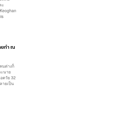
และ
y Keoghan
is
่ายทำ ณ
คนต่างก็
และนาย
ฮอตวัย 32
กลายเป็น