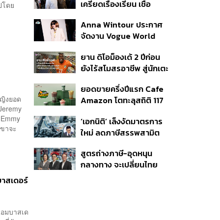
เครียดเรื่องเรียน เชื่อ
ไปโดย
เตรียมการเป็นขั้นตอน ชี้มี
Anna Wintour ประกาศ
กระสุนอีกกว่า 30 นัด หาก
จัดงาน Vogue World
ไม่จบชีวิตตัวเองอาจสูญ
2027 ที่ซานฟรานซิสโก
เสียเพิ่ม
ยาน ดิโอม็องเด้ 2 ปีก่อน
ยังไร้สโมสรอาชีพ สู่นักเตะ
ค่าตัว 125 ล้านยูโร กับคำ
ยอดขายครึ่งปีแรก Cafe
สัญญาถึงน้องสาวผู้ล่วง
หญิงยอด
Amazon โตทะลุสถิติ 117
ลับ
 Jeremy
ล้านแก้ว หนุนธุรกิจไลฟ์
ที Emmy
‘เอกนิติ’ เล็งงัดมาตรการ
สไตล์ OR โตต่อเนื่อง
าเขาจะ
ใหม่ ลดภาษีสรรพสามิต
หวังดึงผู้ผลิต EV มาตั้ง
สูตรถ่างภาษี-อุดหนุน
โรงงานในไทย
กลางทาง จะเปลี่ยนไทย
จาก ‘ทางผ่าน’ เป็นฮับผลิต
บาสเดอร์
EV ได้จริงหรือ?
์แอมบาสเด