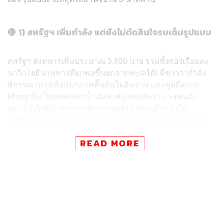
🟡 1) สหรัฐฯ เพิ่มกำลัง แต่ยังไม่ตัดสินใจรบเต็มรูปแบบ
สหรัฐฯ ส่งทหารเพิ่มประมาณ 3,500 นาย รวมทั้งกองเรือและ
นาวิกโยธิน (ทหารที่ยกพลขึ้นบกจากทะเลได้) มีข่าวว่ากำลัง
พิจารณาทางเลือกบุกภาคพื้นดินในอิหร่าน และพูดถึงเกาะ
Kharg ซึ่งเป็นจุดส่งออกน้ำมันสำคัญของอิหร่าน แต่จนถึง
ตอนนี้ยังไม่มีการประกาศว่าจะบุกจริง ขณะเดียวกันใน
สหรัฐฯ เองเริ่มมีคนออกมาประท้วงในนาม No Kings หลาย
ล้านคน เพราะค่าครองชีพสูงขึ้นจากสงคราม ถ้าสงครามยืด
READ MORE
เยื้อ แรงกดดันทางการเมืองของทรัมป์จะยิ่งมากขึ้นครับ
🟡 2) มีความพยายามเจรจา แต่ยังไม่ใกล้จบ
หลายประเทศอย่างปากีสถาน ซาอุฯ อียิปต์ และตุรกี พยายาม
เปิดเวทีพูดคุยเพื่อหยุดยิงและเปิดเส้นทางขนส่งน้ำมันผ่านช่อง