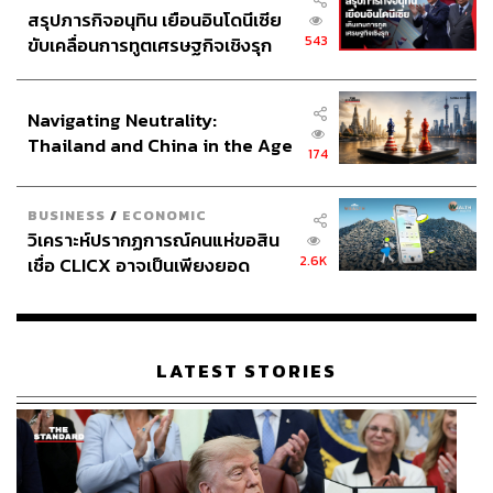
สรุปภารกิจอนุทิน เยือนอินโดนีเซีย
543
ขับเคลื่อนการทูตเศรษฐกิจเชิงรุก
ประกาศหุ้นส่วนยุทธศาสตร์ไทย –
อินโดนีเซีย
Navigating Neutrality:
Thailand and China in the Age
174
of a New Global Order
197
BUSINESS
/
ECONOMIC
วิเคราะห์ปรากฏการณ์คนแห่ขอสิน
2.6K
เชื่อ CLICX อาจเป็นเพียงยอด
ABOUT THE AUTHOR
ภูเขาน้ำแข็ง ของปัญหาหนี้ครัว
นครินทร์ วนกิจไพบูลย์
เรือนไทยที่ถูกซุกไว้
บรรณาธิการบริหาร สำนักข่าว THE
STANDARD วิทยากรด้านสื่อและการทำคอน
เทนต์ออนไลน์
LATEST STORIES