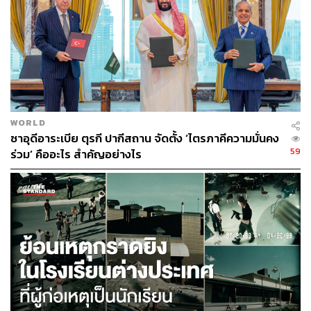
ภูมิภาคนี้มีสัดส่วนอุปทานอะลูมิเนียมโลกราว 9%
พูดง่ายๆ คือ สงครามเริ่มกระทบ “ของที่เราใช้ในชีวิตประจำ
วัน” โดยตรง ไม่ใช่แค่เรื่องทหาร
🟡 6) สงครามยูเครนเริ่มเชื่อมกับตะวันออกกลาง
WORLD
ซาอุดีอาระเบีย ตุรกี ปากีสถาน จัดตั้ง ‘ไตรภาคีความมั่นคง
โวโลดีมีร์ เซเลนสกี
เดินทางไปประเทศอ่าวเปอร์เซีย ลงนาม
59
ร่วม’ คืออะไร สำคัญอย่างไร
ความร่วมมือด้านกลาโหมกับซาอุฯ กาตาร์ และ UAE โดย
เสนอประสบการณ์ของยูเครนด้านการป้องกันโดรนและ
ขีปนาวุธ แลกกับการสนับสนุน เทคโนโลยี และพลังงาน
สิ่งนี้สะท้อนว่าแต่ละสงครามไม่ได้แยกจากกัน แต่เริ่มเชื่อม
กันผ่านอาวุธ พลังงาน และการเมือง เมื่อหลายพื้นที่ปะทุ
พร้อมกัน โลกจะยิ่งแข่งขันกันแย่งทรัพยากร ทำให้ทุกอย่าง
แพงขึ้นและผันผวนมากขึ้น
นักวิเคราะห์บางคนถึงกับเรียกว่า นี่คือสงครามโลกครั้งที่ 3