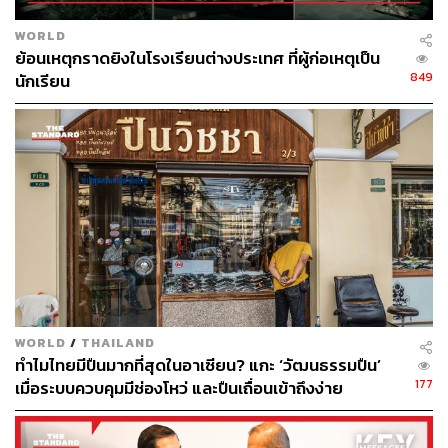
แบบไม่ประกาศตัว
WORLD
ย้อนเหตุกราดยิงในโรงเรียนต่างประเทศ ที่ผู้ก่อเหตุเป็น
849
นักเรียน
🟡 7) ราคาน้ำมันขึ้นแรง และอาจผันผวนต่อเนื่อง
ราคาน้ำมันดิบวันนี้ (30 มีนาคม) ขึ้นมาอยู่แถวประมาณ 115
ดอลลาร์ต่อบาร์เรล เพิ่มขึ้นมากในเวลาไม่นาน สาเหตุไม่ใช่
แค่น้ำมันขาด แต่เพราะตลาดกังวลว่าอนาคตอาจขาด จึงรีบ
ซื้อและดันราคาให้สูงขึ้นไปก่อน หุ้นทั่วโลกเริ่มปรับตัวลง นัก
ลงทุนระวังความเสี่ยงมากขึ้น และกังวลว่าเงินเฟ้อจะอยู่สูง
นาน
ตลาดเริ่มกลับมาคิดเรื่องดอกเบี้ยสูงนานหรือแม้แต่โอกาส
การขึ้นดอกเบี้ยอีกครั้ง
WORLD
/
THAILAND
ทำไมไทยมีปืนมากที่สุดในอาเซียน? แกะ ‘วัฒนธรรมปืน’
177
เมื่อระบบควบคุมมีช่องโหว่ และปืนเถื่อนเข้าถึงง่าย
🟡 8) รัฐบาลไทยขอโทษ สะท้อนว่าคาดการณ์พลาด