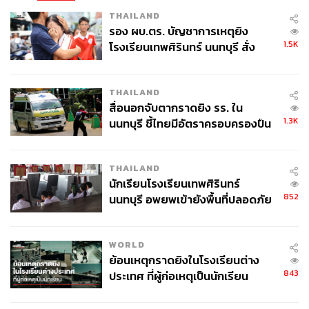
น้ำมันที่พุ่งสูง โดยเน้น “พยุงต้นทุน + เติมกำลังซื้อ” ระยะสั้น
THAILAND
ครอบคลุมทั้งประชาชนและธุรกิจ ได้แก่
รอง ผบ.ตร. บัญชาการเหตุยิง
1.5K
โรงเรียนเทพศิรินทร์ นนทบุรี สั่ง
การเตรียมลดภาษีสรรพสามิตน้ำมัน (รอขั้นตอนกฎหมาย),
ค้นหา 2 รอบยืนยันไร้คนติดค้าง พบ
เพิ่มเงินบัตรสวัสดิการเป็น 400 บาทต่อเดือน, อุดหนุนภาค
ศพปู่-ย่าที่บ้านพักผู้ก่อเหตุ
ขนส่งผ่านระบบติดตามการใช้น้ำมันจริง, ลดต้นทุนเกษตร
THAILAND
ผ่านปุ๋ยราคาถูกและปุ๋ยทางเลือก, สนับสนุนน้ำมัน B20 ให้
สื่อนอกจับตากราดยิง รร. ใน
ภาคประมงราคาต่ำลง, ผ่อนปรนเงื่อนไขสัญญาภาครัฐและ
1.3K
นนทบุรี ชี้ไทยมีอัตราครอบครองปืน
เร่งจ่ายเงินชดเชยเพื่อเสริมสภาพคล่องผู้รับเหมา และออก
สูงในระดับต้นของภูมิภาค
Soft Loan วงเงิน 10,000 ล้านบาทช่วย SME
THAILAND
นักเรียนโรงเรียนเทพศิรินทร์
โดยภาพรวมสะท้อนว่ารัฐกำลังพยายาม “ประคองระบบ
852
นนทบุรี อพยพเข้ายังพื้นที่ปลอดภัย
เศรษฐกิจ” ไม่ให้สะดุดจากต้นทุนพลังงานที่พุ่งขึ้น แม้
ชั่วคราว หลังเหตุใช้อาวุธปืนภายใน
มาตรการส่วนใหญ่ยังเป็นการบรรเทาระยะสั้นมากกว่าการ
โรงเรียนคลี่คลาย
แก้โครงสร้างพลังงานในระยะยาว
WORLD
ย้อนเหตุกราดยิงในโรงเรียนต่าง
843
ประเทศ ที่ผู้ก่อเหตุเป็นนักเรียน
🟡 10) เศรษฐกิจไทยเสี่ยงโตช้า แต่ค่าครองชีพสูง
Stagflation