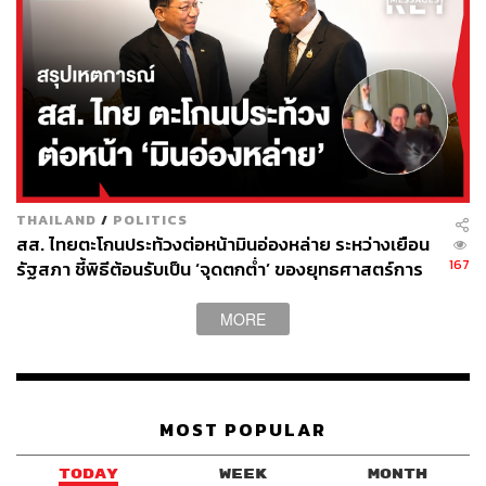
นายกฯ อนุทิน แถลงวันเสาร์ยอมรับว่าตอนแรกคิดว่า
สงครามจะสั้น จึงพยายามตรึงราคาน้ำมันไว้ แต่เมื่อ
สถานการณ์ยืดเยื้อและราคาพลังงานโลกพุ่งขึ้น ก็ต้องปรับ
นโยบาย
สาระสำคัญของคำขอโทษนี้จึงไม่ใช่เรื่องการเมืองรายวัน
เท่านั้น แต่คือการยอมรับว่าประเทศไทยกำลังเข้าสู่โลกแบบ
ใหม่ที่รัฐไม่สามารถใช้เครื่องมือเดิมคุมความผันผวนได้
THAILAND
/
POLITICS
เหมือนเก่า
สส. ไทยตะโกนประท้วงต่อหน้ามินอ่องหล่าย ระหว่างเยือน
167
รัฐสภา ชี้พิธีต้อนรับเป็น ‘จุดตกต่ำ’ ของยุทธศาสตร์การ
เป็นสัญญาณถึงทุกคนครับว่าต้องเลิกวางแผนบนสมมติฐาน
ทูตไทย
“รัฐจะตรึงทุกอย่างไว้ให้”
MORE
🟡 9) นโยบายไทยเริ่มเปลี่ยน จากตรึงราคา เป็นช่วย
เฉพาะกลุ่ม
MOST POPULAR
ครม.มีมติออก 7 มาตรการเร่งด่วนเพื่อรับมือวิกฤตราคา
TODAY
WEEK
MONTH