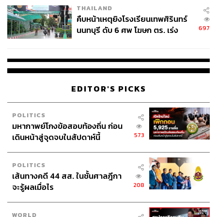
THAILAND
คืบหน้าเหตุยิงโรงเรียนเทพศิรินทร์
SCB EIC ปรับลด GDP ปี 2569 เหลือ 1.4% เงินเฟ้อ 3.2%
697
นนทบุรี ดับ 6 ศพ โฆษก ตร. เร่ง
เศรษฐกิจไทยกำลังเข้าสู่ภาวะ “โตต่ำ เงินเฟ้อสูง” หรือ
สอบปมขโมยปืนปู่ก่อเหตุ
Stagflation ซึ่งจัดการยาก สงครามนี้กระทบทั้งพลังงานและ
วัตถุดิบ ทำให้ต้นทุนนำเข้าสูงขึ้น การส่งออกชะลอ ท่องเที่ยว
เริ่มอ่อนแรง นักท่องเที่ยวถูกปรับลดเหลือ 33.2 ล้านคน ไทย
จึงเสี่ยง “ขาดดุลแฝด 3 มิติ” ทั้งบัญชีเดินสะพัด เงินทุนไหลออก
EDITOR'S PICKS
และการคลัง แนวทางที่เหมาะคือ 3T: Targeted, Temporary
และ Transform
POLITICS
สรุปครับ สถานการณ์ยังเปราะบางและมีแนวโน้มยืดเยื้อ
มหากาพย์โกงข้อสอบท้องถิ่น ก่อน
สงครามอีกซีกโลกกำลังต่อยหมัดฮุก เสยคางเข้าเต็มๆ แล้ว
573
เดินหน้าสู่จุดจบในสัปดาห์นี้
ในราคาน้ำมัน ค่าไฟ และค่าครองชีพของเราโดยตรง หวังว่า
ทุกคนจะเตรียมตัวรับความผันผวนที่อาจอยู่กับเราไปอีกระยะ
POLITICS
ได้ทันนะครับ
เส้นทางคดี 44 สส. ในชั้นศาลฎีกา
208
จะรู้ผลเมื่อไร
TAGS:
Houthi
Saudi Arabia
Iran
Yemen
Israel
Lebanon
Ukraine
Volodymyr Zelenskyy
Thailand
Hezbollah
USA
WORLD