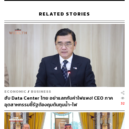
🟡 4) อิสราเอลขยายการรบไปเลบานอน เสี่ยงยืดเยื้อ
RELATED STORIES
อิสราเอลกำลังรบกับกลุ่มฮิซบอลเลาะห์ในเลบานอนตอนใต้
ซึ่งเป็นอีกกลุ่มที่ได้รับการสนับสนุนจากอิหร่าน เป้าหมายคือ
ผลักภัยคุกคามออกจากชายแดนของตัวเอง แต่การขยายพื้นที่
ปฏิบัติการแบบนี้ ทำให้สงครามไม่ได้มีแค่จุดเดียว แต่กระจาย
เป็นหลายแนวรบ และมีโอกาสยืดเยื้อยาว
🟡 5) เป้าหมายการโจมตีเปลี่ยน จากฐานทัพไปสู่โรงงาน
และวัตถุดิบโลก
ECONOMIC
/
BUSINESS
มีการโจมตีโรงงานอะลูมิเนียม โรงงานเคมี และโครงสร้าง
ฮับ Data Center ไทย อย่าแลกกับค่าไฟแพง! CEO ภาค
พื้นฐานในตะวันออกกลาง ซึ่งเป็นแหล่งผลิตวัตถุดิบสำคัญ
32
อุตสาหกรรมชี้รัฐต้องคุมต้นทุนน้ำ-ไฟ
ของโลก เมื่อโรงงานเหล่านี้ถูกกระทบ สินค้าหลายอย่างจะ
ขาดหรือแพงขึ้น เช่น โลหะ พลาสติก ปุ๋ย และสินค้า
อุตสาหกรรม ซึ่งสำคัญมากครับ เอาง่ายๆ แค่อะลูมิเนียม