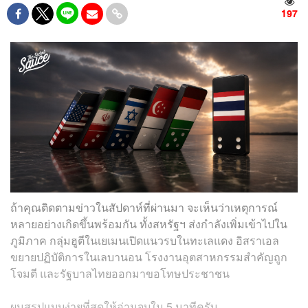
197
ถ้าคุณติดตามข่าวในสัปดาห์ที่ผ่านมา จะเห็นว่าเหตุการณ์
หลายอย่างเกิดขึ้นพร้อมกัน ทั้งสหรัฐฯ ส่งกำลังเพิ่มเข้าไปใน
ภูมิภาค กลุ่มฮูตีในเยเมนเปิดแนวรบในทะเลแดง อิสราเอล
ขยายปฏิบัติการในเลบานอน โรงงานอุตสาหกรรมสำคัญถูก
โจมตี และรัฐบาลไทยออกมาขอโทษประชาชน
ผมสรุปแบบง่ายที่สุดให้อ่านจบใน 5 นาทีครับ