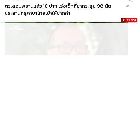
ตร.สอบพยานแล้ว 16 ปาก เร่งเช็กที่มากระสุน 98 นัด
...
ประสานครูภาษาไทยเข้าให้ปากคำ
POLITICS
สส. ปชน. จี้รัฐบาลทบทวนนโยบายเมียนมา ต้อนรับ ‘มินอ่
...
องหล่าย’ ได้แค่สัญญาว่างเปล่า