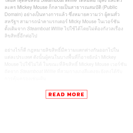
ละคร Mickey Mouse ก็กลายเป็น
สาธารณสมบัติ (Public
Domain)
อย่างเป็นทางการแล้ว ซึ่งหมายความว่า ผู้คนทั่ว
สหรัฐฯ สามารถนำคาแรกเตอร์ Micky Mouse ในเวอร์ชัน
ดั้งเดิมจาก
Steamboat Willie
ไปใช้ได้โดยไม่ต้องกังวลเรื่อง
ลิขสิทธิ์อีกต่อไป
อย่างไรก็ดี กฎหมายลิขสิทธิ์มีความแตกต่างกันออกไปใน
แต่ละประเทศ ดังนั้นผู้คนในบางพื้นที่ก็อาจยังนำ Mickey
Mouse ไปใช้ไม่ได้ ในขณะที่ลิขสิทธิ์ Mickey Mouse เวอร์ชัน
ถัดจาก
Steamboat Willie
ที่สวมกางเกงสีแดงจะยังคงได้รับ
การคุ้มครองเช่นเดิม
แน่นอนว่าด้วยความป๊อปปูลาร์ของ Mickey Mouse ที่ทำให้
READ MORE
ตัวละครนี้เป็นสัญลักษณ์ที่คนจดจำได้ถึง Disney มากที่สุด
ทาง Disney จึงพยายามยื้อยุดการต่อลิขสิทธิ์ในการเป็น
เจ้าของ Micky Mouse ให้นานที่สุดเท่าที่จะเป็นไปได้ โดย
ทำการ
ล็อบบี้
รัฐบาลสหรัฐฯ ให้ยืดเวลาการคุ้มครองลิขสิทธิ์
ออกไปก่อนที่ถึงเวลาหมดอายุดั้งเดิม นั่นคือปี 1984 ซึ่ง