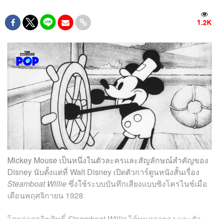
1.2K
Mickey Mouse เป็นหนึ่งในตัวละครและสัญลักษณ์สำคัญของ
Disney นับตั้งแต่ที่ Walt Disney เปิดตัวการ์ตูนหนังสั้นเรื่อง
Steamboat Willie
ซึ่งใช้ระบบบันทึกเสียงแบบซิงโครไนซ์เมื่อ
เดือนพฤศจิกายน 1928
โดยล่าสุดลิขสิทธิ์
Steamboat Willie
ได้หมดอายุลง และตัว