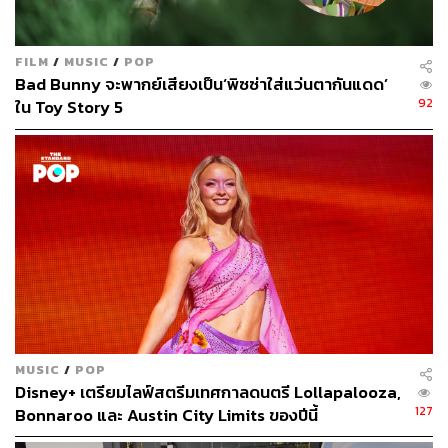
FILM
/
MUSIC
/
POP
Bad Bunny จะพากย์เสียงเป็น‘พิซซ่าใส่แว่นตากันแดด’
92
ใน Toy Story 5
MUSIC
/
POP
Disney+ เตรียมไลฟ์สตรีมเทศกาลดนตรี Lollapalooza,
127
Bonnaroo และ Austin City Limits ของปีนี้