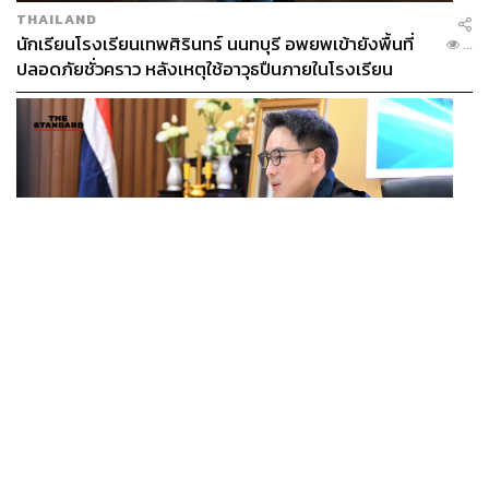
THAILAND
นักเรียนโรงเรียนเทพศิรินทร์ นนทบุรี อพยพเข้ายังพื้นที่
...
ปลอดภัยชั่วคราว หลังเหตุใช้อาวุธปืนภายในโรงเรียน
คลี่คลาย
POLITICS
มท.4 เร่งเคลียร์ใบอนุญาตโรงแรมภูเก็ตค้างกว่า 6 ปี ตั้ง
...
เป้าจบ ก.ย. ยกเป็นโมเดลแก้ทั้งประเทศ