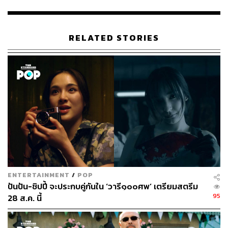
พิมพ์ คำภีร์
นักเขียนกองบรรณาธิการคัลเจอร์ สำนักข่าว
THE STANDARD
RELATED STORIES
ENTERTAINMENT
/
POP
ปันปัน-ชิปปี้ จะประกบคู่กันใน ‘วารี๑๐๐ศพ’ เตรียมสตรีม
95
28 ส.ค. นี้