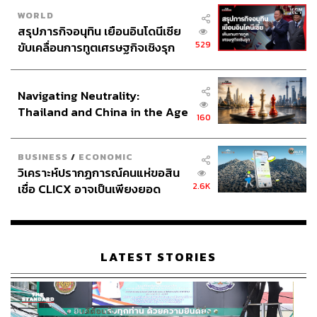
WORLD
สรุปภารกิจอนุทิน เยือนอินโดนีเซีย
529
ขับเคลื่อนการทูตเศรษฐกิจเชิงรุก
ประกาศหุ้นส่วนยุทธศาสตร์ไทย –
อินโดนีเซีย
Navigating Neutrality:
Thailand and China in the Age
160
of a New Global Order
BUSINESS
/
ECONOMIC
วิเคราะห์ปรากฏการณ์คนแห่ขอสิน
2.6K
เชื่อ CLICX อาจเป็นเพียงยอด
ภูเขาน้ำแข็ง ของปัญหาหนี้ครัว
เรือนไทยที่ถูกซุกไว้
LATEST STORIES