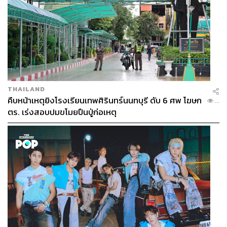
THAILAND
คืบหน้าเหตุยิงโรงเรียนเทพศิรินทร์นนทบุรี ดับ 6 ศพ โฆษก
...
ตร. เร่งสอบปมขโมยปืนปู่ก่อเหตุ