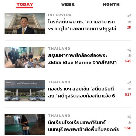
TODAY
WEEK
MONTH
INTERVIEW
ไขรหัสตั้ง ผบ.ตร. ‘ความสามารถ
2K
vs อาวุโส’ และอนาคตการปฏิรูปสี
กากี กับ พล.ต.อ. เอก อังสนานนท์
THAILAND
สรุปมหากาพย์กล้องส่องพระ
645
ZEISS Blue Marine จากสัญญา
ผลิต 8.3 ล้าน สู่ข้อพิพาท ‘มา
เวลล์ฯ’ ฟ้อง ‘โทน บางแค’ ผิดนัด
THAILAND
จ่ายหนี้-แอบระบุแบรนด์
กองปราบฯ สอบเข้ม ‘อดีตอธิบดี
627
สถ.’ คดีทุจริตสอบท้องถิ่น แจ้ง 6
ข้อหาหนัก จ่อชง ป.ป.ช. 12 ส.ค. นี้
THAILAND
นักเรียนโรงเรียนเทพศิรินทร์
566
นนทบุรี อพยพเข้ายังพื้นที่ปลอดภัย