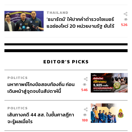
ชั่วคราว หลังเหตุใช้อาวุธปืนภายใน
โรงเรียนคลี่คลาย
THAILAND
‘ธนารัตน์’ ให้ปากคำตำรวจไซเบอร์
526
แฉช่องโหว่ 20 หน่วยงานรัฐ ยันไร้
นัยทางการเมือง
EDITOR'S PICKS
POLITICS
มหากาพย์โกงข้อสอบท้องถิ่น ก่อน
546
เดินหน้าสู่จุดจบในสัปดาห์นี้
POLITICS
เส้นทางคดี 44 สส. ในชั้นศาลฎีกา
188
จะรู้ผลเมื่อไร