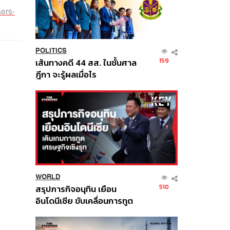
ers-
POLITICS
159
เส้นทางคดี 44 สส. ในชั้นศาล
ฎีกา จะรู้ผลเมื่อไร
WORLD
510
สรุปภารกิจอนุทิน เยือน
อินโดนีเซีย ขับเคลื่อนการทูต
เศรษฐกิจเชิงรุก ประกาศหุ้น
ส่วนยุทธศาสตร์ไทย –