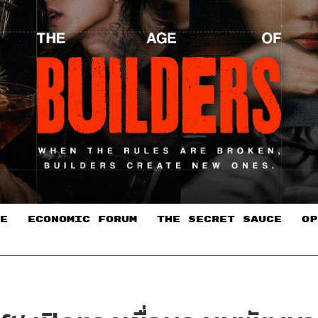
E
ECONOMIC FORUM
THE SECRET SAUCE​
OP