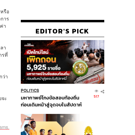
กหรือ
องการ
ค่า
EDITOR'S PICK
วลา
รที่
กว่า
POLITICS
517
มหากาพย์โกงข้อสอบท้องถิ่น
ดยจะ
ก่อนเดินหน้าสู่จุดจบในสัปดาห์
นี้
eams.