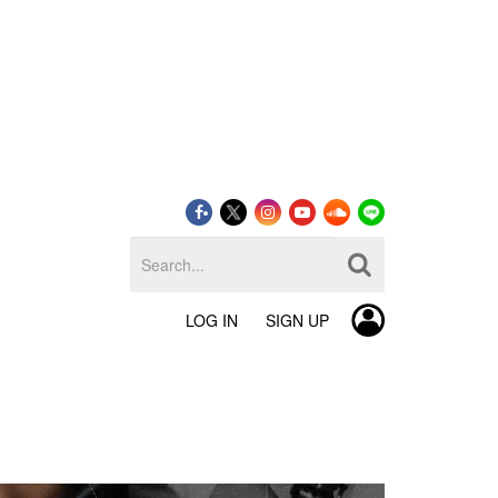
LOG IN
SIGN UP