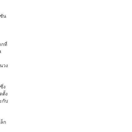
ชัน
กที่
a
ในวง
ึ่ง
ตั้ง
ะกับ
ล็ก