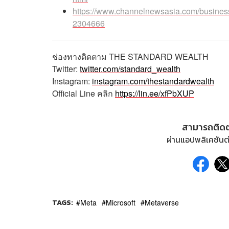
https://www.channelnewsasia.com/business
2304666
ช่องทางติดตาม
THE STANDARD WEALTH
Twitter:
twitter.com/standard_wealth
Instagram:
instagram.com/thestandardwealth
Official Line
คลิก
https://lin.ee/xfPbXUP
สามารถติด
ผ่านแอปพลิเคชันต่
TAGS:
Meta
Microsoft
Metaverse