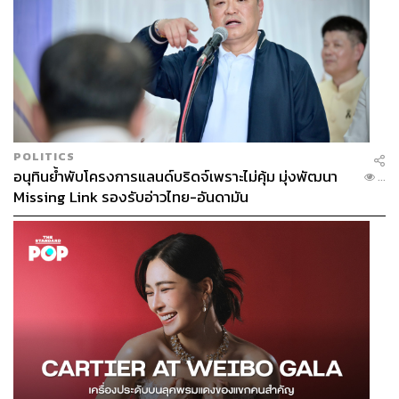
POLITICS
อนุทินย้ำพับโครงการแลนด์บริดจ์เพราะไม่คุ้ม มุ่งพัฒนา
...
Missing Link รองรับอ่าวไทย-อันดามัน