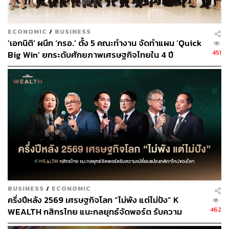
เป็นปีที่เปิดประเทศเต็มปี หลังจากธุรกิจจัดกิจกรรมทางการ
ตลาดได้รับผลกระทบอย่างมากในช่วงโควิด ทำให้ไม่
ECONOMIC
/
BUSINESS
สามารถจัดกิจกรรมทางการตลาดได้ นอกจากนี้ช่วงไตรมาส
‘เอกนิติ’ ผนึก ‘กรอ.’ ตั้ง 5 คณะทำงาน จัดทำแผน ‘Quick
1 และไตรมาส 4 ของทุกปี เป็นช่วงที่รายได้เติบโตสูง
451
Big Win’ ยกระดับศักยภาพเศรษฐกิจไทยใน 4 ปี
เนื่องจากเป็นช่วงเทศกาล การจัดกิจกรรมทางการตลาดจึงสูง
ขึ้นตามไปด้วย ในระยะยาวคาดว่าอุปสงค์การวางแผน
กลยุทธ์ทางการตลาดและการให้บริการจัดกิจกรรมส่งเสริม
ทางการตลาดจะเพิ่มขึ้น จากการแข่งขันในสินค้าต่างๆ ที่สูง
ขึ้น โดยเฉพาะในอุตสาหกรรมที่เป็นฐานลูกค้าหลักของ
บริษัท
รวมทั้งกลยุทธ์การขยายการให้บริการและขยายธุรกิจไปสู่
ธุรกิจที่เกี่ยวเนื่องกันของบริษัทจะช่วยหนุนให้รายได้เติบโต
อย่างสม่ำเสมอในอนาคต อัตรากำไรขั้นต้นและอัตรากำไร
สุทธิเริ่มฟื้นตัวจากรายได้ที่เพิ่มขึ้น โดยเฉพาะรายได้จากการ
BUSINESS
/
ECONOMIC
บริการจัดกิจกรรมทางด้านการตลาดที่ฟื้นตัวโดยเติบโต
ครึ่งปีหลัง 2569 เศรษฐกิจโลก “ไม่พัง แต่ไม่ปัง” K
27.79% จากช่วงเดียวกันของปีก่อน (YoY) ซึ่งเป็นบริการที่มี
462
WEALTH กสิกรไทย แนะกลยุทธ์จัดพอร์ต รับความ
อัตรากำไรขั้นต้นสูง ส่งผลให้อัตรากำไรสุทธิช่วงครึ่งแรกปี
เปลี่ยนแปลงกติกาใหม่ของโลก