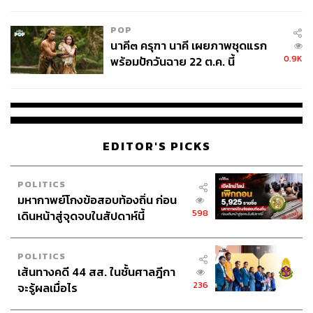
ไม่ใช่ผู้เดือดร้อนเสียหาย
POP
นาคี๓ ครุฑา นาคี เผยภาพชุดแรก
0.9K
พร้อมปักวันฉาย 22 ต.ค. นี้
94
EDITOR'S PICKS
ABOUT THE AUTHOR
ประลองยุทธ ผงงอย
POLITICS
มหากาพย์โกงข้อสอบท้องถิ่น ก่อน
THE STANDARD WEALTH Feature Editor
598
เดินหน้าสู่จุดจบในสัปดาห์นี้
POLITICS
เส้นทางคดี 44 สส. ในชั้นศาลฎีกา
236
จะรู้ผลเมื่อไร