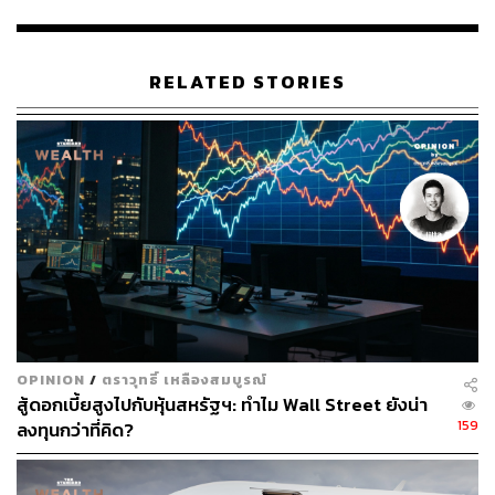
การจัดจำหน่ายหุ้น IPO
ภักดี เหล่างาม ประธานเจ้าหน้าที่บริหาร บมจ.มาร์เก็ต คอน
เน็กชั่นส์ เอเชีย (MCA) เปิดเผยว่า เงินที่ได้จากการระดมทุน
RELATED STORIES
ครั้งนี้จะนำไปใช้ลงทุนในสินทรัพย์สำหรับธุรกิจ Distributor
ใช้ชำระคืนเงินกู้ยืมจากสถาบันการเงิน และใช้เป็นเงิน
ทุนหมุนเวียน
โดยบริษัทมีนโยบายจ่ายเงินปันผลให้แก่ผู้ถือหุ้นในอัตราไม่
น้อยกว่า 30% ของกำไรสุทธิหลังจากหักภาษีเงินได้นิติบุคคล
จากกำไรสะสมของงบการเงินเฉพาะกิจการ และทุนสำรอง
ตามกฎหมายในแต่ละปี
MCA มีผู้ถือหุ้นใหญ่หลังเข้าจดทะเบียนคือ กลุ่มภักดี เหล่า
งาม ถือหุ้น 68.91%
OPINION
/
ตราวุทธิ์ เหลืองสมบูรณ์
สู้ดอกเบี้ยสูงไปกับหุ้นสหรัฐฯ: ทำไม Wall Street ยังน่า
159
ลงทุนกว่าที่คิด?
บล.ทิสโก้ จับตา 2 ปัจจัยเสี่ยง
ด้าน บล.ทิสโก้ ให้ความเห็นว่า MCA อยู่อุตสาหกรรมไมซ์