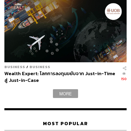
2566 โตขึ้น 69.57%YoY
อย่างไรก็ตามในระยะยาวธุรกิจที่เกี่ยวเนื่องกันทั้งหมดของ
บริษัทจะช่วยให้สามารถบริหารทรัพยากรได้มีประสิทธิภาพ
มากขึ้น ทำให้ต้นทุนต่างๆ ลดลงจากการประหยัดต่อขนาด
(Economies of Scale) และหากธุรกิจให้บริการจัดเรียงสินค้า
และธุรกิจผู้จัดจำหน่ายสินค้าเข้าสู่ช่วงการเติบโต อัตรากำไร
จะขยายตัวมากขึ้น
BUSINESS
/
BUSINESS
ปัจจัยที่ต้องติดตามต่อ ได้แก่
Wealth Expert: โลกการลงทุนขยับจาก Just-in-Time
150
สู่ Just-in-Case
การให้บริการหรือขยายธุรกิจเพิ่ม
การเติบโตของธุรกิจให้บริการจัดเรียงสินค้าและธุรกิจผู้
MORE
จัดจำหน่ายสินค้า
งบประมาณทางการตลาดของกลุ่มลูกค้า
MOST POPULAR
ความเสี่ยงธุรกิจ ได้แก่