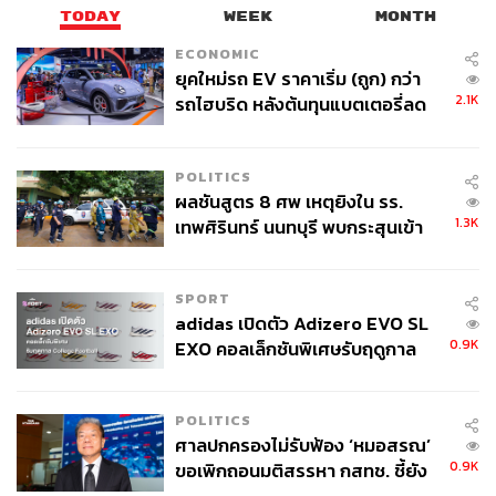
การพึ่งพิงพนักงานผู้ให้บริการจากภายนอก
TODAY
WEEK
MONTH
(Outsource)
ECONOMIC
การแข่งขันภายในอุตสาหกรรมที่สูง
ยุคใหม่รถ EV ราคาเริ่ม (ถูก) กว่า
สภาวะเศรษฐกิจในประเทศ
2.1K
รถไฮบริด หลังต้นทุนแบตเตอรี่ลด
ลง - จีนแห่บุกตลาดเกิดใหม่
โดยจากการประเมินมูลค่าเบื้องต้นด้วยวิธี PER เฉลี่ยของผู้
POLITICS
ประกอบธุรกิจใกล้เคียงกันที่ 37.6x เท่า ได้มูลค่าที่เหมาะสม
ผลชันสูตร 8 ศพ เหตุยิงใน รร.
ใกล้เคียงกับราคา IPO
1.3K
เทพศิรินทร์ นนทบุรี พบกระสุนเข้า
จุดสำคัญ ‘ศีรษะ-หน้าอก’ ครูถูกยิง
4 นัด จากระยะไกล
สามารถติดตาม THE STANDARD WEALTH
SPORT
ผ่านแอปพลิเคชันต่างๆ ที่คุณสะดวกหรือใช้งานอยู่แล้วได้เลย
adidas เปิดตัว Adizero EVO SL
0.9K
EXO คอลเล็กชันพิเศษรับฤดูกาล
College Football
POLITICS
ศาลปกครองไม่รับฟ้อง ‘หมอสรณ’
TAGS:
การลงทุน
การเงิน
IPO
MAI
0.9K
ขอเพิกถอนมติสรรหา กสทช. ชี้ยัง
บมจ.มาร์เก็ต คอนเน็กชั่นส์ เอเชีย