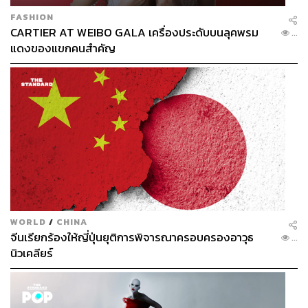
FASHION
CARTIER AT WEIBO GALA เครื่องประดับบนลุคพรม
...
แดงของแขกคนสำคัญ
WORLD
/
CHINA
จีนเรียกร้องให้ญี่ปุ่นยุติการพิจารณาครอบครองอาวุธ
...
นิวเคลียร์