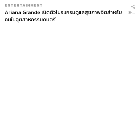
ENTERTAINMENT
Ariana Grande เปิดตัวโปรแกรมดูแลสุขภาพจิตสำหรับ
...
คนในอุตสาหกรรมดนตรี
News
Wealth
Pop
Podcast
Video
Now
Opinion
Careers
Events
Privacy
About
Contact
Policy
FOR
ADVERTISING
MEMBERSHIP