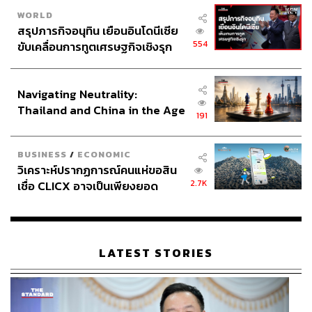
WORLD
สรุปภารกิจอนุทิน เยือนอินโดนีเซีย
554
ขับเคลื่อนการทูตเศรษฐกิจเชิงรุก
ประกาศหุ้นส่วนยุทธศาสตร์ไทย –
อินโดนีเซีย
Navigating Neutrality:
Thailand and China in the Age
191
of a New Global Order
BUSINESS
/
ECONOMIC
วิเคราะห์ปรากฏการณ์คนแห่ขอสิน
2.7K
เชื่อ CLICX อาจเป็นเพียงยอด
ภูเขาน้ำแข็ง ของปัญหาหนี้ครัว
เรือนไทยที่ถูกซุกไว้
LATEST STORIES