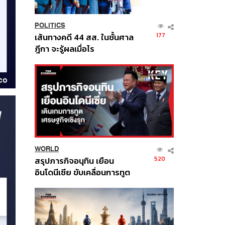
POLITICS
177
เส้นทางคดี 44 สส. ในชั้นศาล
ฎีกา จะรู้ผลเมื่อไร
WORLD
520
สรุปภารกิจอนุทิน เยือน
อินโดนีเซีย ขับเคลื่อนการทูต
เศรษฐกิจเชิงรุก ประกาศหุ้น
ส่วนยุทธศาสตร์ไทย –
อินโดนีเซีย