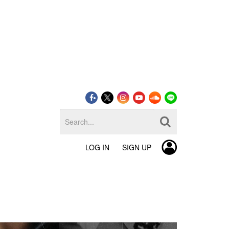
LOG IN
SIGN UP