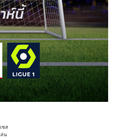
นเชส
เล่น