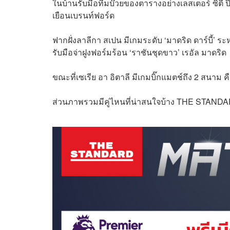
ในบ้านรับมือทีมบ๊วยของตารางอย่างเลสเตอร์ ซิตี้ ป
เยือนเบรนท์ฟอร์ด
ฟากฝั่งลาลีกา สเปน มีเกมระดับ ‘มาดริด ดาร์บี้’ 
รับมือจ่าฝูงฟอร์มร้อน ‘ราชันชุดขาว’ เรอัล มาดริด
ขณะที่เซเรีย อา อิตาลี มีเกมบิ๊กแมตช์ถึง 2 สนาม
ส่วนภาพรวมมีคู่ไหนที่น่าสนใจบ้าง THE STANDAR