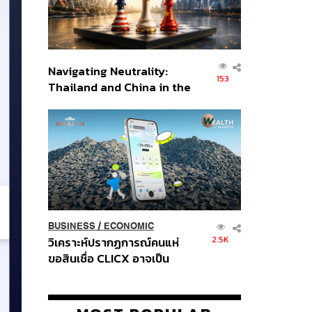
Navigating Neutrality:
153
Thailand and China in the
Age of a New Global
Order
BUSINESS
/
ECONOMIC
2.5K
วิเคราะห์ปรากฏการณ์คนแห่
ขอสินเชื่อ CLICX อาจเป็น
เพียงยอดภูเขาน้ำแข็ง ของ
ปัญหาหนี้ครัวเรือนไทยที่ถูกซุก
ไว้