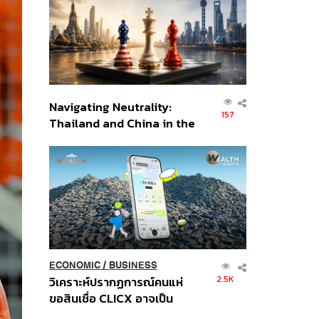
อินโดนีเซีย
Navigating Neutrality:
157
Thailand and China in the
Age of a New Global
Order
ECONOMIC
/
BUSINESS
2.5K
วิเคราะห์ปรากฏการณ์คนแห่
ขอสินเชื่อ CLICX อาจเป็น
เพียงยอดภูเขาน้ำแข็ง ของ