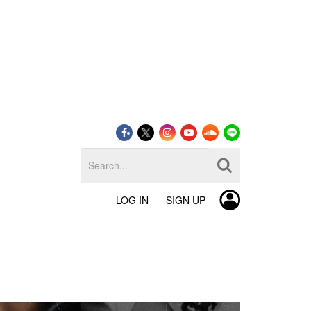
LOG IN
SIGN UP