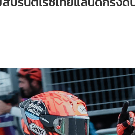
ัยสปรินต์เรซไทยแลนด์กรังด์ป