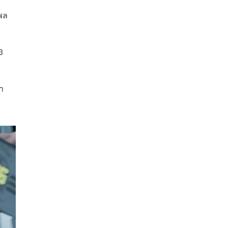
โพล
3
า