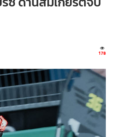
รีซ์ ด้านสมเกียรติจบ
178