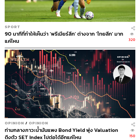
นั้นกลยุทธ์ข้างต้นยังคงมีความน่าสนใจในช่วงที่ตลาดมี
ความผันผวน เนื่องจากผลตอบแทนของกองทุนมีความ
สัมพันธ์กับผลตอบแทนของตลาดที่ต่ำ ทำให้นักลงทุนได้
ประโยชน์ในแง่ของการกระจายความเสี่ยงอีกด้วย
SPORT
90 นาทีที่ทำให้เห็นว่า ‘พรีเมียร์ลีก’ ต่างจาก ‘ไทยลีก’ มาก
แม้ว่ากลยุทธ์ Market Neutral จะมีข้อดีหลายประการ แต่ก็มี
320
แค่ไหน
ข้อจำกัดบางประการ เช่น ผลตอบแทนโดยรวมมักไม่สูงเมื่อ
เทียบกับกลยุทธ์การถือลงทุนในช่วงตลาดขาขึ้น และการเข้า
ถึงกลยุทธ์ดังกล่าวโดยตรงผ่านเฮดจ์ฟันด์ (Hedged Funds)
มักจำกัดอยู่กับนักลงทุนสถาบันหรือนักลงทุนที่มีเงินลงทุนสูง
อย่างไรก็ดีนักลงทุนรายย่อยสามารถเข้าถึงการลงทุนใน
ลักษณะข้างต้นผ่านการลงทุนในกองทุนฟีดเดอร์ เช่น กองทุน
กองทุนเปิดไทยพาณิชย์ โกลบอล อิควิตี้ แอพโซลูทรีเทิร์น
(SCBGEAR) ที่มีนโยบายการลงทุนผ่านกองทุนหลักที่ลงทุน
ในหุ้นต่างประเทศทั่วโลก หรือ กองทุนเปิดไทยพาณิชย์ Asia
Pacific Equity Absolute Return (SCBABSAP) ที่ลงทุนใน
หุ้นในภูมิภาคเอเชียแปซิฟิก
OPINION
/
OPINION
ท่ามกลางภาวะน้ำมันแพง Bond Yield พุ่ง Valuation
โดยทั้งสองกองทุนมีเป้าหมายในการสร้างผลตอบแทนแบบ
150
ตึงตัว SET Index ไปต่อได้อีกแค่ไหน