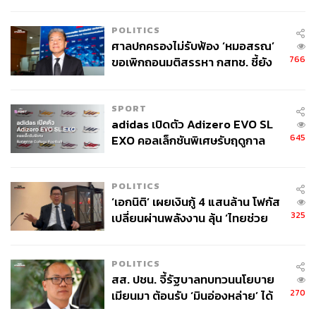
จุดสำคัญ ‘ศีรษะ-หน้าอก’ ครูถูกยิง
เติมและขอรับหนังสือชี้ชวนได้ที่ธนาคารไทยพาณิชย์
4 นัด จากระยะไกล
หรือ บลจ. ไทยพาณิชย์ โทร. 02-777-7777
POLITICS
www.scbam.com
ศาลปกครองไม่รับฟ้อง ‘หมอสรณ’
766
ขอเพิกถอนมติสรรหา กสทช. ชี้ยัง
ไม่ใช่ผู้เดือดร้อนเสียหาย
สามารถติดตาม THE STANDARD WEALTH
ผ่านแอปพลิเคชันต่างๆ ที่คุณสะดวกหรือใช้งานอยู่แล้วได้เลย
SPORT
adidas เปิดตัว Adizero EVO SL
645
EXO คอลเล็กชันพิเศษรับฤดูกาล
College Football
POLITICS
TAGS:
ภคสุนาท จิตมั่นชัยธรรม
การลงทุน
Opinion
‘เอกนิติ’ เผยเงินกู้ 4 แสนล้าน โฟกัส
ตลาดหุ้น
กองทุน
325
เปลี่ยนผ่านพลังงาน ลุ้น ‘ไทยช่วย
บริษัทหลักทรัพย์จัดการกองทุน เอ็มเอฟซี จำกัด (มหาชน)
ไทยพลัส’ เฟส 2 รอประเมินความ
- MFC
เหมาะสม
POLITICS
สส. ปชน. จี้รัฐบาลทบทวนนโยบาย
270
เมียนมา ต้อนรับ ‘มินอ่องหล่าย’ ได้
แค่สัญญาว่างเปล่า