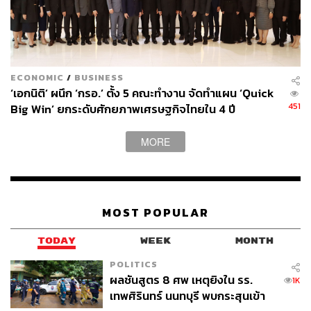
market neutral เป็นการลงทุนที่มีกลยุทธ์แบบซับซ้อน
ดังนั้น ผู้ลงทุนมีความเสี่ยงที่จะสูญเสียเงินต้นทั้งหมด
และ/หรือได้รับเงินต้นคืนไม่เต็มจำนวน และ/หรือผล
ตอบแทนไม่เป็นไปตามที่คาดไว้ อันเกิดจากสาเหตุ เช่น
ECONOMIC
/
BUSINESS
มูลค่าของสินทรัพย์ที่ลงทุน เคลื่อนไหวไปในทิศทางตรง
‘เอกนิติ’ ผนึก ‘กรอ.’ ตั้ง 5 คณะทำงาน จัดทำแผน ‘Quick
ข้ามกับที่คาดการณ์ เป็นต้น
451
Big Win’ ยกระดับศักยภาพเศรษฐกิจไทยใน 4 ปี
การลงทุนในผลิตภัณฑ์ในตลาดทุนที่มีความเสี่ยงสูง
หรือมีความซับซ้อน ซึ่งมีปัจจัยอ้างอิง มีความแตกต่าง
MORE
จากการลงทุนในปัจจัยอ้างอิงโดยตรง จึงอาจทำให้
ราคาของผลิตภัณฑ์ในตลาดทุนดังกล่าวมีความผันผวน
แตกต่างจากราคาของปัจจัยอ้างอิงได้
กองทุนไม่ได้ป้องกันความเสี่ยงจากอัตราแลกเปลี่ยนทั้ง
MOST POPULAR
จำนวน ผู้ลงทุนอาจขาดทุนหรือได้รับกำไรจากอัตรา
แลกเปลี่ยน หรือได้รับเงินคืนต่ำกว่าเงินลงทุนเริ่มแรก
TODAY
WEEK
MONTH
ได้
ผู้ลงทุนควรทำความเข้าใจลักษณะสินค้า เงื่อนไขผล
POLITICS
ผลชันสูตร 8 ศพ เหตุยิงใน รร.
ตอบแทน ความเสี่ยง รวมถึงควรขอคำแนะนำเพิ่มเติม
1K
เทพศิรินทร์ นนทบุรี พบกระสุนเข้า
จากผู้ประกอบธุรกิจก่อนตัดสินใจลงทุน สอบถามเพิ่ม