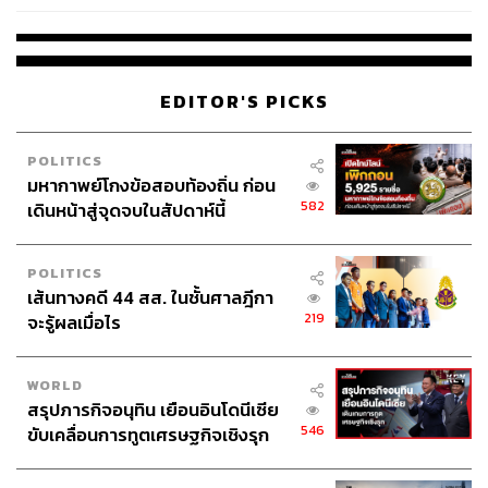
267
EDITOR'S PICKS
ABOUT THE AUTHOR
POLITICS
มหากาพย์โกงข้อสอบท้องถิ่น ก่อน
ภคสุนาท จิตมั่นชัยธรรม
582
เดินหน้าสู่จุดจบในสัปดาห์นี้
Executive Director, กลุ่มจัดสรรสินทรัพย์และ
กองทุนต่างประเทศ บริษัทหลักทรัพย์จัดการ
กองทุน ไทยพาณิชย์ จำกัด
POLITICS
เส้นทางคดี 44 สส. ในชั้นศาลฎีกา
219
จะรู้ผลเมื่อไร
WORLD
สรุปภารกิจอนุทิน เยือนอินโดนีเซีย
546
ขับเคลื่อนการทูตเศรษฐกิจเชิงรุก
ประกาศหุ้นส่วนยุทธศาสตร์ไทย –
อินโดนีเซีย