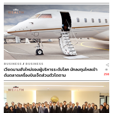
Absolute Return โดยมีลักษณะการบริหารแบบ Market
Neutral Strategy โดยมีการบริหารจัดการความเสี่ยงอย่าง
เป็นระบบ และมีผลตอบแทนย้อนหลังที่สม่ำเสมอและความ
ผันผวนต่ำกว่ากองทุนรวมตราสารทุนทั่วไป เหมาะสำหรับนัก
ลงทุนที่ต้องการปกป้องพอร์ตและลดความเสี่ยงจากความไม่
แน่นอนของตลาด การจัดสรรกลยุทธ์ดังกล่าวในพอร์ตการ
ลงทุนรอง (Satellite Portfolio) ในลักษณะของ “กันชน” เพื่อ
ใช้รักษาเสถียรภาพ และลดความเสี่ยงขาลงของพอร์ตการ
ลงทุนหลัก (Core Portfolio) ในภาพรวม ทั้งนี้กองทุนประเภท
Absolute Return ถูกจัดให้เป็นกองทุนรวมความเสี่ยงสูง/ซับ
ซ้อน เนื่องจากมีการลงทุนในสินทรัพย์ซับซ้อน เช่น สินค้า
BUSINESS
/
BUSINESS
เวียดนามฮับใหม่ของผู้บริหารระดับโลก นักลงทุนไหลเข้า
โภคภัณฑ์ สัญญาซื้อขายล่วงหน้า
258
ดันตลาดเครื่องบินเจ็ตส่วนตัวโตตาม
ภาพ:
Maximusnd/Getty Images
หมายเหตุ:
Complex Fund กองทุนรวมที่มีความเสี่ยงสูงหรือซับ
ซ้อน
กองทุนหลักมีการลงทุนโดยใช้กลยุทธ์ long/short