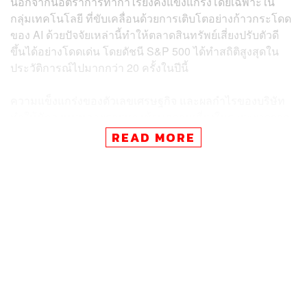
นอกจากนี้อัตราการทำกำไรยังคงแข็งแกร่งโดยเฉพาะใน
กลุ่มเทคโนโลยี ที่ขับเคลื่อนด้วยการเติบโตอย่างก้าวกระโดด
ของ AI ด้วยปัจจัยเหล่านี้ทำให้ตลาดสินทรัพย์เสี่ยงปรับตัวดี
ขึ้นได้อย่างโดดเด่น โดยดัชนี S&P 500 ได้ทำสถิติสูงสุดใน
ประวัติการณ์ไปมากกว่า 20 ครั้งในปีนี้
ความแข็งแกร่งของตัวเลขเศรษฐกิจ และผลกำไรของบริษัท
ทำให้นักลงทุนหลายรายมองข้ามความเสี่ยงในระยะยาวจาก
ประเด็นสงครามการค้า แม้ว่าจะมีการเจรจาเพื่อลดอัตรา
READ MORE
ภาษีไปบ้าง แต่ในท้ายที่สุดอัตราภาษีดังกล่าวยังคงอยู่ใน
ระดับสูงกว่าในอดีตอย่างมีนัยสำคัญ เมื่อเข้าสู่ช่วงที่เหลือของ
ปีนี้ ความเสี่ยงที่เคยถูกมองข้ามจะมีแนวโน้มเด่นชัดขึ้น จาก
สัญญาณการชะลอตัวทางเศรษฐกิจผ่านข้อมูลการสำรวจ
(Soft Data) ที่ออกมาก่อนหน้านี้ ที่สะท้อนให้เห็นถึง ความ
เชื่อมั่นผู้บริโภคที่ปรับตัวลดลง ปริมาณเงินออมในภาคครัว
เรือนที่อยู่ในระดับต่ำ และดัชนีผู้จัดการฝ่ายจัดซื้อ (PMI) ที่
อ่อนตัวลงทั้งภาคการผลิตและภาคบริการ บ่งชี้ถึงความกังวล
ของผู้ผลิตต่อผลกระทบหลังจากการเร่งส่งออก (Front-
Loading) ในช่วงก่อนหน้า โดยระดับสินค้าคงคลังที่เพิ่มขึ้น