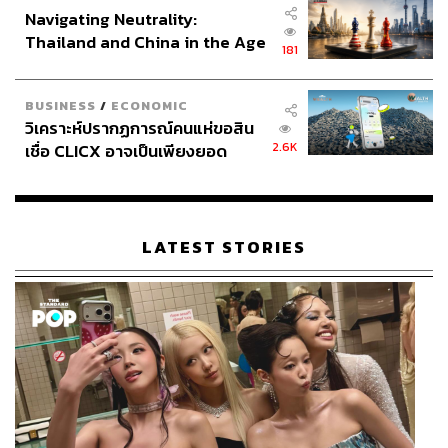
Navigating Neutrality:
Thailand and China in the Age
181
of a New Global Order
BUSINESS
/
ECONOMIC
วิเคราะห์ปรากฏการณ์คนแห่ขอสิน
2.6K
เชื่อ CLICX อาจเป็นเพียงยอด
ภูเขาน้ำแข็ง ของปัญหาหนี้ครัว
เรือนไทยที่ถูกซุกไว้
LATEST STORIES