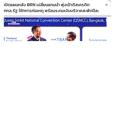
เปิดแผนหลัง BRN เปลี่ยนแกนนำ พุ่งเป้าดิสเครดิต
...
กกล.รัฐ ใช้ทหารก่อเหตุ พร้อมระดมเงินบริจาคสะพัดปีละ
2,000 ล้านบาท
WORLD
“เศรษฐกิจต้องไม่สะดุด” อนุทินจับมือมินอ่องหล่าย ตั้งเป้า
...
การค้า 12,000 ล้านดอลลาร์ ผลักดันการค้าชายแดน