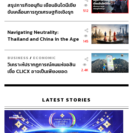
สรุปภารกิจอนุทิน เยือนอินโดนีเซีย
512
ขับเคลื่อนการทูตเศรษฐกิจเชิงรุก
ประกาศหุ้นส่วนยุทธศาสตร์ไทย –
อินโดนีเซีย
Navigating Neutrality:
Thailand and China in the Age
145
of a New Global Order
BUSINESS
/
ECONOMIC
วิเคราะห์ปรากฏการณ์คนแห่ขอสิน
2.4K
เชื่อ CLICX อาจเป็นเพียงยอด
ภูเขาน้ำแข็ง ของปัญหาหนี้ครัว
เรือนไทยที่ถูกซุกไว้
LATEST STORIES