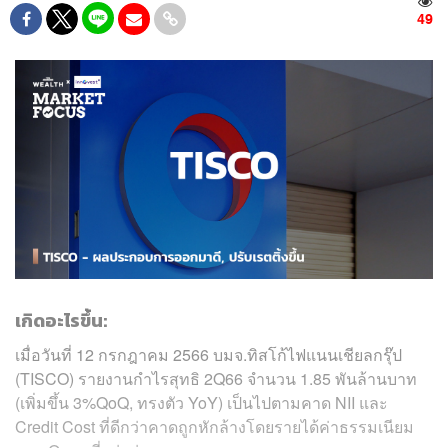
49
เกิดอะไรขึ้น:
เมื่อวันที่ 12 กรกฎาคม 2566 บมจ.ทิสโก้ไฟแนนเชียลกรุ๊ป
(TISCO) รายงานกำไรสุทธิ 2Q66 จำนวน 1.85 พันล้านบาท
(เพิ่มขึ้น 3%QoQ, ทรงตัว YoY) เป็นไปตามคาด NII และ
Credit Cost ที่ดีกว่าคาดถูกหักล้างโดยรายได้ค่าธรรมเนียม