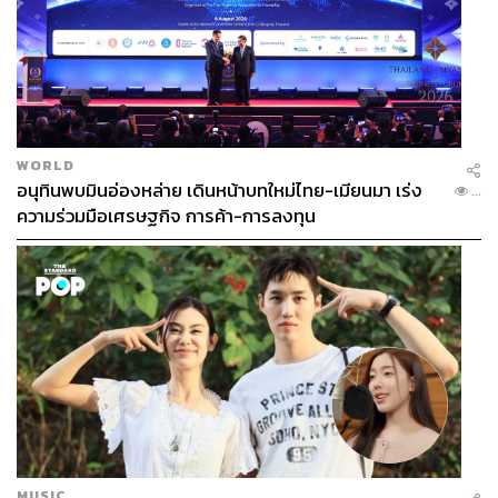
WORLD
อนุทินพบมินอ่องหล่าย เดินหน้าบทใหม่ไทย-เมียนมา เร่ง
...
ความร่วมมือเศรษฐกิจ การค้า-การลงทุน
MUSIC