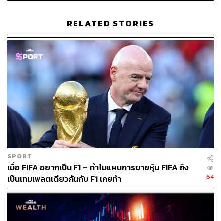
กระทบอย่างไร:
RELATED STORIES
วันที่ 13 กรกฎาคม ณ 12.30 น. ราคาหุ้น TISCO ปรับเพิ่มขึ้น
0.78%DoD สู่ระดับ 96.75 บาท ขณะที่ SET Index ทรงตัว
DoD อยู่ที่ระดับ 1,491.11 จุด
แนวโน้มผลประกอบการปี 2566:
InnovestX Research คาดว่ากำไร 3Q66 จะอยู่ในระดับ
ทรงตัว QoQ และเพิ่มขึ้นเล็กน้อย YoY ส่วนปี 2566 คาดว่า
กำไรจะเติบโต 2% โดยเกิดจากสินเชื่อที่เติบโต 8%NIM ใน
ระดับทรงตัว Credit Cost ที่ลดลง 9 bps และ Non-NII ที่ลดลง
3%
SPORT
เมื่อ FIFA อยากเป็น F1 – ทำไมแผนการขายหุ้น FIFA ถึง
อย่างไรก็ดี หลังจากราคาหุ้นปรับตัวลดลง 7% จากจุดสูงสุด
64
เป็นเทมเพลตเดียวกันกับ F1 เคยทำ
YTD จึงปรับเรตติ้งสำหรับ TISCO ขึ้นสู่ Outperform และปรับ
ราคาเป้าหมายเพิ่มขึ้นจาก 105 บาท สู่ 108 บาทต่อหุ้น (1.9
เท่าของประมาณการ BVPS ปี 2567) เนื่องจากปรับปีฐานที่
ใช้ประเมินราคาเป้าหมายเป็นปี 2567 ขณะที่ผลตอบแทนจาก