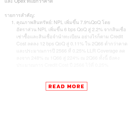
และ Opex ที่แย่กว่าคาด
รายการสำคัญ:
คุณภาพสินทรัพย์: NPL เพิ่มขึ้น 7.9%QoQ โดย
อัตราส่วน NPL เพิ่มขึ้น 6 bps QoQ สู่ 2.2% จากสินเชื่อ
เช่าซื้อและสินเชื่อจำนำทะเบียน อย่างไรก็ตาม Credit
Cost ลดลง 12 bps QoQ สู่ 0.11% ใน 2Q66 ต่ำกว่าคาด
และประมาณการปี 2566 ที่ 0.25% LLR Coverage ลด
ลงจาก 248% ณ 1Q66 สู่ 224% ณ 2Q66 ทั้งนี้ ยังคง
ประมาณการ Credit Cost ปี 2566 ไว้ที่ 0.25%
การเติบโตของสินเชื่อ: แข็งแกร่งกว่าคาด เพิ่มขึ้น
READ MORE
4.7%QoQ, 13.4%YoY และ 5.2%YTD หลักๆ เกิดจาก
สินเชื่อธุรกิจ (เพิ่มขึ้น 22%QoQ, 48.7%YoY,
26.5%YTD) และสินเชื่อจำนำทะเบียน (เพิ่มขึ้น
3.7%QoQ, 18.8%YoY, 8.2%YTD) แม้ว่ามีการหดตัว
ของสินเชื่อเช่าซื้อ (ลดลง 0.6%QoQ, 0.3%YoY,
1.3%YTD) สินเชื่อ SMEs (ลดลง 2.3%QoQ, เพิ่มขึ้น
33.7%YoY, ลดลง 11.1%YTD) และสินเชื่อเพื่อที่อยู่