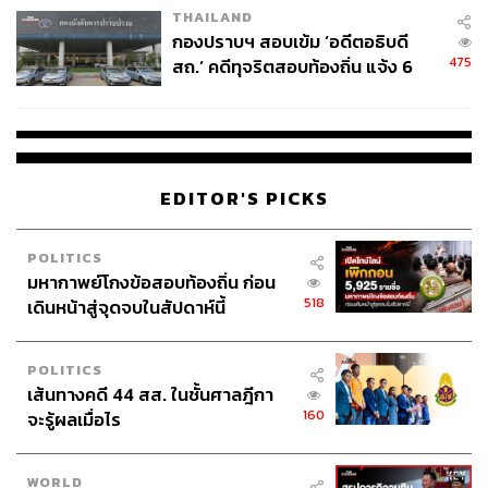
THAILAND
กองปราบฯ สอบเข้ม ‘อดีตอธิบดี
475
สถ.’ คดีทุจริตสอบท้องถิ่น แจ้ง 6
ข้อหาหนัก จ่อชง ป.ป.ช. 12 ส.ค. นี้
EDITOR'S PICKS
POLITICS
มหากาพย์โกงข้อสอบท้องถิ่น ก่อน
518
เดินหน้าสู่จุดจบในสัปดาห์นี้
POLITICS
เส้นทางคดี 44 สส. ในชั้นศาลฎีกา
160
จะรู้ผลเมื่อไร
WORLD