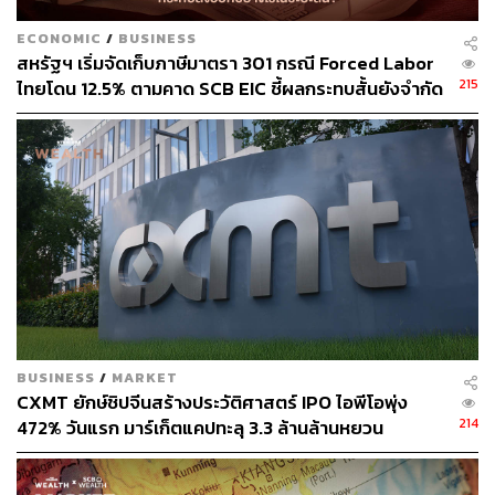
ECONOMIC
/
BUSINESS
สหรัฐฯ เริ่มจัดเก็บภาษีมาตรา 301 กรณี Forced Labor
49
215
ไทยโดน 12.5% ตามคาด SCB EIC ชี้ผลกระทบสั้นยังจำกัด
แม้ส่งออก มิ.ย. โตแรง 20.8% แต่นำเข้าพุ่งดันดุลการค้า
ขาดดุลหนัก
ABOUT THE AUTHOR
THE STANDARD WEALTH
สำนักข่าวเศรษฐกิจ ธุรกิจ และการลงทุน โดย
ทีมข่าว THE STANDARD
BUSINESS
/
MARKET
CXMT ยักษ์ชิปจีนสร้างประวัติศาสตร์ IPO ไอพีโอพุ่ง
214
472% วันแรก มาร์เก็ตแคปทะลุ 3.3 ล้านล้านหยวน