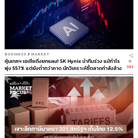
เงินปันผลดูน่าสนใจที่ 8.2% สำหรับปี 2566
ปัจจัยเสี่ยงสำคัญที่ต้องติดตามคือ ความเสี่ยงด้านคุณภาพ
สินทรัพย์จากเงินเฟ้อสูง เศรษฐกิจโลกชะลอตัว และตลาดทุน
ผันผวน
สามารถติดตาม THE STANDARD WEALTH
BUSINESS
/
MARKET
หุ้นเทคฯ เอเชียดิ่งยกแผง! SK Hynix นำทีมร่วง แม้กำไร
ผ่านแอปพลิเคชันต่างๆ ที่คุณสะดวกหรือใช้งานอยู่แล้วได้เลย
393
พุ่ง 557% แต่ยังต่ำกว่าคาด นักวิเคราะห์ชี้ตลาดกำลังล้าง
‘ฟองสบู่’ AI
TAGS:
ตลาดหุ้น
หุ้น
Market Focus
Tisco