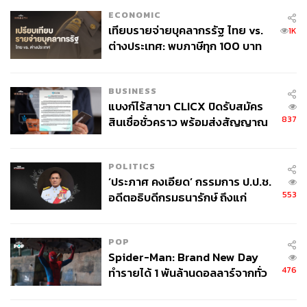
ECONOMIC
เทียบรายจ่ายบุคลากรรัฐ ไทย vs.
1K
ต่างประเทศ: พบภาษีทุก 100 บาท
ของคนไทยใช้ไปกับข้าราชการเฉียด
40 บาท
BUSINESS
แบงก์ไร้สาขา CLICX ปิดรับสมัคร
837
สินเชื่อชั่วคราว พร้อมส่งสัญญาณ
เตือนกลุ่มกู้เงินผิดวัตถุประสงค์-ให้
ข้อมูลเท็จ เตรียมดำเนินคดีเด็ดขาด
POLITICS
‘ประภาศ คงเอียด’ กรรมการ ป.ป.ช.
553
อดีตอธิบดีกรมธนารักษ์ ถึงแก่
อนิจกรรม
POP
Spider-Man: Brand New Day
476
ทำรายได้ 1 พันล้านดอลลาร์จากทั่ว
โลกภายใน 6 วัน