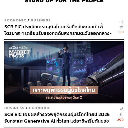
TAGS:
โรงเรียนนานาชาติสิงคโปร์ (SISB)
SCBS Wealth Research
Market Focus
ECONOMIC
/
BUSINESS
SCB EIC ประเมินเศรษฐกิจไทยครึ่งปีหลังชะลอตัว ชี้
130
ไตรมาส 4 เตรียมรับแรงกดดันสงครามตะวันออกกลาง-
กำแพงภาษีสหรัฐฯ ระลอกใหม่
126
ABOUT THE AUTHOR
SCB WEALTH
ศูนย์ข้อมูลที่ให้คำแนะนำ วิเคราะห์เจาะลึก
BUSINESS
/
ECONOMIC
ด้านการลงทุนที่ครอบคลุมทุกผลิตภัณฑ์
SCB EIC เผยผลสำรวจพฤติกรรมผู้บริโภคไทยปี 2026
ทางการเงินทั้งในและต่างประเทศ โดยบริษัท
หลักทรัพย์ ไทยพาณิชย์ จำกัด หรือ SCBS หา
290
รับกระแส Generative AI ทั่วโลก แต่อาชีพเริ่มต้นของ
ข้อมูลการลงทุนเพิ่มเติมได้ที่
Gen Z เผชิญความเสี่ยงความมั่นคง