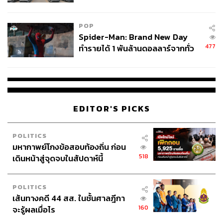
ข้อหาหนัก จ่อชง ป.ป.ช. 12 ส.ค. นี้
POP
Spider-Man: Brand New Day
477
ทำรายได้ 1 พันล้านดอลลาร์จากทั่ว
โลกภายใน 6 วัน
EDITOR'S PICKS
POLITICS
มหากาพย์โกงข้อสอบท้องถิ่น ก่อน
518
เดินหน้าสู่จุดจบในสัปดาห์นี้
POLITICS
เส้นทางคดี 44 สส. ในชั้นศาลฎีกา
160
จะรู้ผลเมื่อไร