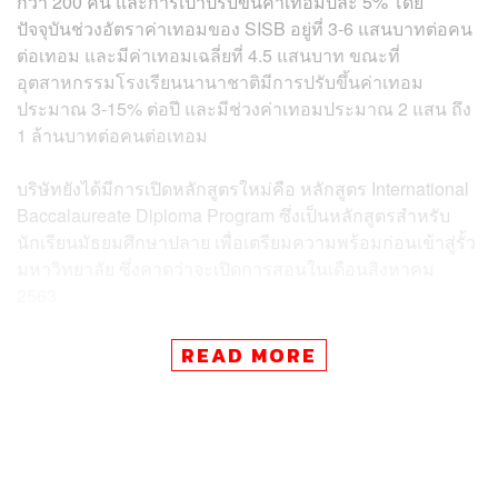
กว่า 200 คน และการเป้าปรับขึ้นค่าเทอมปีละ 5% โดย
ปัจจุบันช่วงอัตราค่าเทอมของ SISB อยู่ที่ 3-6 แสนบาทต่อคน
ต่อเทอม และมีค่าเทอมเฉลี่ยที่ 4.5 แสนบาท ขณะที่
อุตสาหกรรมโรงเรียนนานาชาติมีการปรับขึ้นค่าเทอม
ประมาณ 3-15% ต่อปี และมีช่วงค่าเทอมประมาณ 2 แสน ถึง
1 ล้านบาทต่อคนต่อเทอม
บริษัทยังได้มีการเปิดหลักสูตรใหม่คือ หลักสูตร International
Baccalaureate Diploma Program ซึ่งเป็นหลักสูตรสำหรับ
นักเรียนมัธยมศึกษาปลาย เพื่อเตรียมความพร้อมก่อนเข้าสู่รั้ว
มหาวิทยาลัย ซึ่งคาดว่าจะเปิดการสอนในเดือนสิงหาคม
2563
ทั้งนี้ ผู้บริหารได้เปิดเผยว่า ได้ซื้อที่ดินใกล้เคียงกับโรงเรียน
READ MORE
นานาชาติสิงคโปร์ธนบุรีกว่า 8 ไร่ มูลค่า 70 ล้านบาท เพื่อ
ขยายการรองรับนักเรียนเพิ่มขึ้นอีก 600 คน เบื้องต้นคาดว่า
มูลค่าก่อสร้างไว้ที่ 300 ล้านบาท โดยใช้เงินทุนจากกระแส
เงินสดจากการดำเนินงาน และเงินที่ระดมทุนจากการออก
IPO ขณะเดียวกันบริษัทยังได้ศึกษาและเจรจากับพันธมิตร