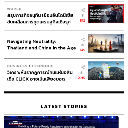
WORLD
สรุปภารกิจอนุทิน เยือนอินโดนีเซีย
512
ขับเคลื่อนการทูตเศรษฐกิจเชิงรุก
ประกาศหุ้นส่วนยุทธศาสตร์ไทย –
อินโดนีเซีย
Navigating Neutrality:
Thailand and China in the Age
145
of a New Global Order
BUSINESS
/
ECONOMIC
วิเคราะห์ปรากฏการณ์คนแห่ขอสิน
2.4K
เชื่อ CLICX อาจเป็นเพียงยอด
ภูเขาน้ำแข็ง ของปัญหาหนี้ครัว
เรือนไทยที่ถูกซุกไว้
LATEST STORIES