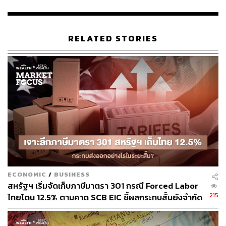
ต้นทุนภาระดอกเบี้ยจ่ายลดลง หลังนำเงินที่ได้รับจากการขาย
หุ้นไอพีโอส่วนหนึ่งไปชำระคืนหนี้สถาบันการเงิน โดยรวมจึง
คาดผลประกอบการปีนี้น่าจะเติบโตได้จากปีก่อน
RELATED STORIES
มุมมองระยะยาว:
SCBS มองว่า SISB เป็นหุ้นที่มีศักยภาพในการเติบโตใน
ระยะยาว เนื่องจากในปัจจุบันผู้ปกครองเริ่มให้ความสำคัญต่อ
การศึกษาของบุตรมากขึ้น ซึ่งปัจจัยบวกหนุนต่อจำนวน
นักเรียนที่เพิ่มขึ้น
ยิ่งไปกว่านั้น SISB ยังเป็นหุ้นที่มีศักยภาพในการทำกำไรสูง
โดยสามารถปรับเพิ่มค่าเทอมได้ในอัตราที่สูงกว่าต้นทุน ซึ่ง
ส่วนใหญ่เป็นค่าใช้จ่ายด้านบุคลากร ตลอดจนรายได้มีความ
มั่นคงจากการให้การเรียนการสอนนักเรียนตั้งแต่ระดับเตรียม
ECONOMIC
/
BUSINESS
อนุบาลถึงระดับมัธยมศึกษาตอนปลาย ซึ่งคิดเป็นระยะเวลา
สหรัฐฯ เริ่มจัดเก็บภาษีมาตรา 301 กรณี Forced Labor
การศึกษาราว 16 ปี
215
ไทยโดน 12.5% ตามคาด SCB EIC ชี้ผลกระทบสั้นยังจำกัด
แม้ส่งออก มิ.ย. โตแรง 20.8% แต่นำเข้าพุ่งดันดุลการค้า
อย่างไรก็ดี นักลงทุนควรพิจารณาถึง Valuation ของราคาหุ้น
ขาดดุลหนัก