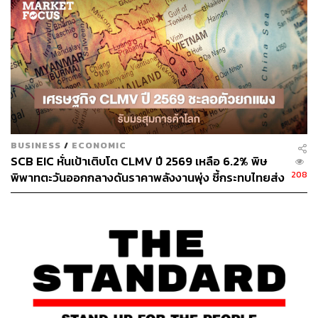
ซึ่งปัจจุบันซื้อขายกันที่ P/E 46.78 เท่า ตลอดจนคำนึงถึงภาวะ
การแข่งขันที่เริ่มรุนแรงขึ้น หลังมีผู้ประกอบการรายใหญ่
หลายรายวางแผนเปิดโรงเรียนนานาชาติแห่งใหม่เพิ่มอีกใน
อนาคต ซึ่งจะเป็นปัจจัยเสี่ยงต่อทิศทางผลการดำเนินงานใน
อนาคตได้ รวมทั้งต้องติดตามการเพิ่มขึ้นของจำนวนนักเรียน
ใหม่ว่าเป็นไปตามที่ผู้บริหารตั้งเป้าไว้ปีละ 200 คนหรือไม่
ข้อมูลพื้นฐาน:
บมจ. เอสไอเอสบี (SISB) ดำเนินธุรกิจโรงเรียนนานาชาติ
BUSINESS
/
ECONOMIC
โดยมีโรงเรียนทั้งสิ้น 5 แห่ง ได้แก่
SCB EIC หั่นเป้าเติบโต CLMV ปี 2569 เหลือ 6.2% พิษ
208
พิพาทตะวันออกกลางดันราคาพลังงานพุ่ง ชี้กระทบไทยส่ง
โรงเรียนนานาชาติสิงคโปร์กรุงเทพ
ออกโตแผ่ว-ยอดเกินดุลการค้าลดลง
โรงเรียนนานาชาติสิงคโปร์สุวรรณภูมิ
โรงเรียนนานาชาติสิงคโปร์ธนบุรี
โรงเรียนนานาชาติสิงคโปร์เอกมัย
โรงเรียนนานาชาติสิงคโปร์เชียงใหม่ (SISB ถือหุ้น
50%)
พิสูจน์อักษร: ภาวิกา ขันติศรีสกุล