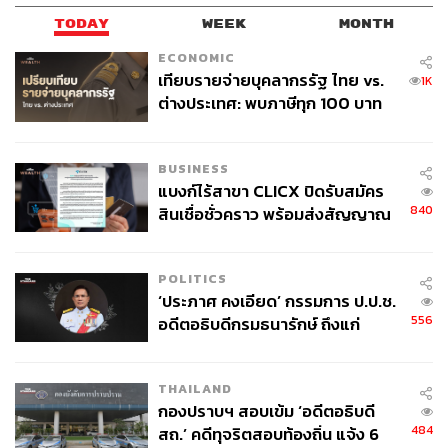
TODAY
WEEK
MONTH
ECONOMIC
เทียบรายจ่ายบุคลากรรัฐ ไทย vs.
1K
ต่างประเทศ: พบภาษีทุก 100 บาท
ของคนไทยใช้ไปกับข้าราชการเฉียด
40 บาท
BUSINESS
แบงก์ไร้สาขา CLICX ปิดรับสมัคร
840
สินเชื่อชั่วคราว พร้อมส่งสัญญาณ
เตือนกลุ่มกู้เงินผิดวัตถุประสงค์-ให้
ข้อมูลเท็จ เตรียมดำเนินคดีเด็ดขาด
POLITICS
‘ประภาศ คงเอียด’ กรรมการ ป.ป.ช.
556
อดีตอธิบดีกรมธนารักษ์ ถึงแก่
อนิจกรรม
THAILAND
กองปราบฯ สอบเข้ม ‘อดีตอธิบดี
484
สถ.’ คดีทุจริตสอบท้องถิ่น แจ้ง 6