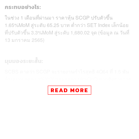
กระทบอย่างไร:
ในช่วง 1 เดือนที่ผ่านมา ราคาหุ้น SCGP ปรับตัวขึ้น
1.65%MoM สู่ระดับ 65.25 บาท ต่ำกว่า SET Index เล็กน้อย
ที่ปรับตัวขึ้น 3.3%MoM สู่ระดับ 1,680.02 จุด (ข้อมูล ณ วันที่
13 มกราคม 2565)
มุมมองระยะสั้น:
SCBS คาดว่า SCGP จะรายงานกำไรสุทธิ 4Q64 ที่ 1.5 พัน
ล้านบาท ลดลง 1%YoY และลดลง 18%QoQ หากตัดรายการ
พิเศษออกไป กำไรปกติจะอยู่ที่ 1.5 พันล้านบาท ลดลง
READ MORE
10%YoY และลดลง 5%QoQ โดยมีสาเหตุมาจาก Margin ที่
ลดลง ทั้งจากสายธุรกิจบรรจุภัณฑ์แบบครบวงจร และสาย
ธุรกิจเยื่อและกระดาษ ซึ่งจะไปหักล้างผลบวกจากรายได้ที่สูง
ขึ้น จากการเติบโตของธุรกิจตามปกติ และการทำ M&P
ด้านรายได้ 4Q64 มีแนวโน้มเติบโต 39%YoY สู่ 3.28 หมื่น
ล้านบาท โดยคาดว่าการเติบโต 17% จะเกิดจากการทำ M&P