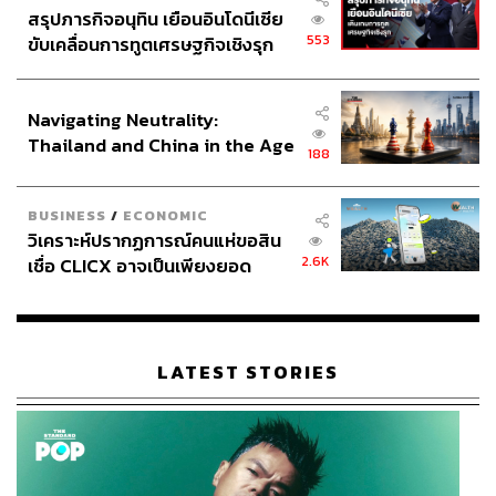
สรุปภารกิจอนุทิน เยือนอินโดนีเซีย
553
ขับเคลื่อนการทูตเศรษฐกิจเชิงรุก
ประกาศหุ้นส่วนยุทธศาสตร์ไทย –
อินโดนีเซีย
Navigating Neutrality:
Thailand and China in the Age
188
of a New Global Order
BUSINESS
/
ECONOMIC
วิเคราะห์ปรากฏการณ์คนแห่ขอสิน
2.6K
เชื่อ CLICX อาจเป็นเพียงยอด
ภูเขาน้ำแข็ง ของปัญหาหนี้ครัว
เรือนไทยที่ถูกซุกไว้
LATEST STORIES