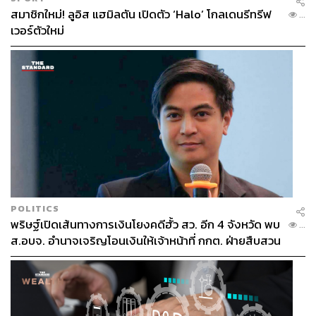
สมาชิกใหม่! ลูอิส แฮมิลตัน เปิดตัว ‘Halo’ โกลเดนรีทรีฟ
...
เวอร์ตัวใหม่
POLITICS
พริษฐ์เปิดเส้นทางการเงินโยงคดีฮั้ว สว. อีก 4 จังหวัด พบ
...
ส.อบจ. อำนาจเจริญโอนเงินให้เจ้าหน้าที่ กกต. ฝ่ายสืบสวน