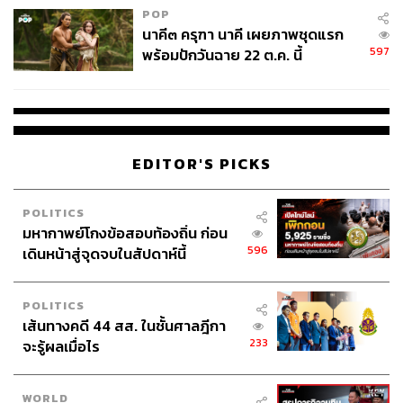
POP
นาคี๓ ครุฑา นาคี เผยภาพชุดแรก
597
พร้อมปักวันฉาย 22 ต.ค. นี้
EDITOR'S PICKS
POLITICS
มหากาพย์โกงข้อสอบท้องถิ่น ก่อน
596
เดินหน้าสู่จุดจบในสัปดาห์นี้
POLITICS
เส้นทางคดี 44 สส. ในชั้นศาลฎีกา
233
จะรู้ผลเมื่อไร
WORLD