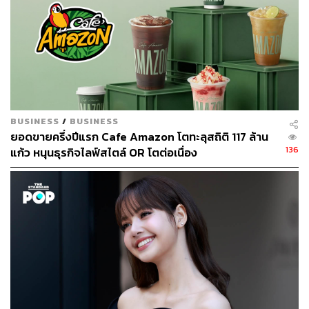
เป็นสัดส่วน 5% ของต้นทุนทั้งหมดของ SCGP บริษัททำ
สัญญาซื้อถ่านหินที่ต้องใช้ในปี 2565 ไว้ล่วงหน้าเป็นส่วน
ใหญ่แล้ว และวางแผนใช้เชื้อเพลิงทางเลือกเพิ่มขึ้นจาก 30%
ในปี 2564 สู่ 40% ในปี 2565
มุมมองระยะยาว:
BUSINESS
/
BUSINESS
SCBS คาดว่าแนวโน้มกำไรปกติ 2565 ของ SCGP จะเติบโต
ยอดขายครึ่งปีแรก Cafe Amazon โตทะลุสถิติ 117 ล้าน
22% โดยได้รับการสนับสนุนจากธุรกิจของบริษัทเองที่ปรับ
136
แก้ว หนุนธุรกิจไลฟ์สไตล์ OR โตต่อเนื่อง
ตัวดีขึ้น การขยายกำลังการผลิตในโครงการที่สร้างเสร็จแล้ว
และมีรายได้แล้ว (Brownfield) และการเติบโตจากดีล M&P
นอกจากนี้ SCGP ตั้งเป้าเสริมสร้างความแข็งแกร่งในฐานะ
ผู้นำตลาดบรรจุภัณฑ์ในอาเซียนผ่านทางการขยายกำลังการ
ผลิตของบริษัท หรือทำ M&P โดยจะนำรูปแบบการทำธุรกิจ
แบบบูรณาการในแนวตั้งในประเทศไทยไปใช้ในประเทศอื่นๆ
และเพิ่มความสามารถในการเข้าถึงตลาดสู่กลุ่มสินค้า
อุปโภคบริโภคที่เติบโตสูงขึ้น