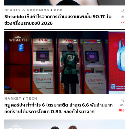
BEAUTY & GROOMING
/
POP
Shiseido เห็นกำไรจากการดำเนินงานเพิ่มขึ้น 90.1% ใน
72
ช่วงครึ่งแรกของปี 2026
ช่องทางติดตาม
THE STANDARD WEALTH
Twitter:
twitter.com/standard_wealth
Instagram:
instagram.com/thestandardwealth
Official Line:
https://lin.ee/xfPbXUP
สามารถติดตาม THE STANDARD WEALTH
ผ่านแอปพลิเคชันต่างๆ ที่คุณสะดวกหรือใช้งานอยู่แล้วได้เลย
MARKET
/
TECH
ทรู คอร์ปฯ ทำกำไร 6 ไตรมาสติด ล่าสุด 6.6 พันล้านบาท
186
ทั้งที่รายได้บริการโตแค่ 0.8% หลังกำไรมาจาก
TAGS:
การลงทุน
Market Focus
SCGP
ผลประกอบการ
ประสิทธิภาพและใบอนุญาตคลื่น ไม่ใช่การขยายรายได้
บริษัท เอสซีจี แพคเกจจิ้ง จำกัด (มหาชน) (SCGP)