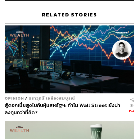
ขึ้น จากการให้บริการโซลูชันด้านบรรจุภัณฑ์แบบครบวงจร
RELATED STORIES
ขณะที่อัตรากำไรขั้นต้น 4Q64 คาดว่าจะลดลง YoY สู่ 17.2%
(ลดลง 0.20%YoY และลดลง 0.10%QoQ) โดย Margin 4Q64
จากสายธุรกิจบรรจุภัณฑ์แบบครบวงจรจะลดลง เนื่องจาก
ต้นทุน RCP ที่แท้จริงน่าจะอยู่ในระดับสูง เมื่อพิจารณาจาก
การเก็บสินคงคลังไว้ไม่เกิน 2 เดือน และต้นทุน RCP ใน
ตลาด Spot ที่ทำจุดสูงสุดในรอบ 3 ปีใน 3Q64 ที่ 310 ดอลลาร์
ต่อตัน (ลดลง 96%YoY และลดลง 13%QoQ) และ 280
ดอลลาร์สหรัฐต่อตัน ใน 4Q64 (ลดลง 10%QoQ จากการจัด
เก็บ RCP ภายในประเทศได้ดีขึ้น เนื่องจากสถานการณ์โควิด
ปรับตัวดีขึ้น แต่เพิ่มขึ้น 55%YoY เพราะต้นทุนค่าระวางสูง)
OPINION
/
ตราวุทธิ์ เหลืองสมบูรณ์
ด้าน Margin 4Q64 จากสายธุรกิจเยื่อและกระดาษก็น่าจะ
สู้ดอกเบี้ยสูงไปกับหุ้นสหรัฐฯ: ทำไม Wall Street ยังน่า
อ่อนตัวลง QoQ เพราะได้รับผลกระทบจากราคาเยื่อใยสั้นใน
154
ลงทุนกว่าที่คิด?
ตลาดที่ลดลงสู่ 570 ดอลลาร์ต่อตัน ใน 4Q64 (ลดลง
11%QoQ อันเป็นผลมาจากการซื้อที่ชะลอตัวลง เพราะระดับ
สินค้าคงคลังในจีนสูง แต่เพิ่มขึ้น 19%YoY เนื่องจากความ
ต้องการทิชชูและสิ่งทอแข็งที่แข็งแกร่ง) ต้นทุนถ่านหินคิด