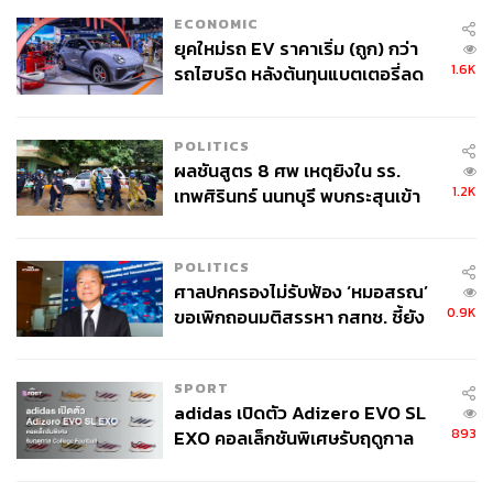
ECONOMIC
ยุคใหม่รถ EV ราคาเริ่ม (ถูก) กว่า
1.6K
รถไฮบริด หลังต้นทุนแบตเตอรี่ลด
ลง - จีนแห่บุกตลาดเกิดใหม่
POLITICS
ผลชันสูตร 8 ศพ เหตุยิงใน รร.
1.2K
เทพศิรินทร์ นนทบุรี พบกระสุนเข้า
จุดสำคัญ ‘ศีรษะ-หน้าอก’ ครูถูกยิง
4 นัด จากระยะไกล
POLITICS
ศาลปกครองไม่รับฟ้อง ‘หมอสรณ’
0.9K
ขอเพิกถอนมติสรรหา กสทช. ชี้ยัง
ไม่ใช่ผู้เดือดร้อนเสียหาย
SPORT
adidas เปิดตัว Adizero EVO SL
893
EXO คอลเล็กชันพิเศษรับฤดูกาล
College Football