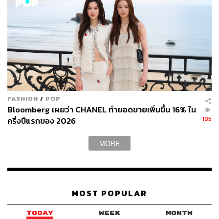
47
FASHION
/
POP
Bloomberg เผยว่า CHANEL ทำยอดขายเพิ่มขึ้น 16% ใน
ABOUT THE AUTHOR
185
ครึ่งปีแรกของ 2026
THE STANDARD WEALTH
สำนักข่าวเศรษฐกิจ ธุรกิจ และการลงทุน โดย
MORE
ทีมข่าว THE STANDARD
MOST POPULAR
TODAY
WEEK
MONTH