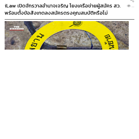
iLaw เปิดจักรวาลอำนาจเจริญ โยงเครือข่ายผู้สมัคร สว.
...
พร้อมตั้งข้อสังเกตลงสมัครตรงคุณสมบัติหรือไม่
THAILAND
รอง ผบช. ภ.1 เผย เก็บพยานหลักฐานเกี่ยวกับผู้ก่อเหตุยิง
...
ในโรงเรียนไปตรวจสอบทั้งหมดแล้ว