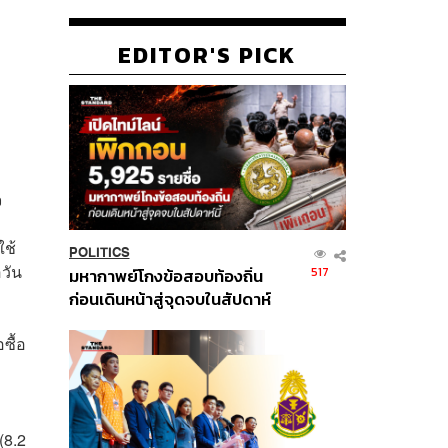
EDITOR'S PICK
จ
ใช้
POLITICS
อวัน
517
มหากาพย์โกงข้อสอบท้องถิ่น
ก่อนเดินหน้าสู่จุดจบในสัปดาห์
นี้
ซื้อ
(8.2