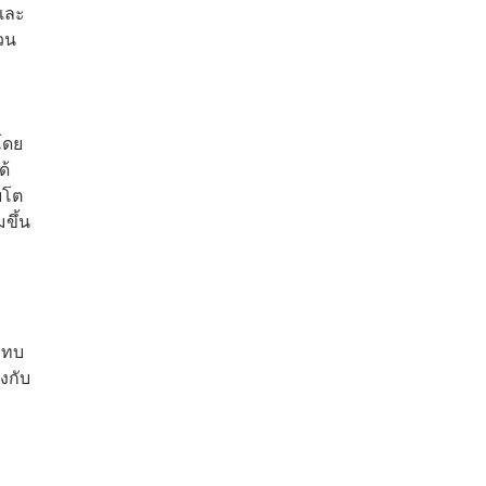
นและ
วน
ง
โดย
ด้
บโต
มขึ้น
ระทบ
งกับ