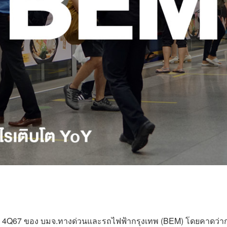
ร 4Q67 ของ บมจ.ทางด่วนและรถไฟฟ้ากรุงเทพ (BEM) โดยคาดว่า