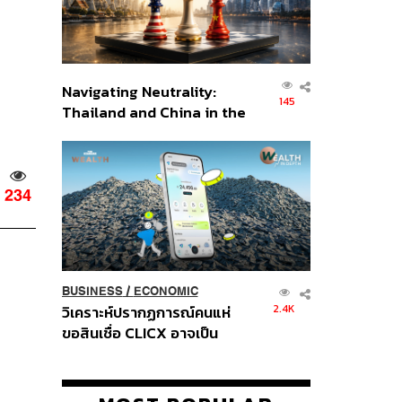
Navigating Neutrality:
145
Thailand and China in the
Age of a New Global
Order
234
BUSINESS
/
ECONOMIC
2.4K
วิเคราะห์ปรากฏการณ์คนแห่
ขอสินเชื่อ CLICX อาจเป็น
เพียงยอดภูเขาน้ำแข็ง ของ
ปัญหาหนี้ครัวเรือนไทยที่ถูกซุก
ไว้