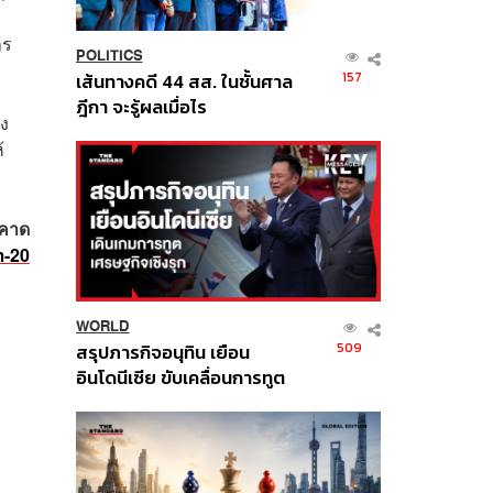
าร
POLITICS
157
เส้นทางคดี 44 สส. ในชั้นศาล
ฎีกา จะรู้ผลเมื่อไร
ยง
้
 คาด
m-20
WORLD
509
สรุปภารกิจอนุทิน เยือน
อินโดนีเซีย ขับเคลื่อนการทูต
เศรษฐกิจเชิงรุก ประกาศหุ้น
ส่วนยุทธศาสตร์ไทย –
อินโดนีเซีย