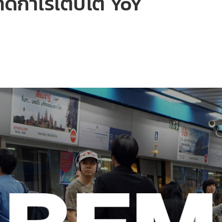
าดกำไรเติบโต YoY