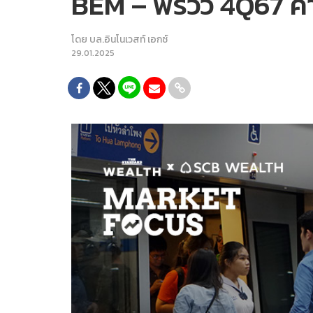
BEM – พรีวิว 4Q67 ค
โดย
บล.อินโนเวสท์ เอกซ์
29.01.2025