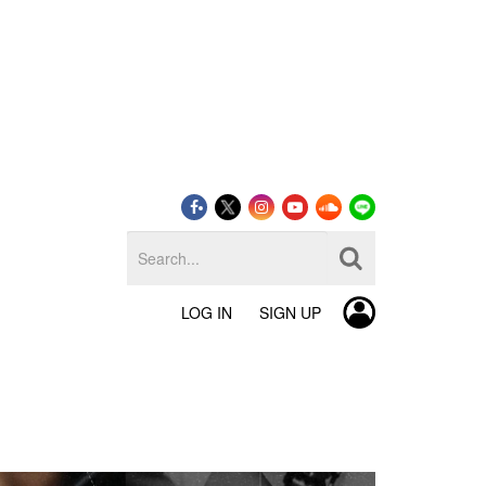
LOG IN
SIGN UP