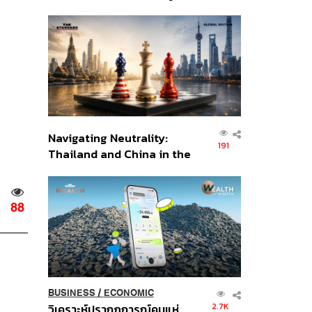
เศรษฐกิจเชิงรุก ประกาศหุ้น
ส่วนยุทธศาสตร์ไทย –
อินโดนีเซีย
Navigating Neutrality:
191
Thailand and China in the
Age of a New Global
Order
88
BUSINESS
/
ECONOMIC
2.7K
วิเคราะห์ปรากฏการณ์คนแห่