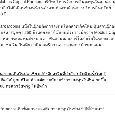
้ง Mobius Capital Partners บริษัทบริหารจัดการเงินลงทุนในลอนดอ
อีกไม่กี่เดือนข้างหน้า
หลังจากทำงานด้านการบริหารสินทรัพย์
0 ปี
ark Mobius
หนึ่งในผู้ก่อตั้งการลงทุนในตลาดเกิดใหม่ หุ้นส่วนผู้ก่อต
รบริหารมูลค่า 250 ล้านดอลลาร์
มีแผนที่จะวางมือจาก Mobius Cap
้วยเป้าหมายระดมทุนประมาณ 1 พันล้านดอลลาร์ให้สำเร็จในระยะเวลา
ิดใหม่ เช่น จีน อินเดีย ลาตินอเมริกา และตลาดการค้าชายแดน
ตลาดเกิดใหม่เอเชีย แต่ยังจับตาจีนที่กำลัง ‘ปรับตัวครั้งใหญ่’
ติดขัด’ ถูกแก้ไขแล้ว แต่จะระมัดระวังการลงทุนในจีนมากขึ้น
00 ดอลลาร์สหรัฐ ในปีหน้า
จกับผลงานที่แข็งแกร่งของทีมการลงทุนในช่วง 5 ปีที่ผ่านมา”