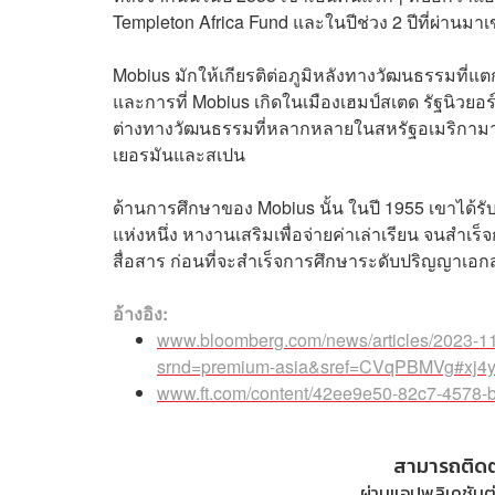
Templeton Africa Fund และในปีช่วง 2 ปีที่ผ่านมาเ
Mobius มักให้เกียรติต่อภูมิหลังทางวัฒนธรรมที่แ
และการที่ Mobius เกิดในเมืองเฮมป์สเตด รัฐนิว
ต่างทางวัฒนธรรมที่หลากหลายในสหรัฐอเมริกามาป
เยอรมันและสเปน
ด้านการศึกษาของ Mobius นั้น ในปี 1955 เขาได้รั
แห่งหนึ่ง หางานเสริมเพื่อจ่ายค่าเล่าเรียน จนส
สื่อสาร ก่อนที่จะสำเร็จการศึกษาระดับปริญญา
อ้างอิง:
www.bloomberg.com/news/articles/2023-11-
srnd=premium-asia&sref=CVqPBMVg#xj4
www.ft.com/content/42ee9e50-82c7-4578
สามารถติด
ผ่านแอปพลิเคชันต่