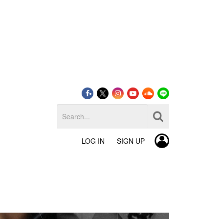
LOG IN
SIGN UP