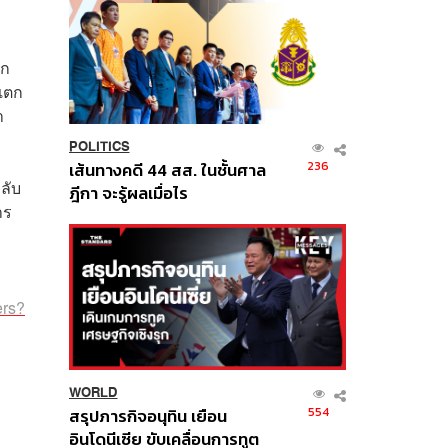
โก
แตก
า
POLITICS
236
เส้นทางคดี 44 สส. ในชั้นศาล
ลับ
ฎีกา จะรู้ผลเมื่อไร
าร
ers?
WORLD
554
สรุปภารกิจอนุทิน เยือน
อินโดนีเซีย ขับเคลื่อนการทูต