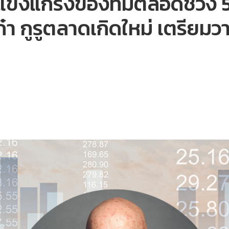
่แข็งแกร่งของทีมตลอดช่วง 5
ก๋า กูรูตลาดเกิดใหม่ เตรีย