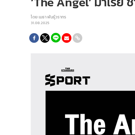
‘The Angel’ มาเรีย 
โดย
เมธา พันธุ์วราทร
31.08.2025