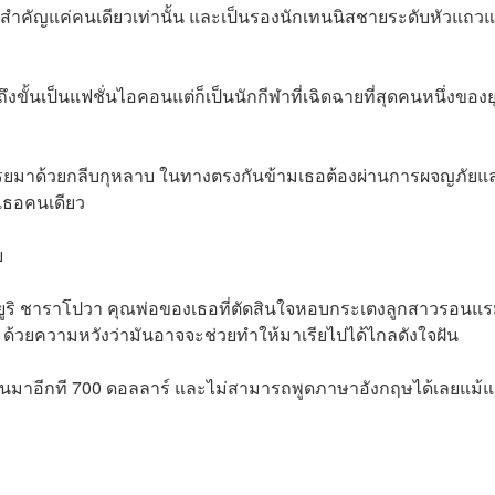
คนสำคัญแค่คนเดียวเท่านั้น และเป็นรองนักเทนนิสชายระดับหัวแถวแ
ขั้นเป็นแฟชั่นไอคอนแต่ก็เป็นนักกีฬาที่เฉิดฉายที่สุดคนหนึ่งของย
ด้โรยมาด้วยกลีบกุหลาบ ในทางตรงกันข้ามเธอต้องผ่านการผจญภัยแ
องเธอคนเดียว
ย
ง ยูริ ชาราโปวา คุณพ่อของเธอที่ตัดสินใจหอบกระเตงลูกสาวรอนแ
้วยความหวังว่ามันอาจจะช่วยทำให้มาเรียไปได้ไกลดังใจฝัน
นอื่นมาอีกที 700 ดอลลาร์ และไม่สามารถพูดภาษาอังกฤษได้เลยแม้แ