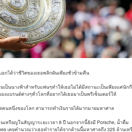
บอกได้ว่าชีวิตของเธอพลิกผันเพียงชั่วข้ามคืน
ะสวยจนเป็นนางฟ้าสำหรับแฟนๆทำให้เธอไม่ได้มีสถานะเป็นเพียงแค่นักก
ารของแบรนด์ต่างๆทั่วโลกที่อยากได้เธอมาเป็นพรีเซ็นเตอร์ให้
ี่สุดคนหนึ่งของโลก สามารถทำเงินรายได้มากมายมหาศาล
นเหรียญในสัญญาระยะเวลา 8 ปี นอกจากนี้ยังมี Porsche, น้ำดื่ม
rbes เคยคำนวณว่าเธอทำรายได้จากด้านนี้มหาศาลถึง 325 ล้านเห