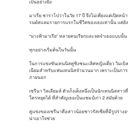
เป็นอย่างยิ่ง
มาเรีย ชาราโปวาในวัย 17 ปี จึงไม่เพียงแต่เปิดหน้
รนด์สแลมรายการแรกในชีวิตของเธอเท่านั้น แต่ย
“นางฟ้ามาเรีย” หลายคนเรียกและจดจำเธอแบบนั้น
ทุกอย่างเริ่มต้นในวันนั้น
ในการแข่งขันเทนนิสคู่ชิงชนะเลิศหญิงเดี่ยว วิมเ
เนียมสำหรับแฟนเทนนิสจำนวนมาก เพราะเป็นการพ
ภายนอก
เซรีนา วิลเลียมส์ ตัวเก็งเต็งหนึ่งเป็นนักเทนนิสส
ใครหยุดได้ ที่สำคัญเธอเป็นแชมป์เก่า 2 สมัยด้วย
คู่แข่งของเซรีนาคือสาวน้อยชาวรัสเซียที่มีรูปร่
น่าเอาใจช่วย