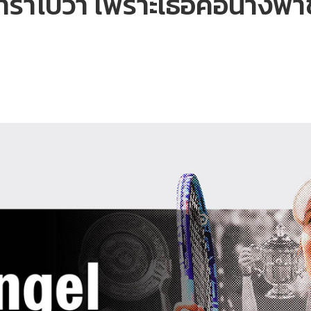
ชาราโปวา เพราะเธอคือนางฟ้