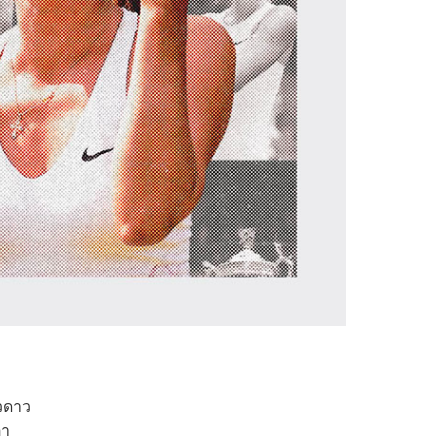
าวดาว
ตา