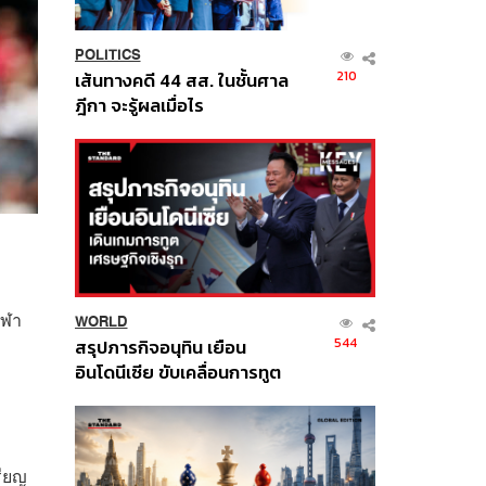
POLITICS
210
เส้นทางคดี 44 สส. ในชั้นศาล
ฎีกา จะรู้ผลเมื่อไร
ีฬา
WORLD
544
สรุปภารกิจอนุทิน เยือน
อินโดนีเซีย ขับเคลื่อนการทูต
เศรษฐกิจเชิงรุก ประกาศหุ้น
ส่วนยุทธศาสตร์ไทย –
อินโดนีเซีย
รียญ