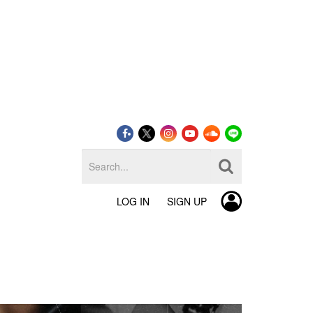
LOG IN
SIGN UP