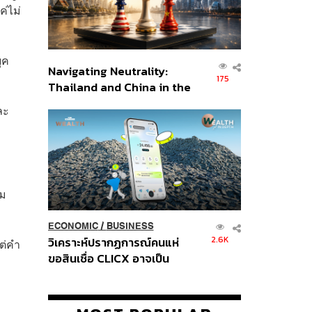
ค่ไม่
ุค
Navigating Neutrality:
175
Thailand and China in the
Age of a New Global
ละ
Order
รม
ECONOMIC
/
BUSINESS
2.6K
วิเคราะห์ปรากฏการณ์คนแห่
ต่คำ
ขอสินเชื่อ CLICX อาจเป็น
เพียงยอดภูเขาน้ำแข็ง ของ
ปัญหาหนี้ครัวเรือนไทยที่ถูกซุก
ไว้