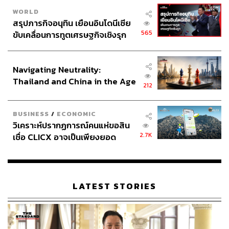
WORLD
สรุปภารกิจอนุทิน เยือนอินโดนีเซีย
565
ขับเคลื่อนการทูตเศรษฐกิจเชิงรุก
ประกาศหุ้นส่วนยุทธศาสตร์ไทย –
อินโดนีเซีย
Navigating Neutrality:
อย่างไรก็ตาม
นักรบมนตรา : ตำนานแปดดวงจันทร์
ก็มีข้อ
Thailand and China in the Age
สังเกตที่เรารู้สึกติดขัดอยู่หลายจุดเช่นเดียวกัน ประการแรก
212
of a New Global Order
คือความตลกขบขันของเรื่อง ที่เรารู้สึกว่าผู้กำกับและทีม
สร้างสอดแทรกเข้ามาเยอะเกินความจำเป็นไปสักหน่อย อย่าง
BUSINESS
/
ECONOMIC
เช่นในบางสถานการณ์ที่กำลังตึงเครียด จู่ๆ ตัวละครก็ปล่อย
วิเคราะห์ปรากฏการณ์คนแห่ขอสิน
มุกตลกเข้ามาแทรก จนส่งผลให้ในบางฉากที่ควรจะถูกนำ
2.7K
เชื่อ CLICX อาจเป็นเพียงยอด
เสนอด้วยท่าทีที่จริงจังเพื่อชวนให้ผู้ชมลุ้นและมีอารมณ์ร่วม
ภูเขาน้ำแข็ง ของปัญหาหนี้ครัว
ไปกับเหตุการณ์กลับไม่ได้ทำหน้าที่ของมันอย่างที่ควรจะเป็น
เรือนไทยที่ถูกซุกไว้
ไม่เพียงแค่นั้น ความตลกขบขันของเรื่องที่ถูกใส่เข้ามา ‘ผิดที่
LATEST STORIES
ผิดเวลา’ ยังส่งให้บางการกระทำของตัวละครดูไม่สมเหตุสม
ผลตามไปด้วย เช่น ในฉากที่วายุต้องไปทำภารกิจสำคัญเพื่อ
ชิงความได้เปรียบของสงคราม แต่การตัดสินใจบางอย่างของ