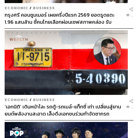
ภาพยนตร์เลือกจะนำเสนอความสัมพันธ์และปมปัญหาของ
ตัวละครเหล่านี้ผ่านฉากย้อนอดีตและบทสนทนาสั้นๆ เท่านั้น
ECONOMIC
/
BUSINESS
กรุงศรี คอนซูมเมอร์ เผยครึ่งปีแรก 2569 ยอดรูดแตะ
แต่ภาพยนตร์ก็ไม่ได้พาเราเข้าไปสำรวจความสัมพันธ์ของ
...
1.96 แสนล้าน ชี้คนไทยเลือกผ่อนเซฟสภาพคล่อง รับ
พวกเขามากไปกว่านั้น มันจึงส่งผลให้เรา ‘เข้าใจ’ ความ
เศรษฐกิจผันผวนฉุดผลประกอบการพลาดเป้า
สัมพันธ์ของตัวละครที่ภาพยนตร์นำเสนอ แต่ไม่สามารถ
ชักชวนให้เรา ‘รู้สึก’ หรือมีอารมณ์ร่วมไปกับเหตุการณ์ที่ตัว
ละครกำลังเผชิญเท่าไรนัก
ECONOMIC
/
BUSINESS
‘เอกนิติ’ เดินหน้าโละ รถตู้-รถเมล์-แท็กซี่ เก่า เปลี่ยนสู่ยาน
...
ยนต์พลังงานสะอาด เล็งดึงเอกชนร่วมกำจัดซากรถ
ในภาพรวมแล้วสำหรับผู้เขียน
นักรบมนตรา : ตำนานแปด
ดวงจันทร์
เป็นภาพยนตร์แอนิเมชันฝีมือคนไทยที่มาพร้อมกับ