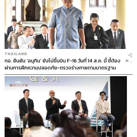
วายุกลับดู ‘ทีเล่นทีจริง’ เกินไป จนทำให้การกระทำหลายๆ
อย่างของเขาดูไม่สมเหตุสมผล และยังส่งให้ ‘ผลลัพธ์’ ของ
การตัดสินใจหลังจากนั้นดูไม่มีน้ำหนักตามไปด้วย
THAILAND
ทอ. ยืนยัน ‘อนุทิน’ ยังไม่ขึ้นบิน F-16 วันที่ 14 ส.ค. นี้ ชี้ต้อง
...
ผ่านการฝึกความปลอดภัย-ตรวจร่างกายตามมาตรฐาน
ก่อน
และข้อสังเกตสำคัญที่ส่วนตัวผู้เขียนคิดว่าเป็น ‘แผลใหญ่’
ของเรื่อง นั้นคือพาร์ตความสัมพันธ์และปมปัญหาของตัว
ละครที่ถูกเล่าอย่างรวบรัดเกินไป ไม่ว่าจะเป็นความผูกพัน
ของ 3 ตัวละครหลักอย่าง วายุ เวฬา และบุษบา หรือจะเป็นปม
ปัญหาที่เกิดขึ้นระหว่างราชาพาลี สุครีพ และองค์ราม ที่