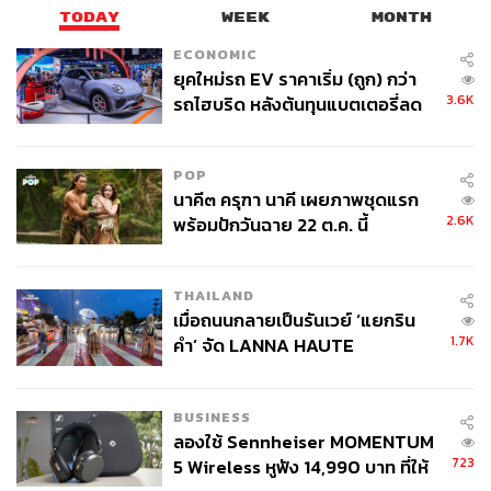
สร้างก็เลือกที่จะตีความใหม่ ด้วยการให้ราชาพาลีมีอาวุธสุด
TODAY
WEEK
MONTH
โกงที่สามารถดูดซับพละกำลังของฝ่ายตรงข้ามและนำมา
เพิ่มให้กับตัวเองได้
ECONOMIC
ยุคใหม่รถ EV ราคาเริ่ม (ถูก) กว่า
3.6K
รถไฮบริด หลังต้นทุนแบตเตอรี่ลด
หรือจะเป็นตัวละครภายในเรื่องที่ถูกวางให้เป็นมนุษย์
ลง - จีนแห่บุกตลาดเกิดใหม่
ธรรมดาที่ขับหุ่นยนต์รบ แต่ขณะเดียวกันพวกเขาก็สามารถ
หยิบยืมพลังจากทวยเทพมาใช้ได้ ซึ่งช่วยเสริมให้พาร์ต
POP
ตำนานเล่าขานที่ทีมสร้างเสริมแต่งขึ้นมานั้นมีความน่าสนใจ
นาคี๓ ครุฑา นาคี เผยภาพชุดแรก
และสามารถนำไปต่อยอดเรื่องราวให้ผู้ชมเข้าไปสำรวจ
2.6K
พร้อมปักวันฉาย 22 ต.ค. นี้
จักรวาลนี้เพิ่มเติมในอนาคตได้อีกด้วย
THAILAND
เมื่อถนนกลายเป็นรันเวย์ ‘แยกริน
1.7K
คำ’ จัด LANNA HAUTE
COUTURE กลางสายฝน
BUSINESS
ลองใช้ Sennheiser MOMENTUM
723
5 Wireless หูฟัง 14,990 บาท ที่ให้