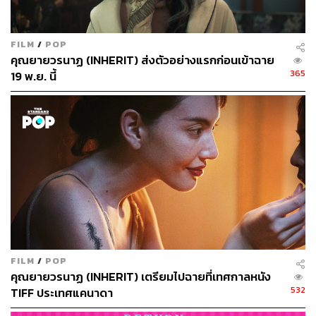
อันโดดเด่น รวมถึงการออกแบบเมืองในดาววานารา ที่ผสม
ผสานความเป็นไทยเข้ากับบรรยากาศของไซเบอร์พังก์อย่าง
FILM
/
POP
ลงตัว
คุณยายวรนาฏ (INHERIT) ส่งตัวอย่างแรกก่อนเข้าฉาย
365
19 พ.ย. นี้
และสำหรับใครที่ ‘คาดหวัง’ ว่าจะได้รับชมฉากแอ็กชันเดือดๆ
ก็ไม่ต้องกังวลไป เพราะผู้กำกับและทีมสร้างได้ออกแบบฉาก
แอ็กชันน้อยใหญ่มาเสิร์ฟแบบไม่มีกั๊ก ทั้งฉากการเผชิญหน้า
กันระหว่างองค์รามและทศกัณฐ์ในช่วงต้นเรื่องที่อาจไม่ได้
ใหญ่โตมากนัก แต่ก็เป็นฉากที่ฉายภาพให้เราเห็นถึงอิทธิฤทธิ์
อันล้นเหลือของทั้งคู่ให้เราได้รับชม เสมือนผู้สร้างใช้ฉากนี้
เพื่อ ‘อุ่นเครื่อง’ ให้ผู้ชม ก่อนที่จะโยนเราเข้าสู่สงครามระดับ
จักรวาลแบบเต็มสูบ
ซึ่งในจุดนี้เราต้องขอชื่นชมทีมสร้างในแง่ของการลำดับ
เหตุการณ์ที่ค่อยๆ ไต่ระดับความยิ่งใหญ่อลังการของฉากแอ็
FILM
/
POP
กชันให้สูงขึ้นเรื่อยๆ แบบไม่มีตก ยกตัวอย่างเช่น ฉากเปิด
คุณยายวรนาฏ (INHERIT) เตรียมไปฉายที่เทศกาลหนัง
สงครามระหว่างองค์รามและราชาพาลีที่ว่ายิ่งใหญ่มากๆ
532
TIFF ประเทศแคนาดา
แล้ว ภาพยนตร์ยังมีไม้เด็ดอีกสอง สาม และสี่ฉากใหญ่ๆ ที่