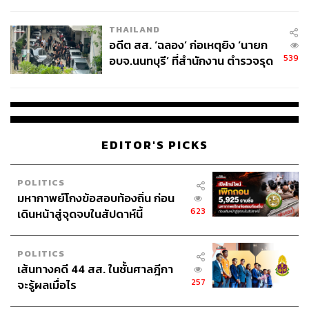
ผู้ใช้ถอดเปลี่ยนแบตเองได้ ก่อนกฎ
นอกจากนี้
นักรบมนตรา : ตำนานแปดดวงจันทร์
ยังมาพร้อม
EU บังคับปีหน้า
THAILAND
กับประเด็นของเรื่อง ที่น่าสนใจ นั่นคือความหมายของคำว่า
อดีต สส. ‘ฉลอง’ ก่อเหตุยิง ‘นายก
‘หน้าที่เหนือชีวิต’ ซึ่งเป็นประโยคที่เราจะได้ยินตัวละครกล่าว
539
อบจ.นนทบุรี’ ที่สำนักงาน ตำรวจรุด
ถึงตลอดทั้งเรื่อง และยังเป็นประโยคสำคัญที่ขับเคลื่อนเรื่อง
ลงพื้นที่
ราว เพื่อเปิดพื้นที่ให้ผู้ชมได้ร่วมขบคิดและหาคำตอบไปพร้อม
กันว่า การทำตามหน้าที่ที่ได้รับมอบหมายอย่างเคร่งครัด โดย
ไม่แม้แต่จะ ‘ตั้งคำถาม’ ต่อหน้าที่ที่ได้รับคือสิ่งที่ถูกต้อง
สมควรแน่แล้วหรือ
EDITOR'S PICKS
เพราะในบางสถานการณ์ หากเราลองวางคำว่าหน้าที่ลงและ
ใช้ ‘หัวใจ’ ของตัวเองมองสิ่งรอบตัวดู เราอาจเห็นบางสิ่งที่
POLITICS
สำคัญกว่าคำว่าหน้าที่ชัดเจนมากขึ้นก็เป็นได้ โดยเฉพาะเมื่อ
มหากาพย์โกงข้อสอบท้องถิ่น ก่อน
623
เดินหน้าสู่จุดจบในสัปดาห์นี้
หน้าที่ที่ได้รับมอบหมายอาจกำลังทำร้ายหรือสร้างความเสีย
หายแก่ผู้คนรอบข้างแทน
POLITICS
เส้นทางคดี 44 สส. ในชั้นศาลฎีกา
257
จะรู้ผลเมื่อไร