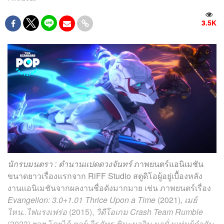
3.5K
นักรบมนตรา : ตำนานแปดดวงจันทร์
ภาพยนตร์แอนิเมชัน
ขนาดยาวเรื่องแรกจาก RiFF Studio สตูดิโอผู้อยู่เบื้องหลัง
งานแอนิเมชันจากผลงานชื่อดังมากมาย เช่น ภาพยนตร์เรื่อง
Evangelion: 3.0+1.01 Thrice Upon a Time
(2021),
เมย์
ไหน..ไฟแรงเฟร่อ
(2015),
วิดีโอเกม Crash Team Rumble
(2023) ฯลฯ โดยได้ ตุลย์-วีรภัทร ชินะนาวิน มานั่งแท่นผู้กำกับ