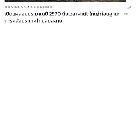
รับชมตัวอย่างได้ที่:
BUSINESS
/
ECONOMIC
เปิดแผลงบประมาณปี 2570 ถึงเวลาผ่าตัดใหญ่ ก่อนฐานะ
...
การคลังประเทศไทยล่มสลาย
News
Wealth
Pop
Podcast
Video
Now
Opinion
Careers
Events
TAGS:
animation
Spotlight
ภาพยนตร์ไทย
Privacy
About
Contact
ภาพยนตร์แอนิเมชัน
นักรบมนตรา
Policy
นักรบมนตรา : ตำนานแปดดวงจันทร์
FOR
ADVERTISING
MEMBERSHIP