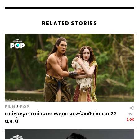
ก่อนที่จะพูดคุยถึง
นักรบมนตรา : ตำนานแปดดวงจันทร์
ผู้
RELATED STORIES
เขียนขอเท้าความกลับไปในวันที่เราได้รับชมตัวอย่างแรก
ของ
นักรบมนตรา
ที่ทาง RiFF Studio ปล่อยออกมาเมื่อช่วงปี
2020 รวมถึงมิวสิกวิดีโออีก 2 ตัวที่ได้ศิลปินมากฝีมืออย่าง
เก่ง-ธชย ประทุมวรรณ และ KP Angel มาร่วมขับร้อง ความ
รู้สึกของเรา ณ เวลานั้นค่อนข้างตื่นเต้นกับงานภาพและ
พล็อตเรื่องที่ RiFF Studio สร้างสรรค์ขึ้นมาพอสมควร
ทั้งการออกแบบคาแรกเตอร์ที่นำตัวละครจาก
รามเกียรติ์
มา
เป็นหุ่นยนต์สุดเท่ การโชว์ฉากแอ็กชันที่อาจไม่ได้ยาวนักแต่ก็
อัดแน่นด้วยงานภาพสวยๆ ชวนตื่นตาตื่นใจ รวมถึงฉากหลัง
ของเรื่องที่ถูกเซ็ตให้เป็นสงครามระดับจักรวาล มีสัตว์
FILM
/
POP
ประหลาดต่างดาวขนาดยักษ์และยานรบเปี่ยมจินตนาการ
นาคี๓ ครุฑา นาคี เผยภาพชุดแรก พร้อมปักวันฉาย 22
ด้วยองค์ประกอบเหล่านี้จึงทำให้เราแอบเชียร์และตั้งรอที่จะ
2.6K
ต.ค. นี้
ได้ชมภาพยนตร์เรื่องนี้ในโรงเร็วๆ เพราะอย่างที่ทุกคนพอจะ
ทราบกันดีว่า การที่จะมีใครสักคนลุกขึ้นมาทำภาพยนตร์
แอนิเมชันขนาดยาวแบบนี้ในไทยนั้นไม่ได้มีบ่อยๆ นัก