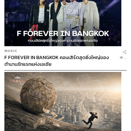
งานภาพสุดตื่นตาสมการรอคอย ทั้งการผสมผสานความเป็น
ไซไฟอวกาศและแฟนตาซีเข้าด้วยกันอย่างลงตัว ฉากแอ็กชัน
เดือดๆ ที่ถูกใส่เข้ามาแบบไม่มีกั๊ก และมีประเด็นของเรื่องที่
ชวนให้เราร่วมกันขบคิด
อีกด้านหนึ่ง ภาพยนตร์ก็มีข้อสังเกตที่เรารู้สึกติดขัดในแง่ของ
การใส่ความตลกขบขันที่มากเกินความจำเป็น จนทำให้การก
ระทำบางอย่างของตัวละครไม่สมเหตุสมผล รวมถึงการนำ
MUSIC
เสนอแง่มุมความสัมพันธ์และปมปัญหาของตัวละครที่อาจยัง
F FOREVER IN BANGKOK คอนเสิร์ตสุดยิ่งใหญ่ของ
...
ไม่สามารถชักชวนให้เรามีความรู้สึกร่วมไปกับพวกเขาได้
ตำนานรักแรกแห่งเอเชีย
อย่างเต็มที่
ภาพยนตร์มีฉากท้ายเครดิต 2 ตัว ซึ่งส่วนตัวผู้เขียนค่อนข้าง
ตื่นเต้นกับฉากดังกล่าวทีเดียว รวมถึงมีคลิปเบื้องหลังการ
ทำงานของทีมพากย์ไทยให้เราได้ชมกันอีกด้วย
นักรบมนตรา : ตำนานแปดดวงจันทร์
เข้าฉายอย่างเป็น
ทางการแล้ววันนี้ ในโรงภาพยนตร์