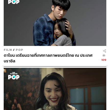
ตัดสลับมาที่
นักรบมนตรา : ตำนานแปดดวงจันทร์
ความรู้สึก
ของผู้เขียนหลังจากได้รับชมภาพยนตร์เรื่องนี้มีจุดที่ชื่นชอบ
มากๆ และมีข้อสังเกตที่รู้สึกว่ายังติดขัดอยู่เช่นกัน
FILM
/
POP
ตาโขน เตรียมฉายที่เทศกาลภาพยนตร์ไทย ณ ประเทศ
109
บราซิล
จุดเด่นประการแรกที่เราชื่นชอบมากๆ คืองานภาพสุดตื่นตา
สมกับเป็นภาพยนตร์แอนิเมชันฉายโรง เริ่มตั้งแต่การ
ออกแบบตัวละครอย่าง ทศกัณฐ์ กับชุดเกราะและผ้าคลุมสุด
เท่ที่สัมผัสถึงความน่าเกรงขามได้อย่างชัดเจน หรือ 3 ตัว
ละครหลักอย่าง วายุ เวฬา และบุษบา ที่ต่างก็มีคาแรกเตอร์