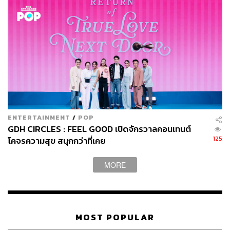
เตรียมไว้สร้างความตื่นตาตื่นใจแก่ผู้ชมอย่างต่อเนื่อง
ENTERTAINMENT
/
POP
GDH CIRCLES : FEEL GOOD เปิดจักรวาลคอนเทนต์
อีกหนึ่งจุดเด่นที่ส่วนตัวผู้เขียนชื่นชอบ คือการที่ผู้กำกับและ
125
โคจรความสุข สนุกกว่าที่เคย
ทีมสร้างสามารถผสมผสานความไซไฟอวกาศที่เนืองแน่น
ด้วยยานรบและหุ่นยนต์มากมาย เข้ากับความแฟนตาซีที่มีทั้ง
MORE
เรื่องราวของทวยเทพและเวทมนตร์ออกมาได้อย่างลงตัว ไม่
ได้รู้สึกว่ามีฝั่งไหนที่ล้นเกินไปหรือดูแปลกตาเกินไป เช่น
ราชาพาลีที่ในต้นฉบับ
รามเกียรติ์
เขาคือวานรสุดแกร่งที่หาก
ใครต่อสู้กับเขาพลังของอีกฝ่ายจะลดลงครึ่งหนึ่งและนำพลัง
MOST POPULAR
นั้นมาเพิ่มให้กับเขา ขณะที่ในฉบับภาพยนตร์ ผู้กำกับและทีม