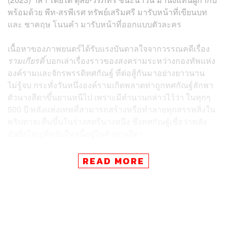
พร้อมด้วย พีท-สรพีเรศ ทรัพย์เสริมศรี มารับหน้าที่เขียนบท
และ ชาคฤษ โนนคำ มารับหน้าที่ออกแบบตัวละคร
เนื้อหาของภาพยนตร์ได้รับแรงบันดาลใจจากวรรณคดีเรื่อง
รามเกียรติ์
บอกเล่าเรื่องราวของสงครามระหว่างกองทัพแห่ง
องค์รามและจักรพรรดิทศกัณฐ์ ที่ต่อสู้กันมาอย่างยาวนาน
ไม่รู้จบ กระทั่งวันหนึ่งองค์รามเกิดพลาดท่าถูกทศกัณฐ์ลักพา
ตัวนางสีดาขึ้นยานหนีไป เพราะมีตำนานกล่าวไว้ว่า ในทุกๆ
500 ปี พลังแห่งเทพที่สามารถสร้างหรือทำลายทุกสรรพสิ่งใน
พริบตาจะตื่นขึ้นในร่างสตรีนางหนึ่ง ซึ่งทศกัณฐ์เชื่อว่าพลัง
อันยิ่งใหญ่ที่หลับใหลนี้อยู่ในตัวนางสีดา
องค์รามจึงต้องส่ง วายุ เวฬา และบุษบา ออกตามหาตัวนางสี
READ MORE
ดากลับคืนมา แต่ก็ถูกขัดขวางด้วยพละกำลังอันมหาศาลจาก
ราชาพาลี แม่ทัพผู้แข็งแกร่งที่ไม่เคยพ่ายแพ้ในศึกสงคราม
และหนทางเดียวที่จะชิงตัวนางสีดากลับคืนมา คือต้องรอคอย
นักรบในตำนานที่ถูกเรียกขานว่า นักรบมนตรา ที่จะถือ
กำเนิดในห้วงเวลาที่เกิดปรากฏการณ์ดวงจันทร์ทั้งแปดแห่ง