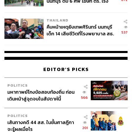
นนทบุรี ดับ 6 ศพ โฆษก ตร. เร่ง
สอบปมขโมยปืนปู่ก่อเหตุ
THAILAND
คืบหน้าเหตุยิงเทพศิรินทร์ นนทบุรี
537
เด็ก 14 เสียชีวิตที่โรงพยาบาล สธ.
ยืนยันครูเสียชีวิต 5 ราย เจ็บ 22
ราย
EDITOR'S PICKS
POLITICS
มหากาพย์โกงข้อสอบท้องถิ่น ก่อน
566
เดินหน้าสู่จุดจบในสัปดาห์นี้
POLITICS
เส้นทางคดี 44 สส. ในชั้นศาลฎีกา
201
จะรู้ผลเมื่อไร