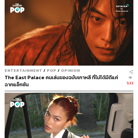
Netflix ยังไม่เผยวันเข้าฉายของ
Maniac
แต่คาดการณ์ว่าเรา
จะได้ชมการแสดงแนวดาร์กคอเมดี้จาก 2 นักแสดงดังภายใน
ปี 2018 นี้อย่างแน่นอน
TAGS:
Maniac
Netflix
Emma Stone
Jonah Hill
ENTERTAINMENT
/
POP
/
OPINION
The East Palace คนเล่นของฉบับเกาหลี ที่ไม่ได้มีดีแค่
533
ฉากแอ็กชัน
83
ABOUT THE AUTHOR
พัชชา พูนพิริยะ
กองบรรณาธิการคัลเจอร์ สำนักข่าว THE