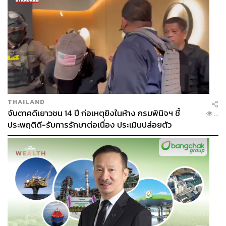
THAILAND
จับตาคดีเยาวชน 14 ปี ก่อเหตุยิงในห้าง กรมพินิจฯ ชี้
...
ประพฤติดี-รับการรักษาต่อเนื่อง ประเมินปล่อยตัว