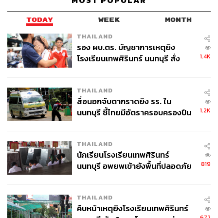
MOST POPULAR
TODAY
WEEK
MONTH
THAILAND
รอง ผบ.ตร. บัญชาการเหตุยิง
1.4K
โรงเรียนเทพศิรินทร์ นนทบุรี สั่ง
ค้นหา 2 รอบยืนยันไร้คนติดค้าง พบ
ศพปู่-ย่าที่บ้านพักผู้ก่อเหตุ
THAILAND
สื่อนอกจับตากราดยิง รร. ใน
1.2K
นนทบุรี ชี้ไทยมีอัตราครอบครองปืน
สูงในระดับต้นของภูมิภาค
THAILAND
นักเรียนโรงเรียนเทพศิรินทร์
819
นนทบุรี อพยพเข้ายังพื้นที่ปลอดภัย
ชั่วคราว หลังเหตุใช้อาวุธปืนภายใน
โรงเรียนคลี่คลาย
THAILAND
คืบหน้าเหตุยิงโรงเรียนเทพศิรินทร์
672