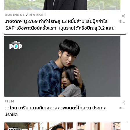
BUSINESS
/
MARKET
บางจากฯ Q2/69 ทำกำไรทะลุ 1.2 หมื่นล้าน เริ่มบุ๊กกำไร
...
‘SAF’ เชิงพาณิชย์ครั้งแรก หนุนรายได้ครึ่งปีทะลุ 3.2 แสน
ล้าน
FILM
ตาโขน เตรียมฉายที่เทศกาลภาพยนตร์ไทย ณ ประเทศ
...
บราซิล