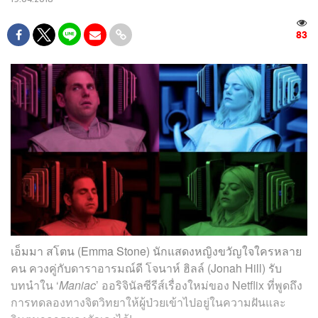
83
เอ็มมา สโตน (Emma Stone) นักแสดงหญิงขวัญใจใครหลาย
คน ควงคู่กับดาราอารมณ์ดี โจนาห์ ฮิลล์ (Jonah Hill) รับ
บทนำใน ‘
Maniac
’ ออริจินัลซีรีส์เรื่องใหม่ของ Netflix ที่พูดถึง
การทดลองทางจิตวิทยาให้ผู้ป่วยเข้าไปอยู่ในความฝันและ