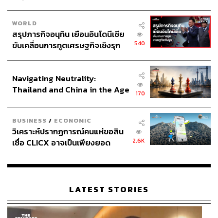
WORLD
สรุปภารกิจอนุทิน เยือนอินโดนีเซีย
540
ขับเคลื่อนการทูตเศรษฐกิจเชิงรุก
ประกาศหุ้นส่วนยุทธศาสตร์ไทย –
อินโดนีเซีย
Navigating Neutrality:
Thailand and China in the Age
170
of a New Global Order
BUSINESS
/
ECONOMIC
วิเคราะห์ปรากฏการณ์คนแห่ขอสิน
2.6K
เชื่อ CLICX อาจเป็นเพียงยอด
ภูเขาน้ำแข็ง ของปัญหาหนี้ครัว
เรือนไทยที่ถูกซุกไว้
LATEST STORIES