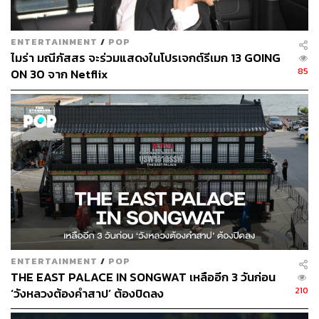
ENTERTAINMENT
/
POP
ไมร่า มณีภัสสร จะร่วมแสดงในโปรเจกต์รีเมก 13 GOING
85
ON 30 จาก Netflix
เหมือนหนังฮอลลีวูดพยายามค้นหาความหมายของความเจ็บ
ENTERTAINMENT
/
POP
ปวดทางจิตใจมานานแล้ว ตั้งแต่หนังโรแมนติกไซไฟอย่าง
THE EAST PALACE IN SONGWAT เหลืออีก 3 วันก่อน
Eternal Sunshine of the Spotless Mind
ที่ตัวเอกพยายาม
210
‘วังหลวงต้องคำสาป’ ต้องปิดลง
ลบล้างความเจ็บปวดจากความสัมพันธ์ด้วยการลบความทรง