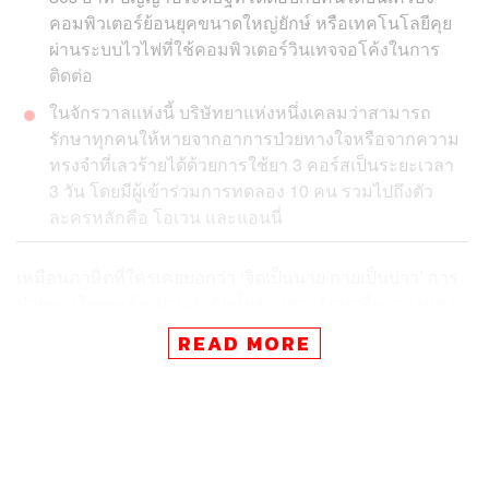
คอมพิวเตอร์ย้อนยุคขนาดใหญ่ยักษ์ หรือเทคโนโลยีคุย
ผ่านระบบไวไฟที่ใช้คอมพิวเตอร์วินเทจจอโค้งในการ
ติดต่อ
ในจักรวาลแห่งนี้ บริษัทยาแห่งหนึ่งเคลมว่าสามารถ
รักษาทุกคนให้หายจากอาการป่วยทางใจหรือจากความ
ทรงจำที่เลวร้ายได้ด้วยการใช้ยา 3 คอร์สเป็นระยะเวลา
3 วัน โดยมีผู้เข้าร่วมการทดลอง 10 คน รวมไปถึงตัว
ละครหลักคือ โอเวน และแอนนี่
เหมือนภาษิตที่ใครเคยบอกว่า ‘จิตเป็นนาย กายเป็นบ่าว’ การ
ป่วยทางใจดูจะต้องผ่านลำดับขั้นของการรักษาที่ยาวนานกว่า
เจ็บปวดกว่า และยังดูเหมือนมีทีท่าจะหายขาดยากกว่า ด้วย
READ MORE
ความที่จิตใจเป็นเรื่องนามธรรม เวลาป่วยกาย เรายังบอกได้
ว่าปวดท้อง ปวดหัว เจ็บแขนขา วิธีรักษาก็มุ่งไปที่จุดเจ็บอย่าง
เถรตรง ต่างจากความป่วยใจที่ไม่รู้ว่าเจ็บที่ตรงไหน จะบอก
ว่าเจ็บที่ใจมันก็ไม่ใช่ที่หัวใจเสียทีเดียว แถมกระบวนการ
รักษาใจก็ดูจะซับซ้อนกว่ารักษากายอย่างเห็นได้ชัด การ
บำบัดเยียวยารักษานั้นต้องใช้เวลา บ้างเป็นแรมเดือน บ้างก็