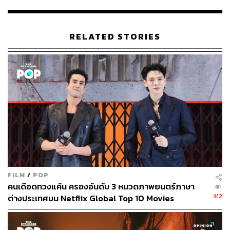
Maniac
คือซีรีส์ตลกร้ายความยาว 10 ตอนที่มีนิวยอร์กซิตี้
จากจักรวาลคู่ขนานเป็นฉากหลัง ที่นั่นมีวิทยาการล้ำยุคที่แฝง
RELATED STORIES
อยู่ในหน้าตาเครื่องไม้เครื่องมือเรโทรยุค 80s อาทิ ปัญญา
ประดิษฐ์ที่โต้ตอบกับคนได้บนเครื่องคอมพิวเตอร์ย้อนยุค
ขนาดใหญ่ยักษ์ หรือเทคโนโลยีคุยผ่านระบบไวไฟที่ใช้
คอมพิวเตอร์วินเทจจอโค้งในการติดต่อ
ในจักรวาลแห่งนี้ บริษัทยาแห่งหนึ่งเคลมว่าสามารถรักษาทุก
คนให้หายจากอาการป่วยทางใจหรือจากความทรงจำที่เลว
ร้ายได้ด้วยการใช้ยา 3 คอร์สเป็นระยะเวลา 3 วัน โดยมีผู้เข้า
ร่วมการทดลอง 10 คน รวมไปถึงตัวละครหลักคือ โอเวน
และแอนนี่
โอเวน (โจนาห์ ฮิลล์ ที่ฉีกลุคดาราตลกตัวอ้วนเสียหมดคราบ)
FILM
/
POP
คนเดือดทวงแค้น ครองอันดับ 3 หมวดภาพยนตร์ภาษา
คือลูกชายคนที่ 5 ของมหาเศรษฐีที่มีปัญหาจากอาการจิตเภท
412
ต่างประเทศบน Netflix Global Top 10 Movies
เห็นภาพหลอน ส่งผลให้เขาเข้ากับสังคมไม่ได้ทั้งที่บ้านและ
สังคมภายนอก เขาคือแกะดำของตระกูลที่ไม่มีใครอยาก
คบค้า แม้แต่ภาพวาดรวมครอบครัวที่ติดอยู่ตรงฝาบ้านยัง