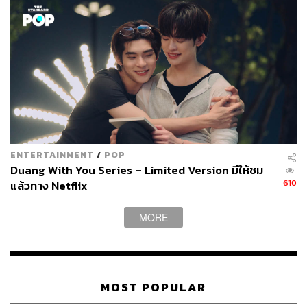
จำที่มีเธอออกไปให้หมด หรือหนังแอ็กชันไซไฟอย่าง
Inception
ที่เข้าไปสำรวจพื้นที่ในจิตใต้สำนึกของคน รวมถึง
การปลูกฝังความคิดลงในจิตใจ
Maniac
ก็เข้าไปสำรวจว่าเรา
จะสามารถมีกระบวนการรักษาความเจ็บทางใจได้แน่นอน
หรือไม่
ผู้กำกับ
แครี ฟุคุนางะ
จาก​ซีรีส์
True Detective
กลับมาร่วม
งานกับ Netflix อีกครั้งหลังจาก
Beasts of No Nation
ภาพยนตร์ที่
ฟุคุนางะ
ทำกับ Netflix ได้รับเสียงชื่นชมอย่างสูง
ใน
Maniac
เขาตั้งคำถามกับผู้ชมและตัวละครว่าความทรง
ENTERTAINMENT
/
POP
จำที่เลวร้ายคือความป่วยไข้จริงหรือ
Duang With You Series – Limited Version มีให้ชม
610
แล้วทาง Netflix
ในวันที่ความป่วยใจดูจะแพร่หลายและร้ายแรงยิ่งกว่าป่วย
กาย คำถามนี้ดูน่าสนใจ แต่กระนั้นซีรีส์ก็ยังแสดงให้เห็นว่า
MORE
แม้ยาที่บอกว่ารักษาอาการป่วยใจได้ใน 3 วันก็ยังต้องนำตัว
ละครกลับไปยังวันที่เลวร้ายจนไม่อยากมีชีวิตอยู่
นั่นอาจเพราะความทุกข์ใจก็เป็นประสบการณ์หนึ่งที่เราต้อง
MOST POPULAR
ก้าวข้ามผ่านไป ในโลกแห่งความจริงที่ไม่มียา 3 เม็ดที่