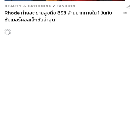
BEAUTY & GROOMING
/
FASHION
Rhode ทำยอดขายสูงถึง 893 ล้านบาทภายใน 1 วันกับ
...
ซัมเมอร์คอลเล็กชันล่าสุด
SCIENCE
/
TECH
/
THAILAND
KMITL ชู ‘Farming the Future 2026’ พลิกครัวโลก สู่
...
เกษตร-อาหารยั่งยืนด้วย One Health