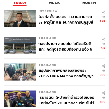
เยียวยาความทุกข์ได้อย่างชะงัดใน 3 วัน ความทุกข์ก็อาจมี
TODAY
WEEK
MONTH
เพื่อให้จิตใจได้เติบโต
INTERVIEW
ไขรหัสตั้ง ผบ.ตร. ‘ความสามารถ
1.7K
vs อาวุโส’ และอนาคตการปฏิรูปสี
กากี กับ พล.ต.อ. เอก อังสนานนท์
THAILAND
กองปราบฯ สอบเข้ม ‘อดีตอธิบดี
612
สถ.’ คดีทุจริตสอบท้องถิ่น แจ้ง 6
ข้อหาหนัก จ่อชง ป.ป.ช. 12 ส.ค. นี้
THAILAND
สรุปมหากาพย์กล้องส่องพระ
589
ZEISS Blue Marine จากสัญญา
ผลิต 8.3 ล้าน สู่ข้อพิพาท ‘มา
เวลล์ฯ’ ฟ้อง ‘โทน บางแค’ ผิดนัด
THAILAND
จ่ายหนี้-แอบระบุแบรนด์
ในโลกที่ผู้คนยอมเสียเงินซื้อยาลดความอ้วนมากิน เพราะ
‘ธนารัตน์’ ให้ปากคำตำรวจไซเบอร์
อยากหนีความจริงว่าการลดน้ำหนักต้องการความทุ่มเท ไม่มี
489
แฉช่องโหว่ 20 หน่วยงานรัฐ ยันไร้
ใครยอมรับหรอกว่าทางเดียวที่จะลดน้ำหนักได้อย่างจริงจัง
นัยทางการเมือง