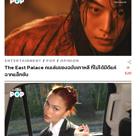
ไม่มีโอเวนอยู่ในนั้นเลย และนั่นยิ่งทำให้โอเวนเป็นคนซึม
เศร้า ไม่มั่นใจในตัวเอง เก็บตัวเข้าไปอีก
ส่วน แอนนี่ (เอ็มมา สโตน) เธอคือสาวสวยที่ต้องเผชิญกับ
ความรู้สึกว่างเปล่า ท้อแท้ ด้วยความรู้สึกผิดจากความ
สัมพันธ์กับแม่และน้องสาวที่ติดตรึงฝังแน่นจนยากจะทำให้
สลายหายไปจากใจได้ ทั้งสองเข้ามาร่วมการทดลองด้วย
ความหวังเหมือนกับคนอื่นๆ คืออยากจะหายจากความทุกข์
ENTERTAINMENT
/
POP
/
OPINION
ทนเหล่านี้และกลับไปใช้ชีวิตได้อย่างปกติสุขเสียที
The East Palace คนเล่นของฉบับเกาหลี ที่ไม่ได้มีดีแค่
520
ฉากแอ็กชัน
แต่คิดหรือว่าคนเขียนบทจะยอมให้ทุกอย่างหายอย่างง่ายดาย
แบบนั้น สิ่งที่ตัวละครต้องผ่านคือการกินยาเพื่อเรียกความ
ทรงจำในวันที่เลวร้ายที่สุดของเขาและเธอออกมาเผชิญหน้า
กับมันอีกครั้ง ก่อนที่วันต่อมาจะเริ่มเข้าสู่ความฝันสุดเซอร์เรี
ยลที่เจ้าของความฝันจะเป็นอะไรก็ได้ ตั้งแต่คู่ผัวเมียที่ต้อง
ขโมยตัวลีเมอร์จากร้านขายเฟอร์ ไปจนถึงเป็นเอลฟ์ในริเวน
เดลล์
และในระหว่างการรักษานี้เอง สิ่งที่ไม่คาดคิดก็เกิดขึ้น