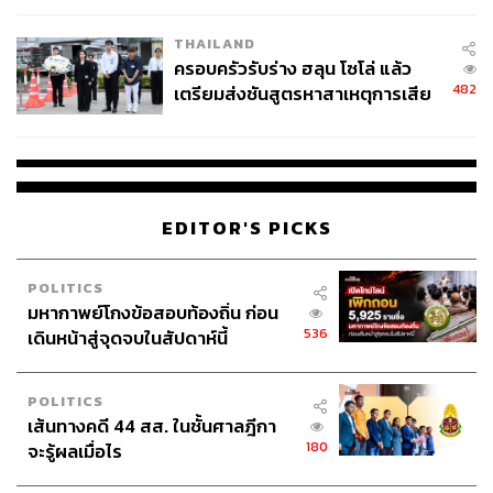
คือต้องออกกำลังกายอย่างสม่ำเสมอและยาวนาน
THAILAND
ครอบครัวรับร่าง ฮลุน โซโล่ แล้ว
เช่นกัน เราก็คงอยากจะมียาสักเม็ดที่กินแล้วหายทุกข์เป็นปลิด
482
เตรียมส่งชันสูตรหาสาเหตุการเสีย
ทิ้งโดยไม่ต้องมานั่งทุกข์ทนถอนใจไปเป็นปี แต่ก็นั่นแหละ
ชีวิต
เรื่องนั้นมันอยู่แค่ในซีรีส์ ในความจริงเราอาจต้องยอมรับว่า
ความทุกข์เป็นส่วนหนึ่งของการเติบโต
หากการไม่ออกกำลังกายทำให้กล้ามเนื้อไม่แข็งแรงฉันใด
หากผ่านความทุกข์ใจไปไม่ได้ หัวใจก็อดเสริมใยเหล็กฉันนั้น
EDITOR'S PICKS
POLITICS
มหากาพย์โกงข้อสอบท้องถิ่น ก่อน
536
เดินหน้าสู่จุดจบในสัปดาห์นี้
POLITICS
เส้นทางคดี 44 สส. ในชั้นศาลฎีกา
180
จะรู้ผลเมื่อไร