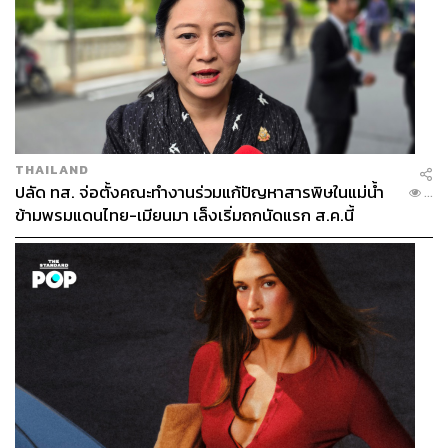
THAILAND
ปลัด ทส. จ่อตั้งคณะทำงานร่วมแก้ปัญหาสารพิษในแม่น้ำ
...
ข้ามพรมแดนไทย-เมียนมา เล็งเริ่มถกนัดแรก ส.ค.นี้