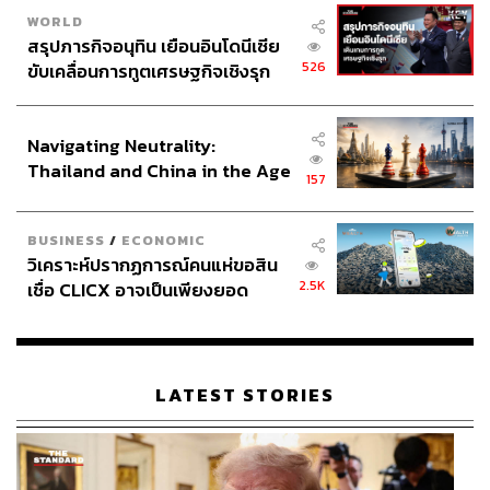
WORLD
สรุปภารกิจอนุทิน เยือนอินโดนีเซีย
526
ขับเคลื่อนการทูตเศรษฐกิจเชิงรุก
พิสูจน์อักษร:
ภาสิณี เพิ่มพันธุ์พงศ์
ประกาศหุ้นส่วนยุทธศาสตร์ไทย –
TAGS:
Netflix
Maniac
อินโดนีเซีย
Navigating Neutrality:
Thailand and China in the Age
157
of a New Global Order
BUSINESS
/
ECONOMIC
วิเคราะห์ปรากฏการณ์คนแห่ขอสิน
2.5K
เชื่อ CLICX อาจเป็นเพียงยอด
ภูเขาน้ำแข็ง ของปัญหาหนี้ครัว
145
เรือนไทยที่ถูกซุกไว้
LATEST STORIES
ABOUT THE AUTHOR
นทธัญ แสงไชย
นักเขียน พิสูจน์อักษร บรรณาธิการหนังสือเล่ม
และโปรดิวเซอร์พอดแคสต์ สนใจในเรื่อง