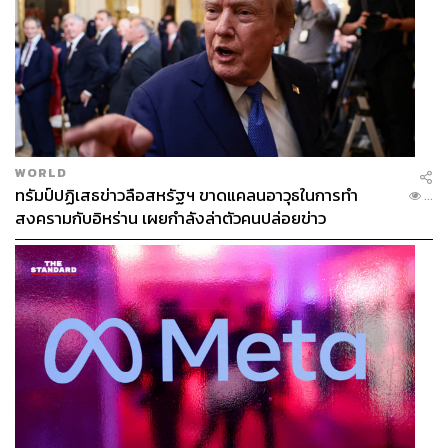
ศิลปะ ภาพยนตร์ เพลง และหนังสือ IG:
@jorborgor
WORLD
ทรัมป์ปฏิเสธข่าวลือสหรัฐฯ ขาดแคลนอาวุธในการทำ
...
สงครามกับอิหร่าน เผยกำลังล่าตัวคนปล่อยข่าว