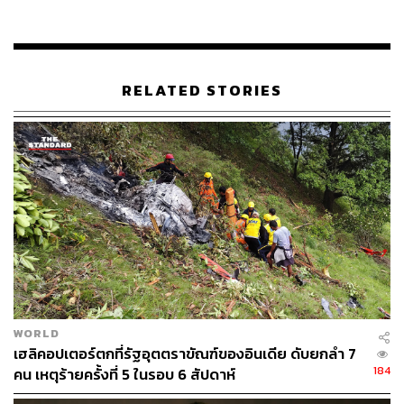
พิสูจน์อักษร:
ภาวิกา ขันติศรีสกุล
อ้างอิง:
edition.cnn.com/2019/06/10/us/helicopter-building-n
ew-york/index.html
RELATED STORIES
edition.cnn.com/us/live-news/manhattan-helicopter-c
rash-june-2019/index.html
www.theguardian.com/us-news/2019/jun/10/helicopt
er-crash-new-york-manhattan-building-midtown-lates
t-news-updates
www.accuweather.com/en/weather-news/1-dead-afte
r-helicopter-crashes-on-high-rise-building-in-new-yor
k-city/70008511
TAGS:
อุบัติเหตุทางอากาศ
เหตุเฮลิคอปเตอร์ตก
WORLD
เฮลิคอปเตอร์ตกที่รัฐอุตตราขัณฑ์ของอินเดีย ดับยกลำ 7
184
คน เหตุร้ายครั้งที่ 5 ในรอบ 6 สัปดาห์