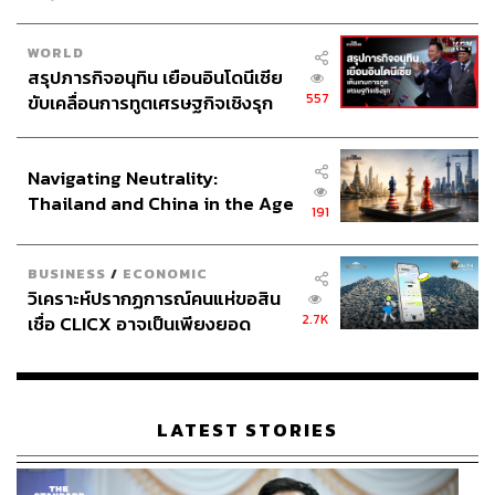
WORLD
สรุปภารกิจอนุทิน เยือนอินโดนีเซีย
557
ขับเคลื่อนการทูตเศรษฐกิจเชิงรุก
ประกาศหุ้นส่วนยุทธศาสตร์ไทย –
อินโดนีเซีย
Navigating Neutrality:
Thailand and China in the Age
191
of a New Global Order
BUSINESS
/
ECONOMIC
วิเคราะห์ปรากฏการณ์คนแห่ขอสิน
2.7K
เชื่อ CLICX อาจเป็นเพียงยอด
ภูเขาน้ำแข็ง ของปัญหาหนี้ครัว
เรือนไทยที่ถูกซุกไว้
LATEST STORIES