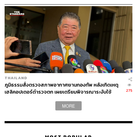
THAILAND
ภูมิธรรม​สั่งตรวจสภาพอากาศยานกองทัพ​ หลังเกิดเหตุ
275
เฮลิคอปเตอร์ตำรวจตก เผยเตรียมพิจารณาระงับใช้
ยุทโธปกรณ์บางส่วน
MORE