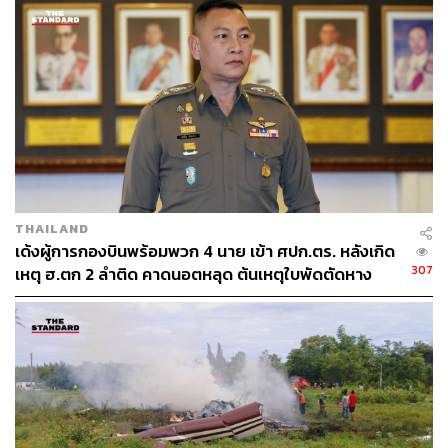
96
ABOUT THE AUTHOR
ณรงค์กร มโนจันทร์เพ็ญ
Content Creator กองบรรณาธิการข่าว THE
STANDARD
THAILAND
เด้งผู้การกองบินพร้อมพวก 4 นาย เข้า ศปก.ตร. หลังเกิด
307
เหตุ ฮ.ตก 2 ลำติด คาดนอตหลุด ต้นเหตุใบพัดตัดหาง
เครื่องจนเสียการทรงตัว