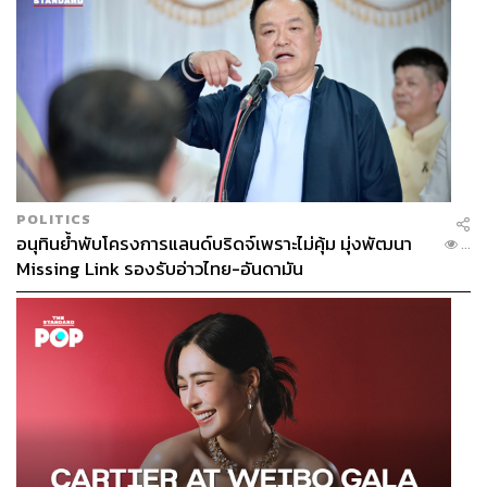
POLITICS
อนุทินย้ำพับโครงการแลนด์บริดจ์เพราะไม่คุ้ม มุ่งพัฒนา
...
Missing Link รองรับอ่าวไทย-อันดามัน