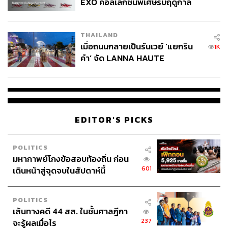
EXO คอลเล็กชันพิเศษรับฤดูกาล
College Football
THAILAND
เมื่อถนนกลายเป็นรันเวย์ ‘แยกริน
1K
คำ’ จัด LANNA HAUTE
COUTURE กลางสายฝน
EDITOR'S PICKS
POLITICS
มหากาพย์โกงข้อสอบท้องถิ่น ก่อน
601
เดินหน้าสู่จุดจบในสัปดาห์นี้
POLITICS
เส้นทางคดี 44 สส. ในชั้นศาลฎีกา
237
จะรู้ผลเมื่อไร