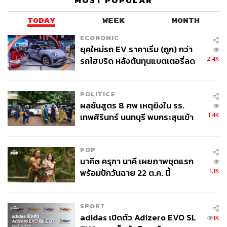
MOST POPULAR
TODAY
WEEK
MONTH
ECONOMIC
ยุคใหม่รถ EV ราคาเริ่ม (ถูก) กว่า
2.4K
รถไฮบริด หลังต้นทุนแบตเตอรี่ลด
ลง - จีนแห่บุกตลาดเกิดใหม่
POLITICS
ผลชันสูตร 8 ศพ เหตุยิงใน รร.
1.4K
เทพศิรินทร์ นนทบุรี พบกระสุนเข้า
จุดสำคัญ ‘ศีรษะ-หน้าอก’ ครูถูกยิง
4 นัด จากระยะไกล
POP
นาคี๓ ครุฑา นาคี เผยภาพชุดแรก
1.1K
พร้อมปักวันฉาย 22 ต.ค. นี้
SPORT
adidas เปิดตัว Adizero EVO SL
1K