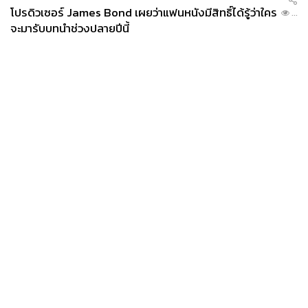
โปรดิวเซอร์ James Bond เผยว่าแฟนหนังมีสิทธิ์ได้รู้ว่าใคร
...
จะมารับบทนำช่วงปลายปีนี้
News
Wealth
Pop
Podcast
Video
Now
Opinion
Careers
Events
Privacy
About
Contact
Policy
FOR
ADVERTISING
MEMBERSHIP