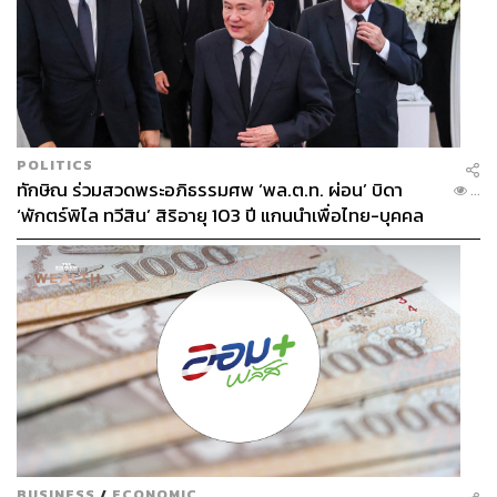
POLITICS
ทักษิณ ร่วมสวดพระอภิธรรมศพ ‘พล.ต.ท. ผ่อน’ บิดา
...
‘พักตร์พิไล ทวีสิน’ สิริอายุ 103 ปี แกนนำเพื่อไทย-บุคคล
หลากวงการร่วมอาลัย
BUSINESS
/
ECONOMIC