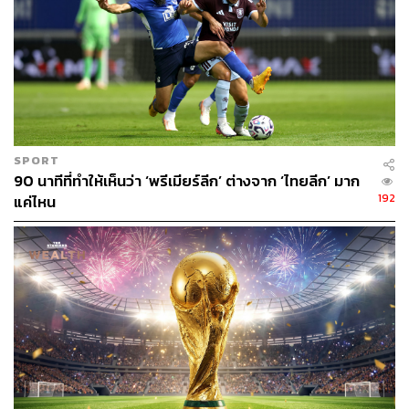
สโมสรอย่างแมนฯ ยูไนเต็ด ที่ถือเป็นทีมระดับสุดยอดของโลก
เป็นโกลบอลแบรนด์ที่มีช่องทางในการหารายได้มากมาย
มหาศาล โดยเฉพาะจากสปอนเซอร์และค่าลิขสิทธิ์การ
ถ่ายทอดสด
เรื่องนี้ คริสโตเฟอร์ ซูค ประธานบริษัทการลงทุน CAZ ที่
ลงทุนด้านกีฬาโดยเฉพาะ ยังให้ความเห็นประกอบด้วยว่า ถึง
SPORT
แฟนๆ จะออกอาการไม่พอใจอยู่บ้าง แต่ผู้ชมในโอลด์แทรฟฟ
90 นาทีที่ทำให้เห็นว่า ‘พรีเมียร์ลีก’ ต่างจาก ‘ไทยลีก’ มาก
อร์ดก็แทบไม่ได้ลดลงเลย “แน่นอนว่าถ้าจบด้วยการเป็นที่สุด
192
แค่ไหน
ท้ายของการแข่งขัน มันก็กระทบต่อยอดจำหน่ายตั๋วบ้าง
“แต่เหตุผลที่ทำให้เราสนใจในกีฬาและให้ความสำคัญเป็น
ลำดับแรกเพราะว่ามันทำเงินมากมายมหาศาล” ซูค ซึ่งลงทุน
กับ Fenway Sports Group บริษัทที่เป็นเจ้าของทีมเบสบอล
บอสตัน เรด ซอกซ์ รวมถึงลิเวอร์พูล คู่ปรับตลอดกาลของ
แมนฯ ยูไนเต็ดเผย
ในวงการกีฬา แมนฯ ยูไนเต็ดเป็นไม่กี่ทีมที่อยู่ในตลาดหุ้น แต่
ก็ยังพอมีทีมกีฬา (หรือสำหรับชาวอเมริกันที่เรียกว่าแฟรน