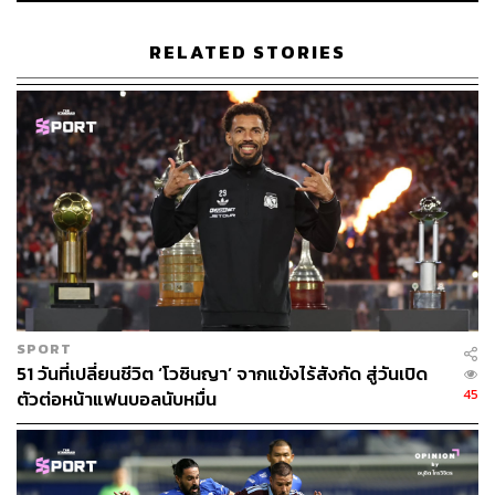
ฟอร์มของทีมที่เลวร้ายสุดๆ ในช่วงเปิดฤดูกาลใหม่ 2022/23
ด้วยการแพ้ติดต่อกันถึง 2 นัด ทำให้ เซอร์จิม แรตคลิฟฟ์ ซีอี
RELATED STORIES
โอยักษ์ใหญ่ของโลกอย่าง Ineos ซึ่งเป็นมหาเศรษฐีที่รวยที่สุด
ในอังกฤษ เปิดตัวอย่างชัดเจนว่าต้องการจะซื้อสโมสรฟุตบอล
ซึ่งเป็นทีมในดวงใจมาตั้งแต่เด็ก หากครอบครัวเกลเซอร์ ซึ่ง
เป็นเจ้าของทีมและเป็นเจ้าของทีมอเมริกันฟุตบอลแทมปา
เบย์ บัคคาเนียร์ส (ที่มี ทอม เบรดี G.O.A.T. อยู่ในทีม!)
ต้องการจะขาย
ท่าทีของมัสก์ต่อด้วยเซอร์จิม แรตคลิฟฟ์ ทำให้แมนฯ ยูไนเต็ด
ยังดูน่าสนใจเหมือนเดิม ไม่นับเรื่องที่สโมสรยังมีซูเปอร์
สตาร์ที่โด่งดังที่สุดคนหนึ่งของโลกอย่าง คริสเตียโน โรนัลโด
อยู่ด้วย ก็ยิ่งทำให้ภาพของพวกเขาดูดีในสายตานักลงทุน
พร้อมปัจจัยหนุนอย่างผลงานที่เริ่มเข้าที่เข้าทางขึ้นหลังการ
SPORT
51 วันที่เปลี่ยนชีวิต ‘โวซินญา’ จากแข้งไร้สังกัด สู่วันเปิด
มาของผู้จัดการทีมคนใหม่อย่าง เอริค เทน ฮาก
45
ตัวต่อหน้าแฟนบอลนับหมื่น
อีกเหตุผลสำหรับนักลงทุนที่ฟังดูดีและเข้าใจง่ายว่าทำไมการ
ลงทุนกับทีมกีฬาจึงคุ้มค่าที่จะเสี่ยงเสมอ คือการที่ทีมกีฬา
เหล่านี้ยังทำรายได้มหาศาลอย่างสม่ำเสมอ โดยเฉพาะกับ