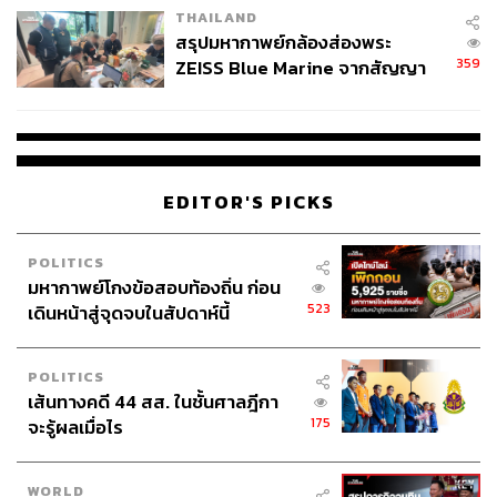
THAILAND
สรุปมหากาพย์กล้องส่องพระ
359
ZEISS Blue Marine จากสัญญา
ผลิต 8.3 ล้าน สู่ข้อพิพาท ‘มา
เวลล์ฯ’ ฟ้อง ‘โทน บางแค’ ผิดนัด
จ่ายหนี้-แอบระบุแบรนด์
EDITOR'S PICKS
POLITICS
มหากาพย์โกงข้อสอบท้องถิ่น ก่อน
523
เดินหน้าสู่จุดจบในสัปดาห์นี้
POLITICS
เส้นทางคดี 44 สส. ในชั้นศาลฎีกา
175
จะรู้ผลเมื่อไร
WORLD