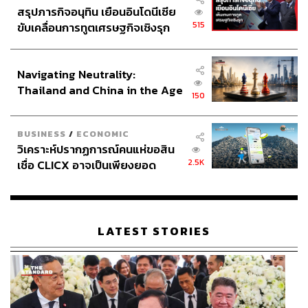
สรุปภารกิจอนุทิน เยือนอินโดนีเซีย
515
ขับเคลื่อนการทูตเศรษฐกิจเชิงรุก
ประกาศหุ้นส่วนยุทธศาสตร์ไทย –
อินโดนีเซีย
Navigating Neutrality:
Thailand and China in the Age
150
of a New Global Order
BUSINESS
/
ECONOMIC
วิเคราะห์ปรากฏการณ์คนแห่ขอสิน
2.5K
เชื่อ CLICX อาจเป็นเพียงยอด
ภูเขาน้ำแข็ง ของปัญหาหนี้ครัว
เรือนไทยที่ถูกซุกไว้
LATEST STORIES