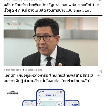
คลังเตรียมจำหน่ายพันธบัตรรัฐบาล ‘ออมพลัส’ รอบถัดไป
...
เร็วสุด 4 ก.ย.นี้ อาจเพิ่มสัดส่วนการขายแบบ Small Lot
First มากขึ้น
ECONOMIC
/
BUSINESS
‘เอกนิติ’ เผยอยู่ระหว่างหารือ ‘ไทยเที่ยวไทยพลัส’ มีสิทธิใช้
...
งบจากเงินกู้ 4 แสนล้าน มั่นใจงบต่อ ‘ไทยช่วยไทย พลัส’
เฟส 2 มีเพียงพอ