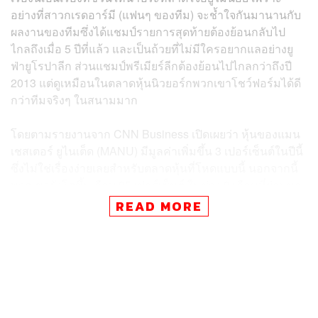
อย่างที่สาวกเรดอาร์มี (แฟนๆ ของทีม) จะช้ำใจกันมานานกับ
ผลงานของทีมซึ่งได้แชมป์รายการสุดท้ายต้องย้อนกลับไป
ไกลถึงเมื่อ 5 ปีที่แล้ว และเป็นถ้วยที่ไม่มีใครอยากแลอย่างยู
ฟ่ายูโรปาลีก ส่วนแชมป์พรีเมียร์ลีกต้องย้อนไปไกลกว่าถึงปี
2013 แต่ดูเหมือนในตลาดหุ้นนิวยอร์กพวกเขาโชว์ฟอร์มได้ดี
กว่าทีมจริงๆ ในสนามมาก
โดยตามรายงานจาก CNN Business เปิดเผยว่า หุ้นของแมน
เชสเตอร์ ยูไนเต็ด (MANU) มีมูลค่าเพิ่มขึ้น 3 เปอร์เซ็นต์ในปีนี้
ซึ่งไม่ใช่เรื่องง่ายเลยสำหรับตลาดหุ้นที่โหดแบบนี้ นอกจากนี้
พวกเขายังโตขึ้นเกือบ 35 เปอร์เซ็นต์ ในช่วง 3 เดือนที่ผ่านมา
READ MORE
ข่าวที่เกี่ยวข้อง:
วงการฟุตบอลจับตา หลัง อีลอน มัสก์ ทวีตข้อความ “ผม
กำลังจะซื้อแมนฯ ยูไนเต็ด”
‘สปอนเซอร์และ CRM’ เบื้องหลังเหตุผลที่ ‘สโมสรฟุตบอ
ลพรีเมียร์ลีกอังกฤษ’ ยอมเดินทางครึ่งโลกเพื่อมาหาแฟ