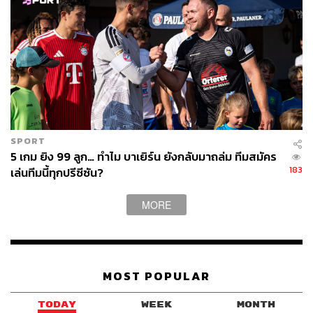
TAGS:
ตลาดหุ้น
Wall Street
แมนเชสเตอร์ ยูไนเต็ด
กีฬาฟุตบอล
Manchester United
SPORT
5 เกม ยิง 99 ลูก… ทำไม บาเยิร์น ยังกลับมาถล่ม ทีมสมัคร
183
เล่นทีมนี้ทุกปรีซีซัน?
114
MORE
ABOUT THE AUTHOR
เมธา พันธุ์วราทร
MOST POPULAR
เจ้าของนามปากกา ‘ลูกแม่กิ่ง’ คอลัมนิสต์ที่เล่า
เรื่องกีฬาให้คนนำไปปรับใช้ในชีวิต ซึ่งจะ
TODAY
WEEK
MONTH
ทำให้ได้รับแรงบันดาลใจจากกีฬาที่คุณชื่น