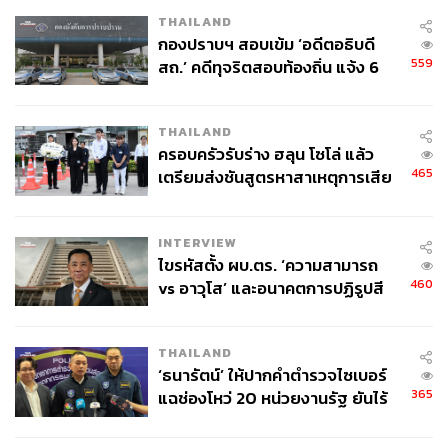
ชอบ ในคอลัมน์ ‘Goal of Life’
THAILAND
กองปราบฯ สอบเข้ม ‘อดีตอธิบดี
559
สถ.’ คดีทุจริตสอบท้องถิ่น แจ้ง 6
ข้อหาหนัก จ่อชง ป.ป.ช. 12 ส.ค. นี้
THAILAND
ครอบครัวรับร่าง ฮลุน โซโล่ แล้ว
465
เตรียมส่งชันสูตรหาสาเหตุการเสีย
ชีวิต
INTERVIEW
ไขรหัสตั้ง ผบ.ตร. ‘ความสามารถ
460
vs อาวุโส’ และอนาคตการปฏิรูปสี
กากี กับ พล.ต.อ. เอก อังสนานนท์
THAILAND
‘ธนารัตน์’ ให้ปากคำตำรวจไซเบอร์
365
แฉช่องโหว่ 20 หน่วยงานรัฐ ยันไร้
นัยทางการเมือง