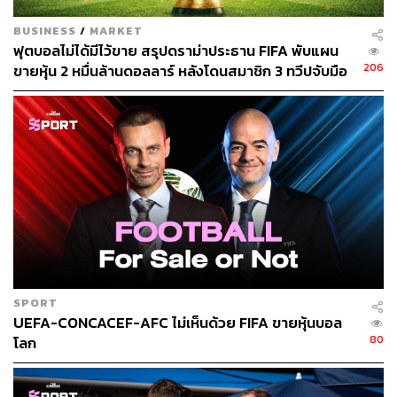
ไชส์) อื่นๆ เช่น นิวยอร์ก นิกส์ ทีมบาสเกตบอลเอ็นบีเอ
BUSINESS
/
MARKET
(NYSE) ซึ่งเป็นของบริษัท เมดิสัน สแควร์ การ์เดน สปอร์ตส,
ฟุตบอลไม่ได้มีไว้ขาย สรุปดราม่าประธาน FIFA พับแผน
แอตเแลนตา เบรฟส์ (BATRA) ทีมเบสบอลในเมเจอร์ลีก
206
ขายหุ้น 2 หมื่นล้านดอลลาร์ หลังโดนสมาชิก 3 ทวีปจับมือ
เบสบอล อยู่ในตลาดหุ้น Nasdaq ซึ่งเป็นของบริษัท ลิเบอร์ตี
คว่ำบาตร
มีเดีย
ขณะที่ในวงการฟุตบอลยุโรปด้วยกันมีโบรุสเซีย ดอร์ทมุนด์
ทีมดังเยอรมนีที่อยู่ในตลาดหุ้นแฟรงก์เฟิร์ต และยูเวนตุส ทีม
ดังของอิตาลีที่อยู่ในตลาดหุ้นมิลาน
อ้างอิง
https://edition.cnn.com/2022/09/15/investing/manche
ster-united-soccer-stock-sports/index.html
SPORT
UEFA-CONCACEF-AFC ไม่เห็นด้วย FIFA ขายหุ้นบอล
สามารถติดตาม THE STANDARD WEALTH
80
โลก
ผ่านแอปพลิเคชันต่างๆ ที่คุณสะดวกหรือใช้งานอยู่แล้วได้เลย