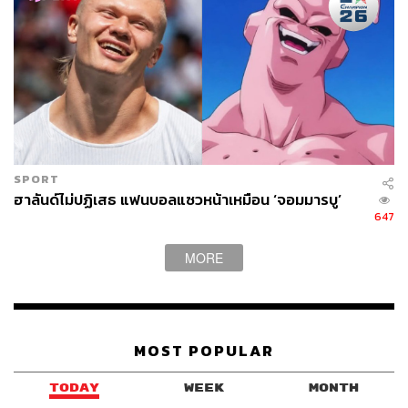
SPORT
ฮาลันด์ไม่ปฏิเสธ แฟนบอลแซวหน้าเหมือน ‘จอมมารบู’
647
MORE
MOST POPULAR
TODAY
WEEK
MONTH