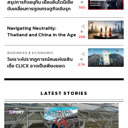
สรุปภารกิจอนุทิน เยือนอินโดนีเซีย
565
ขับเคลื่อนการทูตเศรษฐกิจเชิงรุก
ประกาศหุ้นส่วนยุทธศาสตร์ไทย –
อินโดนีเซีย
Navigating Neutrality:
Thailand and China in the Age
208
of a New Global Order
BUSINESS
/
ECONOMIC
วิเคราะห์ปรากฏการณ์คนแห่ขอสิน
2.7K
เชื่อ CLICX อาจเป็นเพียงยอด
ภูเขาน้ำแข็ง ของปัญหาหนี้ครัว
เรือนไทยที่ถูกซุกไว้
LATEST STORIES