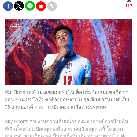
117
ทีม ‘ปีศาจแดง’ แมนเชสเตอร์ ยูไนเต็ด เพิ่มข้อเสนอขอซื้อ จา
ดอน ซานโช ปีกทีมชาติอังกฤษจากโบรุสเซีย ดอร์ทมุนด์ เป็น
75 ล้านปอนด์ ตามการเปิดเผยจากสื่อต่างประเทศ
Sky Sports รายงานความคืบหน้าของมหากาพย์การย้ายทีม
ที่เริ่มตั้งแต่ช่วงปิดฤดูกาลที่แล้วมาจนถึงฤดูกาลนี้ โดยแมน
เชสเตอร์ ยูไนเต็ดยังคงเป็นตัวเต็งทีมเดียวสำหรับซานโช ซึ่ง