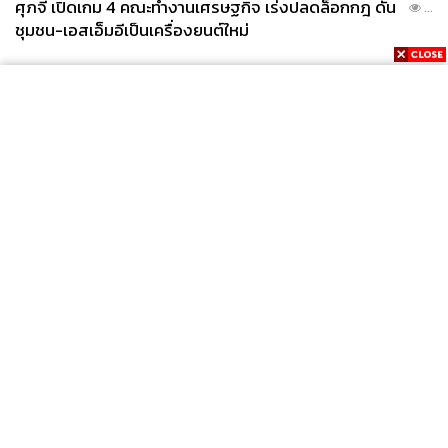
ศุภจี เปิดเกม 4 คณะทำงานเศรษฐกิจ เร่งปลดล็อกกฎ ดัน
...
ชุมชน-เอสเอ็มอีเป็นเครื่องยนต์ใหม่
News
Wealth
Pop
Podcast
Video
Now
Opinion
Careers
Events
Privacy
About
Contact
Policy
FOR
ADVERTISING
MEMBERSHIP