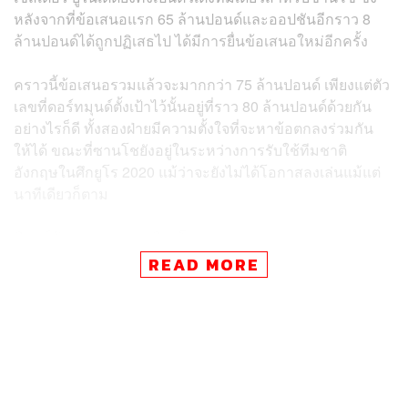
หลังจากที่ข้อเสนอแรก 65 ล้านปอนด์และออปชันอีกราว 8
ล้านปอนด์ได้ถูกปฏิเสธไป ได้มีการยื่นข้อเสนอใหม่อีกครั้ง
คราวนี้ข้อเสนอรวมแล้วจะมากกว่า 75 ล้านปอนด์ เพียงแต่ตัว
เลขที่ดอร์ทมุนด์ตั้งเป้าไว้นั้นอยู่ที่ราว 80 ล้านปอนด์ด้วยกัน
อย่างไรก็ดี ทั้งสองฝ่ายมีความตั้งใจที่จะหาข้อตกลงร่วมกัน
ให้ได้ ขณะที่ซานโชยังอยู่ในระหว่างการรับใช้ทีมชาติ
อังกฤษในศึกยูโร 2020 แม้ว่าจะยังไม่ได้โอกาสลงเล่นแม้แต่
นาทีเดียวก็ตาม
พิสูจน์อักษร: วรรษมล สิงหโกม
อ้างอิง:
READ MORE
https://www.skysports.com/football/news/11667/1233
6424/jadon-sancho-manchester-united-make-improv
ed-bid-for-borussia-dortmund-forward
https://www.manchestereveningnews.co.uk/sport/foot
ball/transfer-news/manchester-united-sancho-line-up
-20857348