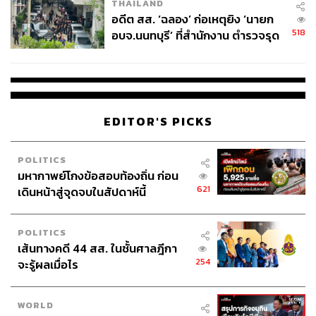
THAILAND
อดีต สส. ‘ฉลอง’ ก่อเหตุยิง ‘นายก
518
อบจ.นนทบุรี’ ที่สำนักงาน ตำรวจรุด
ลงพื้นที่
EDITOR'S PICKS
POLITICS
มหากาพย์โกงข้อสอบท้องถิ่น ก่อน
621
เดินหน้าสู่จุดจบในสัปดาห์นี้
POLITICS
เส้นทางคดี 44 สส. ในชั้นศาลฎีกา
254
จะรู้ผลเมื่อไร
WORLD