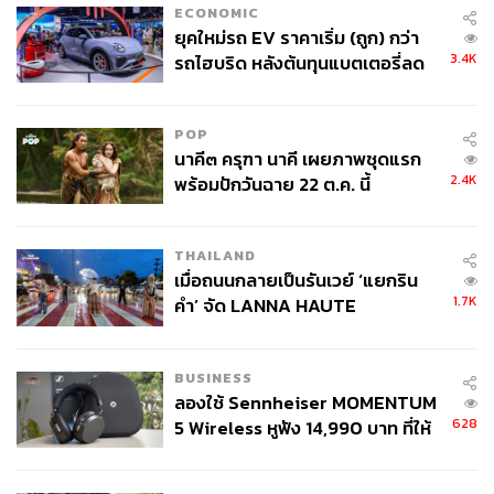
ECONOMIC
ยุคใหม่รถ EV ราคาเริ่ม (ถูก) กว่า
3.4K
รถไฮบริด หลังต้นทุนแบตเตอรี่ลด
ลง - จีนแห่บุกตลาดเกิดใหม่
POP
นาคี๓ ครุฑา นาคี เผยภาพชุดแรก
2.4K
พร้อมปักวันฉาย 22 ต.ค. นี้
THAILAND
เมื่อถนนกลายเป็นรันเวย์ ‘แยกริน
1.7K
คำ’ จัด LANNA HAUTE
COUTURE กลางสายฝน
BUSINESS
ลองใช้ Sennheiser MOMENTUM
628
5 Wireless หูฟัง 14,990 บาท ที่ให้
ผู้ใช้ถอดเปลี่ยนแบตเองได้ ก่อนกฎ
EU บังคับปีหน้า