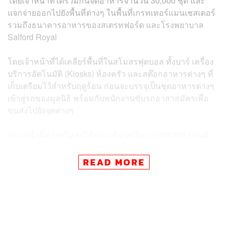
โดยเจ้าหน้าที่ได้ร่วมกันจัดอาหารจำนวน 30,000 ชุด และ
แจกจ่ายออกไปยังพื้นที่ต่างๆ ในพื้นที่เกรทเทอร์แมนเชสเตอร์
รวมถึงธนาคารอาหารของ
สเตรทฟอร์ด
และโรงพยาบาล
Salford Royal
โดยเจ้าหน้าที่ได้เคลียร์พื้นที่ในสโมสรฟุตบอล ทั้งบาร์ เครื่อง
บริการอัตโนมัติ (Kiosks) ห้องครัว และสต๊อกอาหารต่างๆ ที่
เก็บเตรียมไว้สำหรับฤดูร้อน ก่อนจะบรรจุเป็นชุดอาหารต่างๆ
เข้าสู่รถของมูลนิธิ พร้อมกับพนักงานขับรถอาสาสมัครเพื่อ
ขนส่งไปยังจุดต่างๆ
ก่อนหน้านี้ทางสโมสรได้ร่วมบริจาคเงินกว่า 50,000 ปอนด์
เข้าสู่องค์กร The Trussell Trust เพื่อสนับสนุนธนาคาร
อาหารกว่า 19 แห่งในพื้นที่เกรทเทอร์แมนเชสเตอร์ ซึ่งเป็น
READ MORE
โครงการร่วมกับสโมสรแมนเชสเตอร์ ซิตี้ รวมถึงได้จัดทำ
อาหารร้อนอีก 350 ชุดแจกจ่ายไปยังมูลนิธิท้องถิ่นต่างๆ อีก
ด้วย
พิสูจน์อักษร: ภาสิณี เพิ่มพันธุ์พงศ์