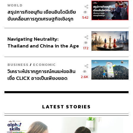
WORLD
สรุปภารกิจอนุทิน เยือนอินโดนีเซีย
542
ขับเคลื่อนการทูตเศรษฐกิจเชิงรุก
ประกาศหุ้นส่วนยุทธศาสตร์ไทย –
อินโดนีเซีย
Navigating Neutrality:
Thailand and China in the Age
172
of a New Global Order
BUSINESS
/
ECONOMIC
วิเคราะห์ปรากฏการณ์คนแห่ขอสิน
2.6K
เชื่อ CLICX อาจเป็นเพียงยอด
ภูเขาน้ำแข็ง ของปัญหาหนี้ครัว
เรือนไทยที่ถูกซุกไว้
LATEST STORIES