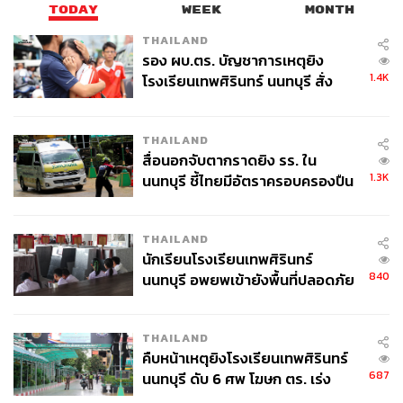
TODAY
WEEK
MONTH
THAILAND
รอง ผบ.ตร. บัญชาการเหตุยิง
1.4K
โรงเรียนเทพศิรินทร์ นนทบุรี สั่ง
ค้นหา 2 รอบยืนยันไร้คนติดค้าง พบ
ศพปู่-ย่าที่บ้านพักผู้ก่อเหตุ
THAILAND
สื่อนอกจับตากราดยิง รร. ใน
1.3K
นนทบุรี ชี้ไทยมีอัตราครอบครองปืน
สูงในระดับต้นของภูมิภาค
THAILAND
นักเรียนโรงเรียนเทพศิรินทร์
840
นนทบุรี อพยพเข้ายังพื้นที่ปลอดภัย
ชั่วคราว หลังเหตุใช้อาวุธปืนภายใน
โรงเรียนคลี่คลาย
THAILAND
คืบหน้าเหตุยิงโรงเรียนเทพศิรินทร์
687
นนทบุรี ดับ 6 ศพ โฆษก ตร. เร่ง
สอบปมขโมยปืนปู่ก่อเหตุ