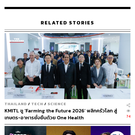
ABOUT THE AUTHOR
RELATED STORIES
ดิษยุตม์ ธนบุญชัย
บรรณาธิการข่าวกีฬา สำนักข่าว THE
STANDARD
THAILAND
/
TECH
/
SCIENCE
KMITL ชู ‘Farming the Future 2026’ พลิกครัวโลก สู่
74
เกษตร-อาหารยั่งยืนด้วย One Health