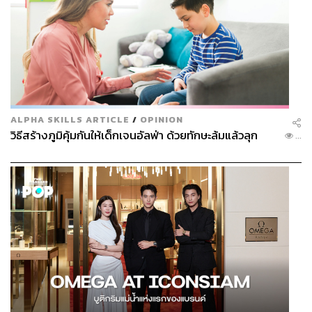
ALPHA SKILLS ARTICLE
/
OPINION
วิธีสร้างภูมิคุ้มกันให้เด็กเจนอัลฟ่า ด้วยทักษะล้มแล้วลุก
...