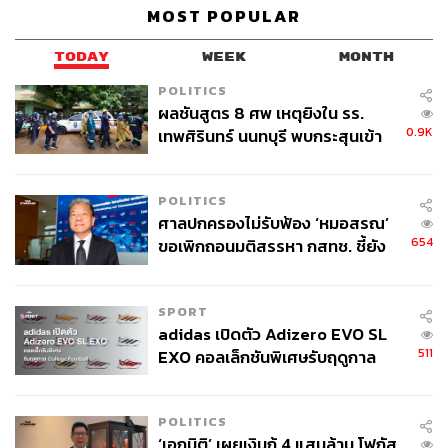
MOST POPULAR
TODAY
WEEK
MONTH
POLITICS
ผลชันสูตร 8 ศพ เหตุยิงใน รร.
0.9K
เทพศิรินทร์ นนทบุรี พบกระสุนเข้า
จุดสำคัญ ‘ศีรษะ-หน้าอก’ ครูถูกยิง
4 นัด จากระยะไกล
POLITICS
ศาลปกครองไม่รับฟ้อง ‘หมอสรณ’
654
ขอเพิกถอนมติสรรหา กสทช. ชี้ยัง
ไม่ใช่ผู้เดือดร้อนเสียหาย
SPORT
adidas เปิดตัว Adizero EVO SL
511
EXO คอลเล็กชันพิเศษรับฤดูกาล
College Football
POLITICS
‘เอกนิติ’ เผยเงินกู้ 4 แสนล้าน โฟกัส