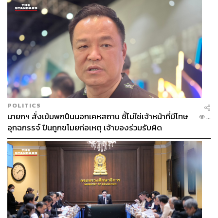
POLITICS
นายกฯ สั่งเข้มพกปืนนอกเคหสถาน ชี้ไม่ใช่เจ้าหน้าที่มีโทษ
...
อุกฉกรรจ์ ปืนถูกขโมยก่อเหตุ เจ้าของร่วมรับผิด