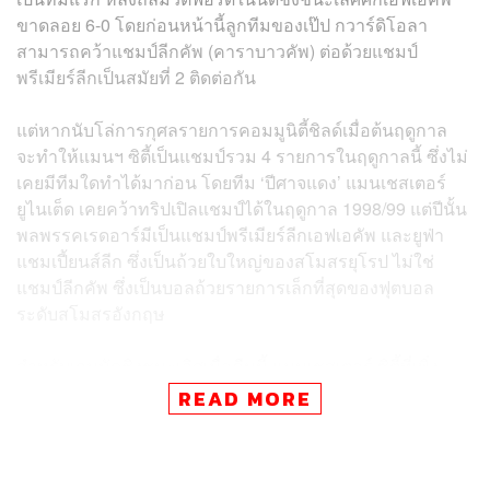
ขาดลอย 6-0 โดยก่อนหน้านี้ลูกทีมของเป๊ป กวาร์ดิโอลา
สามารถคว้าแชมป์ลีกคัพ (
คาราบาวคัพ)
ต่อด้วยแชมป์
พรีเมียร์ลีกเป็นสมัยที่ 2 ติดต่อกัน
แต่หากนับโล่การกุศลรายการคอมมูนิตี้ชิลด์เมื่อต้นฤดูกาล
จะทำให้แมนฯ ซิตี้เป็นแชมป์รวม 4 รายการในฤดูกาลนี้ ซึ่งไม่
เคยมีทีมใดทำได้มาก่อน โดยทีม ‘ปีศาจแดง’ แมนเชสเตอร์
ยูไนเต็ด เคยคว้าทริปเปิลแชมป์ได้ในฤดูกาล 1998/99 แต่ปีนั้น
พลพรรคเรดอาร์มีเป็นแชมป์พรีเมียร์ลีกเอฟเอคัพ และยูฟ่า
แชมเปี้ยนส์ลีก ซึ่งเป็นถ้วยใบใหญ่ของสโมสรยุโรป ไม่ใช่
แชมป์ลีกคัพ ซึ่งเป็นบอลถ้วยรายการเล็กที่สุดของฟุตบอล
ระดับสโมสรอังกฤษ
สำหรับเกมนัดชิงชนะเลิศเมื่อคืนนี้ แมนเชสเตอร์ ซิตี้ที่เพิ่ง
คว้าแชมป์พรีเมียร์ลีกสมัยที่ 4 ของสโมสรด้วยการทำแต้มถึง
READ MORE
98 คะแนน เป็นฝ่ายเปิดเกมรุกบดขยี้ใส่ทีม ‘แตนอาละวาด’ วัต
ฟอร์ด ที่สนามเวมบลีย์ กรุงลอนดอน เกือบตลอดทั้งเกม โดย
เรือใบสีฟ้าได้ประตูขึ้นนำตั้งแต่นาทีที่ 26 จากดาบิด ซิลวา