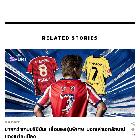
ขณะเดียวกันเขายังยืนยันด้วยว่า ลูกทีมของเขายังพัฒนาฝีเท้า
และฟอร์มการเล่นให้ดีขึ้นได้อีก เพราะไม่มีเหตุผลที่จะหยุดนิ่ง
อยู่กับที่
การคว้าแชมป์อย่างต่อเนื่องของแมนเชสเตอร์ ซิตี้ นับ
RELATED STORIES
เป็นการส่งสัญญาณถึงทีมคู่แข่งร่วมลีกถึงเป้าหมายของบอร์ด
บริหารที่ต้องการจะยกระดับทีมแมนเชสเตอร์ ซิตี้ ให้ยิ่งใหญ่
ในด้านเกียรติยศ และแบรนด์ลูกหนังทัดเทียมกับคู่แข่งร่วม
เมืองอย่างแมนเชสเตอร์ ยูไนเต็ด ที่เคยเป็นแชมป์พรีเมียร์ลีก
13 สมัย รวมถึงลิเวอร์พูลที่เคยเป็นแชมป์ลีกสูงสุดของอังกฤษ
ในชื่อดิวิชัน 1 เดิม รวม 18 สมัย
พิสูจน์อักษร:
ลักษณ์นารา พักตร์เพียงจันทร์
อ้างอิง:
SPORT
https://www.bbc.com/sport/football/48236232
มากกว่าเกมปรีซีซัน! ‘เสื้อบอลรุ่นพิเศษ’ บอกเล่าเอกลักษณ์
77
ของแต่ละเมือง