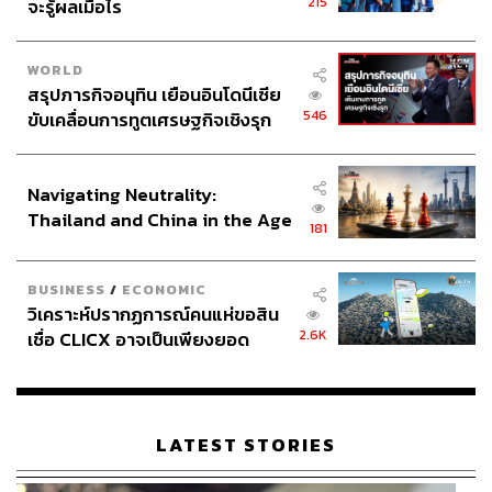
215
จะรู้ผลเมื่อไร
WORLD
สรุปภารกิจอนุทิน เยือนอินโดนีเซีย
546
ขับเคลื่อนการทูตเศรษฐกิจเชิงรุก
ประกาศหุ้นส่วนยุทธศาสตร์ไทย –
อินโดนีเซีย
Navigating Neutrality:
Thailand and China in the Age
181
of a New Global Order
BUSINESS
/
ECONOMIC
วิเคราะห์ปรากฏการณ์คนแห่ขอสิน
2.6K
เชื่อ CLICX อาจเป็นเพียงยอด
ภูเขาน้ำแข็ง ของปัญหาหนี้ครัว
เรือนไทยที่ถูกซุกไว้
LATEST STORIES