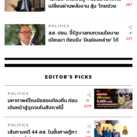
287
เปลี่ยนผ่านพลังงาน ลุ้น ‘ไทยช่วย
ไทยพลัส’ เฟส 2 รอประเมินความ
เหมาะสม
POLITICS
สส. ปชน. จี้รัฐบาลทบทวนนโยบาย
237
เมียนมา ต้อนรับ ‘มินอ่องหล่าย’ ได้
แค่สัญญาว่างเปล่า
EDITOR'S PICKS
POLITICS
มหากาพย์โกงข้อสอบท้องถิ่น ก่อน
579
เดินหน้าสู่จุดจบในสัปดาห์นี้
POLITICS
เส้นทางคดี 44 สส. ในชั้นศาลฎีกา