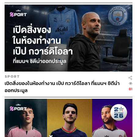
TAGS:
Manchester City
FA Cup
115
SPORT
ABOUT THE AUTHOR
เปิดสิ่งของในห้องทำงาน เป๊ป กวาร์ดิโอลา ที่แมนฯ ซิตีนำ
คมปทิต คงศักดิ์ศรีสกุล
81
ออกประมูล
บรรณาธิการข่าวต่างประเทศ สำนักข่าว THE
STANDARD