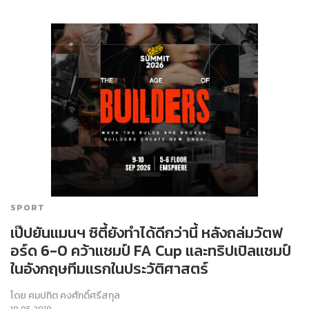
SPORT
เป๊ปยันแมนฯ ซิตี้ยังทำได้ดีกว่านี้ หลังถล่มวัตฟ
อร์ด 6-0 คว้าแชมป์ FA Cup และทริปเปิลแชมป์
ในอังกฤษทีมแรกในประวัติศาสตร์
โดย
คมปทิต คงศักดิ์ศรีสกุล