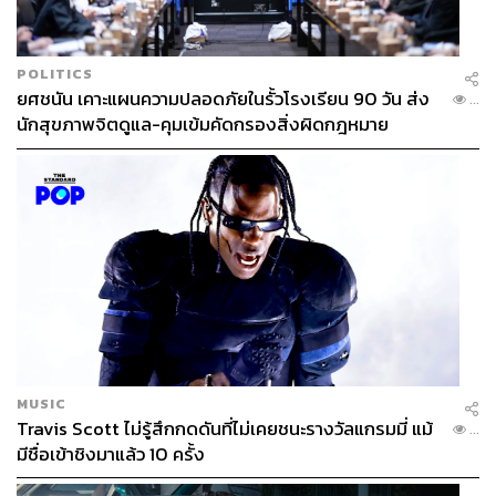
POLITICS
ยศชนัน เคาะแผนความปลอดภัยในรั้วโรงเรียน 90 วัน ส่ง
...
นักสุขภาพจิตดูแล-คุมเข้มคัดกรองสิ่งผิดกฎหมาย
MUSIC
Travis Scott ไม่รู้สึกกดดันที่ไม่เคยชนะรางวัลแกรมมี่ แม้
...
มีชื่อเข้าชิงมาแล้ว 10 ครั้ง