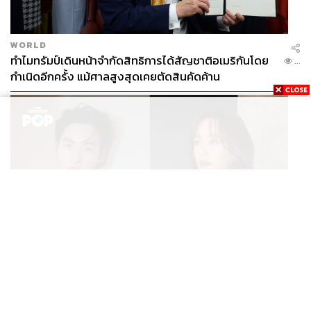
WORLD
ทำไมทรัมป์เดินหน้าจำกัดสิทธิการได้สัญชาติอเมริกันโดย
...
กำเนิดอีกครั้ง แม้ศาลสูงสุดเคยตัดสินคัดค้าน
ENTERTAINMENT
เก้า นพเก้า และ พาย รินรดา เตรียมร่วมงานกันใน ‘รสกาล
...
Enchanted Taste In Time’