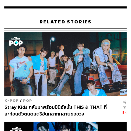
RELATED STORIES
509
ABOUT THE AUTHOR
ภัทรณกัญ อนันเต่า
กองบรรณาธิการคัลเจอร์ สำนักข่าว THE
STANDARD
K-POP
/
POP
Stray Kids กลับมาพร้อมมินิอัลบั้ม THIS & THAT ที่
54
สะท้อนตัวตนดนตรีอันหลากหลายของวง