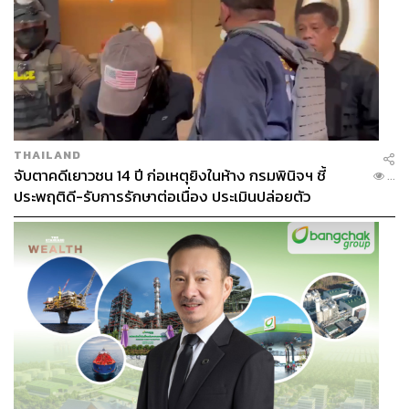
THAILAND
จับตาคดีเยาวชน 14 ปี ก่อเหตุยิงในห้าง กรมพินิจฯ ชี้
...
ประพฤติดี-รับการรักษาต่อเนื่อง ประเมินปล่อยตัว