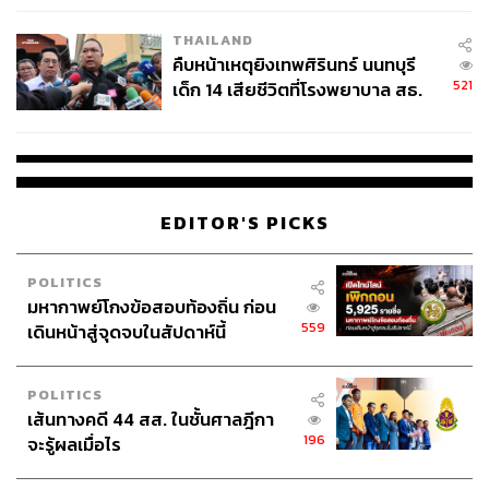
THAILAND
คืบหน้าเหตุยิงเทพศิรินทร์ นนทบุรี
521
เด็ก 14 เสียชีวิตที่โรงพยาบาล สธ.
ยืนยันครูเสียชีวิต 5 ราย เจ็บ 22
ราย
EDITOR'S PICKS
POLITICS
มหากาพย์โกงข้อสอบท้องถิ่น ก่อน
559
เดินหน้าสู่จุดจบในสัปดาห์นี้
POLITICS
เส้นทางคดี 44 สส. ในชั้นศาลฎีกา
196
จะรู้ผลเมื่อไร