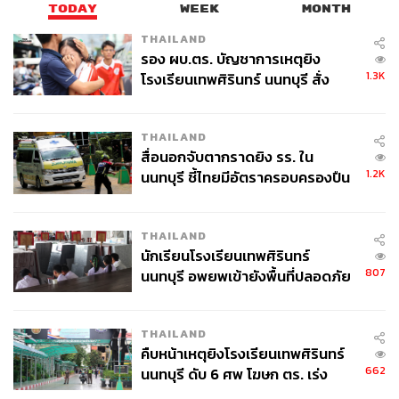
TODAY
WEEK
MONTH
THAILAND
รอง ผบ.ตร. บัญชาการเหตุยิง
1.3K
โรงเรียนเทพศิรินทร์ นนทบุรี สั่ง
ค้นหา 2 รอบยืนยันไร้คนติดค้าง พบ
ศพปู่-ย่าที่บ้านพักผู้ก่อเหตุ
THAILAND
สื่อนอกจับตากราดยิง รร. ใน
1.2K
นนทบุรี ชี้ไทยมีอัตราครอบครองปืน
สูงในระดับต้นของภูมิภาค
THAILAND
นักเรียนโรงเรียนเทพศิรินทร์
807
นนทบุรี อพยพเข้ายังพื้นที่ปลอดภัย
ชั่วคราว หลังเหตุใช้อาวุธปืนภายใน
โรงเรียนคลี่คลาย
THAILAND
คืบหน้าเหตุยิงโรงเรียนเทพศิรินทร์
662
นนทบุรี ดับ 6 ศพ โฆษก ตร. เร่ง
สอบปมขโมยปืนปู่ก่อเหตุ