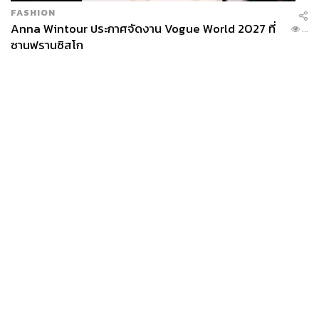
FASHION
Anna Wintour ประกาศจัดงาน Vogue World 2027 ที่
...
ซานฟรานซิสโก
News
Wealth
Pop
Podcast
Video
Now
Opinion
Careers
Events
Privacy
About
Contact
Policy
FOR
ADVERTISING
MEMBERSHIP