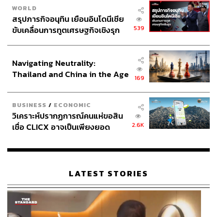
WORLD
สรุปภารกิจอนุทิน เยือนอินโดนีเซีย
539
ขับเคลื่อนการทูตเศรษฐกิจเชิงรุก
ประกาศหุ้นส่วนยุทธศาสตร์ไทย –
อินโดนีเซีย
Navigating Neutrality:
Thailand and China in the Age
169
of a New Global Order
BUSINESS
/
ECONOMIC
วิเคราะห์ปรากฏการณ์คนแห่ขอสิน
2.6K
เชื่อ CLICX อาจเป็นเพียงยอด
ภูเขาน้ำแข็ง ของปัญหาหนี้ครัว
เรือนไทยที่ถูกซุกไว้
LATEST STORIES