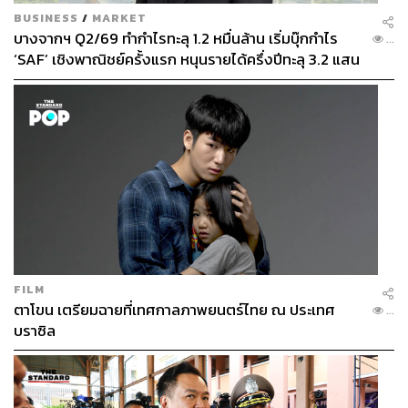
BUSINESS
/
MARKET
บางจากฯ Q2/69 ทำกำไรทะลุ 1.2 หมื่นล้าน เริ่มบุ๊กกำไร
...
‘SAF’ เชิงพาณิชย์ครั้งแรก หนุนรายได้ครึ่งปีทะลุ 3.2 แสน
ล้าน
FILM
ตาโขน เตรียมฉายที่เทศกาลภาพยนตร์ไทย ณ ประเทศ
...
บราซิล