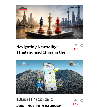
เศรษฐกิจเชิงรุก ประกาศหุ้น
ส่วนยุทธศาสตร์ไทย –
อินโดนีเซีย
Navigating Neutrality:
166
Thailand and China in the
Age of a New Global
Order
BUSINESS
/
ECONOMIC
2.6K
วิเคราะห์ปรากฏการณ์คนแห่