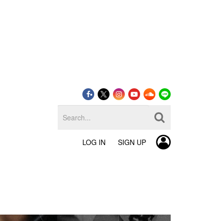
LOG IN
SIGN UP