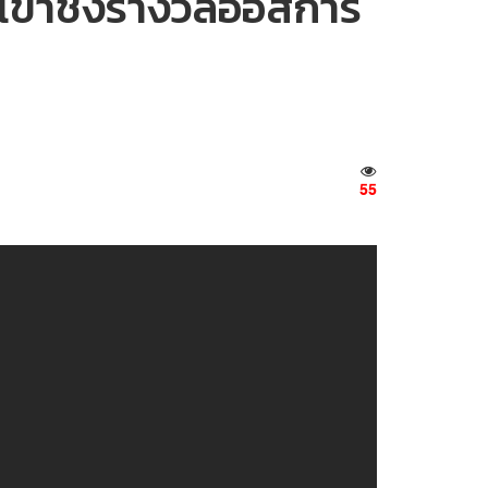
เข้าชิงรางวัลออสการ์
55