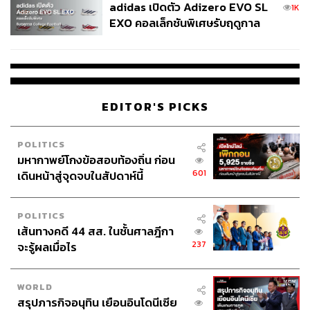
adidas เปิดตัว Adizero EVO SL
1K
EXO คอลเล็กชันพิเศษรับฤดูกาล
College Football
EDITOR'S PICKS
POLITICS
มหากาพย์โกงข้อสอบท้องถิ่น ก่อน
601
เดินหน้าสู่จุดจบในสัปดาห์นี้
POLITICS
เส้นทางคดี 44 สส. ในชั้นศาลฎีกา
237
จะรู้ผลเมื่อไร
WORLD
สรุปภารกิจอนุทิน เยือนอินโดนีเซีย