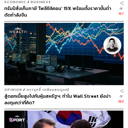
ECONOMIC
/
BUSINESS
ทรัมป์สั่งเก็บภาษี ‘โพลีซิลิคอน’ 15% พร้อมตั้งราคาขั้นต่ำ
157
ตัดกำลังจีน
OPINION
/
ตราวุทธิ์ เหลืองสมบูรณ์
สู้ดอกเบี้ยสูงไปกับหุ้นสหรัฐฯ: ทำไม Wall Street ยังน่า
163
ลงทุนกว่าที่คิด?