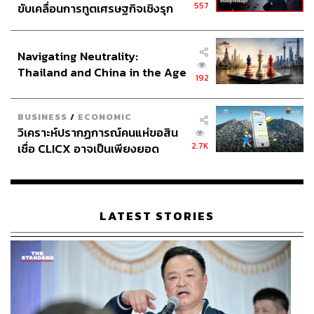
557
ขับเคลื่อนการทูตเศรษฐกิจเชิงรุก
ประกาศหุ้นส่วนยุทธศาสตร์ไทย –
อินโดนีเซีย
Navigating Neutrality:
Thailand and China in the Age
192
of a New Global Order
BUSINESS
/
ECONOMIC
วิเคราะห์ปรากฏการณ์คนแห่ขอสิน
2.7K
เชื่อ CLICX อาจเป็นเพียงยอด
ภูเขาน้ำแข็ง ของปัญหาหนี้ครัว
เรือนไทยที่ถูกซุกไว้
LATEST STORIES