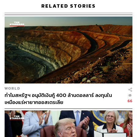
RELATED STORIES
ภาพประกอบ:
กันยกร กาญจนวิไล
สามารถติดตาม THE STANDARD WEALTH
ผ่านแอปพลิเคชันต่างๆ ที่คุณสะดวกหรือใช้งานอยู่แล้วได้เลย
WORLD
ทำไมสหรัฐฯ อนุมัติเงินกู้ 400 ล้านดอลลาร์ ลงทุนใน
TAGS:
Magnificent Seven
หุ้นสหรัฐฯ
Magnificent 7
66
เหมืองแร่หายากออสเตรเลีย
Reciprocal Tariffs
Donald Trump
USA
ตลาดหุ้นสหรัฐฯ
กำแพงภาษีสหรัฐฯ
หุ้นตก