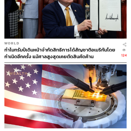
458
WORLD
ABOUT THE AUTHOR
ทำไมทรัมป์เดินหน้าจำกัดสิทธิการได้สัญชาติอเมริกันโดย
124
กำเนิดอีกครั้ง แม้ศาลสูงสุดเคยตัดสินคัดค้าน
ตฤณ ตารพล
Junior Content Creator ประจำกอง
บรรณาธิการข่าว THE STANDARD
WEALTH