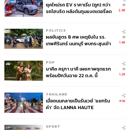
ยุคใหม่รถ EV ราคาเริ่ม (ถูก) กว่า
2.4K
รถไฮบริด หลังต้นทุนแบตเตอรี่ลด
ลง - จีนแห่บุกตลาดเกิดใหม่
POLITICS
ผลชันสูตร 8 ศพ เหตุยิงใน รร.
1.4K
เทพศิรินทร์ นนทบุรี พบกระสุนเข้า
จุดสำคัญ ‘ศีรษะ-หน้าอก’ ครูถูกยิง
4 นัด จากระยะไกล
POP
นาคี๓ ครุฑา นาคี เผยภาพชุดแรก
1.2K
พร้อมปักวันฉาย 22 ต.ค. นี้
THAILAND
เมื่อถนนกลายเป็นรันเวย์ ‘แยกริน
1K
คำ’ จัด LANNA HAUTE
COUTURE กลางสายฝน
SPORT