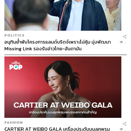
POLITICS
อนุทินย้ำพับโครงการแลนด์บริดจ์เพราะไม่คุ้ม มุ่งพัฒนา
...
Missing Link รองรับอ่าวไทย-อันดามัน
FASHION
CARTIER AT WEIBO GALA เครื่องประดับบนลุคพรม
...