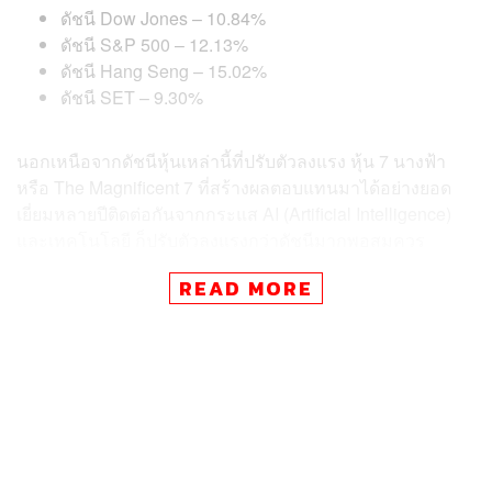
ดัชนี Dow Jones – 10.84%
ดัชนี S&P 500 – 12.13%
ดัชนี Hang Seng – 15.02%
ดัชนี SET – 9.30%
นอกเหนือจากดัชนีหุ้นเหล่านี้ที่ปรับตัวลงแรง หุ้น 7 นางฟ้า
หรือ The Magnificent 7 ที่สร้างผลตอบแทนมาได้อย่างยอด
เยี่ยมหลายปีติดต่อกันจากกระแส AI (Artificial Intelligence)
และเทคโนโลยี ก็ปรับตัวลงแรงกว่าดัชนีมากพอสมควร
READ MORE
ในบทความนี้ทีมงาน THE STANDARD WEALTH จะพาไป
สำรวจผลตอบแทนของหุ้น 7 นางฟ้า (The Magnificent 7) ว่า
เป็นอย่างไรบ้างนับตั้งแต่ต้นปี 2025 ในช่วงเวลาที่เกิด
Reciprocal Tariff ขึ้นมา