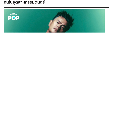
คนในอุตสาหกรรมดนตรี
K-POP
JYP จ่ายเงินกว่า 46 ล้านบาทต่อปี สำหรับการทำโรงอาหา
...
รออร์แกนิกในบริษัท