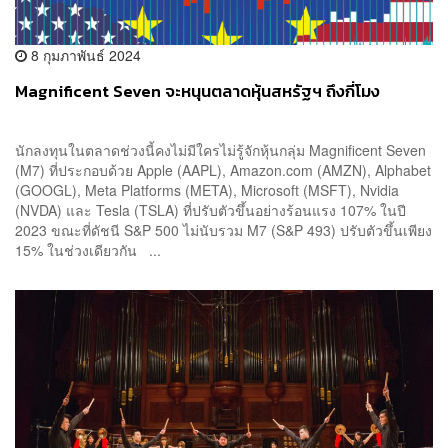
8 กุมภาพันธ์ 2024
Magnificent Seven จะหนุนตลาดหุ้นสหรัฐฯ ถึงกี่โมง
นักลงทุนในตลาดช่วงนี้คงไม่มีใครไม่รู้จักหุ้นกลุ่ม Magnificent Seven
(M7) ที่ประกอบด้วย Apple (AAPL), Amazon.com (AMZN), Alphabet
(GOOGL), Meta Platforms (META), Microsoft (MSFT), Nvidia
(NVDA) และ Tesla (TSLA) ที่ปรับตัวขึ้นอย่างร้อนแรง 107% ในปี
2023 ขณะที่ดัชนี S&P 500 ไม่นับรวม M7 (S&P 493) ปรับตัวขึ้นเพียง
15% ในช่วงเดียวกัน ...