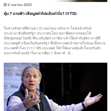
9 เมษายน 2025
หุ้น 7 นางฟ้า เสียมูลค่าไปแล้วเท่าไร? (YTD)
ในช่วงสัปดาห์ที่ผ่านมา (2 เมษายน) หลังจาก โดนัลด์ ทรัมป์
ประธานาธิบดีสหรัฐฯ ประกาศนโยบายภาษีศุลกากรตอบโต้
(Reciprocal Tariff) ที่จะปรับอัตราภาษีขาเข้าให้เท่ากับอัตราภาษีที่
ประเทศคู่ค้าเรียกเก็บกับสหรัฐฯ ซึ่งมีประเทศเป้าหมายในขณะนี้หลาย
ประเทศทั่วโลก (ราว 185 ประเทศ) ก็ทำให้ตลาดหุ้นทั่วโลกปรับตัว
ลงแรงกันถ้วนหน้าในเวลาเพียง 1 สัปดาห์ ดั...