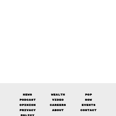
News
Wealth
Pop
Podcast
Video
Now
Opinion
Careers
Events
Privacy
About
Contact
Policy