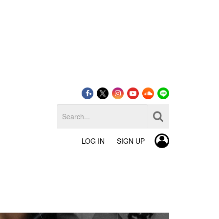
LOG IN
SIGN UP