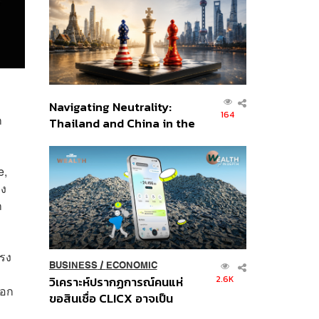
อินโดนีเซีย
Navigating Neutrality:
164
ก
Thailand and China in the
Age of a New Global
Order
e,
อง
ก
รง
BUSINESS
/
ECONOMIC
2.6K
วิเคราะห์ปรากฏการณ์คนแห่
ออก
ขอสินเชื่อ CLICX อาจเป็น
เพียงยอดภูเขาน้ำแข็ง ของ