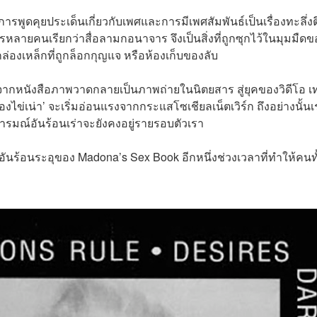
ูดคุยประเด็นเกี่ยวกับเพศและการมีเพศสัมพันธ์เป็นเรื่องทะลึ่งต
อที่ใครหลายคนเรียกว่าสื่อลามกอนาจาร จึงเป็นสิ่งที่ถูกซุกไว้ในมุมมืด
กล่องเหล็กที่ถูกล็อกกุญแจ หรือห้องเก็บของลับ
า จากหนังสือภาพวาดกลายเป็นภาพถ่ายในนิตยสาร สู่ยุคของวิดีโอ เ
น้องไข่เน่า’ จะเริ่มอ่อนแรงจากกระแสโซเชียลเน็ตเวิร์ก ถึงอย่างนั้นเ
และอารมณ์อันร้อนเร่าจะยังคงอยู่รายรอบตัวเรา
้อนระอุของ Madona’s Sex Book อีกหนึ่งช่วงเวลาที่ทำให้คนทั