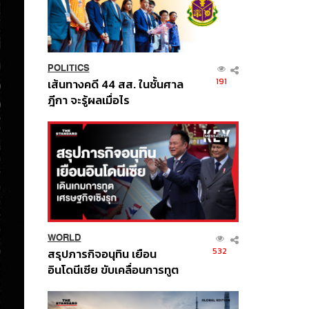
POLITICS
191
เส้นทางคดี 44 สส. ในชั้นศาล
ฎีกา จะรู้ผลเมื่อไร
WORLD
532
สรุปภารกิจอนุทิน เยือน
อินโดนีเซีย ขับเคลื่อนการทูต
เศรษฐกิจเชิงรุก ประกาศหุ้น
ส่วนยุทธศาสตร์ไทย –