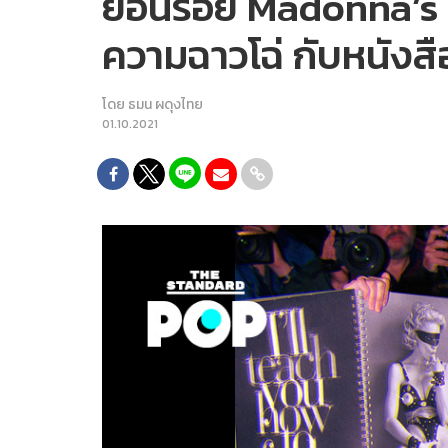
ย้อนรอย Madonna’s S
ความฉาวโฉ่ กับหนังสื
โดย
ธมน ผดุงไทย
01.10.2021